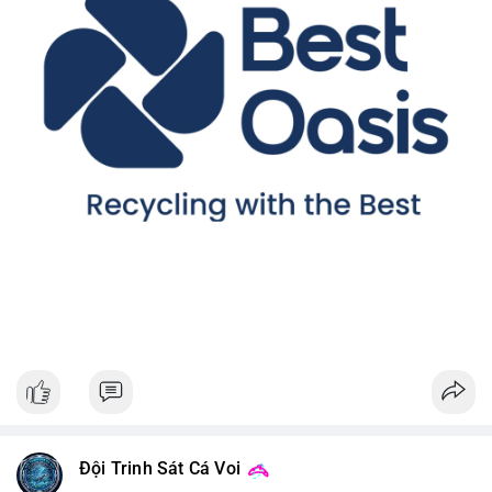
Đội Trinh Sát Cá Voi