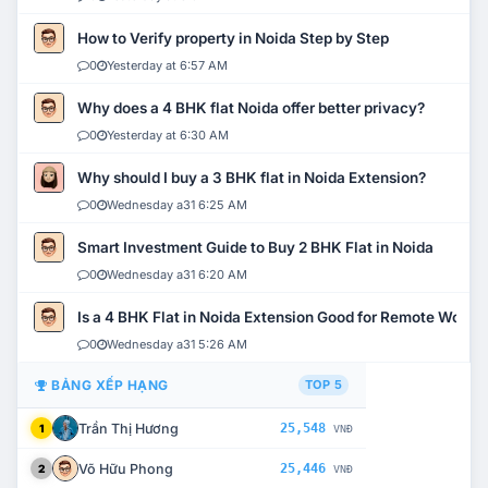
How to Verify property in Noida Step by Step
0
Yesterday at 6:57 AM
Why does a 4 BHK flat Noida offer better privacy?
0
Yesterday at 6:30 AM
Why should I buy a 3 BHK flat in Noida Extension?
0
Wednesday a31 6:25 AM
Smart Investment Guide to Buy 2 BHK Flat in Noida
0
Wednesday a31 6:20 AM
Is a 4 BHK Flat in Noida Extension Good for Remote Work?
0
Wednesday a31 5:26 AM
BẢNG XẾP HẠNG
TOP 5
Trần Thị Hương
25,548
1
VNĐ
Võ Hữu Phong
25,446
2
VNĐ