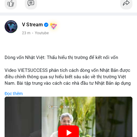
V Stream
23 m
·
Youtube
Dòng vốn Nhật Việt: Thấu hiểu thị trường để kết nối vốn
Video VIETSUCCESS phân tích cách dòng vốn Nhật Bản được
điều chỉnh thông qua sự hiểu biết sâu sắc về thị trường Việt
Nam. Bài tập trung vào cách các nhà đầu tư Nhật Bản áp dụng
chiến lược đầu tư phù hợp với điều kiện kinh tế địa phương, từ
Đọc thêm
đầu tư trực tiếp vào doanh nghiệp đến việc giao dịch tài chính.
Kết nối này không chỉ tạo cơ hội tăng trưởng cho Việt Nam mà
còn tạo ra động lực cho thị trường crypto địa phương khi các
nhà đầu tư đa quốc gia tìm kiếm cơ hội đa dạng. Các yếu tố
như chính sách tài chính Việt Nam, xu hướng đầu tư ESG, và
ổn định thị trường sẽ ảnh hưởng trực tiếp đến lưu lượng vốn
nhập khẩu từ Nhật Bản. Bài cũng nhấn mạnh vai trò của thông