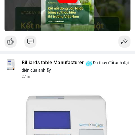
tin thị trường chính xác trong việc giảm rủi ro khi kết nối các
thị trường khác nhau.
🎥 Xem video trực tiếp tại:
Nguồn: VIETSUCCESS
Billiards table Manufacturer
Đã thay đổi ảnh đại
diện của anh ấy
27 m