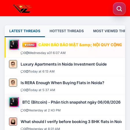
LATEST THREADS
HOTTEST THREADS
MOST VIEWED THRE
CẢNH BÁO BẢO MẬT &amp; NỘI QUY CỘNG ĐỒNG
VÀNG
0
Wednesday a31 6:07 AM
Luxury Apartments in Noida Investment Guide
0
Today at 6:13 AM
Is RERA Enough When Buying Flats in Noida?
0
Today at 5:37 AM
BTC (Bitcoin) - Phân tích snapshot ngày 06/08/2026
0
Yesterday at 2:43 PM
What should I verify before booking 3 BHK flats in Noida?
0
Yesterday at 8:01 AM