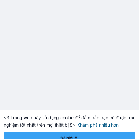
hưởng tâm lý nhà đầu tư nhỏ lẻ trong phiên giao dịch châu Á.
Lời khuyên:
Nhà đầu tư nhỏ lẻ nên thận trọng quan sát dòng tiền vào các
sàn lớn trong 24 giờ tới. Tránh hành động FOMO hoặc bán tháo
hoảng loạn khi chưa có xác nhận khối lượng khớp lệnh thực tế.
Hãy chờ xu hướng xác nhận rõ ràng trước khi vào lệnh mới.
#132btc
#chuyentiensan
#aplucban
#btcmempool
#giaodichlon
<3 Trang web này sử dụng cookie để đảm bảo bạn có được trải
nghiệm tốt nhất trên mọi thiết bị ℇ>
Khám phá nhiều hơn
XRP
Dogecoin
$1.0275
$0.06928
XRP
-2.06%
DOGE
-0.77%
Đã hiểu!!!