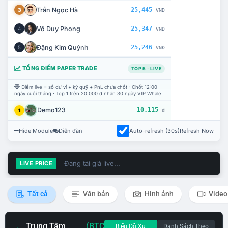
Trần Ngọc Hà
25,445
3
VNĐ
Võ Duy Phong
25,347
4
VNĐ
Đặng Kim Quỳnh
25,246
5
VNĐ
TỔNG ĐIỂM PAPER TRADE
TOP 5 · LIVE
Điểm live = số dư ví + ký quỹ + PnL chưa chốt · Chốt 12:00
ngày cuối tháng · Top 1 trên 20.000 đ nhận 30 ngày VIP Whale.
Demo123
10.115
1
đ
Hide Module
Diễn đàn
Auto-refresh (30s)
Refresh Now
Đang tải giá live...
LIVE PRICE
Tất cả
Văn bản
Hình ảnh
Video
Trung Tâm
(BTC
Biểu Đồ Xu
Danh Sách Theo