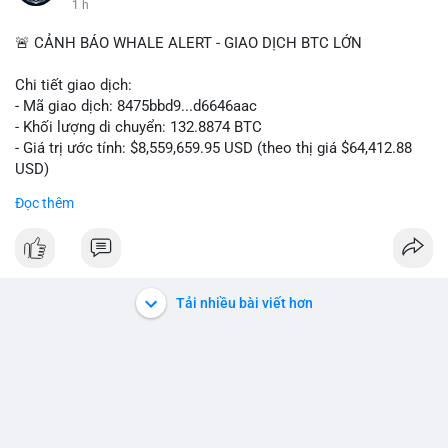
1 h
🚨 CẢNH BÁO WHALE ALERT - GIAO DỊCH BTC LỚN
Chi tiết giao dịch:
- Mã giao dịch: 8475bbd9...d6646aac
- Khối lượng di chuyển: 132.8874 BTC
- Giá trị ước tính: $8,559,659.95 USD (theo thị giá $64,412.88
USD)
- Thời gian: 06:19:48 2026-08-07 UTC
Đọc thêm
Nhận định phân tích:
Khối lượng 132.8874 BTC trị giá hơn 8.5 triệu USD được di
chuyển trong một giao dịch chưa xác nhận duy nhất. Với mức
giá hiện tại, hành vi này cho thấy một tổ chức hoặc cá nhân sở
Tải nhiều bài viết hơn
hữu lượng tài sản lớn đang tái cơ cấu danh mục. Khả năng cao
đây là động thái chuyển tiền lên sàn giao dịch tập trung để
chuẩn bị thanh khoản hoặc bán ra, tạo áp lực cung ngắn hạn
lên thị trường. Tuy nhiên, cũng không loại trừ khả năng cá voi
đang gom hàng vào ví lạnh để tích lũy dài hạn, khi mức giá
64,412.88 USD được xem là vùng tích lũy hấp dẫn so với chu kỳ
trước. Dòng tiền lớn này có thể gây biến động giá cục bộ, ảnh