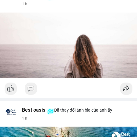
1 h
Best oasis
Đã thay đổi ảnh bìa của anh ấy
1 h