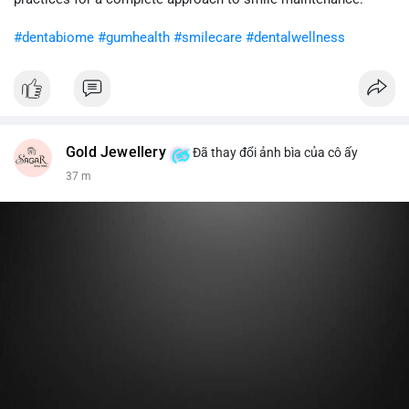
khi gia tăng vị thế.
#dentabiome
#gumhealth
#smilecare
#dentalwellness
#8dot0316btc
#chuyenlensan
#aplucbannganhan
#btcmempool
#516kusd
Gold Jewellery
Đã thay đổi ảnh bìa của cô ấy
37 m