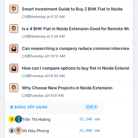
Smart Investment Guide to Buy 2 BHK Flat in Noida
0
Yesterday at 6:20 AM
Is a 4 BHK Flat in Noida Extension Good for Remote Work?
0
Yesterday at 5:26 AM
Can researching a company reduce common interview mi
0
Tuesday a31 10:12 AM
How can I compare options to buy flat in Noida Extension?
0
Tuesday a31 6:30 AM
Why Choose New Projects in Noida Extension
0
Tuesday a31 6:01 AM
BẢNG XẾP HẠNG
TOP 5
Trần Thị Hương
25,548
1
VNĐ
Võ Hữu Phong
25,446
2
VNĐ