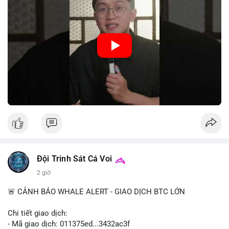
hệ thống thanh toán và tăng cường hiệu quả chính sách tiền tệ.
Việc triển khai CBDC hứa hẹn sẽ thay đổi diện mạo của hạ
tầng tài chính truyền thống, mang lại sự tiện lợi trong giao dịch
nhưng cũng đặt ra nhiều thách thức về quyền riêng tư và an
ninh mạng.
🎥 Xem video trực tiếp tại:
Nguồn: 5 Phút Crypto
Đội Trinh Sát Cá Voi
2 giờ
🚨 CẢNH BÁO WHALE ALERT - GIAO DỊCH BTC LỚN
Chi tiết giao dịch:
- Mã giao dịch: 011375ed...3432ac3f