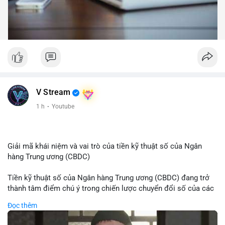
V Stream
1 h
·
Youtube
Giải mã khái niệm và vai trò của tiền kỹ thuật số của Ngân
hàng Trung ương (CBDC)
Tiền kỹ thuật số của Ngân hàng Trung ương (CBDC) đang trở
thành tâm điểm chú ý trong chiến lược chuyển đổi số của các
nền kinh tế toàn cầu. Khác với các loại tiền mã hóa phi tập
Đọc thêm
trung, CBDC là hình thức tiền pháp định được phát hành và
quản lý trực tiếp bởi Ngân hàng Trung ương nhằm tối ưu hóa