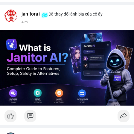
janitorai
Đã thay đổi ảnh bìa của cô ấy
4 m