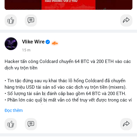
Vlike Wire
15 m
Hacker tấn công Coldcard chuyển 64 BTC và 200 ETH vào các
dịch vụ trộn tiền
• Tin tặc đứng sau vụ khai thác lỗ hổng Coldcard đã chuyển
hàng triệu USD tài sản số vào các dịch vụ trộn tiền (mixers).
• Số lượng tài sản bị đánh cắp bao gồm 64 BTC và 200 ETH.
• Phần lớn các quỹ bị mất vẫn có thể truy vết được trong các ví
do kẻ tấn công kiểm soát.
Đọc thêm
#coldcard
#cryptohack
#btc
#eth
#binancesquare
#cryptonews