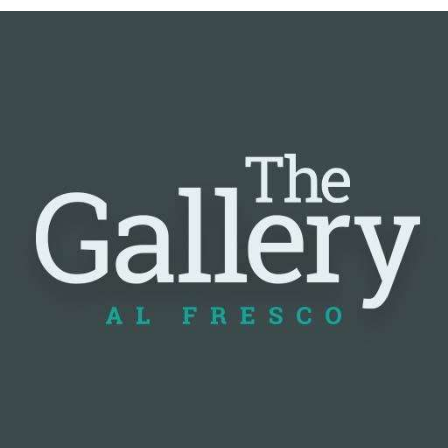
📰 Nguồn: Cointelegraph