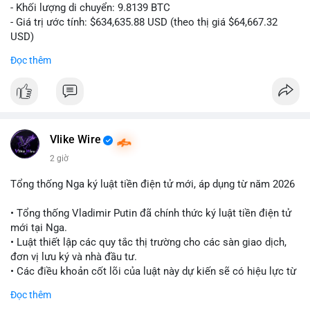
- Khối lượng di chuyển: 9.8139 BTC
- Giá trị ước tính: $634,635.88 USD (theo thị giá $64,667.32
USD)
- Thời gian: 10:19:26 2026-08-06 UTC
Đọc thêm
Nhận định phân tích:
Giao dịch 9.81 BTC trị giá hơn 634 nghìn USD được phát hiện
trong mempool chưa xác nhận. Khối lượng này ở mức trung
bình lớn, cho thấy cá nhân hoặc tổ chức sở hữu tài sản đáng
kể. Hành vi chuyển tiền vào khung giờ sáng sớm UTC thường
Vlike Wire
phản ánh hoạt động có chủ đích, có thể là tái phân bổ danh
2 giờ
mục hoặc chuẩn bị thanh khoản. Nếu điểm đến là ví sàn giao
dịch, áp lực bán ngắn hạn có thể hình thành. Ngược lại, nếu
Tổng thống Nga ký luật tiền điện tử mới, áp dụng từ năm 2026
dòng tiền đổ về ví lạnh, tín hiệu tích lũy dài hạn được củng cố.
Mức giá 64,667 USD là vùng nhạy cảm, nơi phe mua và phe bán
• Tổng thống Vladimir Putin đã chính thức ký luật tiền điện tử
đang giằng co. Tâm lý thị trường có thể phản ứng nhanh nếu
mới tại Nga.
giao dịch này đi kèm các lệnh chuyển lớn khác.
• Luật thiết lập các quy tắc thị trường cho các sàn giao dịch,
đơn vị lưu ký và nhà đầu tư.
Lời khuyên:
• Các điều khoản cốt lõi của luật này dự kiến sẽ có hiệu lực từ
Nhà đầu tư nhỏ lẻ nên theo dõi xác nhận giao dịch và hướng đi
tháng 9 năm 2026.
Đọc thêm
của dòng tiền trước khi hành động. Tránh vội vàng vào lệnh khi