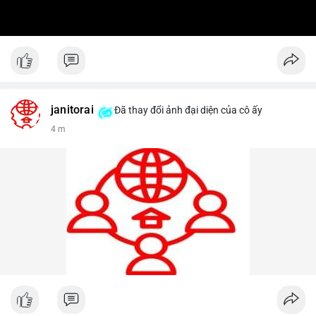
janitorai
Đã thay đổi ảnh đại diện của cô ấy
4 m