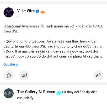
Vlike Wire
1 h
Situational Awareness hồi sinh mạnh mẽ với khoản đầu tư 400
triệu USD
• Quỹ phòng hộ Situational Awareness vừa thực hiện khoản
đầu tư trị giá 400 triệu USD vào một công ty chưa được tiết lộ.
• Động thái này diễn ra chỉ vài ngày sau khi quỹ này suýt đối
mặt với nguy cơ sụp đổ do đợt sụt giảm cổ phiếu AI vào tháng
7.
Đọc thêm
• Sự trở lại này đánh dấu bước phục hồi đáng chú ý của quỹ
sau giai đoạn khủng hoảng.
#cryptonews
#investment
#situationalawareness
#financenews
The Gallery Al Fresco
Đã thay đổi ảnh đại diện
$btc $eth
của anh ấy
1 h
#vlikevn
#titanbot