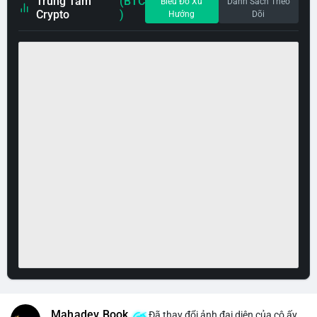
Trung Tâm
(BTC
Biểu Đồ Xu
Danh Sách Theo
Crypto
)
Hướng
Dõi
Mahadev Book
Đã thay đổi ảnh đại diện của cô ấy