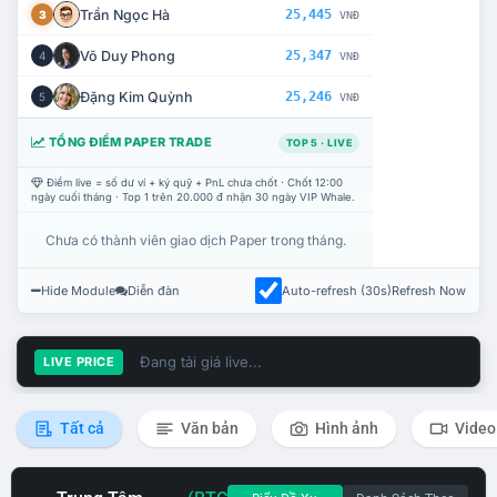
Trần Ngọc Hà
25,445
3
VNĐ
Võ Duy Phong
25,347
4
VNĐ
Đặng Kim Quỳnh
25,246
5
VNĐ
TỔNG ĐIỂM PAPER TRADE
TOP 5 · LIVE
Điểm live = số dư ví + ký quỹ + PnL chưa chốt · Chốt 12:00
ngày cuối tháng · Top 1 trên 20.000 đ nhận 30 ngày VIP Whale.
Chưa có thành viên giao dịch Paper trong tháng.
Hide Module
Diễn đàn
Auto-refresh (30s)
Refresh Now
Đang tải giá live...
LIVE PRICE
Tất cả
Văn bản
Hình ảnh
Video