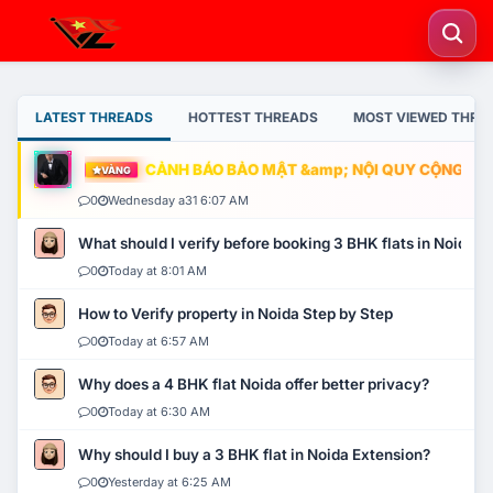
LATEST THREADS
HOTTEST THREADS
MOST VIEWED THRE
CẢNH BÁO BẢO MẬT &amp; NỘI QUY CỘNG ĐỒNG
VÀNG
0
Wednesday a31 6:07 AM
What should I verify before booking 3 BHK flats in Noida?
0
Today at 8:01 AM
How to Verify property in Noida Step by Step
0
Today at 6:57 AM
Why does a 4 BHK flat Noida offer better privacy?
0
Today at 6:30 AM
Why should I buy a 3 BHK flat in Noida Extension?
0
Yesterday at 6:25 AM