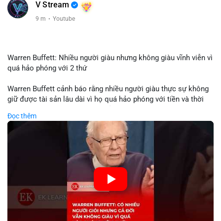
V Stream
9 m
·
Youtube
Warren Buffett: Nhiều người giàu nhưng không giàu vĩnh viễn vì
quá hảo phóng với 2 thứ
Warren Buffett cảnh báo rằng nhiều người giàu thực sự không
giữ được tài sản lâu dài vì họ quá hảo phóng với tiền và thời
gian. Quyên góp liên tục làm giảm vốn đầu tư, hạn chế lợi
Đọc thêm
nhuận tái đầu tư và suy giảm sức mạnh tăng trưởng danh mục.
Đối với nhà đầu tư crypto, giữ lại lợi nhuận để tái đầu tư vào
dự án tiềm năng quan trọng hơn chia sẻ quá mức. Cân bằng
đóng góp xã hội và bảo vệ tài sản giúp nhà đầu tư đạt được
bền vững tài chính mà Buffett đề cao.
🎥 Xem video trực tiếp tại:
Nguồn: KIEN THUC KINH TE