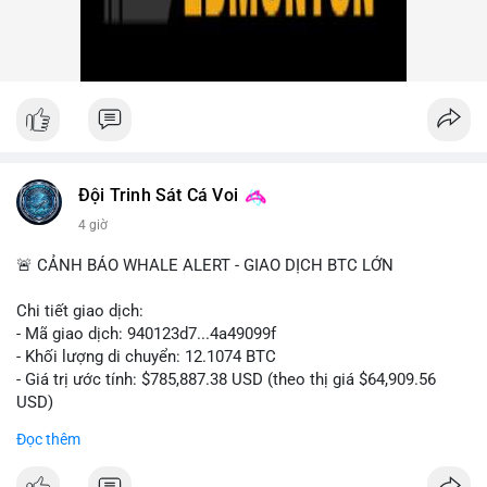
nhiều giao dịch lớn (từ 4 BTC đến 210 BTC) trong ngày, ưu tiên
quản trị rủi ro trong bối cảnh thanh khoản suy yếu.
Xem chi tiết các bài viết đầy đủ tại dòng thời gian của Vlike.vn!
#ofacsanctions
#bitgoipo
#bybitlawsuit
#crodelist
#nearshortsignal
Đội Trinh Sát Cá Voi
4 giờ
🚨 CẢNH BÁO WHALE ALERT - GIAO DỊCH BTC LỚN
Chi tiết giao dịch:
- Mã giao dịch: 940123d7...4a49099f
- Khối lượng di chuyển: 12.1074 BTC
- Giá trị ước tính: $785,887.38 USD (theo thị giá $64,909.56
USD)
- Thời gian: 22:17:40 2026-08-07 UTC
Đọc thêm
Nhận định phân tích hành vi của Cá voi dựa trên giao dịch này: