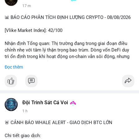
17 m
📊 BÁO CÁO PHÂN TÍCH ĐỊNH LƯỢNG CRYPTO - 08/08/2026
[Vlike Market Index]: 42/100
Nhận định Tổng quan: Thị trường đang trong giai đoạn điều
chỉnh nhẹ với tâm lý thận trọng bao trùm. Dòng vốn DeFi duy
trì ổn định trong khi hoạt động on-chain vẫn sôi động, nhưng
chỉ số Fear & Greed ở vùng Fear cho thấy nhà đầu tư đang lo
Đọc thêm
ngại về khả năng giảm sâu hơn.
Phân tích Dòng tiền DeFi (DefiLlama): Tổng TVL DeFi đạt
142,37 tỷ USD, tăng nhẹ 0.08% trong 24h qua, cho thấy dòng
vốn không có biến động lớn. Ethereum vẫn thống trị với 41,79
tỷ USD TVL, bỏ xa các chain còn lại như Tron (4,84 tỷ), BSC
Đội Trinh Sát Cá Voi
(4,78 tỷ), Solana (4,73 tỷ) và Base (4,67 tỷ). Đáng chú ý, tổng
1 h
vốn hóa Stablecoin đạt 307 tỷ USD, trong đó USDT chiếm
183,19 tỷ và USDC đạt 72,27 tỷ. Sự ổn định của stablecoin cho
🚨 CẢNH BÁO WHALE ALERT - GIAO DỊCH BTC LỚN
thấy dòng tiền chưa có dấu hiệu rút khỏi hệ sinh thái, nhưng
cũng chưa có lực mua mới đáng kể.
Chi tiết giao dịch: