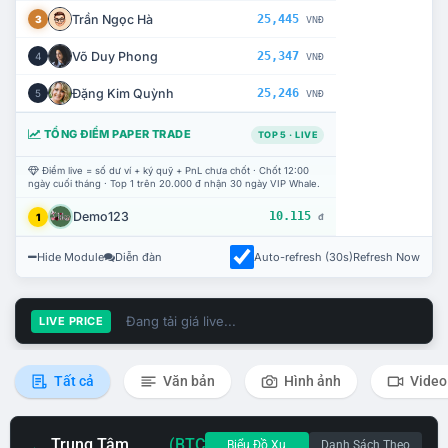
Trần Ngọc Hà
25,445
3
VNĐ
Võ Duy Phong
25,347
4
VNĐ
Đặng Kim Quỳnh
25,246
5
VNĐ
TỔNG ĐIỂM PAPER TRADE
TOP 5 · LIVE
Điểm live = số dư ví + ký quỹ + PnL chưa chốt · Chốt 12:00
ngày cuối tháng · Top 1 trên 20.000 đ nhận 30 ngày VIP Whale.
Demo123
10.115
1
đ
Hide Module
Diễn đàn
Auto-refresh (30s)
Refresh Now
Đang tải giá live...
LIVE PRICE
Tất cả
Văn bản
Hình ảnh
Video
Trung Tâm
(BTC
Biểu Đồ Xu
Danh Sách Theo