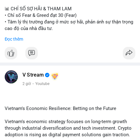
📊 CHỈ SỐ SỢ HÃI & THAM LAM
• Chỉ số Fear & Greed đạt 30 (Fear)
• Tâm lý thị trường đang ở mức sợ hãi, phản ánh sự thận trọng
cao độ của nhà đầu tư.
Đọc thêm
📈 XU HƯỚNG TÌM KIẾM & THẢO LUẬN
• CoinGecko Trending: PONS, PENGU, ONDO, WKC, HEI,
CASHCAT, CRO.
• LunarCrush Trending: Ethereum, Solana, Dogecoin, Polkadot,
Chainlink, Litecoin.
• Google Trends Việt Nam: Giá vàng thế giới, Giải bóng đá
V Stream
Ngoại hạng Anh, Tin 24h, Trường đại học.
2 giờ
·
Youtube
💬 DÒNG CHẢY TIN TỨC & TRUYỀN THÔNG
• Tin tức kinh tế: Mỹ mất 23.000 việc làm trong tháng 7, thấp
hơn nhiều so với kỳ vọng.
Vietnam's Economic Resilience: Betting on the Future
• Pháp lý: Thượng viện Mỹ lùi việc bỏ phiếu Clarity Act sang
tháng 9; Thượng nghị sĩ Warren yêu cầu luật pháp không do
Vietnam's economic strategy focuses on long-term growth
ngành crypto tự viết.
through industrial diversification and tech investment. Crypto
• Binance Square: Cộng đồng tập trung thảo luận về các lệnh
adoption is rising as digital payment solutions gain traction.