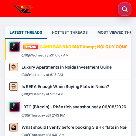
LATEST THREADS
HOTTEST THREADS
MOST VIEWED THRE
CẢNH BÁO BẢO MẬT &amp; NỘI QUY CỘNG ĐỒNG
VÀNG
0
Wednesday a31 6:07 AM
Luxury Apartments in Noida Investment Guide
0
Yesterday at 6:13 AM
Is RERA Enough When Buying Flats in Noida?
0
Yesterday at 5:37 AM
BTC (Bitcoin) - Phân tích snapshot ngày 06/08/2026
0
Thursday a31 2:43 PM
What should I verify before booking 3 BHK flats in Noida?
0
Thursday a31 8:01 AM