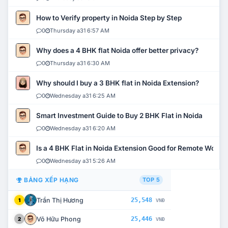
How to Verify property in Noida Step by Step
0
Thursday a31 6:57 AM
Why does a 4 BHK flat Noida offer better privacy?
0
Thursday a31 6:30 AM
Why should I buy a 3 BHK flat in Noida Extension?
0
Wednesday a31 6:25 AM
Smart Investment Guide to Buy 2 BHK Flat in Noida
0
Wednesday a31 6:20 AM
Is a 4 BHK Flat in Noida Extension Good for Remote Work?
0
Wednesday a31 5:26 AM
BẢNG XẾP HẠNG
TOP 5
Trần Thị Hương
25,548
1
VNĐ
Võ Hữu Phong
25,446
2
VNĐ