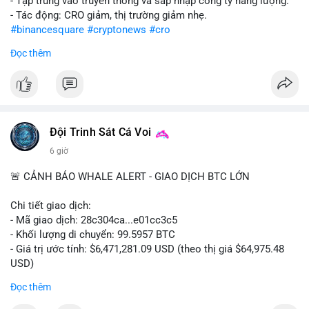
- Tập trung vào truyền thông và sáp nhập công ty năng lượng.
- Tác động: CRO giảm, thị trường giảm nhẹ.
#binancesquare
#cryptonews
#cro
Đọc thêm
$cro
#vlikevn
#titanbot
📰 Nguồn: CoinDesk
Đội Trinh Sát Cá Voi
6 giờ
🚨 CẢNH BÁO WHALE ALERT - GIAO DỊCH BTC LỚN
Chi tiết giao dịch:
- Mã giao dịch: 28c304ca...e01cc3c5
- Khối lượng di chuyển: 99.5957 BTC
- Giá trị ước tính: $6,471,281.09 USD (theo thị giá $64,975.48
USD)
- Thời gian: 20:19:36 2026-08-07 UTC
Đọc thêm
Nhận định phân tích: Khối lượng 99.6 BTC chưa xác nhận, trị