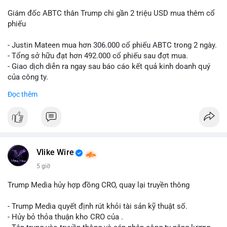
Giám đốc ABTC thân Trump chi gần 2 triệu USD mua thêm cổ
phiếu
- Justin Mateen mua hơn 306.000 cổ phiếu ABTC trong 2 ngày.
- Tổng sở hữu đạt hơn 492.000 cổ phiếu sau đợt mua.
- Giao dịch diễn ra ngay sau báo cáo kết quả kinh doanh quý
của công ty.
Đọc thêm
#abtc
#cryptonews
#stockmarket
#trump
$btc $eth
#vlikevn
#titanbot
Vlike Wire
📰 Nguồn: CoinDesk
5 giờ
Trump Media hủy hợp đồng CRO, quay lại truyền thông
- Trump Media quyết định rút khỏi tài sản kỹ thuật số.
- Hủy bỏ thỏa thuận kho CRO của .