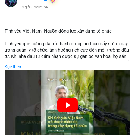
4 giờ
·
Youtube
Tình yêu Việt Nam: Nguồn động lực xây dựng tổ chức
Tình yêu quê hương đã trở thành động lực thúc đẩy sự tin cậy
trong quản lý tổ chức, ảnh hưởng tích cực đến môi trường đầu
tư. Khi nhà đầu tư cảm nhận được sự gắn bó văn hoá, họ sẵn
sàng đầu tư dài hạn vào các doanh nghiệp nội địa, bao gồm cả
Đọc thêm
các công ty blockchain và tiền mã hoá. Sự tăng cường niềm
tin này giúp giảm rủi ro thị trường, cải thiện chi phí vốn và thúc
đẩy sự phát triển bền vững của ngành công nghệ tài chính. Các
nhà quản lý cần khai thác tinh thần này để xây dựng chiến lược
phát triển bền vững và thu hút vốn đầu tư.
🎥 Xem video trực tiếp tại:
Nguồn: VIETSUCCESS