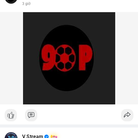
3 giờ
V Stream