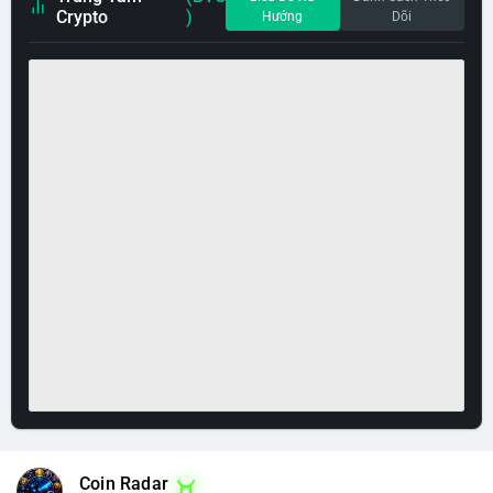
Crypto
)
Hướng
Dõi
Coin Radar