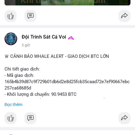
Đội Trinh Sát Cá Voi
5 giờ
🚨 CẢNH BÁO WHALE ALERT - GIAO DỊCH BTC LỚN
Chi tiết giao dịch:
- Mã giao dịch:
165b4b39d87c9f729b01db6d2e8d25fcb35caad72e7ef90667ebc
257ca68685d
- Khối lượng di chuyển: 90.9453 BTC
- Giá trị ước tính: $5,896,958.66 USD (theo thị giá $64,840.69
Đọc thêm
USD)
- Thời gian: 02:19:41 2026-08-09 UTC
Nhận định hành vi: Khối lượng gần 91 BTC, tương đương gần 6