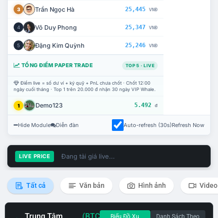
Trần Ngọc Hà
25,445
3
VNĐ
Võ Duy Phong
25,347
4
VNĐ
Đặng Kim Quỳnh
25,246
5
VNĐ
TỔNG ĐIỂM PAPER TRADE
TOP 5 · LIVE
Điểm live = số dư ví + ký quỹ + PnL chưa chốt · Chốt 12:00
ngày cuối tháng · Top 1 trên 20.000 đ nhận 30 ngày VIP Whale.
Demo123
5.492
1
đ
Hide Module
Diễn đàn
Auto-refresh (30s)
Refresh Now
Đang tải giá live...
LIVE PRICE
Tất cả
Văn bản
Hình ảnh
Video
Trung Tâm
(BTC
Biểu Đồ Xu
Danh Sách Theo