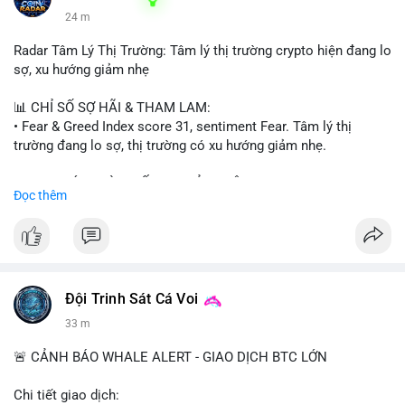
24 m
Radar Tâm Lý Thị Trường: Tâm lý thị trường crypto hiện đang lo
sợ, xu hướng giảm nhẹ
📊 CHỈ SỐ SỢ HÃI & THAM LAM:
• Fear & Greed Index score 31, sentiment Fear. Tâm lý thị
trường đang lo sợ, thị trường có xu hướng giảm nhẹ.
📈 XU HƯỚNG TÌM KIẾM & THẢO LUẬN:
Đọc thêm
• CoinGecko trending coins: Tutorial, Pudgy Penguins, IoTeX,
Solana, Pons, OVERTAKE, Monad.
• LunarCrush trending topics: Ethereum, Solana, Dogecoin,
Chainlink, Tesla, UFC 310, Premier League, Microsoft.
• Google Trends Vietnam: topics unrelated to crypto, low
crypto interest.
Đội Trinh Sát Cá Voi
33 m
💬 DÒNG CHẢY TIN TỨC & TRUYỀN THÔNG:
• Telegram CoinTelegraph: xAI release, Cloudflare Kitesurf, EU
🚨 CẢNH BÁO WHALE ALERT - GIAO DỊCH BTC LỚN
MiCA plan, Circle USDC deal, Crypto worst performer 2026.
• Binance announcements: Apple/IBM dividend via bStocks,
Chi tiết giao dịch: