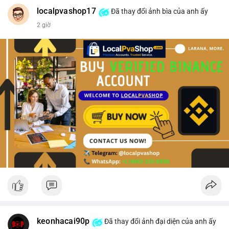
#vlikevn
#titanbot
localpvashop17
Đã thay đổi ảnh bìa của anh ấy
2 giờ
📰 Nguồn: CoinDesk
keonhacai90p
Đã thay đổi ảnh đại diện của anh ấy