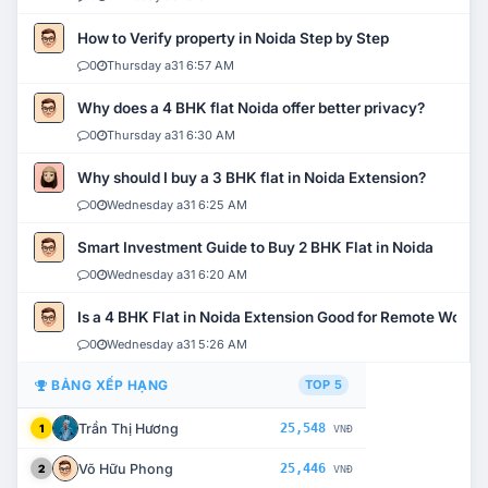
How to Verify property in Noida Step by Step
0
Thursday a31 6:57 AM
Why does a 4 BHK flat Noida offer better privacy?
0
Thursday a31 6:30 AM
Why should I buy a 3 BHK flat in Noida Extension?
0
Wednesday a31 6:25 AM
Smart Investment Guide to Buy 2 BHK Flat in Noida
0
Wednesday a31 6:20 AM
Is a 4 BHK Flat in Noida Extension Good for Remote Work?
0
Wednesday a31 5:26 AM
BẢNG XẾP HẠNG
TOP 5
Trần Thị Hương
25,548
1
VNĐ
Võ Hữu Phong
25,446
2
VNĐ