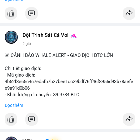
#binancesquare
#cryptonews
#btcpay
#lightningnetwork
#btc
$btc
#vlikevn
#titanbot
Đội Trinh Sát Cá Voi
📰 Nguồn: Cointelegraph
2 giờ
🚨 CẢNH BÁO WHALE ALERT - GIAO DỊCH BTC LỚN
Chi tiết giao dịch:
- Mã giao dịch:
4b52f3e65c4c7ed5fb7b27bee1dc29bdf76ff46f8956d93b78aefe
e9a91d0b06
- Khối lượng di chuyển: 89.9784 BTC
- Giá trị ước tính: $5,829,343.55 USD (theo thị giá $64,786.00
Đọc thêm
USD)
- Thời gian: 05:19:59 2026-08-09 UTC
Nhận định phân tích: Khối lượng gần 90 BTC tương đương 5.8
triệu USD được phát hiện trong mempool chưa xác nhận. Quy