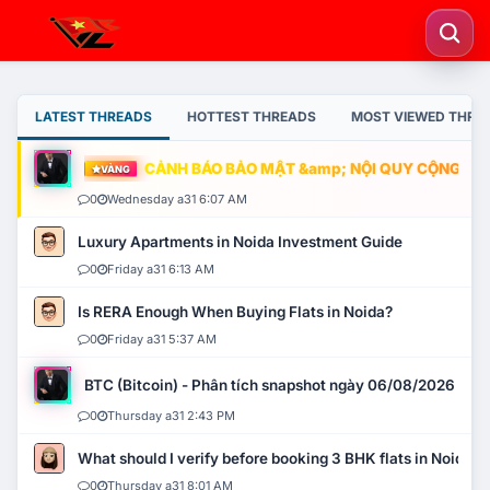
LATEST THREADS
HOTTEST THREADS
MOST VIEWED THRE
CẢNH BÁO BẢO MẬT &amp; NỘI QUY CỘNG ĐỒNG
VÀNG
0
Wednesday a31 6:07 AM
Luxury Apartments in Noida Investment Guide
0
Friday a31 6:13 AM
Is RERA Enough When Buying Flats in Noida?
0
Friday a31 5:37 AM
BTC (Bitcoin) - Phân tích snapshot ngày 06/08/2026
0
Thursday a31 2:43 PM
What should I verify before booking 3 BHK flats in Noida?
0
Thursday a31 8:01 AM