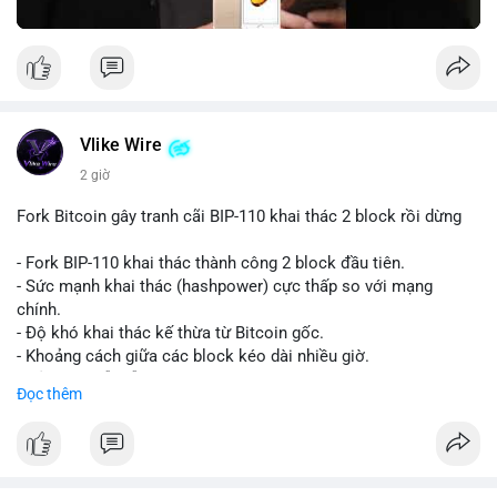
Vlike Wire
2 giờ
Fork Bitcoin gây tranh cãi BIP-110 khai thác 2 block rồi dừng
- Fork BIP-110 khai thác thành công 2 block đầu tiên.
- Sức mạnh khai thác (hashpower) cực thấp so với mạng
chính.
- Độ khó khai thác kế thừa từ Bitcoin gốc.
- Khoảng cách giữa các block kéo dài nhiều giờ.
- Cả hai chuỗi vẫn chấp nhận cùng một giao dịch.
Đọc thêm
#bitcoin
#btc
#cryptonews
#blockchain
#bip110
$btc