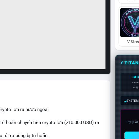
V Str
⚡ TITA
BTC
----
--%
SYSTEM:
crypto lớn ra nước ngoài
 trì hoãn chuyển tiền crypto lớn (>10.000 USD) ra
Trợ lý A
rủi ro cũng bị trì hoãn.