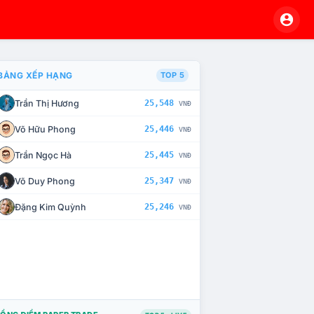
BẢNG XẾP HẠNG
TOP 5
Trần Thị Hương
25,548
VNĐ
À CHẾ TÀI XỬ LÝ VI PHẠM
Võ Hữu Phong
25,446
VNĐ
Trần Ngọc Hà
25,445
VNĐ
Võ Duy Phong
25,347
VNĐ
Đặng Kim Quỳnh
25,246
VNĐ