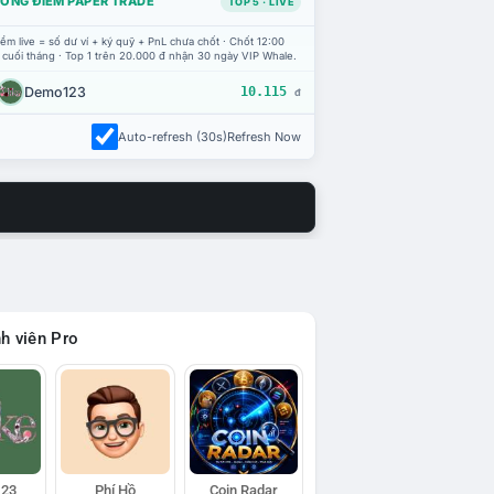
ỔNG ĐIỂM PAPER TRADE
TOP 5 · LIVE
ểm live = số dư ví + ký quỹ + PnL chưa chốt · Chốt 12:00
 cuối tháng · Top 1 trên 20.000 đ nhận 30 ngày VIP Whale.
Demo123
10.115
đ
Auto-refresh (30s)
Refresh Now
h viên Pro
23
Phí Hồ
Coin Radar