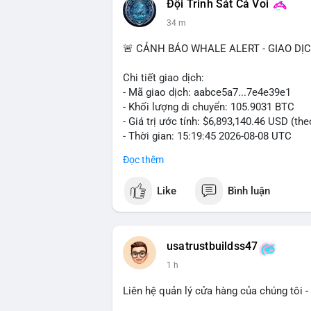
Đội Trinh Sát Cá Voi
34 m
📰 Nguồn: Cointelegraph
🚨 CẢNH BÁO WHALE ALERT - GIAO DỊ
Chi tiết giao dịch:
- Mã giao dịch: aabce5a7...7e4e39e1
- Khối lượng di chuyển: 105.9031 BTC
- Giá trị ước tính: $6,893,140.46 USD (th
- Thời gian: 15:19:45 2026-08-08 UTC
Đọc thêm
Nhận định phân tích:
Giao dịch hơn 105 BTC trị giá gần 6,9 tr
Like
Bình luận
nhất cho thấy dấu hiệu của một tổ chức 
lượng này đủ lớn để gây biến động giá cụ
địa chỉ đích trong các block tiếp theo là
dịch, áp lực bán ngắn hạn có thể hình th
usatrustbuildss47
năng cao là hành động tích lũy dài hạn. 
1 h
động lớn, do vậy động thái này cần được 
Liên hệ quản lý cửa hàng của chúng tôi - 
Lời khuyên: