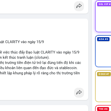
SOL VIP #
ADA #6
uật CLARITY vào ngày 15/9
về việc thúc đẩy Đạo luật CLARITY vào ngày 15/9
 kết thúc tranh luận (cloture).
thị trường tiền điện tử trở lại đúng tiến độ khi các
iều khoản liên quan đến đạo đức và stablecoin.
hiết lập khung pháp lý rõ ràng cho thị trường tiền
DOGE #7
t
#ussenate
#cryptoregulation
#stablecoin
TRX #8