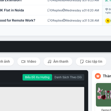
ida Extension?
0
Replies
Wednesday a31 6:25 AM
T
Đi
K Flat in Noida
0
Replies
Wednesday a31 6:20 AM
ngày
 Good for Remote Work?
0
Replies
Wednesday a31 5:26 AM
1
nh ảnh
Video
Âm thanh
Các tập tin
Thàn
Biểu Đồ Xu Hướng
Danh Sách Theo Dõi
Demo1