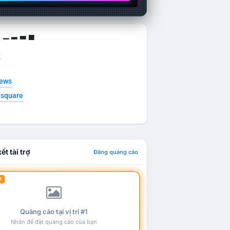
g ▁ ▂ ▃ ▄
t
news
esquare
ết tài trợ
Đăng quảng cáo
1
Quảng cáo tại vị trí #1
Nhấn để đặt quảng cáo của bạn