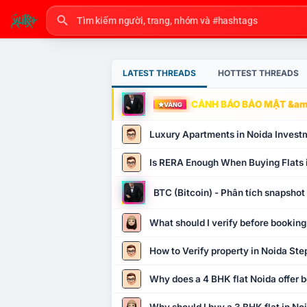
LATEST THREADS
HOTTEST THREADS
CẢNH BÁO BẢO MẬT &amp
VÀNG
Luxury Apartments in Noida Invest
Is RERA Enough When Buying Flats 
BTC (Bitcoin) - Phân tích snapsho
What should I verify before booking
How to Verify property in Noida Ste
Why does a 4 BHK flat Noida offer b