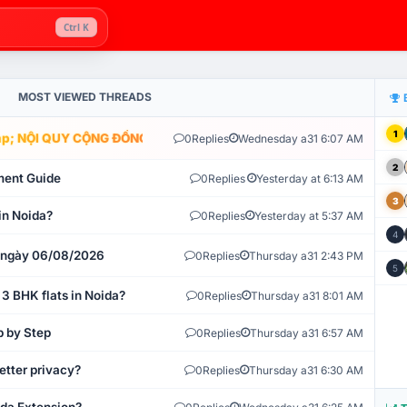
Ctrl K
MOST VIEWED THREADS
1
; NỘI QUY CỘNG ĐỒNG VLIKE.VN: HỆ THỐNG GIÁM SÁT TỰ ĐỘNG V
0
Replies
Wednesday a31 6:07 AM
2
ment Guide
0
Replies
Yesterday at 6:13 AM
3
in Noida?
0
Replies
Yesterday at 5:37 AM
4
t ngày 06/08/2026
0
Replies
Thursday a31 2:43 PM
5
 3 BHK flats in Noida?
0
Replies
Thursday a31 8:01 AM
p by Step
0
Replies
Thursday a31 6:57 AM
etter privacy?
0
Replies
Thursday a31 6:30 AM