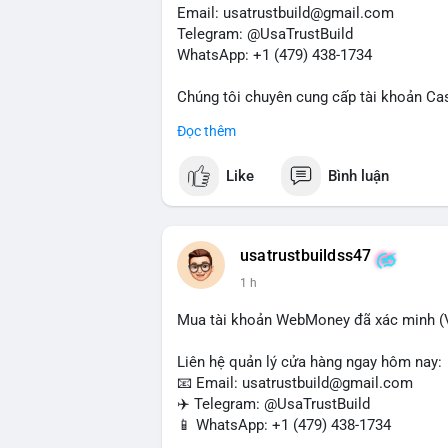
Nhà đầu tư nhỏ lẻ nên hạn chế đòn bẩy tr
Email: usatrustbuild@gmail.com
sàn lớn thay vì phản ứng theo cảm xúc. X
Telegram: @UsaTrustBuild
giao dịch.
WhatsApp: +1 (479) 438-1734
#105btc
#chuyenvilanh
#aplucban
#btcu
Chúng tôi chuyên cung cấp tài khoản Ca
Accounts) cho các nhu cầu marketing, SE
Đọc thêm
toán USDT và các giao dịch tiền mặt tại
Like
Bình luận
Liên hệ ngay để được tư vấn và hỗ trợ n
#buyverifiedcashappaccounts
#marketin
#sendmoney
#mobiledeposit
#pay
#usd
usatrustbuildss47
1 h
Mua tài khoản WebMoney đã xác minh (V
Liên hệ quản lý cửa hàng ngay hôm nay:
📧 Email: usatrustbuild@gmail.com
✈️ Telegram: @UsaTrustBuild
📱 WhatsApp: +1 (479) 438-1734