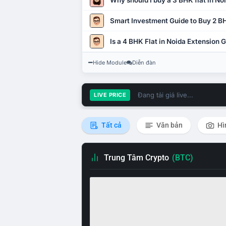
Why should I buy a 3 BHK flat in No
Smart Investment Guide to Buy 2 BH
Is a 4 BHK Flat in Noida Extension
Hide Module
Diễn đàn
Đang tải giá live...
LIVE PRICE
Tất cả
Văn bản
Hì
Trung Tâm Crypto
(BTC)