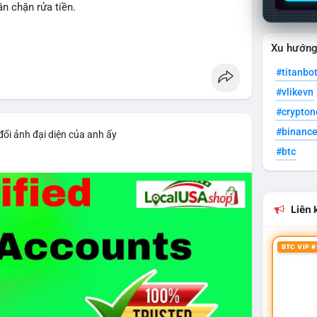
n chặn rửa tiền.
gulation
Xu hướn
#titanbo
#vlikevn
#crypto
#binanc
đổi ảnh đại diện của anh ấy
#btc
Liên k
BTC VIP #