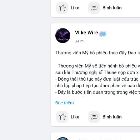
Like
Bình luận
Vlike Wire
34 m
Thượng viện Mỹ bỏ phiếu thúc đẩy Đạo l
- Thượng viện Mỹ sẽ tiến hành bỏ phiếu 
sau khi Thượng nghị sĩ Thune nộp đơn xin
- Động thái thủ tục này đưa luật cấu trúc 
nhà lập pháp tiếp tục đàm phán về các đ
- Đây là bước tiến quan trọng trong việc t
điện tử tại Mỹ.
Đọc thêm
#binancesquare
#cryptonews
#clarityac
Like
Bình luận
$btc $eth
#vlikevn
#titanbot