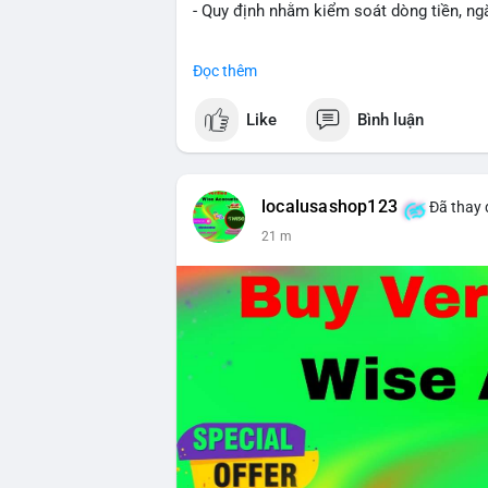
- Quy định nhằm kiểm soát dòng tiền, ngă
#binancesquare
#cryptonews
#brazil
#re
Đọc thêm
$btc $eth
Like
Bình luận
#vlikevn
#titanbot
📰 Nguồn: CoinDesk
localusashop123
Đã thay 
21 m