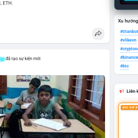
C, ETH.
Xu hướn
#titanbo
#vlikevn
#crypto
#binanc
đã tạo sự kiện mới
#btc
Liên k
BTC VIP #