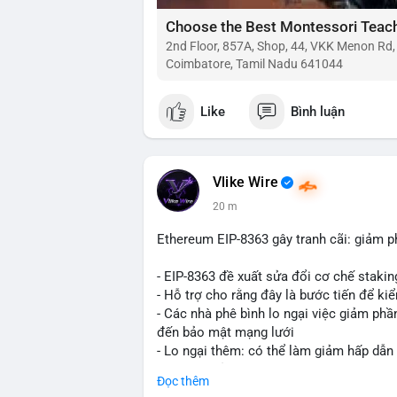
2nd Floor, 857A, Shop, 44, VKK Menon Rd
Coimbatore, Tamil Nadu 641044
Like
Bình luận
Vlike Wire
20 m
Ethereum EIP-8363 gây tranh cãi: giảm p
- EIP-8363 đề xuất sửa đổi cơ chế stak
- Hỗ trợ cho rằng đây là bước tiến để ki
- Các nhà phê bình lo ngại việc giảm ph
đến bảo mật mạng lưới
- Lo ngại thêm: có thể làm giảm hấp dẫn
tham gia của nhà đầu tư istituционаl
Đọc thêm
- Diễn ra trong bối cảnh Ethereum đang 