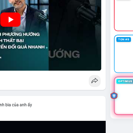
TON #9
OPTIMUS 
nh bìa của anh ấy