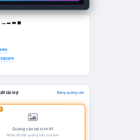
g ▁ ▂ ▃ ▄
t
news
esquare
ết tài trợ
Đăng quảng cáo
1
Quảng cáo tại vị trí #1
Nhấn để đặt quảng cáo của bạn