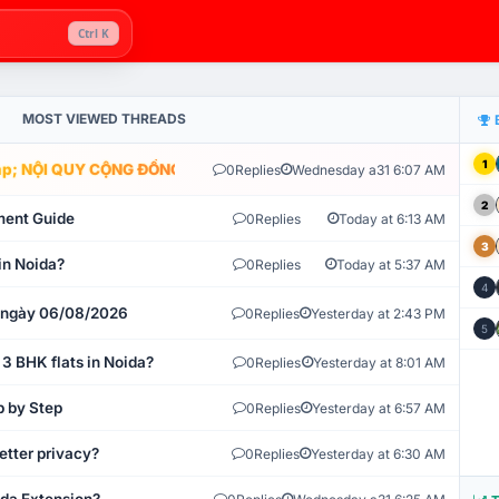
Ctrl K
MOST VIEWED THREADS
1
; NỘI QUY CỘNG ĐỒNG VLIKE.VN: HỆ THỐNG GIÁM SÁT TỰ ĐỘNG V
0
Replies
Wednesday a31 6:07 AM
2
ment Guide
0
Replies
Today at 6:13 AM
3
in Noida?
0
Replies
Today at 5:37 AM
4
t ngày 06/08/2026
0
Replies
Yesterday at 2:43 PM
5
 3 BHK flats in Noida?
0
Replies
Yesterday at 8:01 AM
p by Step
0
Replies
Yesterday at 6:57 AM
etter privacy?
0
Replies
Yesterday at 6:30 AM