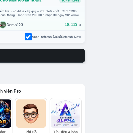
ỔNG ĐIỂM PAPER TRADE
TOP 5 · LIVE
ểm live = số dư ví + ký quỹ + PnL chưa chốt · Chốt 12:00
 cuối tháng · Top 1 trên 20.000 đ nhận 30 ngày VIP Whale.
Demo123
10.115
đ
Auto-refresh (30s)
Refresh Now
h viên Pro
adar
Phí Hồ
Tín Hiệu Alpha