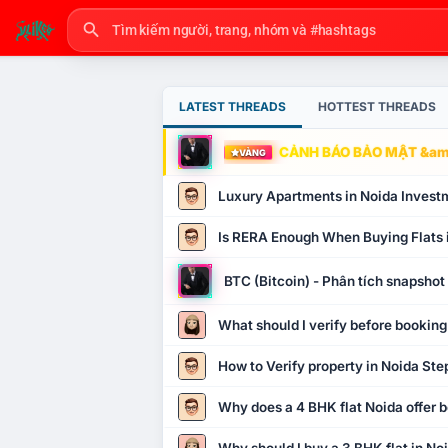
LATEST THREADS
HOTTEST THREADS
CẢNH BÁO BẢO MẬT &amp
VÀNG
Luxury Apartments in Noida Invest
Is RERA Enough When Buying Flats 
BTC (Bitcoin) - Phân tích snapsho
What should I verify before booking
How to Verify property in Noida Ste
Why does a 4 BHK flat Noida offer b