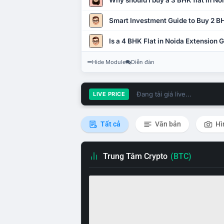
Why should I buy a 3 BHK flat in No
Smart Investment Guide to Buy 2 BH
Is a 4 BHK Flat in Noida Extension
Hide Module
Diễn đàn
Đang tải giá live...
LIVE PRICE
Tất cả
Văn bản
Hì
Trung Tâm Crypto
(BTC)