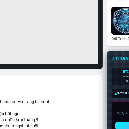
⚡ TITA
BTC
----
--%
SYSTEM:
 câu hỏi Fed tăng lãi suất
ệu bất ngờ.
Trợ lý A
cho cuộc họp tháng 9.
ẹ do lo ngại lãi suất.