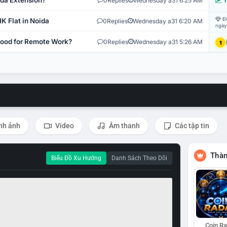
ida Extension?
0
Replies
Wednesday a31 6:25 AM
T
Đi
K Flat in Noida
0
Replies
Wednesday a31 6:20 AM
ngày
 Good for Remote Work?
0
Replies
Wednesday a31 5:26 AM
1
nh ảnh
Video
Âm thanh
Các tập tin
Thàn
Biểu Đồ Xu Hướng
Danh Sách Theo Dõi
Coin R