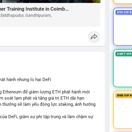
Choose the Best Montessori Teacher Training Institute in Coimbatore for a Rewarding Career
ETH VIP #
, Siddhapudur, Gandhipuram,
USDT VIP
hát hành nhưng lo hại DeFi
ing Ethereum để giảm lượng ETH phát hành mới
BNB VIP 
ểm soát lạm phát và tăng giá trị ETH dài hạn
ần thưởng sẽ làm yếu động lực staking, ảnh hưởng
 của DeFi, giảm sự phi tập trung và làm chậm sự
cân bằng giữa giảm phát hành và duy trì sức hấp dẫn