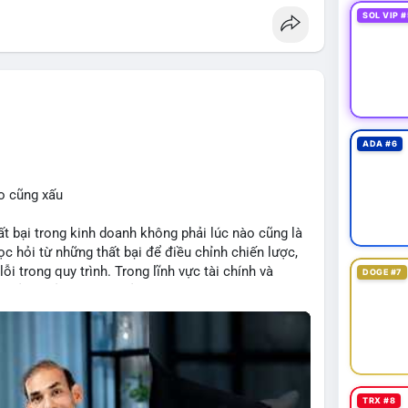
SOL VIP #
#eip8363
ADA #6
o cũng xấu
bại trong kinh doanh không phải lúc nào cũng là
c hỏi từ những thất bại để điều chỉnh chiến lược,
ỗi trong quy trình. Trong lĩnh vực tài chính và
DOGE #7
quản lý rủi ro hiệu quả và tránh lặp lại sai lầm. Điều
 các mô hình kinh doanh mới hoặc đầu tư vào dự án
TRX #8