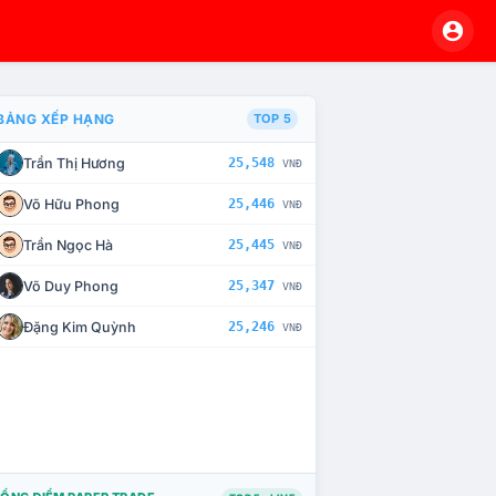
BẢNG XẾP HẠNG
TOP 5
Trần Thị Hương
25,548
VNĐ
À CHẾ TÀI XỬ LÝ VI PHẠM
Võ Hữu Phong
25,446
VNĐ
Trần Ngọc Hà
25,445
VNĐ
Võ Duy Phong
25,347
VNĐ
Đặng Kim Quỳnh
25,246
VNĐ