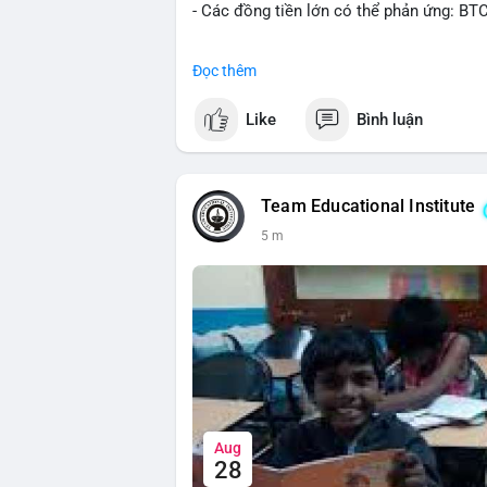
- Các đồng tiền lớn có thể phản ứng: BT
#binancesquare
#cryptonews
#btc
#eth
Đọc thêm
$btc $eth
Like
Bình luận
#vlikevn
#titanbot
📰 Nguồn: CoinDesk
Team Educational Institute
5 m
Aug
28