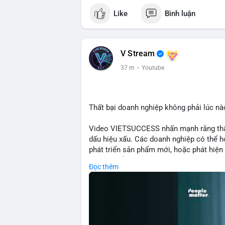
cho hệ sinh thái
Like
Bình luận
#binancesquare
#cryptonews
#eth
#defi
$eth
V Stream
#vlikevn
#titanbot
37 m
·
Youtube
📰 Nguồn: Cointelegraph
Thất bại doanh nghiệp không phải lúc nà
Video VIETSUCCESS nhấn mạnh rằng thất 
dấu hiệu xấu. Các doanh nghiệp có thể họ
phát triển sản phẩm mới, hoặc phát hiện l
crypto, hiểu rõ nguyên nhân thất bại giúp 
Đọc thêm
này đặc biệt quan trọng khi áp dụng vào
blockchain.
🎥 Xem video trực tiếp tại:
Nguồn: VIETSUCCESS