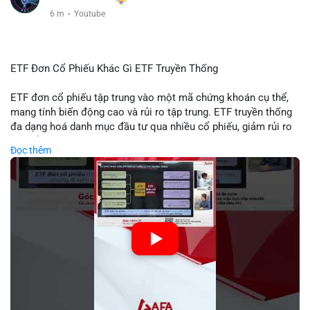
6 m
·
Youtube
ETF Đơn Cổ Phiếu Khác Gì ETF Truyền Thống
ETF đơn cổ phiếu tập trung vào một mã chứng khoán cụ thể,
mang tính biến động cao và rủi ro tập trung. ETF truyền thống
đa dạng hoá danh mục đầu tư qua nhiều cổ phiếu, giảm rủi ro
cụ thể. Sự khác biệt này ảnh hưởng đến chiến lược phân배 tài
Đọc thêm
sản và mức độ tiếp xúc với thị trường.
🎥 Xem video trực tiếp tại:
Nguồn: Tài chính & Kinh doanh