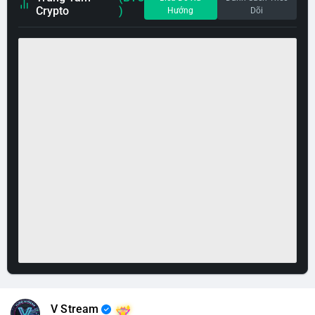
Crypto
)
Hướng
Dõi
V Stream