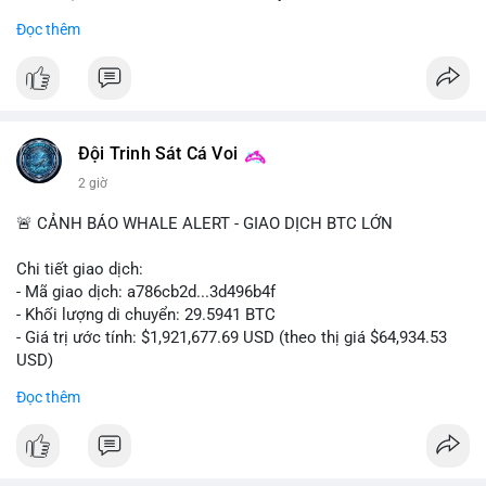
- Khối lượng giao dịch Futures hiện cao gấp 8 lần so với giao
Đọc thêm
dịch Spot.
#binance
#btc
#cryptonews
#bitcoin
#futures
$btc
Đội Trinh Sát Cá Voi
#vlikevn
#titanbot
2 giờ
📰 Nguồn: Cointelegraph
🚨 CẢNH BÁO WHALE ALERT - GIAO DỊCH BTC LỚN
Chi tiết giao dịch:
- Mã giao dịch: a786cb2d...3d496b4f
- Khối lượng di chuyển: 29.5941 BTC
- Giá trị ước tính: $1,921,677.69 USD (theo thị giá $64,934.53
USD)
- Thời gian: 11:19:59 2026-08-07 UTC
Đọc thêm
Nhận định phân tích: Giao dịch gần 30 BTC trị giá gần 2 triệu
USD được thực hiện trong một khối chưa xác nhận cho thấy
dấu hiệu di chuyển vốn có chủ đích. Với khối lượng này, khả