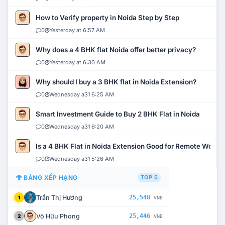
How to Verify property in Noida Step by Step
0
Yesterday at 6:57 AM
Why does a 4 BHK flat Noida offer better privacy?
0
Yesterday at 6:30 AM
Why should I buy a 3 BHK flat in Noida Extension?
0
Wednesday a31 6:25 AM
Smart Investment Guide to Buy 2 BHK Flat in Noida
0
Wednesday a31 6:20 AM
Is a 4 BHK Flat in Noida Extension Good for Remote Work?
0
Wednesday a31 5:26 AM
BẢNG XẾP HẠNG
TOP 5
Trần Thị Hương
25,548
1
VNĐ
Võ Hữu Phong
25,446
2
VNĐ