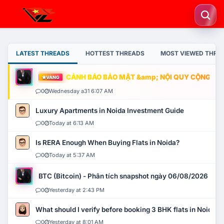
LATEST THREADS
HOTTEST THREADS
MOST VIEWED THRE
CẢNH BÁO BẢO MẬT &amp; NỘI QUY CỘNG ĐỒNG
VÀNG
0
Wednesday a31 6:07 AM
Luxury Apartments in Noida Investment Guide
0
Today at 6:13 AM
Is RERA Enough When Buying Flats in Noida?
0
Today at 5:37 AM
BTC (Bitcoin) - Phân tích snapshot ngày 06/08/2026
0
Yesterday at 2:43 PM
What should I verify before booking 3 BHK flats in Noida?
0
Yesterday at 8:01 AM