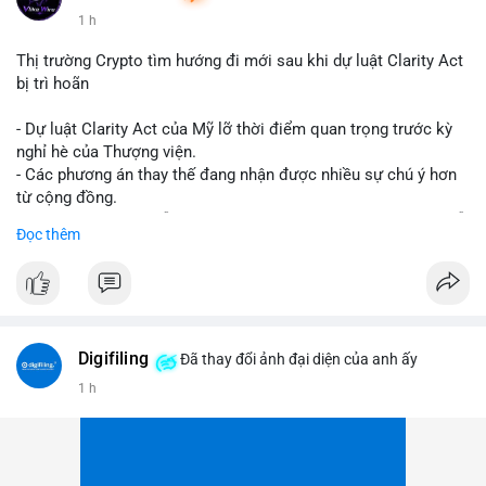
1 h
Thị trường Crypto tìm hướng đi mới sau khi dự luật Clarity Act
bị trì hoãn
- Dự luật Clarity Act của Mỹ lỡ thời điểm quan trọng trước kỳ
nghỉ hè của Thượng viện.
- Các phương án thay thế đang nhận được nhiều sự chú ý hơn
từ cộng đồng.
- Thị trường crypto vẫn tiếp tục vận động bất chấp sự chậm trễ
Đọc thêm
về pháp lý.
#binancesquare
#cryptonews
#regulation
#uspolitics
$btc $eth
Digifiling
Đã thay đổi ảnh đại diện của anh ấy
#vlikevn
#titanbot
1 h
📰 Nguồn: CoinDesk