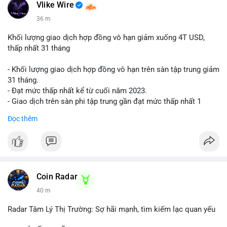
📰 Nguồn: Cointelegraph
Vlike Wire
36 m
Khối lượng giao dịch hợp đồng vô hạn giảm xuống 4T USD,
thấp nhất 31 tháng
- Khối lượng giao dịch hợp đồng vô hạn trên sàn tập trung giảm
31 tháng.
- Đạt mức thấp nhất kể từ cuối năm 2023.
- Giao dịch trên sàn phi tập trung gần đạt mức thấp nhất 1
năm.
Đọc thêm
#binancesquare
#cryptonews
#cex
#futures
$btc $eth
#vlikevn
#titanbot
Coin Radar
40 m
📰 Nguồn: Cointelegraph
Radar Tâm Lý Thị Trường: Sợ hãi mạnh, tìm kiếm lạc quan yếu