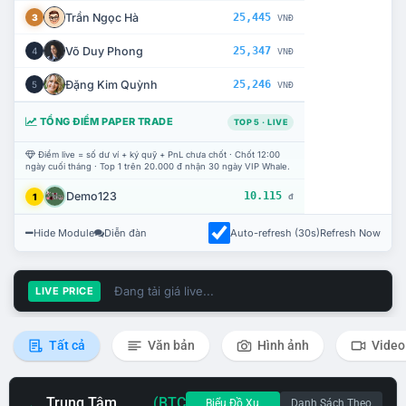
Trần Ngọc Hà
25,445
3
VNĐ
Võ Duy Phong
25,347
4
VNĐ
Đặng Kim Quỳnh
25,246
5
VNĐ
TỔNG ĐIỂM PAPER TRADE
TOP 5 · LIVE
Điểm live = số dư ví + ký quỹ + PnL chưa chốt · Chốt 12:00
ngày cuối tháng · Top 1 trên 20.000 đ nhận 30 ngày VIP Whale.
Demo123
10.115
1
đ
Hide Module
Diễn đàn
Auto-refresh (30s)
Refresh Now
Đang tải giá live...
LIVE PRICE
Tất cả
Văn bản
Hình ảnh
Video
Trung Tâm
(BTC
Biểu Đồ Xu
Danh Sách Theo