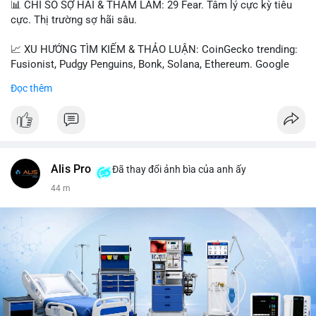
📊 CHỈ SỐ SỢ HÃI & THAM LAM: 29 Fear. Tâm lý cực kỳ tiêu
cực. Thị trường sợ hãi sâu.
📈 XU HƯỚNG TÌM KIẾM & THẢO LUẬN: CoinGecko trending:
Fusionist, Pudgy Penguins, Bonk, Solana, Ethereum. Google
Trends Việt Nam: vietnam vs cambodia, cà phê, thành lộc, hồ
Đọc thêm
tiêu, vũ khí hạt nhân, đội tuyển Brasil, cúp U20 Châu Á.
LunarCrush trending: Ethereum, Solana, Taylor Swift, Tesla,
UFC 310, Premier League, Champions League, NCAA Football,
Dogecoin, LeBron James, Andreessen Horowitz, NFL,
Polkadot, Real Madrid, Beyoncé, Microsoft, UFC 311, Chainlink,
MrBeast, Google. Binance Square: nhiều post về lệnh long, lợi
Alis Pro
Đã thay đổi ảnh bìa của anh ấy
nhuận, $HFT/$SKYAI, $RIVER, $WLD, $ALLO, Top trader 30
44 m
ngày, POV Binancian, bình nước Binance, sân khấu, chia sẻ trải
nghiệm.
💬 DÒNG CHẢY TIN TỨC & TRUYỀN THÔNG: Telegram
CoinTelegraph: Saylor nói Bitcoin không cần rõ ràng, Mỹ cần
rõ ràng; CEX futures volume giảm xuống $4 tỷ trong tháng 7,
thấp nhất từ tháng 12/2023; Prophet Market ra mắt thị trường
dự đoán human vs AI; Trump nói crypto làเรื่อง lớn, người dùng