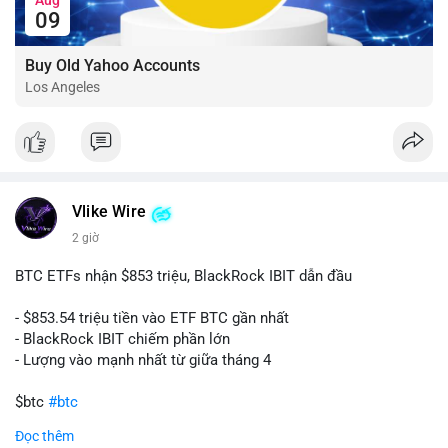
09
Buy Old Yahoo Accounts
Los Angeles
Vlike Wire
2 giờ
BTC ETFs nhận $853 triệu, BlackRock IBIT dẫn đầu
- $853.54 triệu tiền vào ETF BTC gần nhất
- BlackRock IBIT chiếm phần lớn
- Lượng vào mạnh nhất từ giữa tháng 4
$btc
#btc
Đọc thêm
#vlikevn
#titanbot