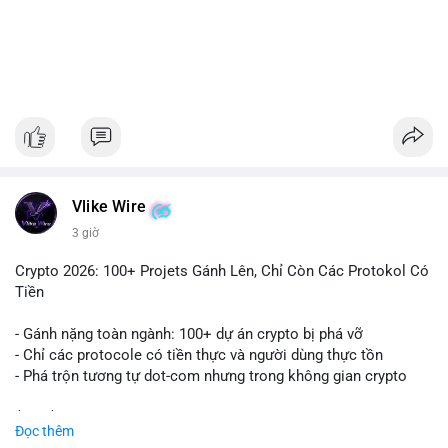
#1756513btc
#vilanh
#tichluydaihan
#giaodichlon
#mempoolbtc
Vlike Wire
3 giờ
Crypto 2026: 100+ Projets Gánh Lên, Chỉ Còn Các Protokol Có
Tiền
- Gánh nặng toàn ngành: 100+ dự án crypto bị phá vỡ
- Chỉ các protocole có tiền thực và người dùng thực tồn
- Phá trộn tương tự dot-com nhưng trong không gian crypto
$btc $eth
Đọc thêm