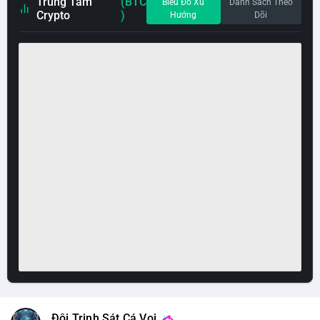
Trung Tâm
(BTC
Biểu Đồ Xu
Danh Sách Theo
Crypto
)
Hướng
Dõi
Đội Trinh Sát Cá Voi