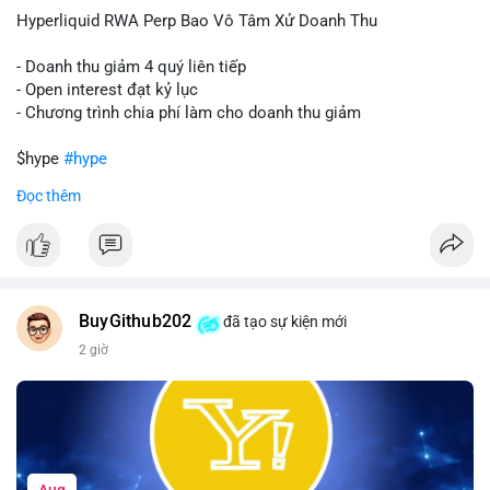
củng cố niềm tin cho xu hướng tăng.
Hyperliquid RWA Perp Bao Vô Tâm Xử Doanh Thu
Lời khuyên:
- Doanh thu giảm 4 quý liên tiếp
Nhà đầu tư nên theo dõi sát dòng tiền tiếp theo từ địa chỉ này.
- Open interest đạt kỷ lục
Nếu BTC được nạp thêm lên sàn, cần thận trọng với nhịp điều
- Chương trình chia phí làm cho doanh thu giảm
chỉnh. Ngược lại, nếu dòng tiền dịch chuyển vào ví lạnh, có thể
nắm giữ vị thế hiện tại.
$hype
#hype
Đọc thêm
#60btc
#dongtiencavoi
#khangcu65k
#vilanh
#btcgiaodichlon
#vlikevn
#titanbot
📰 Nguồn: CoinDesk
BuyGithub202
đã tạo sự kiện mới
2 giờ
Aug