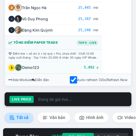
Trần Ngọc Hà
25,445
3
VNĐ
Võ Duy Phong
25,347
4
VNĐ
Đặng Kim Quỳnh
25,246
5
VNĐ
TỔNG ĐIỂM PAPER TRADE
TOP 5 · LIVE
Điểm live = số dư ví + ký quỹ + PnL chưa chốt · Chốt 12:00
ngày cuối tháng · Top 1 trên 20.000 đ nhận 30 ngày VIP Whale.
Demo123
5.492
1
đ
Hide Module
Diễn đàn
Auto-refresh (30s)
Refresh Now
Đang tải giá live...
LIVE PRICE
Tất cả
Văn bản
Hình ảnh
Video