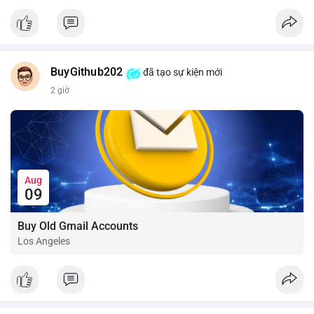
📰 Nguồn: CoinDesk
BuyGithub202
đã tạo sự kiện mới
2 giờ
Aug
09
Buy Old Gmail Accounts
Los Angeles