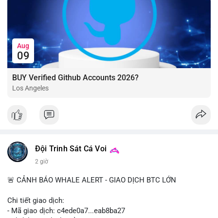
Aug
09
BUY Verified Github Accounts 2026?
Los Angeles
Đội Trinh Sát Cá Voi
2 giờ
🚨 CẢNH BÁO WHALE ALERT - GIAO DỊCH BTC LỚN
Chi tiết giao dịch:
- Mã giao dịch: c4ede0a7...eab8ba27