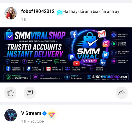
fobof19042012
Đã thay đổi ảnh bìa của anh ấy
1 h
V Stream
1 h
·
Youtube