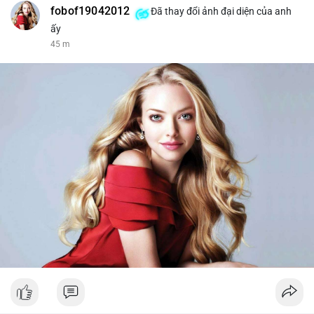
fobof19042012
Đã thay đổi ảnh đại diện của anh
ấy
45 m