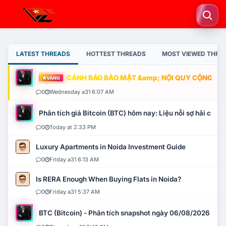
LATEST THREADS
HOTTEST THREADS
MOST VIEWED THRE
CẢNH BÁO BẢO MẬT &amp; NỘI QUY CỘNG ĐỒNG
VÀNG
0
Wednesday a31 6:07 AM
Phân tích giá Bitcoin (BTC) hôm nay: Liệu nỗi sợ hãi có mở 
0
Today at 2:33 PM
Luxury Apartments in Noida Investment Guide
0
Friday a31 6:13 AM
Is RERA Enough When Buying Flats in Noida?
0
Friday a31 5:37 AM
BTC (Bitcoin) - Phân tích snapshot ngày 06/08/2026