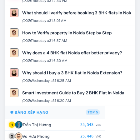
0
Thursday a31 2:43 PM
What should I verify before booking 3 BHK flats in Noida?
0
Thursday a31 8:01 AM
How to Verify property in Noida Step by Step
0
Thursday a31 6:57 AM
Why does a 4 BHK flat Noida offer better privacy?
0
Thursday a31 6:30 AM
Why should I buy a 3 BHK flat in Noida Extension?
0
Wednesday a31 6:25 AM
Smart Investment Guide to Buy 2 BHK Flat in Noida
0
Wednesday a31 6:20 AM
BẢNG XẾP HẠNG
TOP 5
Trần Thị Hương
25,548
1
VNĐ
Võ Hữu Phong
25,446
2
VNĐ