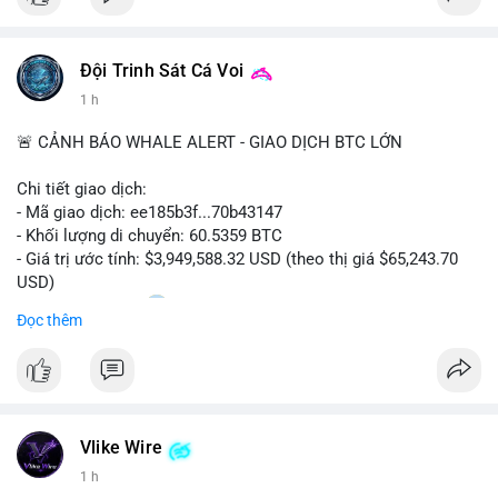
Đội Trinh Sát Cá Voi
1 h
🚨 CẢNH BÁO WHALE ALERT - GIAO DỊCH BTC LỚN
Chi tiết giao dịch:
- Mã giao dịch: ee185b3f...70b43147
- Khối lượng di chuyển: 60.5359 BTC
- Giá trị ước tính: $3,949,588.32 USD (theo thị giá $65,243.70
USD)
- Thời gian: 15:20
1 2026-08-09 UTC
Đọc thêm
Nhận định phân tích:
Khối lượng 60.5 BTC trị giá gần 4 triệu USD được di chuyển
trong phiên giao dịch châu Á. Mức giá $65,243 đang nằm gần
vùng kháng cự ngắn hạn, động thái này có thể là bước chuẩn bị
Vlike Wire
thanh khoản trước khi đẩy giá. Nếu số BTC này được gửi lên
sàn tập trung, áp lực bán tiềm năng sẽ gia tăng. Ngược lại, nếu
1 h
chuyển vào ví lạnh, đây là tín hiệu tích lũy dài hạn của cá mập,