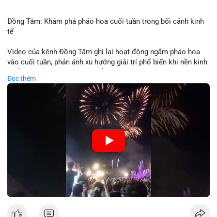
Đồng Tâm: Khám phá pháo hoa cuối tuần trong bối cảnh kinh
tế
Video của kênh Đồng Tâm ghi lại hoạt động ngắm pháo hoa
vào cuối tuần, phản ánh xu hướng giải trí phổ biến khi nền kinh
tế ổn định. Sự kiện này có thể cho thấy người tiêu dùng ưu tiên
Đọc thêm
trải nghiệm hơn là đầu tư vào tài sản vật chất. Trong bối cảnh
lãi suất ổn định và thị trường crypto ổn định, hoạt động giải trí
như vậy thường tăng trưởng khi người dân có khả năng chi
tiêu. Tuy nhiên, sự ưu tiên giải trí có thể ảnh hưởng đến tỷ lệ
tiết kiệm hoặc đầu tư vào crypto nếu người tiêu dùng chuyển
hướng ngân sách.
🎥 Xem video trực tiếp tại:
Nguồn: Đồng Tâm