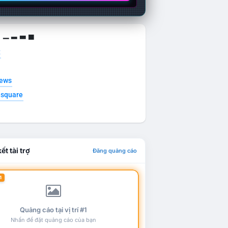
g ▁ ▂ ▃ ▄
t
news
esquare
ết tài trợ
Đăng quảng cáo
1
Quảng cáo tại vị trí #1
Nhấn để đặt quảng cáo của bạn