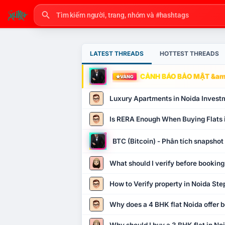
LATEST THREADS
HOTTEST THREADS
CẢNH BÁO BẢO MẬT &amp
VÀNG
Luxury Apartments in Noida Invest
Is RERA Enough When Buying Flats 
BTC (Bitcoin) - Phân tích snapsho
What should I verify before booking
How to Verify property in Noida Ste
Why does a 4 BHK flat Noida offer b