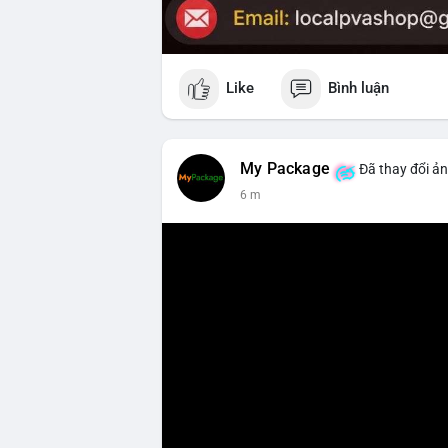
Like
Bình luận
My Package
Đã thay đổi ản
6 m