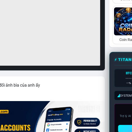
Coin R
⚡ TITA
BTC
----
--%
đổi ảnh bìa của anh ấy
SYSTEM:
Trợ lý A