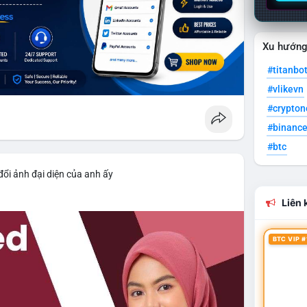
Xu hướn
#titanbo
#vlikevn
#crypto
#binanc
#btc
đổi ảnh đại diện của anh ấy
Liên k
BTC VIP #