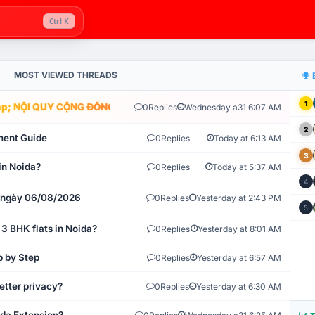
Ctrl K
MOST VIEWED THREADS
1
; NỘI QUY CỘNG ĐỒNG VLIKE.VN: HỆ THỐNG GIÁM SÁT TỰ ĐỘNG V
0
Replies
Wednesday a31 6:07 AM
2
ment Guide
0
Replies
Today at 6:13 AM
3
in Noida?
0
Replies
Today at 5:37 AM
4
t ngày 06/08/2026
0
Replies
Yesterday at 2:43 PM
5
 3 BHK flats in Noida?
0
Replies
Yesterday at 8:01 AM
p by Step
0
Replies
Yesterday at 6:57 AM
etter privacy?
0
Replies
Yesterday at 6:30 AM