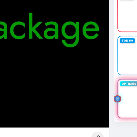
TON #9
OPTIMUS 