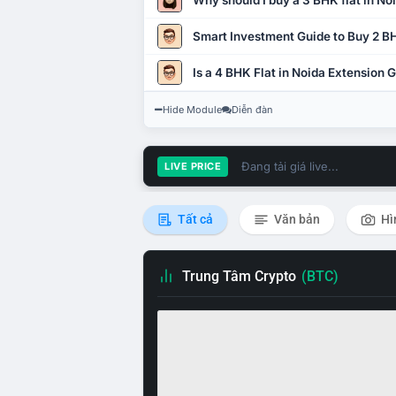
Why should I buy a 3 BHK flat in No
Smart Investment Guide to Buy 2 BH
Is a 4 BHK Flat in Noida Extension
Hide Module
Diễn đàn
Đang tải giá live...
LIVE PRICE
Tất cả
Văn bản
Hì
Trung Tâm Crypto
(BTC)