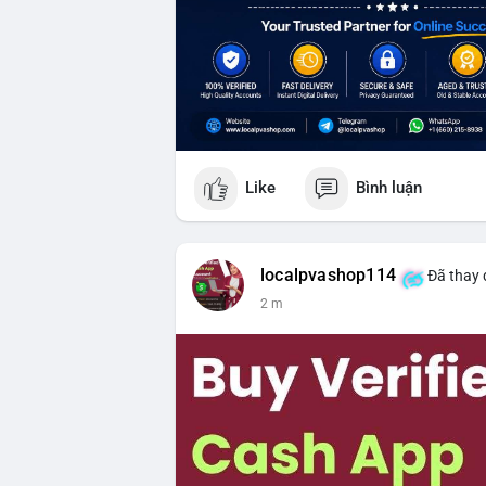
Like
Bình luận
localpvashop114
Đã thay 
2 m