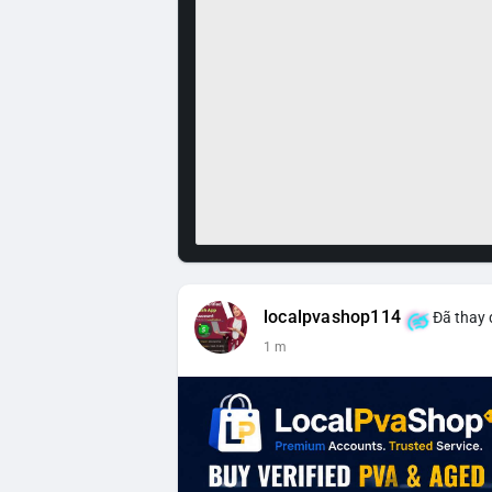
localpvashop114
Đã thay 
2 m