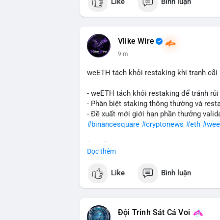
Like
Bình luận
Vlike Wire
9 m
weETH tách khỏi restaking khi tranh cãi
- weETH tách khỏi restaking để tránh rủi
- Phân biệt staking thông thường và resta
- Đề xuất mới giới hạn phần thưởng valid
#binancesquare
#cryptonews
#eth
#wee
$btc $eth
Đọc thêm
#vlikevn
#titanbot
Like
Bình luận
📰 Nguồn: CoinDesk
Đội Trinh Sát Cá Voi