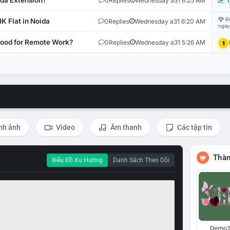
ida Extension?
0
Replies
Wednesday a31 6:25 AM
T
Đi
K Flat in Noida
0
Replies
Wednesday a31 6:20 AM
ngày
 Good for Remote Work?
0
Replies
Wednesday a31 5:26 AM
1
nh ảnh
Video
Âm thanh
Các tập tin
Thàn
Biểu Đồ Xu Hướng
Danh Sách Theo Dõi
Demo1