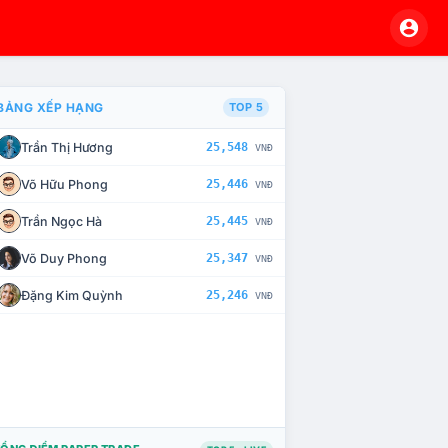
BẢNG XẾP HẠNG
TOP 5
Trần Thị Hương
25,548
VNĐ
À CHẾ TÀI XỬ LÝ VI PHẠM
Võ Hữu Phong
25,446
VNĐ
Trần Ngọc Hà
25,445
VNĐ
Võ Duy Phong
25,347
VNĐ
Đặng Kim Quỳnh
25,246
VNĐ