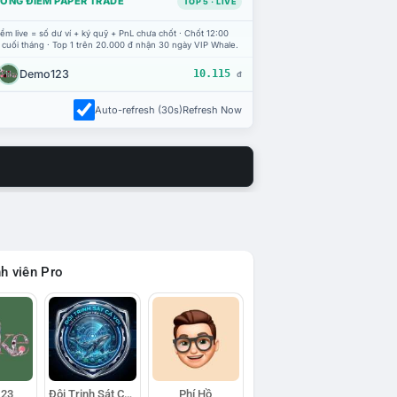
ỔNG ĐIỂM PAPER TRADE
TOP 5 · LIVE
ểm live = số dư ví + ký quỹ + PnL chưa chốt · Chốt 12:00
 cuối tháng · Top 1 trên 20.000 đ nhận 30 ngày VIP Whale.
Demo123
10.115
đ
Auto-refresh (30s)
Refresh Now
h viên Pro
23
Đội Trinh Sát Cá Voi
Phí Hồ