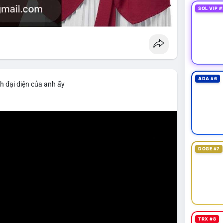
SOL VIP #
ADA #6
h đại diện của anh ấy
DOGE #7
TRX #8