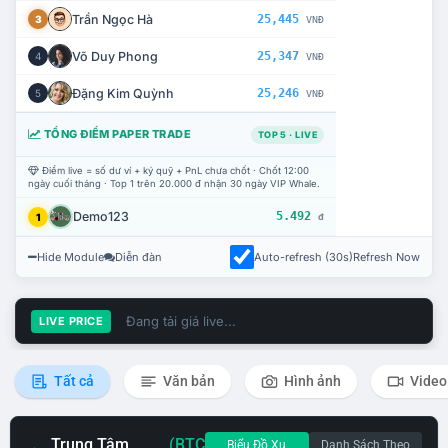
Trần Ngọc Hà
25,445
3
VNĐ
Võ Duy Phong
25,347
4
VNĐ
Đặng Kim Quỳnh
25,246
5
VNĐ
TỔNG ĐIỂM PAPER TRADE
TOP 5 · LIVE
Điểm live = số dư ví + ký quỹ + PnL chưa chốt · Chốt 12:00
ngày cuối tháng · Top 1 trên 20.000 đ nhận 30 ngày VIP Whale.
Demo123
5.492
1
đ
Hide Module
Diễn đàn
Auto-refresh (30s)
Refresh Now
Đang tải giá live...
LIVE PRICE
Tất cả
Văn bản
Hình ảnh
Video
Trung Tâm
(BTC
Biểu Đồ Xu
Danh Sách Theo