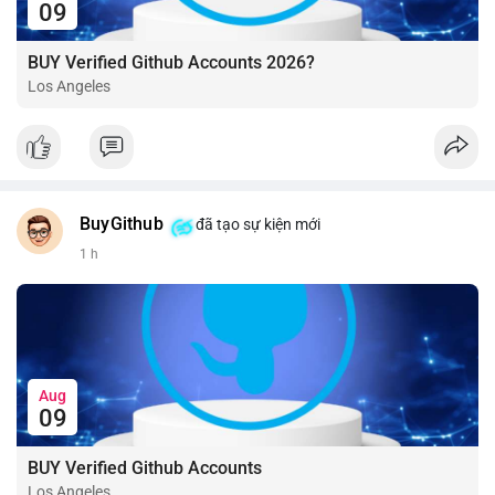
09
BUY Verified Github Accounts 2026?
Los Angeles
BuyGithub
đã tạo sự kiện mới
1 h
Aug
09
BUY Verified Github Accounts
Los Angeles