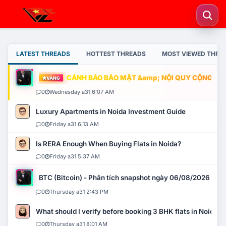
LATEST THREADS
HOTTEST THREADS
MOST VIEWED THRE
CẢNH BÁO BẢO MẬT &amp; NỘI QUY CỘNG ĐỒNG
VÀNG
0
Wednesday a31 6:07 AM
Luxury Apartments in Noida Investment Guide
0
Friday a31 6:13 AM
Is RERA Enough When Buying Flats in Noida?
0
Friday a31 5:37 AM
BTC (Bitcoin) - Phân tích snapshot ngày 06/08/2026
0
Thursday a31 2:43 PM
What should I verify before booking 3 BHK flats in Noida?
0
Thursday a31 8:01 AM