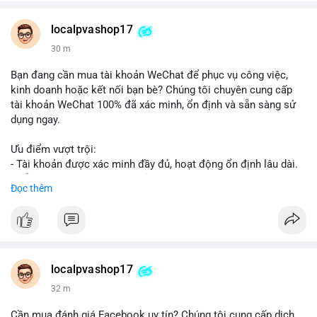
👉 WhatsApp: +1 660 215-8938
👉 Telegram: @localpvashop
localpvashop17
👉 Email: localpvashop@gmail.com
30 m
Đừng bỏ lỡ cơ hội cải thiện danh tiếng trực tuyến của bạn một
Bạn đang cần mua tài khoản WeChat để phục vụ công việc,
cách hiệu quả!
kinh doanh hoặc kết nối bạn bè? Chúng tôi chuyên cung cấp
tài khoản WeChat 100% đã xác minh, ổn định và sẵn sàng sử
dụng ngay.
Ưu điểm vượt trội:
- Tài khoản được xác minh đầy đủ, hoạt động ổn định lâu dài.
- Hỗ trợ khách hàng 24/7, phản hồi nhanh chóng.
Đọc thêm
- Giao dịch an toàn, bảo mật thông tin.
Đặt hàng ngay hôm nay để nhận ưu đãi tốt nhất!
Liên hệ với chúng tôi qua:
localpvashop17
- WhatsApp: +1 (66
215-8938
- Telegram: @localpvashop
32 m
- Email: localpvashop@gmail.com
Cần mua đánh giá Facebook uy tín? Chúng tôi cung cấp dịch