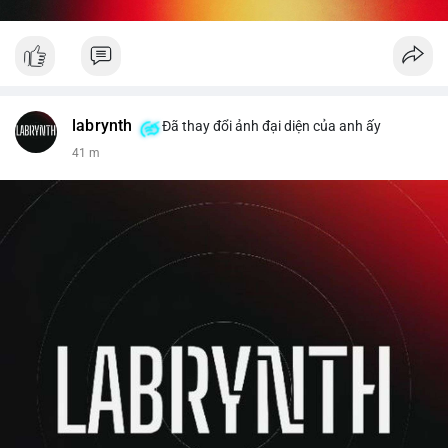
labrynth
Đã thay đổi ảnh đại diện của anh ấy
41 m