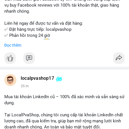
Đừng bỏ lỡ cơ hội sở hữu tài khoản WeChat chất lượng với giá
vụ buy Facebook reviews với 100% tài khoản thật, giao hàng
tốt. Liên hệ ngay!
nhanh chóng.
Liên hệ ngay để được tư vấn và đặt hàng:
✅ Đặt hàng trực tiếp: localpvashop
✅ Phản hồi trong 24 giờ
✅ WhatsApp: +1 (66
215-8938
Đọc thêm
✅ Telegram: @localpvashop
✅ Email: localpvashop@gmail.com
Chất lượng đảm bảo, hỗ trợ tận tình. Hãy liên hệ ngay hôm
nay!
localpvashop17
35 m
Mua tài khoản LinkedIn cũ – 100% đã xác minh và sẵn sàng sử
dụng.
Tại LocalPvaShop, chúng tôi cung cấp tài khoản LinkedIn chất
lượng cao, đã qua kiểm tra, giúp bạn mở rộng mạng lưới kinh
doanh nhanh chóng. An toàn và bảo mật tuyệt đối.