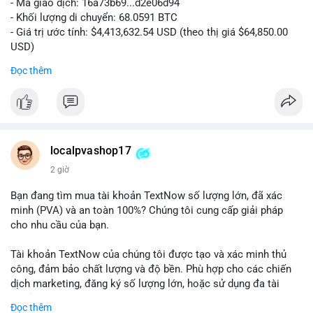
- Mã giao dịch: 16a73b69...d2e06d94
- Khối lượng di chuyển: 68.0591 BTC
- Giá trị ước tính: $4,413,632.54 USD (theo thị giá $64,850.00
USD)
- Thời gian: 07:19:49 2026-08-09 UTC
Đọc thêm
Khối lượng 68.06 BTC tương đương hơn 4.4 triệu USD được
luân chuyển trong một giao dịch duy nhất cho thấy dấu hiệu
của tổ chức lớn hoặc cá voi đang tái cơ cấu danh mục. Với
mức giá dao động quanh vùng $64,850, hành vi này có thể là
bước chuẩn bị cho một lệnh bán lớn trên sàn tập trung, tạo áp
localpvashop17
lực giảm ngắn hạn. Ngược lại, nếu dòng tiền hướng về ví lạnh
2 giờ
hoặc ví không giám sát, đây là tín hiệu tích lũy dài hạn, phản
ánh niềm tin vào xu hướng tăng. Việc theo dõi điểm đến tiếp
Bạn đang tìm mua tài khoản TextNow số lượng lớn, đã xác
theo của số BTC này là then chốt để xác định tâm lý thị
minh (PVA) và an toàn 100%? Chúng tôi cung cấp giải pháp
trường.
cho nhu cầu của bạn.
Nhà đầu tư nhỏ lẻ nên thận trọng, tránh hành động theo cảm
Tài khoản TextNow của chúng tôi được tạo và xác minh thủ
xúc. Quan sát dòng tiền trong 24-48 giờ tới để xác nhận xu
công, đảm bảo chất lượng và độ bền. Phù hợp cho các chiến
hướng trước khi đưa ra quyết định vào lệnh.
dịch marketing, đăng ký số lượng lớn, hoặc sử dụng đa tài
khoản.
Đọc thêm
#68dot0591btc
#4dot4trieuusd
#vilanh
#tichluydaihan