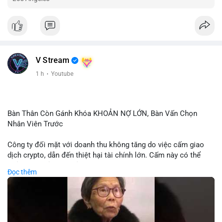
V Stream
1 h
·
Youtube
Bàn Thân Còn Gánh Khóa KHOẢN NỢ LỚN, Bàn Vấn Chọn
Nhân Viên Trước
Công ty đối mặt với doanh thu không tăng do việc cấm giao
dịch crypto, dẫn đến thiệt hại tài chính lớn. Cấm này có thể
phản ánh phản ứng của chính quyền hoặc thị trường đối với
Đọc thêm
biến động giá digital asset. Bàn vấn chuyển hướng tập trung
vào nhân lực, cho thấy chiến lược giảm chi phí hoặc điều chỉnh
mô hình kinh doanh. Điều này có thể ảnh hưởng đến thị trường
crypto và các doanh nghiệp liên quan trong tương lai.