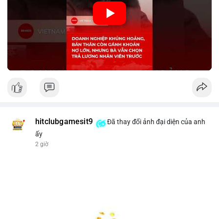
🎥 Xem video trực tiếp tại:
Nguồn: KIEN THUC KINH TE
hitclubgamesit9
Đã thay đổi ảnh đại diện của anh
ấy
2 giờ