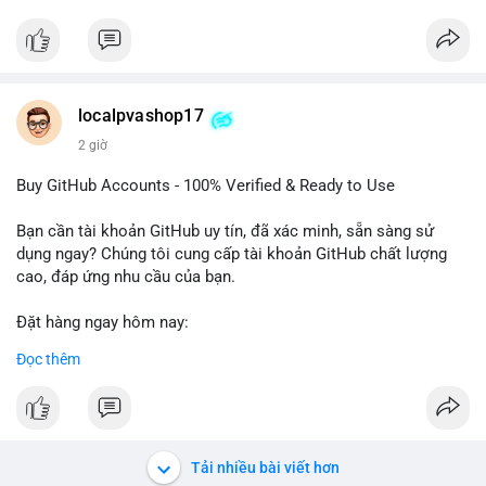
#btcmempool
Đặt hàng ngay hôm nay để nhận ưu đãi tốt nhất! Liên hệ với
chúng tôi qua:
- WhatsApp: +1 660 215-8938
- Telegram: @localpvashop
- Email: localpvashop@gmail.com
localpvashop17
2 giờ
Phản hồi nhanh trong vòng 24 giờ. Mua ngay để trải nghiệm
dịch vụ chuyên nghiệp!
Buy GitHub Accounts - 100% Verified & Ready to Use
#buytextnowaccounts
#pva
#textnow
Bạn cần tài khoản GitHub uy tín, đã xác minh, sẵn sàng sử
dụng ngay? Chúng tôi cung cấp tài khoản GitHub chất lượng
cao, đáp ứng nhu cầu của bạn.
Đặt hàng ngay hôm nay:
✅ Order Now: localpvashop
Đọc thêm
✅ Phản hồi trong 24 giờ
✅ WhatsApp: +1 (66
215-8938
✅ Telegram: @localpvashop
✅ Email: localpvashop@gmail.com
Tải nhiều bài viết hơn
Liên hệ ngay để được tư vấn và hỗ trợ nhanh nhất!