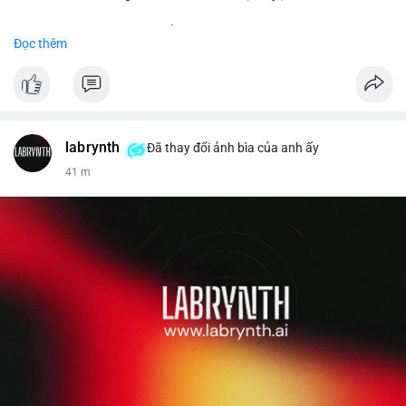
Đặt hàng ngay hôm nay để nhận ưu đãi tốt nhất!
Đọc thêm
✅ Đặt hàng: localpvashop
✅ Phản hồi trong 24 giờ
✅ WhatsApp: +1 (66
215-8938
✅ Telegram: @localpvashop
labrynth
✅ Email: localpvashop@gmail.com
Đã thay đổi ảnh bìa của anh ấy
41 m
Liên hệ ngay để được tư vấn chi tiết và hỗ trợ tận tình.