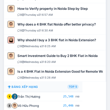
How to Verify property in Noida Step by Step
0
Thursday a31 6:57 AM
Why does a 4 BHK flat Noida offer better privacy?
0
Thursday a31 6:30 AM
Why should I buy a 3 BHK flat in Noida Extension?
0
Wednesday a31 6:25 AM
Smart Investment Guide to Buy 2 BHK Flat in Noida
0
Wednesday a31 6:20 AM
Is a 4 BHK Flat in Noida Extension Good for Remote Work?
0
Wednesday a31 5:26 AM
BẢNG XẾP HẠNG
TOP 5
Trần Thị Hương
25,548
1
VNĐ
Võ Hữu Phong
25,446
2
VNĐ