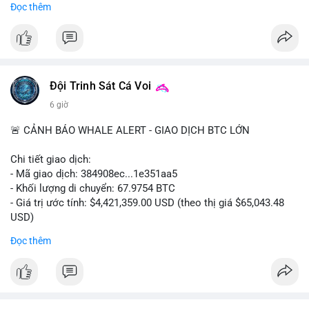
Đọc thêm
#556btc
#36trusd
#cavoichuyentien
#aplucban
#tichluydaihan
$btc
#btc
#vlikevn
#titanbot
📰 Nguồn: Cointelegraph
Đội Trinh Sát Cá Voi
6 giờ
🚨 CẢNH BÁO WHALE ALERT - GIAO DỊCH BTC LỚN
Chi tiết giao dịch:
- Mã giao dịch: 384908ec...1e351aa5
- Khối lượng di chuyển: 67.9754 BTC
- Giá trị ước tính: $4,421,359.00 USD (theo thị giá $65,043.48
USD)
- Thời gian: 21:19:29 2026-08-08 UTC
Đọc thêm
Nhận định phân tích:
Khối lượng 67.97 BTC trị giá hơn 4.4 triệu USD được di chuyển
trong một giao dịch duy nhất trên mempool. Quy mô này nằm
ở mức trung bình của cá voi, không quá lớn để gây sốc nhưng