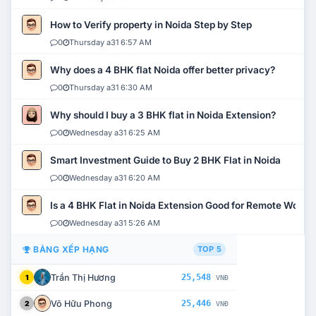
How to Verify property in Noida Step by Step
0
Thursday a31 6:57 AM
Why does a 4 BHK flat Noida offer better privacy?
0
Thursday a31 6:30 AM
Why should I buy a 3 BHK flat in Noida Extension?
0
Wednesday a31 6:25 AM
Smart Investment Guide to Buy 2 BHK Flat in Noida
0
Wednesday a31 6:20 AM
Is a 4 BHK Flat in Noida Extension Good for Remote Work?
0
Wednesday a31 5:26 AM
BẢNG XẾP HẠNG
TOP 5
Trần Thị Hương
25,548
1
VNĐ
Võ Hữu Phong
25,446
2
VNĐ