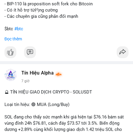
tán rủi ro. Với mức giá 65K, khối lượng này không quá lớn để
- BIP-110 là proposition soft fork cho Bitcoin
gây sốc thanh khoản tức thời, nhưng vẫn đủ sức tạo biến động
- Có ít hỗ trợ từ礿ng cường
tâm lý ngắn hạn nếu hướng đến sàn tập trung.
- Các chuyên gia cũng phản đối mạnh
Lời khuyên cho nhà đầu tư nhỏ lẻ:
$btc
#btc
Theo dõi các giao dịch tiếp theo từ cùng địa chỉ ví để xác nhận
Đọc thêm
hướng đi của dòng tiền. Tránh hành động theo cảm xúc, ưu
#vlikevn
#titanbot
tiên quản trị rủi ro và không mở vị thế lớn trước khi có tín hiệu
rõ ràng về đích đến của số BTC này.
📰 Nguồn: CoinDesk
#94dot58btc
#vilanh
#chuyentiencavoi
#btcmempool
#dongtienlon
Tín Hiệu Alpha
7 giờ
🔮 TÍN HIỆU GIAO DỊCH CRYPTO - SOLUSDT
Loại tín hiệu: 🟢 MUA (Long/Buy)
SOL đang cho thấy sức mạnh khi giá hiện tại $76.16 bám sát
vùng đỉnh 24h $76.81, cách đáy $73.57 tới 3.5%. Biến động
dương +2.89% cùng khối lượng giao dịch 1.42 triệu SOL cho