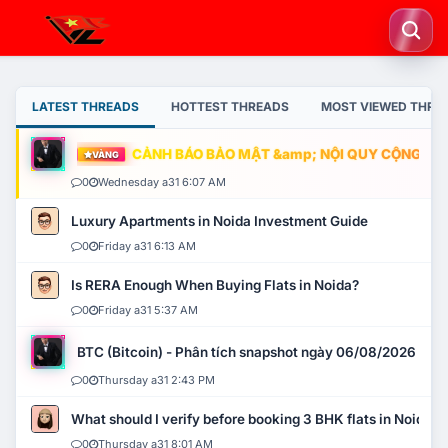
LATEST THREADS
HOTTEST THREADS
MOST VIEWED THRE
CẢNH BÁO BẢO MẬT &amp; NỘI QUY CỘNG ĐỒNG
VÀNG
0
Wednesday a31 6:07 AM
Luxury Apartments in Noida Investment Guide
0
Friday a31 6:13 AM
Is RERA Enough When Buying Flats in Noida?
0
Friday a31 5:37 AM
BTC (Bitcoin) - Phân tích snapshot ngày 06/08/2026
0
Thursday a31 2:43 PM
What should I verify before booking 3 BHK flats in Noida?
0
Thursday a31 8:01 AM