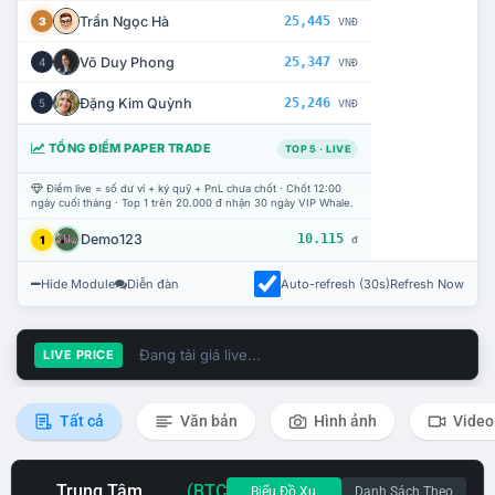
Trần Ngọc Hà
25,445
3
VNĐ
Võ Duy Phong
25,347
4
VNĐ
Đặng Kim Quỳnh
25,246
5
VNĐ
TỔNG ĐIỂM PAPER TRADE
TOP 5 · LIVE
Điểm live = số dư ví + ký quỹ + PnL chưa chốt · Chốt 12:00
ngày cuối tháng · Top 1 trên 20.000 đ nhận 30 ngày VIP Whale.
Demo123
10.115
1
đ
Hide Module
Diễn đàn
Auto-refresh (30s)
Refresh Now
Đang tải giá live...
LIVE PRICE
Tất cả
Văn bản
Hình ảnh
Video
Trung Tâm
(BTC
Biểu Đồ Xu
Danh Sách Theo