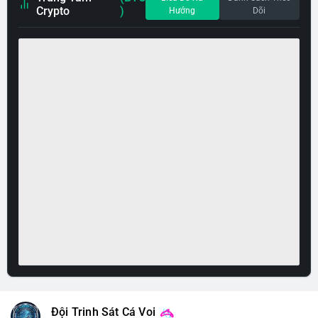
Crypto
)
Hướng
Dõi
Đội Trinh Sát Cá Voi