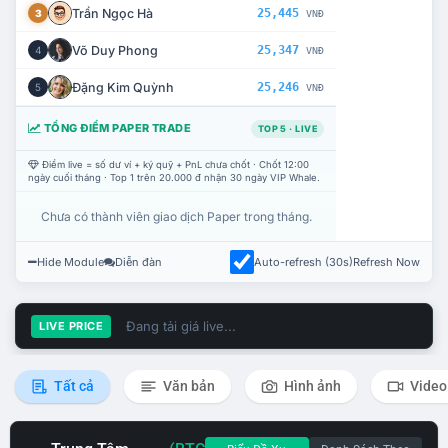
Trần Ngọc Hà
25,445
3
VNĐ
Võ Duy Phong
25,347
4
VNĐ
Đặng Kim Quỳnh
25,246
5
VNĐ
TỔNG ĐIỂM PAPER TRADE
TOP 5 · LIVE
Điểm live = số dư ví + ký quỹ + PnL chưa chốt · Chốt 12:00
ngày cuối tháng · Top 1 trên 20.000 đ nhận 30 ngày VIP Whale.
Chưa có thành viên giao dịch Paper trong tháng.
Hide Module
Diễn đàn
Auto-refresh (30s)
Refresh Now
Đang tải giá live...
LIVE PRICE
Tất cả
Văn bản
Hình ảnh
Video