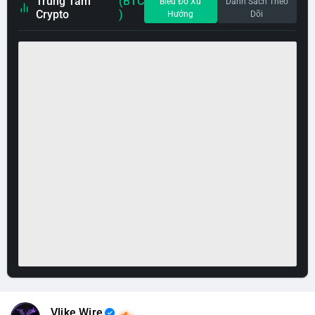
Trung Tâm
(BTC
Biểu Đồ Xu
Danh Sách Theo
Crypto
)
Hướng
Dõi
Vlike Wire