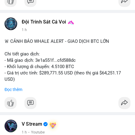
bất thường.
#binancesquare
#cryptonews
#tokenization
#web3
#nft
Đội Trinh Sát Cá Voi
$btc $eth
1 h
#vlikevn
#titanbot
🚨 CẢNH BÁO WHALE ALERT - GIAO DỊCH BTC LỚN
📰 Nguồn: Cointelegraph
Chi tiết giao dịch:
- Mã giao dịch: 3e1a551f...cfd588dc
- Khối lượng di chuyển: 4.5100 BTC
- Giá trị ước tính: $289,771.55 USD (theo thị giá $64,251.17
USD)
- Thời gian: 13:19:39 2026-08-06 UTC
Đọc thêm
Nhận định phân tích:
Giao dịch 4.51 BTC trị giá gần 290 nghìn USD được phát hiện
trong mempool chưa xác nhận. Với mức giá 64,251 USD, khối
lượng này cho thấy dấu hiệu của một cá nhân hoặc tổ chức
đang tái cơ cấu danh mục, không phải áp lực bán khẩn cấp.
V Stream
Nếu dòng tiền hướng về ví lạnh hoặc ví tích lũy, khả năng cao
1 h
·
Youtube