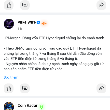
Vlike Wire
1 h
JPMorgan: Dòng vốn ETF Hyperliquid chững lại do cạnh tranh
- Theo JPMorgan, dòng vốn vào các quỹ ETF Hyperliquid đã
chững lại trong tháng 7 và tháng 8 sau khi dẫn đầu dòng vốn
vào ETF tiền điện tử trong tháng 5 và tháng 6.
- Nguyên nhân chính là do sự cạnh tranh ngày càng gay gắt từ
các sản phẩm ETF tiền điện tử khác.
- Điều này cho thấy sự quan tâm của nhà đầu tư đối với
Đọc thêm
Hyperliquid có thể đã giảm bớt, ảnh hưởng đến dòng vốn và
thanh khoản của đồng tiền này.
- Nhà đầu tư cần theo dõi sát sao diễn biến thị trường và các
yếu tố cạnh tranh để đưa ra quyết định đầu tư hợp lý.
#binancesquare
#cryptonews
#hyperliquid
#etf
#jpmorgan
Coin Radar