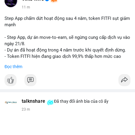
11 m
Step App chấm dứt hoạt động sau 4 năm, token FITFI sụt giảm
mạnh
- Step App, dự án move‑to‑earn, sẽ ngừng cung cấp dịch vụ vào
ngày 21/8.
- Dự án đã hoạt động trong 4 năm trước khi quyết định dừng.
- Token FITFI hiện đang giao dịch 99,9% thấp hơn mức cao
nhất từng đạt được.
Đọc thêm
#binancesquare
#cryptonews
#fitfi
#movetoearn
#stepapp
$fitfi
#vlikevn
#titanbot
talknshare
Đã thay đổi ảnh bìa của cô ấy
23 m
📰 Nguồn: Cointelegraph