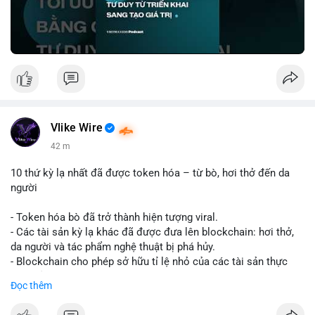
Nguồn: VIETSUCCESS
Vlike Wire
42 m
10 thứ kỳ lạ nhất đã được token hóa – từ bò, hơi thở đến da
người
- Token hóa bò đã trở thành hiện tượng viral.
- Các tài sản kỳ lạ khác đã được đưa lên blockchain: hơi thở,
da người và tác phẩm nghệ thuật bị phá hủy.
- Blockchain cho phép sở hữu tỉ lệ nhỏ của các tài sản thực
vật, mở ra thị trường mới.
Đọc thêm
- Câu hỏi về pháp lý, đạo đức và bảo mật đang được đặt ra.
- Nhiều nền tảng NFT đang thử nghiệm token hóa các tài sản