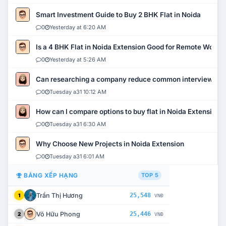
Smart Investment Guide to Buy 2 BHK Flat in Noida
0
Yesterday at 6:20 AM
Is a 4 BHK Flat in Noida Extension Good for Remote Work?
0
Yesterday at 5:26 AM
Can researching a company reduce common interview mi
0
Tuesday a31 10:12 AM
How can I compare options to buy flat in Noida Extension?
0
Tuesday a31 6:30 AM
Why Choose New Projects in Noida Extension
0
Tuesday a31 6:01 AM
BẢNG XẾP HẠNG
TOP 5
Trần Thị Hương
25,548
1
VNĐ
Võ Hữu Phong
25,446
2
VNĐ