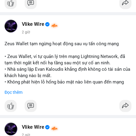
Vlike Wire
2 giờ
Zeus Wallet tạm ngừng hoạt động sau vụ tấn công mạng
• Zeus Wallet, ví tự quản lý trên mạng Lightning Network, đã
tạm thời ngắt kết nối hạ tầng sau một sự cố an ninh.
• Nhà sáng lập Evan Kaloudis khẳng định không có tài sản của
khách hàng nào bị mất.
• Không phát hiện lỗ hổng bảo mật nào liên quan đến mạng
Lightning trong vụ việc này.
Đọc thêm
#zeuswallet
#bitcoin
#lightningnetwork
#cryptosecurity
#binancesquare
$btc
#btc
Vlike Wire
#vlikevn
#titanbot
2 giờ