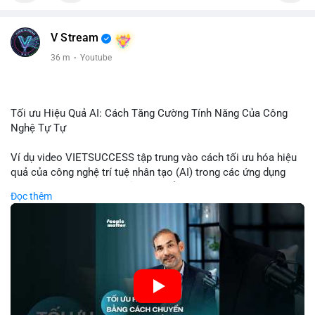
V Stream
36 m
·
Youtube
Tối ưu Hiệu Quả AI: Cách Tăng Cường Tính Năng Của Công
Nghệ Tự Tự
Ví dụ video VIETSUCCESS tập trung vào cách tối ưu hóa hiệu
quả của công nghệ trí tuệ nhân tạo (AI) trong các ứng dụng
chuyên nghiệp. AI được sử dụng để phân tích dữ liệu lớn, dự
Đọc thêm
đoán xu hướng thị trường, và tự động hóa quy trình trong lĩnh
vực tài chính và crypto. Bài đăng nhấn mạnh vai trò của AI
trong việc giảm thiểu sai lầm, tăng tốc độ xử lý, và hỗ trợ quyết
định dựa trên dữ liệu. Điều này đặc biệt quan trọng trong thời
kỳ phát triển nhanh chóng của ngành crypto, nơi tính chính xác
và tốc độ là yếu tố quyết định.
🎥 Xem video trực tiếp tại: