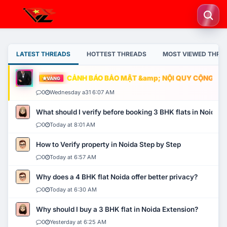
LATEST THREADS
HOTTEST THREADS
MOST VIEWED THRE
CẢNH BÁO BẢO MẬT &amp; NỘI QUY CỘNG ĐỒNG
VÀNG
0
Wednesday a31 6:07 AM
What should I verify before booking 3 BHK flats in Noida?
0
Today at 8:01 AM
How to Verify property in Noida Step by Step
0
Today at 6:57 AM
Why does a 4 BHK flat Noida offer better privacy?
0
Today at 6:30 AM
Why should I buy a 3 BHK flat in Noida Extension?
0
Yesterday at 6:25 AM