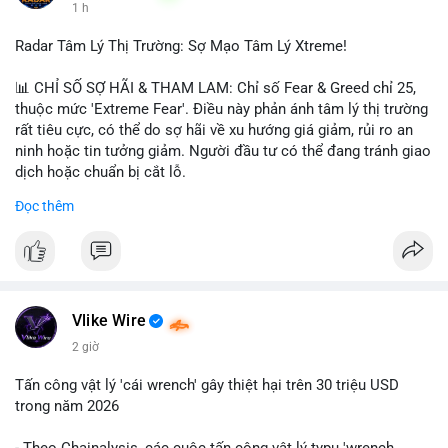
1 h
$hype
Radar Tâm Lý Thị Trường: Sợ Mạo Tâm Lý Xtreme!
#vlikevn
#titanbot
📊 CHỈ SỐ SỢ HÃI & THAM LAM: Chỉ số Fear & Greed chỉ 25,
📰 Nguồn: CoinDesk
thuộc mức 'Extreme Fear'. Điều này phản ánh tâm lý thị trường
rất tiêu cực, có thể do sợ hãi về xu hướng giá giảm, rủi ro an
ninh hoặc tin tưởng giảm. Người đầu tư có thể đang tránh giao
dịch hoặc chuẩn bị cắt lỗ.
Đọc thêm
📈 XU HƯỚNG TÌM KIẾM & THẢO LUẬN: Coin trending trên
CoinGecko bao gồm các token meme như Cash Cat
(CASHCAT), Pudgy Penguins (PENGU) và OVERTAKE (TAKE).
Các chủ đề như 'Sắt lở đất' hoặc 'Chết' trên Google Trends
Việt Nam không liên quan trực tiếp đến crypto, cho thấy sự tập
trung của người dùng vào các chủ đề địa phương. Trên
Vlike Wire
LunarCrush, các chủ đề như Solana, Taylor Swift và UFC 310
2 giờ
hấp dẫn sự chú ý đa lĩnh vực.
Tấn công vật lý 'cái wrench' gây thiệt hại trên 30 triệu USD
💬 DÒNG CHẢY TIN TỨC & TRUYỀN THÔNG: Tài chính Việt
trong năm 2026
Nam đang tập trung vào các đề tài như 'Trục lợi' hoặc 'Miền
Bắc', trong khi tin tức quốc tế nhấn mạnh việc Putin ký luật
- Theo Chainalysis, các cuộc tấn công vật lý typu 'wrench