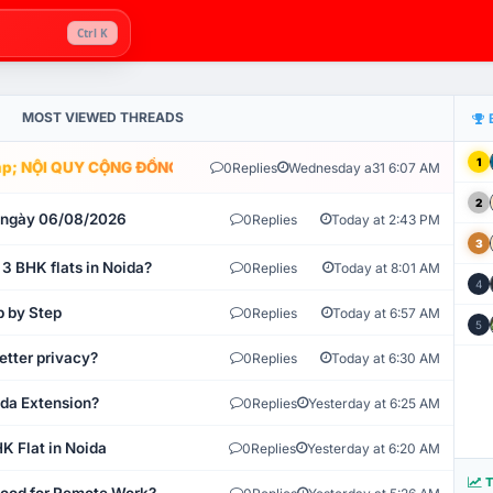
Ctrl K
MOST VIEWED THREADS
1
; NỘI QUY CỘNG ĐỒNG VLIKE.VN: HỆ THỐNG GIÁM SÁT TỰ ĐỘNG V
0
Replies
Wednesday a31 6:07 AM
2
t ngày 06/08/2026
0
Replies
Today at 2:43 PM
3
 3 BHK flats in Noida?
0
Replies
Today at 8:01 AM
4
p by Step
0
Replies
Today at 6:57 AM
5
etter privacy?
0
Replies
Today at 6:30 AM
ida Extension?
0
Replies
Yesterday at 6:25 AM
K Flat in Noida
0
Replies
Yesterday at 6:20 AM
T