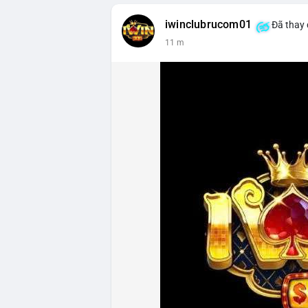
iwinclubrucom01
Đã thay 
11 m