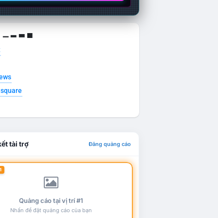
g ▁ ▂ ▃ ▄
t
news
esquare
ết tài trợ
Đăng quảng cáo
1
Quảng cáo tại vị trí #1
Nhấn để đặt quảng cáo của bạn