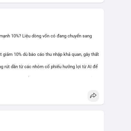
m mạnh 10%? Liệu dòng vốn có đang chuyển sang
ụt giảm 10% dù báo cáo thu nhập khả quan, gây thất
ng rút dần từ các nhóm cổ phiếu hưởng lợi từ AI để
hấy sự luân chuyển dòng tiền giữa các nhóm tài sản
alysis
#ai
#investing