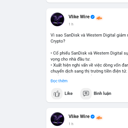
#vlikevn
#titanbot
📰 Nguồn: CoinDesk
Vlike Wire
1 h
Vì sao SanDisk và Western Digital giả
Crypto?
• Cổ phiếu SanDisk và Western Digital s
vọng cho nhà đầu tư.
• Xuất hiện nghi vấn về việc dòng vốn đa
chuyển dịch sang thị trường tiền điện tử.
• Diễn biến này có thể là tín hiệu cho t
Đọc thêm
công nghệ và crypto.
Like
Bình luận
#binancesquare
#cryptonews
#marketan
$btc $eth
Vlike Wire
#vlikevn
#titanbot
1 h