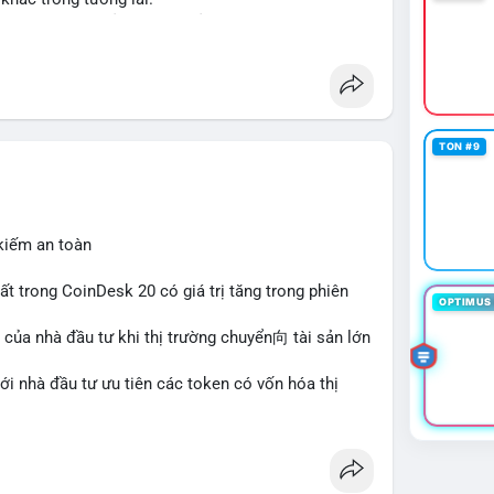
ập và thanh khoản cho tài sản truyền thống qua
her
#tokenization
#realestate
#saudiarabia
TON #9
 kiếm an toàn
hất trong CoinDesk 20 có giá trị tăng trong phiên
OPTIMUS 
 của nhà đầu tư khi thị trường chuyển向 tài sản lớn
với nhà đầu tư ưu tiên các token có vốn hóa thị