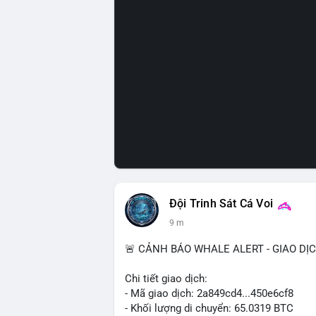
Đội Trinh Sát Cá Voi
9 m
🚨 CẢNH BÁO WHALE ALERT - GIAO DỊ
Chi tiết giao dịch:
- Mã giao dịch: 2a849cd4...450e6cf8
- Khối lượng di chuyển: 65.0319 BTC