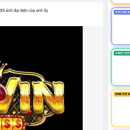
đổi ảnh đại diện của anh ấy
ETH VIP #
USDT VIP
BNB VIP 