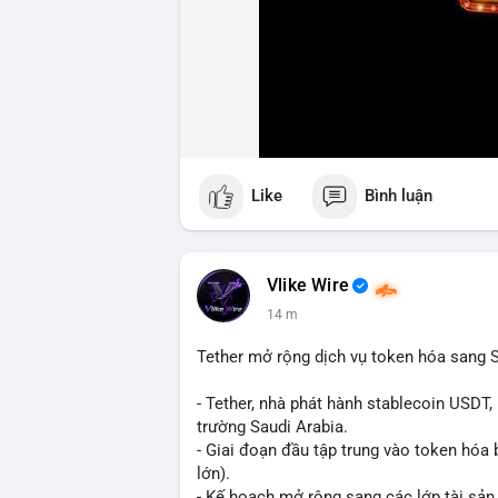
Like
Bình luận
Vlike Wire
14 m
Tether mở rộng dịch vụ token hóa sang S
- Tether, nhà phát hành stablecoin USDT,
trường Saudi Arabia.
- Giai đoạn đầu tập trung vào token hóa 
lớn).
- Kế hoạch mở rộng sang các lớp tài sản 