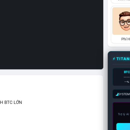
Phí 
⚡ TITA
BTC
----
--%
SYSTEM:
CH BTC LỚN
Trợ lý A