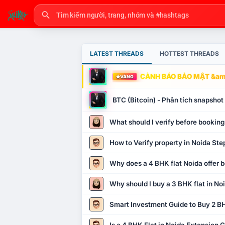
LATEST THREADS
HOTTEST THREADS
CẢNH BÁO BẢO MẬT &amp
VÀNG
BTC (Bitcoin) - Phân tích snapsho
What should I verify before booking
How to Verify property in Noida Ste
Why does a 4 BHK flat Noida offer b
Why should I buy a 3 BHK flat in No
Smart Investment Guide to Buy 2 BH