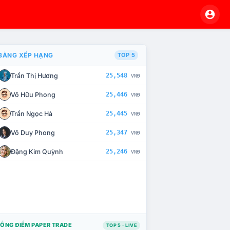
BẢNG XẾP HẠNG
TOP 5
Trần Thị Hương
25,548
VNĐ
À CHẾ TÀI XỬ LÝ VI PHẠM
Võ Hữu Phong
25,446
VNĐ
Trần Ngọc Hà
25,445
VNĐ
Võ Duy Phong
25,347
VNĐ
Đặng Kim Quỳnh
25,246
VNĐ
ỔNG ĐIỂM PAPER TRADE
TOP 5 · LIVE