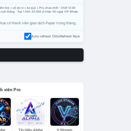
ểm live = số dư ví + ký quỹ + PnL chưa chốt · Chốt 12:00
 cuối tháng · Top 1 trên 20.000 đ nhận 30 ngày VIP Whale.
hưa có thành viên giao dịch Paper trong tháng.
Auto-refresh (30s)
Refresh Now
h viên Pro
adar
Tín Hiệu Alpha
V Stream