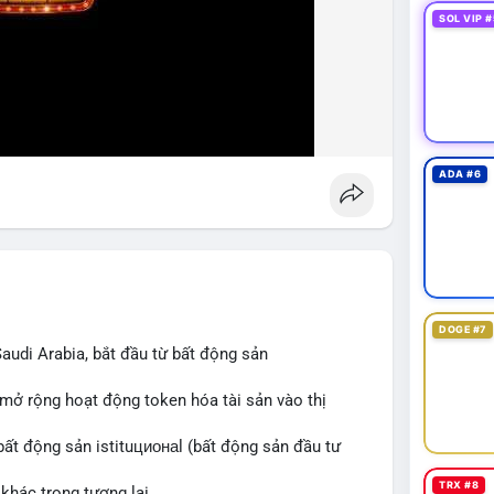
SOL VIP #
ADA #6
DOGE #7
audi Arabia, bắt đầu từ bất động sản
 mở rộng hoạt động token hóa tài sản vào thị
bất động sản istituционаl (bất động sản đầu tư
TRX #8
khác trong tương lai.