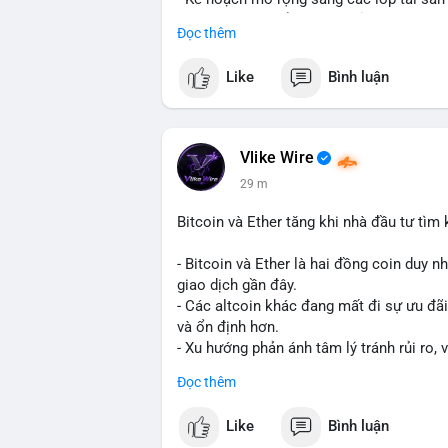
- Bước đi này nhằm tăng khả năng truy c
Đọc thêm
blockchain.
Like
Bình luận
#binancesquare
#cryptonews
#usdt
#tet
#blockchain
$usdt
Vlike Wire
29 m
#vlikevn
#titanbot
Bitcoin và Ether tăng khi nhà đầu tư tìm
📰 Nguồn: CoinDesk
- Bitcoin và Ether là hai đồng coin duy n
giao dịch gần đây.
- Các altcoin khác đang mất đi sự ưu đãi
và ổn định hơn.
- Xu hướng phản ánh tâm lý tránh rủi ro, 
trường lớn nhất.
Đọc thêm
$btc
#btc
$eth
#eth
Like
Bình luận