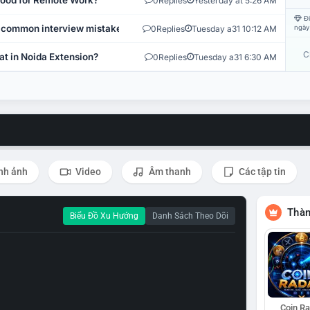
 Good for Remote Work?
0
Replies
Yesterday at 5:26 AM
Đi
 common interview mistakes?
0
Replies
Tuesday a31 10:12 AM
ngày
C
at in Noida Extension?
0
Replies
Tuesday a31 6:30 AM
nh ảnh
Video
Âm thanh
Các tập tin
Thàn
Biểu Đồ Xu Hướng
Danh Sách Theo Dõi
Coin R