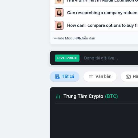
Is a 4 BHK Flat in Noida Extension
Can researching a company reduce
How can I compare options to buy fl
Hide Module
Diễn đàn
Đang tải giá live...
LIVE PRICE
Tất cả
Văn bản
Hì
Trung Tâm Crypto
(BTC)