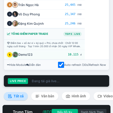
Trần Ngọc Hà
25,445
3
VNĐ
Võ Duy Phong
25,347
4
VNĐ
Đặng Kim Quỳnh
25,246
5
VNĐ
TỔNG ĐIỂM PAPER TRADE
TOP 5 · LIVE
Điểm live = số dư ví + ký quỹ + PnL chưa chốt · Chốt 12:00
ngày cuối tháng · Top 1 trên 20.000 đ nhận 30 ngày VIP Whale.
Demo123
10.115
1
đ
Hide Module
Diễn đàn
Auto-refresh (30s)
Refresh Now
Đang tải giá live...
LIVE PRICE
Tất cả
Văn bản
Hình ảnh
Video
Trung Tâm
(BTC
Biểu Đồ Xu
Danh Sách Theo