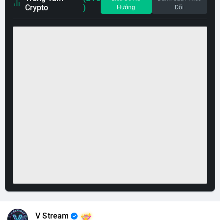
Crypto
)
Hướng
Dõi
V Stream