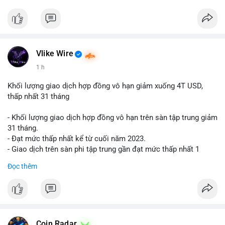
$btc $eth
#vlikevn
#titanbot
📰 Nguồn: Cointelegraph
Vlike Wire
1 h
Khối lượng giao dịch hợp đồng vô hạn giảm xuống 4T USD,
thấp nhất 31 tháng
- Khối lượng giao dịch hợp đồng vô hạn trên sàn tập trung giảm
31 tháng.
- Đạt mức thấp nhất kể từ cuối năm 2023.
- Giao dịch trên sàn phi tập trung gần đạt mức thấp nhất 1
năm.
Đọc thêm
#binancesquare
#cryptonews
#cex
#futures
$btc $eth
#vlikevn
#titanbot
Coin Radar