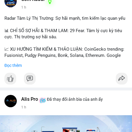
1 h
📰 Nguồn: Cointelegraph
Radar Tâm Lý Thị Trường: Sợ hãi mạnh, tìm kiếm lạc quan yếu
📊 CHỈ SỐ SỢ HÃI & THAM LAM: 29 Fear. Tâm lý cực kỳ tiêu
cực. Thị trường sợ hãi sâu.
📈 XU HƯỚNG TÌM KIẾM & THẢO LUẬN: CoinGecko trending:
Fusionist, Pudgy Penguins, Bonk, Solana, Ethereum. Google
Trends Việt Nam: vietnam vs cambodia, cà phê, thành lộc, hồ
Đọc thêm
tiêu, vũ khí hạt nhân, đội tuyển Brasil, cúp U20 Châu Á.
LunarCrush trending: Ethereum, Solana, Taylor Swift, Tesla,
UFC 310, Premier League, Champions League, NCAA Football,
Dogecoin, LeBron James, Andreessen Horowitz, NFL,
Polkadot, Real Madrid, Beyoncé, Microsoft, UFC 311, Chainlink,
MrBeast, Google. Binance Square: nhiều post về lệnh long, lợi
Alis Pro
Đã thay đổi ảnh bìa của anh ấy
nhuận, $HFT/$SKYAI, $RIVER, $WLD, $ALLO, Top trader 30
1 h
ngày, POV Binancian, bình nước Binance, sân khấu, chia sẻ trải
nghiệm.
💬 DÒNG CHẢY TIN TỨC & TRUYỀN THÔNG: Telegram