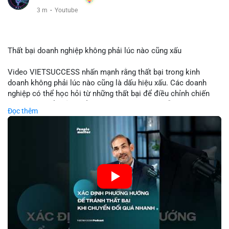
3 m
·
Youtube
Thất bại doanh nghiệp không phải lúc nào cũng xấu
Video VIETSUCCESS nhấn mạnh rằng thất bại trong kinh
doanh không phải lúc nào cũng là dấu hiệu xấu. Các doanh
nghiệp có thể học hỏi từ những thất bại để điều chỉnh chiến
lược, phát triển sản phẩm mới, hoặc phát hiện lỗi trong quy
Đọc thêm
trình. Trong lĩnh vực tài chính và crypto, hiểu rõ nguyên nhân
thất bại giúp quản lý rủi ro hiệu quả và tránh lặp lại sai lầm.
Điều này đặc biệt quan trọng khi áp dụng vào các mô hình kinh
doanh mới hoặc đầu tư vào dự án blockchain.
🎥 Xem video trực tiếp tại:
Nguồn: VIETSUCCESS