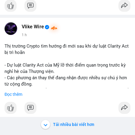
Vlike Wire
1 h
Thị trường Crypto tìm hướng đi mới sau khi dự luật Clarity Act
bị trì hoãn
- Dự luật Clarity Act của Mỹ lỡ thời điểm quan trọng trước kỳ
nghỉ hè của Thượng viện.
- Các phương án thay thế đang nhận được nhiều sự chú ý hơn
từ cộng đồng.
- Thị trường crypto vẫn tiếp tục vận động bất chấp sự chậm trễ
Đọc thêm
về pháp lý.
#binancesquare
#cryptonews
#regulation
#uspolitics
$btc $eth
Tải nhiều bài viết hơn
#vlikevn
#titanbot