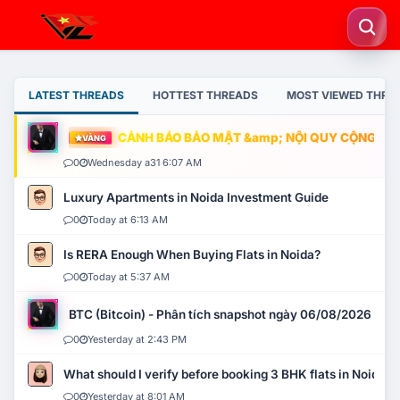
LATEST THREADS
HOTTEST THREADS
MOST VIEWED THRE
CẢNH BÁO BẢO MẬT &amp; NỘI QUY CỘNG ĐỒNG
VÀNG
0
Wednesday a31 6:07 AM
Luxury Apartments in Noida Investment Guide
0
Today at 6:13 AM
Is RERA Enough When Buying Flats in Noida?
0
Today at 5:37 AM
BTC (Bitcoin) - Phân tích snapshot ngày 06/08/2026
0
Yesterday at 2:43 PM
What should I verify before booking 3 BHK flats in Noida?
0
Yesterday at 8:01 AM