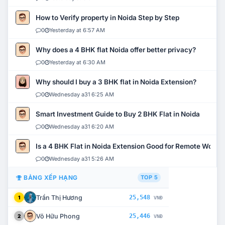
How to Verify property in Noida Step by Step
0
Yesterday at 6:57 AM
Why does a 4 BHK flat Noida offer better privacy?
0
Yesterday at 6:30 AM
Why should I buy a 3 BHK flat in Noida Extension?
0
Wednesday a31 6:25 AM
Smart Investment Guide to Buy 2 BHK Flat in Noida
0
Wednesday a31 6:20 AM
Is a 4 BHK Flat in Noida Extension Good for Remote Work?
0
Wednesday a31 5:26 AM
BẢNG XẾP HẠNG
TOP 5
Trần Thị Hương
25,548
1
VNĐ
Võ Hữu Phong
25,446
2
VNĐ