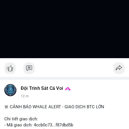
Đội Trinh Sát Cá Voi
12 m
🚨 CẢNH BÁO WHALE ALERT - GIAO DỊCH BTC LỚN
Chi tiết giao dịch:
- Mã giao dịch: 4ccb0c73...f87dbd5b