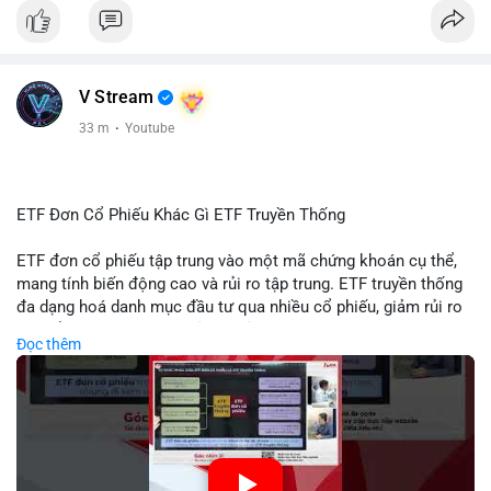
#giabtc65269
#vlikevn
#titanbot
📰 Nguồn: Cointelegraph
V Stream
33 m
·
Youtube
ETF Đơn Cổ Phiếu Khác Gì ETF Truyền Thống
ETF đơn cổ phiếu tập trung vào một mã chứng khoán cụ thể,
mang tính biến động cao và rủi ro tập trung. ETF truyền thống
đa dạng hoá danh mục đầu tư qua nhiều cổ phiếu, giảm rủi ro
cụ thể. Sự khác biệt này ảnh hưởng đến chiến lược phân배 tài
Đọc thêm
sản và mức độ tiếp xúc với thị trường.
🎥 Xem video trực tiếp tại:
Nguồn: Tài chính & Kinh doanh