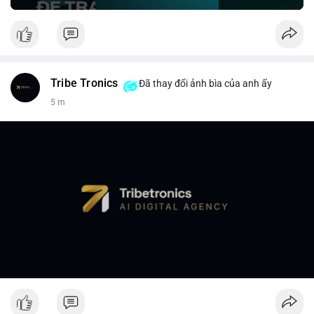
Tribe Tronics
Đã thay đổi ảnh bìa của anh ấy
5 m