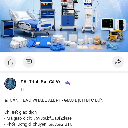
CoinTelegraph: Saylor nói Bitcoin không cần rõ ràng, Mỹ cần
rõ ràng; CEX futures volume giảm xuống $4 tỷ trong tháng 7,
thấp nhất từ tháng 12/2023; Prophet Market ra mắt thị trường
dự đoán human vs AI; Trump nói crypto làเรื่อง lớn, người dùng
Bitcoin giảm áp lực cho đồng đô la; Thượng viện Mỹ đẩy lại bỏ
Clarity Act đến tháng 9. Telegram Binance: hỗ trợ trả os cổ tức
AAPL, IBM qua bStocks; MMT Trading Tournament lên tới 2
triệu voucher; Power Protocol Trading Competition; mở rộng
campagna airdrop USD1 đến 07/08/2026; hoàn thành tích hợp
MMT trên BNB Smart Chain. Tin tức gần đây: sau tang lễ
Clarity Act, thế giới crypto vẫn quay vòng; biến động Bitcoin
gần như biến mất nhưng rủi ro vẫn tồn tại; tỷ lệ volume
futures/binance Bitcoin hit record, futures vượt spot 8 lần;
Bitcoin duy trì dưới $68k khi căng thẳng Trung Đông tăng;
Đội Trinh Sát Cá Voi
Clarity Act delay tạo cơ hội cho trung tâm tài chính Á;
1 h
Coldcard fallout hiển thị trên chuỗi: 210k BTC rời ví cũ;
CleanSpark lỡ ước lượng doanh thu Wall Street, cổ phiếu giảm;
🚨 CẢNH BÁO WHALE ALERT - GIAO DỊCH BTC LỚN
Stripe-owned Bridge vào đăng ký EU MiCA sau phê duyệt
Luxembourg; Wintermute được SEC chấp thuận giao dịch cổ
Chi tiết giao dịch:
phiếu và khối ETF; weETH tách khỏi restaking khi tranh luận về
- Mã giao dịch: 7598b6bf...a0f2d4ae
phần thưởng nóng lên.
- Khối lượng di chuyển: 59.8592 BTC