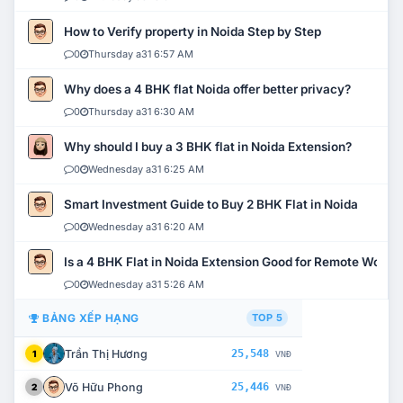
How to Verify property in Noida Step by Step
0
Thursday a31 6:57 AM
Why does a 4 BHK flat Noida offer better privacy?
0
Thursday a31 6:30 AM
Why should I buy a 3 BHK flat in Noida Extension?
0
Wednesday a31 6:25 AM
Smart Investment Guide to Buy 2 BHK Flat in Noida
0
Wednesday a31 6:20 AM
Is a 4 BHK Flat in Noida Extension Good for Remote Work?
0
Wednesday a31 5:26 AM
BẢNG XẾP HẠNG
TOP 5
Trần Thị Hương
25,548
1
VNĐ
Võ Hữu Phong
25,446
2
VNĐ