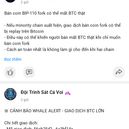
2 giờ
Bán coin BIP-110 fork có thể mất BTC thật
- Nếu minority chain xuất hiện, giao dịch bán coin fork có thể
bị replay trên Bitcoin
- Điều này có thể khiến người bán mất BTC thật khi chỉ muốn
bán coin fork
- Cách an toàn nhất là không làm gì cho đến khi hai chain
được tách riêng
Đọc thêm
-
#binancesquare
#cryptonews
#btc
#bip110
$btc
#vlikevn
#titanbot
Đội Trinh Sát Cá Voi
📰 Nguồn: CoinDesk
3 giờ
🚨 CẢNH BÁO WHALE ALERT - GIAO DỊCH BTC LỚN
Chi tiết giao dịch:
- Mã giao dịch: 56cb25d2...6a3bf14c