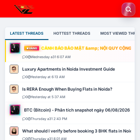
LATEST THREADS
HOTTEST THREADS
MOST VIEWED THRE
CẢNH BÁO BẢO MẬT &amp; NỘI QUY CỘNG ĐỒNG
VÀNG
0
Wednesday a31 6:07 AM
Luxury Apartments in Noida Investment Guide
0
Yesterday at 6:13 AM
Is RERA Enough When Buying Flats in Noida?
0
Yesterday at 5:37 AM
BTC (Bitcoin) - Phân tích snapshot ngày 06/08/2026
0
Thursday a31 2:43 PM
What should I verify before booking 3 BHK flats in Noida?
0
Thursday a31 8:01 AM