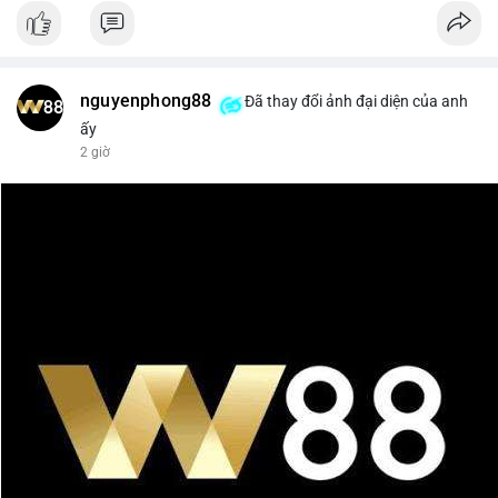
nguyenphong88
Đã thay đổi ảnh đại diện của anh
ấy
2 giờ