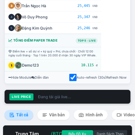
Trần Ngọc Hà
25,445
3
VNĐ
Võ Duy Phong
25,347
4
VNĐ
Đặng Kim Quỳnh
25,246
5
VNĐ
TỔNG ĐIỂM PAPER TRADE
TOP 5 · LIVE
Điểm live = số dư ví + ký quỹ + PnL chưa chốt · Chốt 12:00
ngày cuối tháng · Top 1 trên 20.000 đ nhận 30 ngày VIP Whale.
Demo123
10.115
1
đ
Hide Module
Diễn đàn
Auto-refresh (30s)
Refresh Now
Đang tải giá live...
LIVE PRICE
Tất cả
Văn bản
Hình ảnh
Video
Trung Tâm
(BTC
Biểu Đồ Xu
Danh Sách Theo