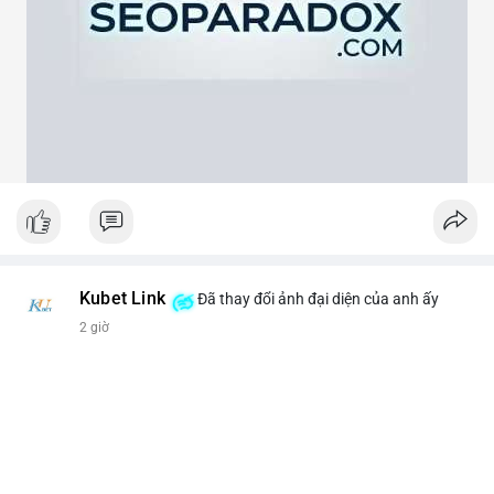
theo cảm xúc, hãy đặt lệnh dựa trên vùng hỗ trợ và kháng cự rõ
ràng.
#21dot71btc
#mempoolbtc
#chuyentiencavoi
#aplucban
#biendonggia
Kubet Link
Đã thay đổi ảnh đại diện của anh ấy
2 giờ