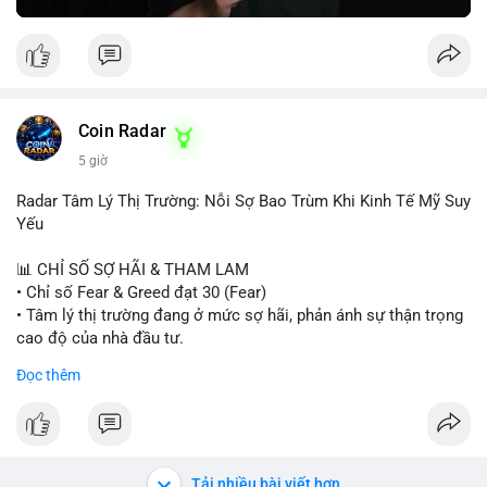
Greed Index phục hồi lên trên 40, có thể xem xét mua dần.
Ngược lại, nếu phá vỡ hỗ trợ, nên cắt lỗ sớm.
#vlikemarketindex42
#fearindex30
#fundingratethap
#phigiadathap
#tvlondinh
Coin Radar
5 giờ
Radar Tâm Lý Thị Trường: Nỗi Sợ Bao Trùm Khi Kinh Tế Mỹ Suy
Yếu
📊 CHỈ SỐ SỢ HÃI & THAM LAM
• Chỉ số Fear & Greed đạt 30 (Fear)
• Tâm lý thị trường đang ở mức sợ hãi, phản ánh sự thận trọng
cao độ của nhà đầu tư.
Đọc thêm
📈 XU HƯỚNG TÌM KIẾM & THẢO LUẬN
• CoinGecko Trending: PONS, PENGU, ONDO, WKC, HEI,
CASHCAT, CRO.
• LunarCrush Trending: Ethereum, Solana, Dogecoin, Polkadot,
Chainlink, Litecoin.
Tải nhiều bài viết hơn