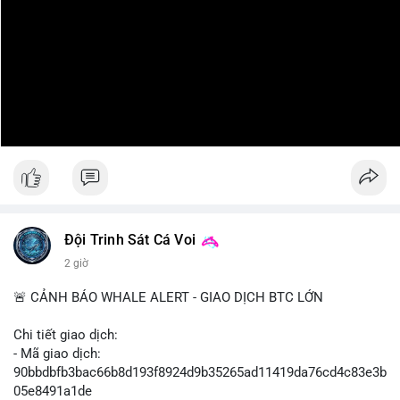
Đội Trinh Sát Cá Voi
2 giờ
🚨 CẢNH BÁO WHALE ALERT - GIAO DỊCH BTC LỚN
Chi tiết giao dịch:
- Mã giao dịch:
90bbdbfb3bac66b8d193f8924d9b35265ad11419da76cd4c83e3b
05e8491a1de