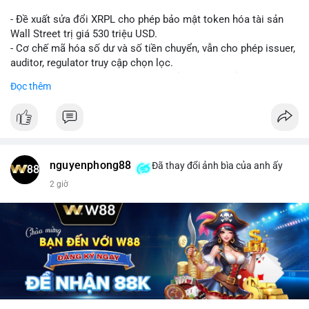
- Đề xuất sửa đổi XRPL cho phép bảo mật token hóa tài sản
Wall Street trị giá 530 triệu USD.
- Cơ chế mã hóa số dư và số tiền chuyển, vẫn cho phép issuer,
auditor, regulator truy cập chọn lọc.
- Mục tiêu: tăng tính riêng tư, tuân thủ quy định, bảo vệ dữ liệu
Đọc thêm
tài chính.
- Đề xuất đang được xem xét bởi cộng đồng XRPL và các tổ
chức tài chính.
#binancesquare
#cryptonews
#xrp
nguyenphong88
Đã thay đổi ảnh bìa của anh ấy
$xrp
2 giờ
#vlikevn
#titanbot
📰 Nguồn: CoinDesk