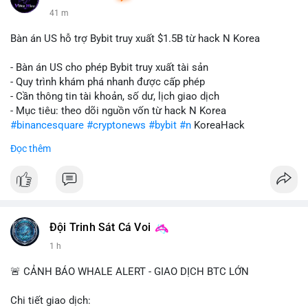
41 m
Bàn án US hỗ trợ Bybit truy xuất $1.5B từ hack N Korea
- Bàn án US cho phép Bybit truy xuất tài sản
- Quy trình khám phá nhanh được cấp phép
- Cần thông tin tài khoản, số dư, lịch giao dịch
- Mục tiêu: theo dõi nguồn vốn từ hack N Korea
#binancesquare
#cryptonews
#bybit
#n
KoreaHack
Đọc thêm
$btc $eth
#vlikevn
#titanbot
📰 Nguồn: Cointelegraph
Đội Trinh Sát Cá Voi
1 h
🚨 CẢNH BÁO WHALE ALERT - GIAO DỊCH BTC LỚN
Chi tiết giao dịch: