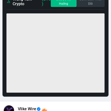
Crypto
)
Hướng
Dõi
Vlike Wire