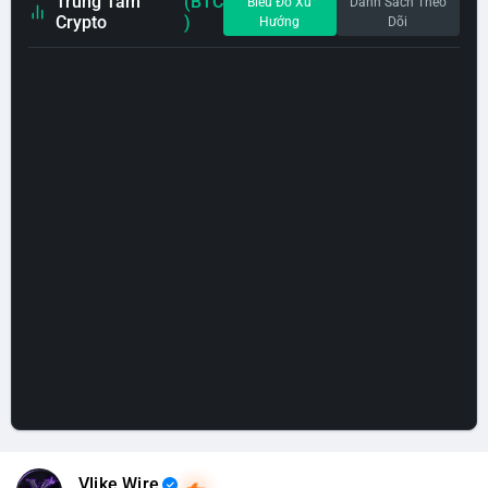
Trung Tâm
(BTC
Biểu Đồ Xu
Danh Sách Theo
Crypto
)
Hướng
Dõi
Vlike Wire