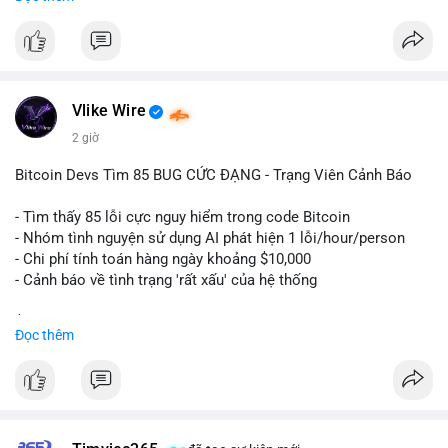
ngày càng tin tưởng sử dụng BTC làm tài sản thế chấp để tối
ưu hóa chi phí tài chính.
#binancesquare
#cryptonews
#btc
#powercompute
#blockchainfinance
Vlike Wire
$btc
2 giờ
#vlikevn
#titanbot
Bitcoin Devs Tìm 85 BUG CỨC ĐẠNG - Trạng Viên Cảnh Báo
📰 Nguồn: Cointelegraph
- Tìm thấy 85 lỗi cực nguy hiểm trong code Bitcoin
- Nhóm tình nguyện sử dụng AI phát hiện 1 lỗi/hour/person
- Chi phí tính toán hàng ngày khoảng $10,000
- Cảnh báo về tình trạng 'rất xấu' của hệ thống
$btc
#btc
Đọc thêm
#vlikevn
#titanbot
📰 Nguồn: CoinDesk