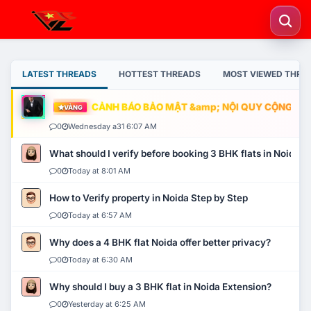
LATEST THREADS
HOTTEST THREADS
MOST VIEWED THRE
CẢNH BÁO BẢO MẬT &amp; NỘI QUY CỘNG ĐỒNG
VÀNG
0
Wednesday a31 6:07 AM
What should I verify before booking 3 BHK flats in Noida?
0
Today at 8:01 AM
How to Verify property in Noida Step by Step
0
Today at 6:57 AM
Why does a 4 BHK flat Noida offer better privacy?
0
Today at 6:30 AM
Why should I buy a 3 BHK flat in Noida Extension?
0
Yesterday at 6:25 AM