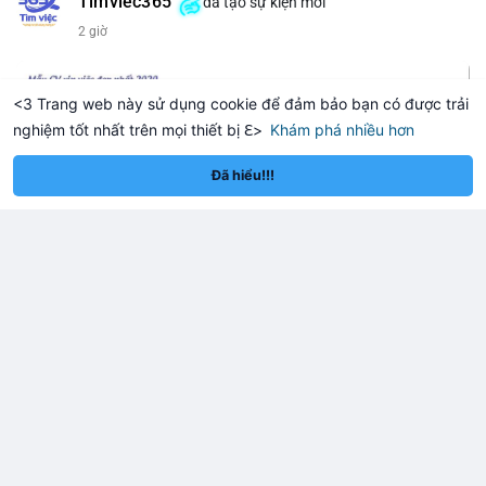
Timviec365
đã tạo sự kiện mới
2 giờ
<3 Trang web này sử dụng cookie để đảm bảo bạn có được trải
nghiệm tốt nhất trên mọi thiết bị ℇ>
Khám phá nhiều hơn
reum
Solana
$1,908.80
$73.43
ETH
+1.87%
SOL
-1.02%
Aug
Đã hiểu!!!
06
Mở rộng cơ hội nghề nghiệp ngành vận tải - lái xe với mức lương bứt phá ?
Hưng Yên
The Rankbuilder
Đã thay đổi ảnh đại diện của anh
ấy
2 giờ