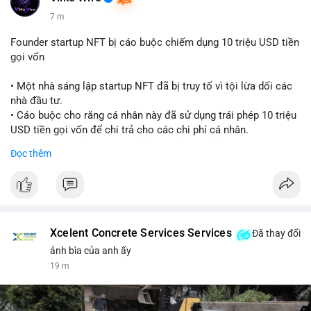
7 m
Founder startup NFT bị cáo buộc chiếm dụng 10 triệu USD tiền
gọi vốn
• Một nhà sáng lập startup NFT đã bị truy tố vì tội lừa dối các
nhà đầu tư.
• Cáo buộc cho rằng cá nhân này đã sử dụng trái phép 10 triệu
USD tiền gọi vốn để chi trả cho các chi phí cá nhân.
• Vụ việc là lời cảnh báo về rủi ro quản lý quỹ tại các dự án
Đọc thêm
Web3.
#cryptonews
#nft
#scamalert
#web3
$btc $eth
Xcelent Concrete Services Services
Đã thay đổi
#vlikevn
#titanbot
ảnh bìa của anh ấy
19 m
📰 Nguồn: CoinDesk