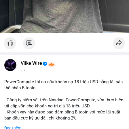
Vlike Wire
1 h
PowerCompute tái cơ cấu khoản nợ 18 triệu USD bằng tài sản
thế chấp Bitcoin
- Công ty niêm yết trên Nasdaq, PowerCompute, vừa thực hiện
tái cấp vốn cho khoản nợ trị giá 18 triệu USD.
- Khoản vay này được bảo đảm bằng Bitcoin với mức lãi suất
ban đầu cực kỳ ưu đãi, chỉ khoảng 2%.
- Động thái này cho thấy xu hướng các doanh nghiệp niêm yết
Đọc thêm