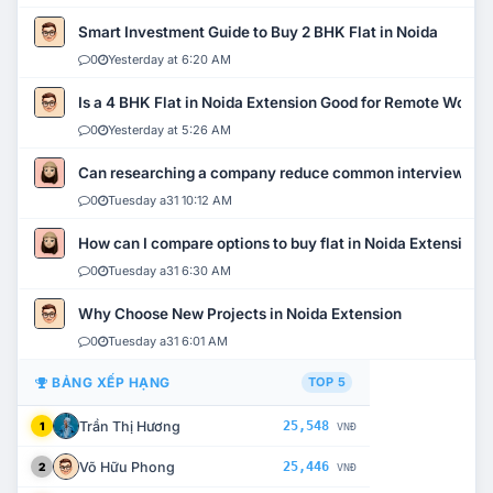
Smart Investment Guide to Buy 2 BHK Flat in Noida
0
Yesterday at 6:20 AM
Is a 4 BHK Flat in Noida Extension Good for Remote Work?
0
Yesterday at 5:26 AM
Can researching a company reduce common interview mi
0
Tuesday a31 10:12 AM
How can I compare options to buy flat in Noida Extension?
0
Tuesday a31 6:30 AM
Why Choose New Projects in Noida Extension
0
Tuesday a31 6:01 AM
BẢNG XẾP HẠNG
TOP 5
Trần Thị Hương
25,548
1
VNĐ
Võ Hữu Phong
25,446
2
VNĐ