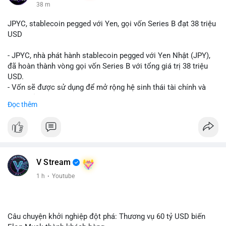
38 m
JPYC, stablecoin pegged với Yen, gọi vốn Series B đạt 38 triệu
USD
- JPYC, nhà phát hành stablecoin pegged với Yen Nhật (JPY),
đã hoàn thành vòng gọi vốn Series B với tổng giá trị 38 triệu
USD.
- Vốn sẽ được sử dụng để mở rộng hệ sinh thái tài chính và
Web3 của JPYC.
Đọc thêm
- Mục tiêu là tăng tốc độ przyjęcie của token yen-pegged JPYC
trên toàn cầu.
- Đây là bước tiến quan trọng trong việc phát triển stablecoin
liên quan đến tiền tệ fiat châu Á trong ngành Web3.
#binancesquare
#cryptonews
#jpyc
#stablecoin
#web3
#defi
V Stream
$jpyc
1 h
·
Youtube
#vlikevn
#titanbot
📰 Nguồn: Cointelegraph
Câu chuyện khởi nghiệp đột phá: Thương vụ 60 tỷ USD biến