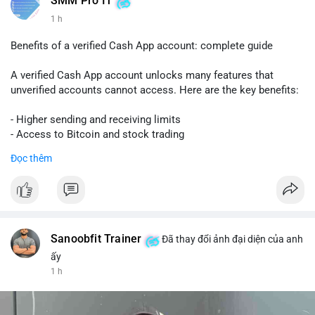
SMM Pro IT
1 h
Benefits of a verified Cash App account: complete guide
A verified Cash App account unlocks many features that
unverified accounts cannot access. Here are the key benefits:
- Higher sending and receiving limits
- Access to Bitcoin and stock trading
- Increased trust and security for transactions
Đọc thêm
- Ability to link a bank account or card
To get verified, you need to provide your full name, date of
birth, and the last four digits of your Social Security number.
The process is quick and free.
Sanoobfit Trainer
Đã thay đổi ảnh đại diện của anh
Verification also helps protect you from fraud and ensures
ấy
your funds are safe. If you want to use Cash App for business
1 h
or large transfers, a verified account is essential.
Follow this guide to fully enjoy the benefits of a verified Cash