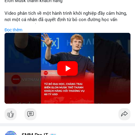
Elon Musk thành khách hàng
Video phân tích về một hành trình khởi nghiệp đầy cảm hứng,
nơi một cá nhân đã quyết định từ bỏ con đường học vấn
truyền thống để dấn thân vào thương trường. Thành công vang
Đọc thêm
dội với thương vụ trị giá 60 tỷ USD không chỉ khẳng định tầm
nhìn chiến lược của nhà sáng lập mà còn cho thấy sức mạnh
của sự đổi mới trong nền kinh tế hiện đại. Sự kiện này đặc biệt
gây chú ý khi biến tỷ phú Elon Musk trở thành một khách hàng
quan trọng, minh chứng cho khả năng xoay chuyển cục diện
kinh doanh của các startup đầy tiềm năng.
🎥 Xem video trực tiếp tại:
Nguồn: KIEN THUC KINH TE