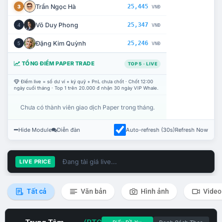
Trần Ngọc Hà
25,445
3
VNĐ
Võ Duy Phong
25,347
4
VNĐ
Đặng Kim Quỳnh
25,246
5
VNĐ
TỔNG ĐIỂM PAPER TRADE
TOP 5 · LIVE
Điểm live = số dư ví + ký quỹ + PnL chưa chốt · Chốt 12:00
ngày cuối tháng · Top 1 trên 20.000 đ nhận 30 ngày VIP Whale.
Chưa có thành viên giao dịch Paper trong tháng.
Hide Module
Diễn đàn
Auto-refresh (30s)
Refresh Now
Đang tải giá live...
LIVE PRICE
Tất cả
Văn bản
Hình ảnh
Video