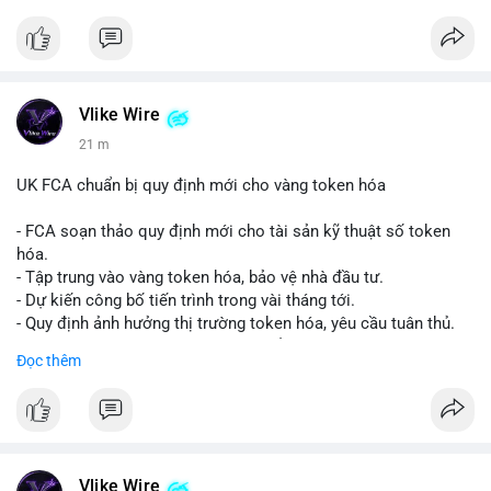
Vlike Wire
21 m
UK FCA chuẩn bị quy định mới cho vàng token hóa
- FCA soạn thảo quy định mới cho tài sản kỹ thuật số token
hóa.
- Tập trung vào vàng token hóa, bảo vệ nhà đầu tư.
- Dự kiến công bố tiến trình trong vài tháng tới.
- Quy định ảnh hưởng thị trường token hóa, yêu cầu tuân thủ.
- Nhà đầu tư, doanh nghiệp cần chuẩn bị.
Đọc thêm
#binancesquare
#cryptonews
#tokenizedgold
#fca
#ukregulation
$btc $eth
#vlikevn
#titanbot
Vlike Wire