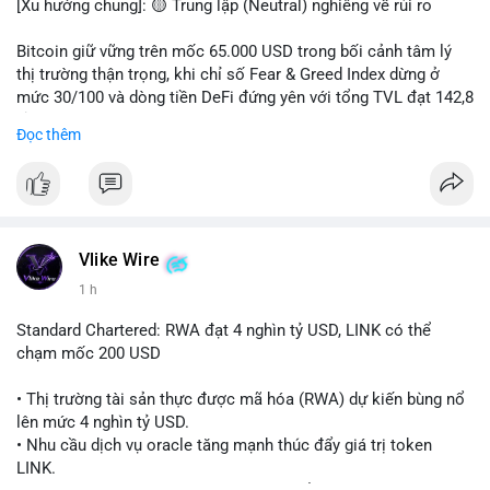
[Xu hướng chung]: 🟡 Trung lập (Neutral) nghiêng về rủi ro
📊 Nguồn: Radar Tâm Lý Thị Trường
Bitcoin giữ vững trên mốc 65.000 USD trong bối cảnh tâm lý
thị trường thận trọng, khi chỉ số Fear & Greed Index dừng ở
mức 30/100 và dòng tiền DeFi đứng yên với tổng TVL đạt 142,8
tỷ USD.
Đọc thêm
- Thị trường & Giá cả: BTC giao dịch quanh vùng 65.200 USD,
tăng gần 3% khi Iran-Oman hứa mở lại eo Hormuz, giảm lo ngại
địa chính trị. Hoạt động cá voi diễn ra sôi động với lệnh
chuyển 458 BTC trị giá gần 30 triệu USD cùng nhiều giao dịch
lớn khác. Đáng chú ý, thanh lý Short chiếm tới 81,7% tổng 35,7
Vlike Wire
triệu USD thanh lý trong 24h, cho thấy phe bán đang yếu thế.
1 h
- DeFi & Công nghệ: Standard Chartered dự báo thị trường RWA
Standard Chartered: RWA đạt 4 nghìn tỷ USD, LINK có thể
sẽ bùng nổ lên 4 nghìn tỷ USD, kéo theo giá trị token LINK có
chạm mốc 200 USD
thể tăng 25 lần, chạm mốc 200 USD vào năm 2030. Mastercard
hoàn tất thương vụ mua lại startup stablecoin BVNK trị giá 1,8
• Thị trường tài sản thực được mã hóa (RWA) dự kiến bùng nổ
tỷ USD, đánh dấu bước tiến lớn trong thanh toán số.
lên mức 4 nghìn tỷ USD.
• Nhu cầu dịch vụ oracle tăng mạnh thúc đẩy giá trị token
- Quy định & Pháp lý: FCA Anh đang xây dựng khung pháp lý
LINK.
cho vàng mã hóa, trong khi CLARITY Act tại Mỹ được cựu Bộ