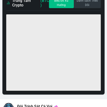
Trung Tâm
(BTC
Biểu Đồ Xu
Danh Sách Theo
Crypto
)
Hướng
Dõi
Đội Trinh Sát Cá Voi