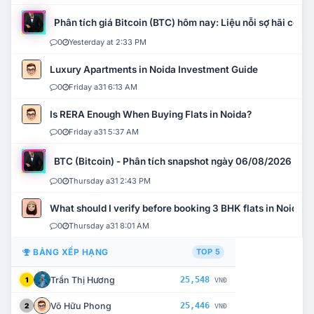
Phân tích giá Bitcoin (BTC) hôm nay: Liệu nỗi sợ hãi có mở 
0
Yesterday at 2:33 PM
Luxury Apartments in Noida Investment Guide
0
Friday a31 6:13 AM
Is RERA Enough When Buying Flats in Noida?
0
Friday a31 5:37 AM
BTC (Bitcoin) - Phân tích snapshot ngày 06/08/2026
0
Thursday a31 2:43 PM
What should I verify before booking 3 BHK flats in Noida?
0
Thursday a31 8:01 AM
BẢNG XẾP HẠNG
TOP 5
Trần Thị Hương
25,548
1
VNĐ
Võ Hữu Phong
25,446
2
VNĐ