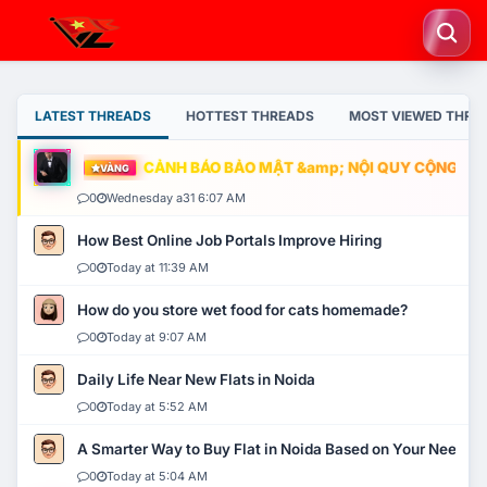
LATEST THREADS
HOTTEST THREADS
MOST VIEWED THRE
CẢNH BÁO BẢO MẬT &amp; NỘI QUY CỘNG ĐỒNG
VÀNG
0
Wednesday a31 6:07 AM
How Best Online Job Portals Improve Hiring
0
Today at 11:39 AM
How do you store wet food for cats homemade?
0
Today at 9:07 AM
Daily Life Near New Flats in Noida
0
Today at 5:52 AM
A Smarter Way to Buy Flat in Noida Based on Your Needs
0
Today at 5:04 AM