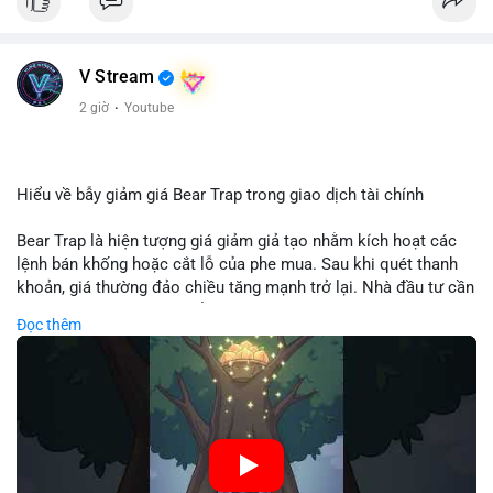
V Stream
2 giờ
·
Youtube
Hiểu về bẫy giảm giá Bear Trap trong giao dịch tài chính
Bear Trap là hiện tượng giá giảm giả tạo nhằm kích hoạt các
lệnh bán khống hoặc cắt lỗ của phe mua. Sau khi quét thanh
khoản, giá thường đảo chiều tăng mạnh trở lại. Nhà đầu tư cần
nhận diện mô hình này để tránh bị thao túng tâm lý và tối ưu
Đọc thêm
hóa điểm vào lệnh.
🎥 Xem video trực tiếp tại:
Nguồn: Cú Thông Thái