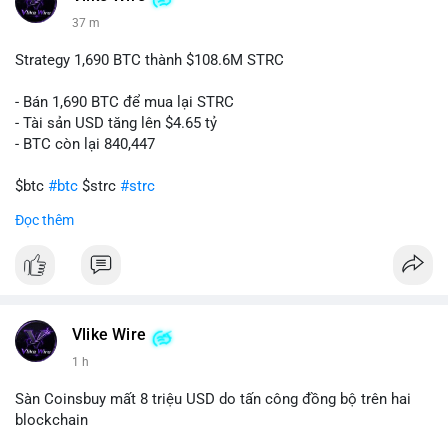
37 m
📰 Nguồn: CoinDesk
Strategy 1,690 BTC thành $108.6M STRC
- Bán 1,690 BTC để mua lại STRC
- Tài sản USD tăng lên $4.65 tỷ
- BTC còn lại 840,447
$btc
#btc
$strc
#strc
Đọc thêm
#vlikevn
#titanbot
📰 Nguồn: Cointelegraph
Vlike Wire
1 h
Sàn Coinsbuy mất 8 triệu USD do tấn công đồng bộ trên hai
blockchain