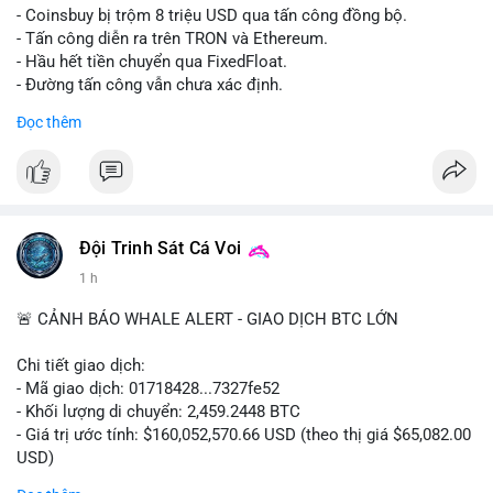
- Coinsbuy bị trộm 8 triệu USD qua tấn công đồng bộ.
- Tấn công diễn ra trên TRON và Ethereum.
- Hầu hết tiền chuyển qua FixedFloat.
- Đường tấn công vẫn chưa xác định.
Đọc thêm
#binancesquare
#cryptonews
#coinsbuy
#trx
#eth
$trx $eth
#vlikevn
#titanbot
Đội Trinh Sát Cá Voi
📰 Nguồn: CoinDesk
1 h
🚨 CẢNH BÁO WHALE ALERT - GIAO DỊCH BTC LỚN
Chi tiết giao dịch:
- Mã giao dịch: 01718428...7327fe52
- Khối lượng di chuyển: 2,459.2448 BTC
- Giá trị ước tính: $160,052,570.66 USD (theo thị giá $65,082.00
USD)
- Thời gian: 12:19:48 2026-08-10 UTC