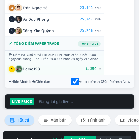
Trần Ngọc Hà
25,445
3
VNĐ
Võ Duy Phong
25,347
4
VNĐ
Đặng Kim Quỳnh
25,246
5
VNĐ
TỔNG ĐIỂM PAPER TRADE
TOP 5 · LIVE
Điểm live = số dư ví + ký quỹ + PnL chưa chốt · Chốt 12:00
ngày cuối tháng · Top 1 trên 20.000 đ nhận 30 ngày VIP Whale.
Demo123
6.359
1
đ
Hide Module
Diễn đàn
Auto-refresh (30s)
Refresh Now
Đang tải giá live...
LIVE PRICE
Tất cả
Văn bản
Hình ảnh
Video