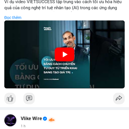
Ví dụ video VIETSUCCESS tập trung vào cách tối ưu hóa hiệu
quả của công nghệ trí tuệ nhân tạo (AI) trong các ứng dụng
chuyên nghiệp. AI được sử dụng để phân tích dữ liệu lớn, dự
Đọc thêm
đoán xu hướng thị trường, và tự động hóa quy trình trong lĩnh
vực tài chính và crypto. Bài đăng nhấn mạnh vai trò của AI
trong việc giảm thiểu sai lầm, tăng tốc độ xử lý, và hỗ trợ quyết
định dựa trên dữ liệu. Điều này đặc biệt quan trọng trong thời
kỳ phát triển nhanh chóng của ngành crypto, nơi tính chính xác
và tốc độ là yếu tố quyết định.
🎥 Xem video trực tiếp tại:
Nguồn: VIETSUCCESS
Vlike Wire
1 h