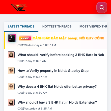
LATEST THREADS
HOTTEST THREADS
MOST VIEWED THRE
CẢNH BÁO BẢO MẬT &amp; NỘI QUY CỘNG ĐỒNG
VÀNG
0
Wednesday a31 6:07 AM
What should I verify before booking 3 BHK flats in Noida?
0
Today at 8:01 AM
How to Verify property in Noida Step by Step
0
Today at 6:57 AM
Why does a 4 BHK flat Noida offer better privacy?
0
Today at 6:30 AM
Why should I buy a 3 BHK flat in Noida Extension?
0
Yesterday at 6:25 AM