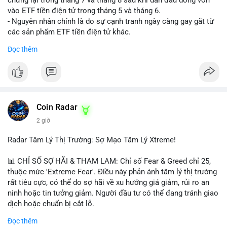
vào ETF tiền điện tử trong tháng 5 và tháng 6.
- Nguyên nhân chính là do sự cạnh tranh ngày càng gay gắt từ
các sản phẩm ETF tiền điện tử khác.
- Điều này cho thấy sự quan tâm của nhà đầu tư đối với
Đọc thêm
Hyperliquid có thể đã giảm bớt, ảnh hưởng đến dòng vốn và
thanh khoản của đồng tiền này.
- Nhà đầu tư cần theo dõi sát sao diễn biến thị trường và các
yếu tố cạnh tranh để đưa ra quyết định đầu tư hợp lý.
#binancesquare
#cryptonews
#hyperliquid
#etf
#jpmorgan
Coin Radar
2 giờ
$hype
Radar Tâm Lý Thị Trường: Sợ Mạo Tâm Lý Xtreme!
#vlikevn
#titanbot
📊 CHỈ SỐ SỢ HÃI & THAM LAM: Chỉ số Fear & Greed chỉ 25,
📰 Nguồn: CoinDesk
thuộc mức 'Extreme Fear'. Điều này phản ánh tâm lý thị trường
rất tiêu cực, có thể do sợ hãi về xu hướng giá giảm, rủi ro an
ninh hoặc tin tưởng giảm. Người đầu tư có thể đang tránh giao
dịch hoặc chuẩn bị cắt lỗ.
Đọc thêm
📈 XU HƯỚNG TÌM KIẾM & THẢO LUẬN: Coin trending trên