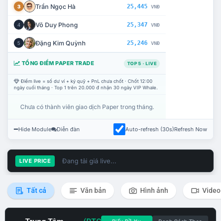
Trần Ngọc Hà
25,445
3
VNĐ
Võ Duy Phong
25,347
4
VNĐ
Đặng Kim Quỳnh
25,246
5
VNĐ
TỔNG ĐIỂM PAPER TRADE
TOP 5 · LIVE
Điểm live = số dư ví + ký quỹ + PnL chưa chốt · Chốt 12:00
ngày cuối tháng · Top 1 trên 20.000 đ nhận 30 ngày VIP Whale.
Chưa có thành viên giao dịch Paper trong tháng.
Hide Module
Diễn đàn
Auto-refresh (30s)
Refresh Now
Đang tải giá live...
LIVE PRICE
Tất cả
Văn bản
Hình ảnh
Video