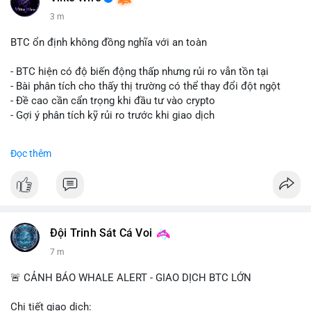
3 m
BTC ổn định không đồng nghĩa với an toàn
- BTC hiện có độ biến động thấp nhưng rủi ro vẫn tồn tại
- Bài phân tích cho thấy thị trường có thể thay đổi đột ngột
- Đề cao cần cẩn trọng khi đầu tư vào crypto
- Gợi ý phân tích kỹ rủi ro trước khi giao dịch
#binancesquare
#cryptonews
#btc
#marketanalysis
Đọc thêm
$btc
#vlikevn
#titanbot
📰 Nguồn: CoinDesk
Đội Trinh Sát Cá Voi
7 m
🚨 CẢNH BÁO WHALE ALERT - GIAO DỊCH BTC LỚN
Chi tiết giao dịch: