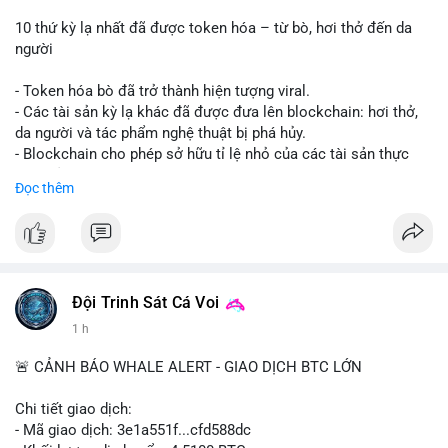
10 thứ kỳ lạ nhất đã được token hóa – từ bò, hơi thở đến da
người
- Token hóa bò đã trở thành hiện tượng viral.
- Các tài sản kỳ lạ khác đã được đưa lên blockchain: hơi thở,
da người và tác phẩm nghệ thuật bị phá hủy.
- Blockchain cho phép sở hữu tỉ lệ nhỏ của các tài sản thực
vật, mở ra thị trường mới.
Đọc thêm
- Câu hỏi về pháp lý, đạo đức và bảo mật đang được đặt ra.
- Nhiều nền tảng NFT đang thử nghiệm token hóa các tài sản
bất thường.
#binancesquare
#cryptonews
#tokenization
#web3
#nft
Đội Trinh Sát Cá Voi
$btc $eth
1 h
#vlikevn
#titanbot
🚨 CẢNH BÁO WHALE ALERT - GIAO DỊCH BTC LỚN
📰 Nguồn: Cointelegraph
Chi tiết giao dịch:
- Mã giao dịch: 3e1a551f...cfd588dc