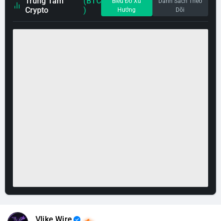
Trung Tâm
(BTC
Biểu Đồ Xu
Danh Sách Theo
Crypto
)
Hướng
Dõi
Vlike Wire