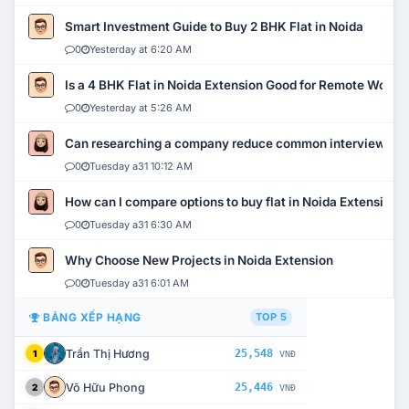
Smart Investment Guide to Buy 2 BHK Flat in Noida
0
Yesterday at 6:20 AM
Is a 4 BHK Flat in Noida Extension Good for Remote Work?
0
Yesterday at 5:26 AM
Can researching a company reduce common interview mi
0
Tuesday a31 10:12 AM
How can I compare options to buy flat in Noida Extension?
0
Tuesday a31 6:30 AM
Why Choose New Projects in Noida Extension
0
Tuesday a31 6:01 AM
BẢNG XẾP HẠNG
TOP 5
Trần Thị Hương
25,548
1
VNĐ
Võ Hữu Phong
25,446
2
VNĐ