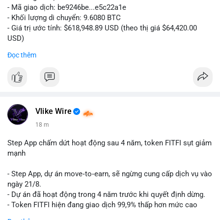
- Mã giao dịch: be9246be...e5c22a1e
- Khối lượng di chuyển: 9.6080 BTC
- Giá trị ước tính: $618,948.89 USD (theo thị giá $64,420.00
USD)
- Thời gian: 14:19:34 2026-08-06 UTC
Đọc thêm
Nhận định phân tích hành vi của Cá voi dựa trên giao dịch này:
Khối lượng 9.608 BTC, tương đương gần 619 nghìn USD, chưa
quá lớn để gây áp lực bán trực tiếp lên sàn giao dịch. Tuy
nhiên, việc di chuyển một lượng BTC tập trung trong thời điểm
biến động có thể là bước khởi đầu cho chiến dịch gom hàng
Vlike Wire
hoặc tái phân bổ danh mục. Nếu giao dịch được xác nhận
18 m
chuyển vào ví lạnh, khả năng cao cá voi đang tích lũy dài hạn,
giảm nguồn cung lưu thông. Ngược lại, nếu dòng tiền đổ về ví
Step App chấm dứt hoạt động sau 4 năm, token FITFI sụt giảm
sàn nóng, thị trường có thể đối mặt với áp lực chốt lời ngắn
mạnh
hạn.
- Step App, dự án move‑to‑earn, sẽ ngừng cung cấp dịch vụ vào
Lời khuyên cho nhà đầu tư nhỏ lẻ: Theo dõi xác nhận của giao
ngày 21/8.
dịch này. Nếu BTC tiếp tục bị rút khỏi sàn với tần suất tăng, đó
- Dự án đã hoạt động trong 4 năm trước khi quyết định dừng.
là tín hiệu tích cực cho xu hướng tăng giá. Hạn chế hành động
- Token FITFI hiện đang giao dịch 99,9% thấp hơn mức cao
theo cảm xúc, ưu tiên quản trị rủi ro với khối lượng vị thế nhỏ.
nhất từng đạt được.