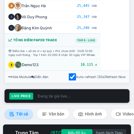
Trần Ngọc Hà
25,445
3
VNĐ
Võ Duy Phong
25,347
4
VNĐ
Đặng Kim Quỳnh
25,246
5
VNĐ
TỔNG ĐIỂM PAPER TRADE
TOP 5 · LIVE
Điểm live = số dư ví + ký quỹ + PnL chưa chốt · Chốt 12:00
ngày cuối tháng · Top 1 trên 20.000 đ nhận 30 ngày VIP Whale.
Demo123
10.115
1
đ
Hide Module
Diễn đàn
Auto-refresh (30s)
Refresh Now
Đang tải giá live...
LIVE PRICE
Tất cả
Văn bản
Hình ảnh
Video
Trung Tâm
(BTC
Biểu Đồ Xu
Danh Sách Theo