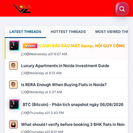
LATEST THREADS
HOTTEST THREADS
MOST VIEWED THRE
CẢNH BÁO BẢO MẬT &amp; NỘI QUY CỘNG ĐỒNG
VÀNG
0
Wednesday a31 6:07 AM
Luxury Apartments in Noida Investment Guide
0
Yesterday at 6:13 AM
Is RERA Enough When Buying Flats in Noida?
0
Yesterday at 5:37 AM
BTC (Bitcoin) - Phân tích snapshot ngày 06/08/2026
0
Thursday a31 2:43 PM
What should I verify before booking 3 BHK flats in Noida?
0
Thursday a31 8:01 AM