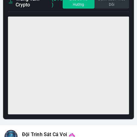
Crypto
)
Hướng
Dõi
Đội Trinh Sát Cá Voi