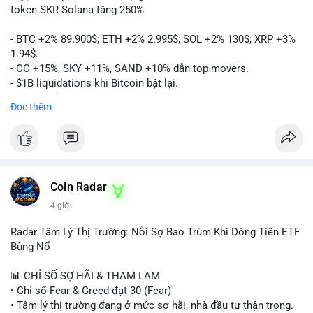
token SKR Solana tăng 250%
- BTC +2% 89.900$; ETH +2% 2.995$; SOL +2% 130$; XRP +3%
1.94$.
- CC +15%, SKY +11%, SAND +10% dẫn top movers.
- $1B liquidations khi Bitcoin bật lại.
- Trump hủy thuế EU, tín hiệu giảm áp lực.
Đọc thêm
- Vitalik đề xuất DVT staking cho Ethereum.
- BitGo IPO 18$/cổ phiếu, trị giá ~2B$.
- Senate Ag Committee tiến hành Clarity Act.
- Newrez tính crypto vào điều kiện vay nhà.
- HK cấp giấy phép stablecoin mới.
- Tòa án Nga công nhận crypto là tài sản.
Coin Radar
- Trump hy vọng ký bill cấu trúc thị trường crypto.
4 giờ
- Saga EVM bị hack 7M$, quỹ trộm chuyển sang Ethereum.
- Steak ’n Shake thưởng BTC cho nhân viên.
Radar Tâm Lý Thị Trường: Nỗi Sợ Bao Trùm Khi Dòng Tiền ETF
#binancesquare
#cryptonews
#btc
#eth
#sol
#xrp
#cc
#sky
Bùng Nổ
#sand
#bitgo
#solana
#stablecoin
#regulation
📊 CHỈ SỐ SỢ HÃI & THAM LAM
$btc $eth $sol $xrp $cc $sky $sand $skr
#skr
• Chỉ số Fear & Greed đạt 30 (Fear)
• Tâm lý thị trường đang ở mức sợ hãi, nhà đầu tư thận trọng.