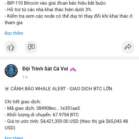
Lời khuyên: Nhà đầu tư nhỏ lẻ nên thận trọng quan sát biến
- BIP-110 Bitcoin vào giai đoạn báo hiệu bắt buộc
động thanh khoản trong 24-48 giờ tới. Tránh hành động theo
- Hỗ trợ từ các nhà khai thác hiện dưới 3%
cảm xúc, hãy chờ xác nhận điểm đến của số BTC này trước khi
- Kiểm tra xem các node có thể duy trì thay đổi khi khai thác ít
điều chỉnh vị thế.
tham gia
- Thảo luận về phương án hard fork dự phòng nếu cần
Đọc thêm
#556btc
#36trusd
#cavoichuyentien
#aplucban
#tichluydaihan
$btc
#btc
#vlikevn
#titanbot
📰 Nguồn: Cointelegraph
Đội Trinh Sát Cá Voi
1 h
🚨 CẢNH BÁO WHALE ALERT - GIAO DỊCH BTC LỚN
Chi tiết giao dịch:
- Mã giao dịch: 384908ec...1e351aa5
- Khối lượng di chuyển: 67.9754 BTC
- Giá trị ước tính: $4,421,359.00 USD (theo thị giá $65,043.48
USD)
- Thời gian: 21:19:29 2026-08-08 UTC
Đọc thêm