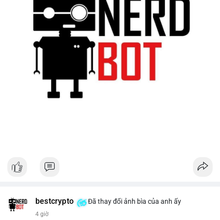
bestcrypto
Đã thay đổi ảnh bìa của anh ấy
4 giờ