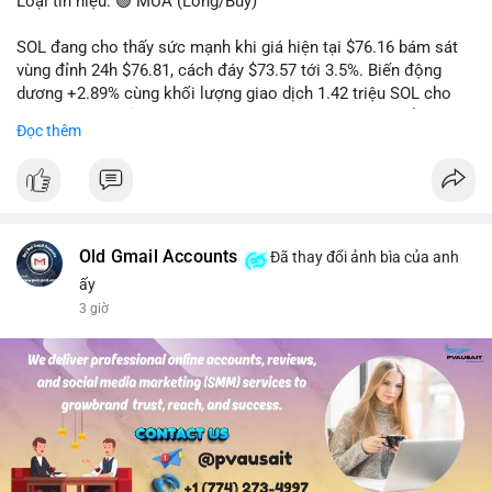
Loại tín hiệu: 🟢 MUA (Long/Buy)
SOL đang cho thấy sức mạnh khi giá hiện tại $76.16 bám sát
vùng đỉnh 24h $76.81, cách đáy $73.57 tới 3.5%. Biến động
dương +2.89% cùng khối lượng giao dịch 1.42 triệu SOL cho
thấy lực cầu chủ động đang chiếm ưu thế, phe mua kiểm soát
Đọc thêm
hoàn toàn nhịp điều chỉnh.
Khuyến nghị giao dịch cụ thể:
- Vùng Entry: 75.80 - 76.20 (chờ retest vùng kháng cự cũ thành
hỗ trợ)
- Mục tiêu chốt lời: TP1: 77.50, TP2: 78.80
Old Gmail Accounts
Đã thay đổi ảnh bìa của anh
- Cắt lỗ: 74.90 (dưới vùng hỗ trợ gần nhất)
ấy
3 giờ
Quản trị vốn: Khối lượng vào lệnh tối đa 2-3% tài khoản, ưu tiên
chốt 50% vị thế tại TP1 và dời stop loss về điểm hòa vốn.
#solusdt
#longsol
#vung76
#breakoutsol
#lenhmuasol