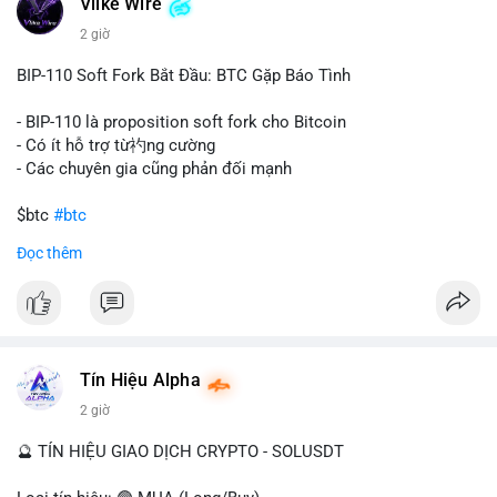
Vlike Wire
này có thể phản ánh ba kịch bản chính: thứ nhất, cá voi đang
chuẩn bị thanh khoản bằng cách chuyển lên sàn giao dịch, tạo
2 giờ
áp lực bán tiềm năng; thứ hai, tài sản được chuyển vào ví lạnh
để nắm giữ dài hạn, thể hiện niềm tin vào xu hướng tăng; thứ
BIP-110 Soft Fork Bắt Đầu: BTC Gặp Báo Tình
ba, hành vi chia tách hoặc tái cấu trúc danh mục nhằm phân
tán rủi ro. Với mức giá 65K, khối lượng này không quá lớn để
- BIP-110 là proposition soft fork cho Bitcoin
gây sốc thanh khoản tức thời, nhưng vẫn đủ sức tạo biến động
- Có ít hỗ trợ từ礿ng cường
tâm lý ngắn hạn nếu hướng đến sàn tập trung.
- Các chuyên gia cũng phản đối mạnh
Lời khuyên cho nhà đầu tư nhỏ lẻ:
$btc
#btc
Theo dõi các giao dịch tiếp theo từ cùng địa chỉ ví để xác nhận
Đọc thêm
hướng đi của dòng tiền. Tránh hành động theo cảm xúc, ưu
#vlikevn
#titanbot
tiên quản trị rủi ro và không mở vị thế lớn trước khi có tín hiệu
rõ ràng về đích đến của số BTC này.
📰 Nguồn: CoinDesk
#94dot58btc
#vilanh
#chuyentiencavoi
#btcmempool
#dongtienlon
Tín Hiệu Alpha
2 giờ
🔮 TÍN HIỆU GIAO DỊCH CRYPTO - SOLUSDT