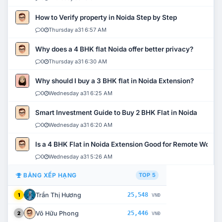
How to Verify property in Noida Step by Step
0
Thursday a31 6:57 AM
Why does a 4 BHK flat Noida offer better privacy?
0
Thursday a31 6:30 AM
Why should I buy a 3 BHK flat in Noida Extension?
0
Wednesday a31 6:25 AM
Smart Investment Guide to Buy 2 BHK Flat in Noida
0
Wednesday a31 6:20 AM
Is a 4 BHK Flat in Noida Extension Good for Remote Work?
0
Wednesday a31 5:26 AM
BẢNG XẾP HẠNG
TOP 5
Trần Thị Hương
25,548
1
VNĐ
Võ Hữu Phong
25,446
2
VNĐ