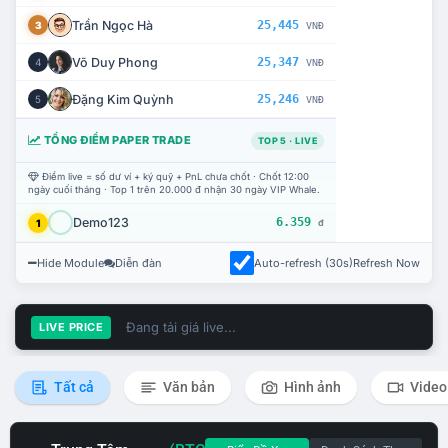
Trần Ngọc Hà
25,445
3
VNĐ
Võ Duy Phong
25,347
4
VNĐ
Đặng Kim Quỳnh
25,246
5
VNĐ
TỔNG ĐIỂM PAPER TRADE
TOP 5 · LIVE
Điểm live = số dư ví + ký quỹ + PnL chưa chốt · Chốt 12:00
ngày cuối tháng · Top 1 trên 20.000 đ nhận 30 ngày VIP Whale.
Demo123
6.359
1
đ
Hide Module
Diễn đàn
Auto-refresh (30s)
Refresh Now
Đang tải giá live...
LIVE PRICE
Tất cả
Văn bản
Hình ảnh
Video