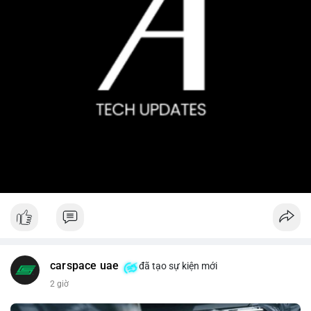
carspace uae
đã tạo sự kiện mới
2 giờ