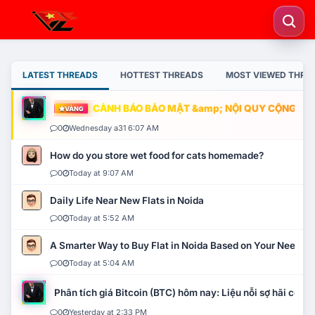
LATEST THREADS
HOTTEST THREADS
MOST VIEWED THRE
CẢNH BÁO BẢO MẬT &amp; NỘI QUY CỘNG ĐỒNG
VÀNG
0
Wednesday a31 6:07 AM
How do you store wet food for cats homemade?
0
Today at 9:07 AM
Daily Life Near New Flats in Noida
0
Today at 5:52 AM
A Smarter Way to Buy Flat in Noida Based on Your Needs
0
Today at 5:04 AM
Phân tích giá Bitcoin (BTC) hôm nay: Liệu nỗi sợ hãi có mở 
0
Yesterday at 2:33 PM