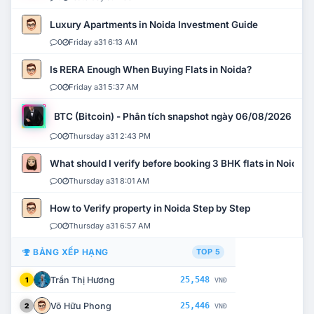
Luxury Apartments in Noida Investment Guide
0
Friday a31 6:13 AM
Is RERA Enough When Buying Flats in Noida?
0
Friday a31 5:37 AM
BTC (Bitcoin) - Phân tích snapshot ngày 06/08/2026
0
Thursday a31 2:43 PM
What should I verify before booking 3 BHK flats in Noida?
0
Thursday a31 8:01 AM
How to Verify property in Noida Step by Step
0
Thursday a31 6:57 AM
BẢNG XẾP HẠNG
TOP 5
Trần Thị Hương
25,548
1
VNĐ
Võ Hữu Phong
25,446
2
VNĐ