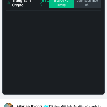
Trung Tâm
(BTC
Biểu Đồ Xu
Danh Sách Theo
Crypto
)
Hướng
Dõi
Gloriaa Kyong
Đã thay đổi ảnh đại diện của anh ấy