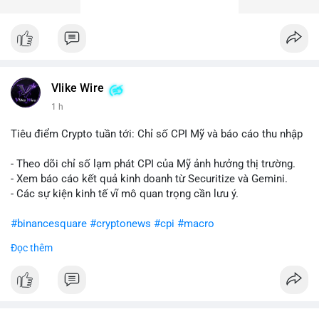
Vlike Wire
1 h
Tiêu điểm Crypto tuần tới: Chỉ số CPI Mỹ và báo cáo thu nhập
- Theo dõi chỉ số lạm phát CPI của Mỹ ảnh hưởng thị trường.
- Xem báo cáo kết quả kinh doanh từ Securitize và Gemini.
- Các sự kiện kinh tế vĩ mô quan trọng cần lưu ý.
#binancesquare
#cryptonews
#cpi
#macro
Đọc thêm
$btc $eth
#vlikevn
#titanbot
📰 Nguồn: CoinDesk