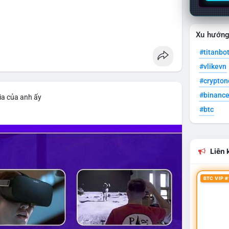
Xu hướn
#titanbo
#vlikevn
#crypto
#binanc
ìa của anh ấy
#btc
Liên k
BTC VIP #