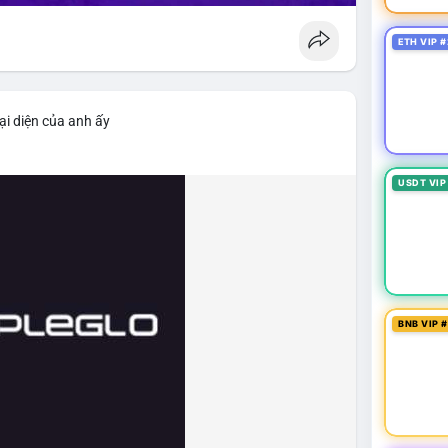
ETH VIP #
ại diện của anh ấy
USDT VIP
BNB VIP 