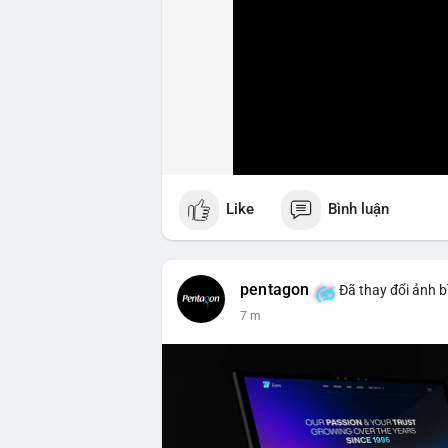
Like
Bình luận
pentagon
Đã thay đổi ảnh b
7 m