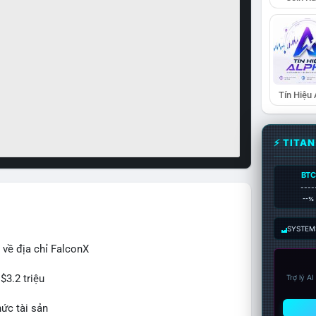
Tín Hiệu
⚡ TITA
BTC
----
--%
SYSTEM:
 về địa chỉ FalconX
$3.2 triệu
Trợ lý A
hức tài sản