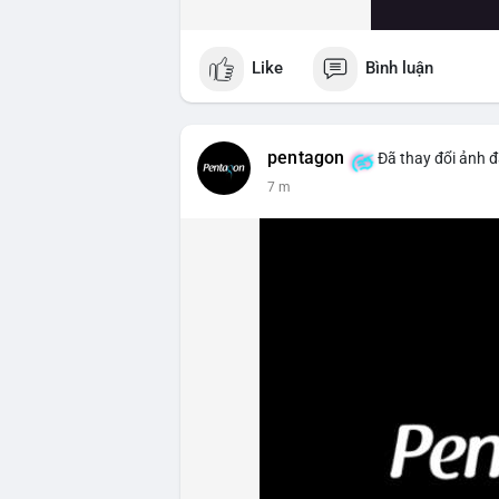
Like
Bình luận
pentagon
Đã thay đổi ảnh đ
7 m