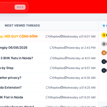
Ctrl K
MOST VIEWED THREADS
1
; NỘI QUY CỘNG ĐỒNG VLIKE.VN: HỆ THỐNG GIÁM SÁT TỰ ĐỘNG V
0
Replies
Wednesday a31 6:07 AM
2
t ngày 06/08/2026
0
Replies
Yesterday at 2:43 PM
3
 3 BHK flats in Noida?
0
Replies
Yesterday at 8:01 AM
4
p by Step
0
Replies
Yesterday at 6:57 AM
5
etter privacy?
0
Replies
Yesterday at 6:30 AM
ida Extension?
0
Replies
Wednesday a31 6:25 AM
K Flat in Noida
0
Replies
Wednesday a31 6:20 AM