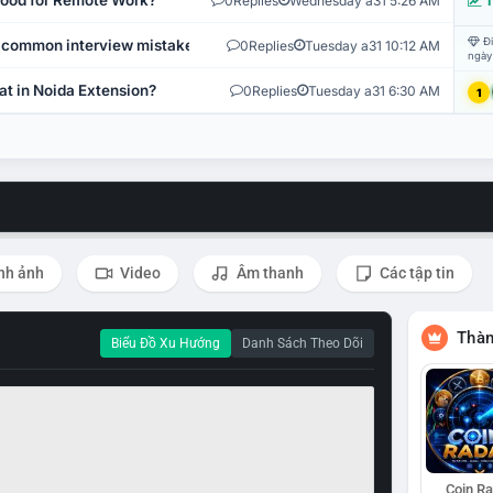
 Good for Remote Work?
0
Replies
Wednesday a31 5:26 AM
T
Đi
 common interview mistakes?
0
Replies
Tuesday a31 10:12 AM
ngày
at in Noida Extension?
0
Replies
Tuesday a31 6:30 AM
1
nh ảnh
Video
Âm thanh
Các tập tin
Thàn
Biểu Đồ Xu Hướng
Danh Sách Theo Dõi
Coin R