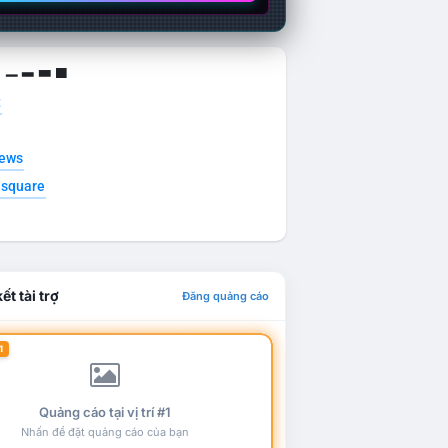
g ▁ ▂ ▃ ▄
t
news
esquare
ết tài trợ
Đăng quảng cáo
1
Quảng cáo tại vị trí #1
Nhấn để đặt quảng cáo của bạn