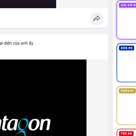
SOL VIP #
ại diện của anh ấy
ADA #6
DOGE #7
TRX #8