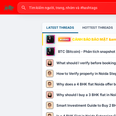
LATEST THREADS
HOTTEST THREADS
CẢNH BÁO BẢO MẬT &amp
VÀNG
BTC (Bitcoin) - Phân tích snapsho
What should I verify before booking
How to Verify property in Noida Ste
Why does a 4 BHK flat Noida offer b
Why should I buy a 3 BHK flat in No
Smart Investment Guide to Buy 2 BH