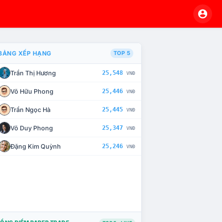
BẢNG XẾP HẠNG
TOP 5
Trần Thị Hương
25,548
VNĐ
À CHẾ TÀI XỬ LÝ VI PHẠM
Võ Hữu Phong
25,446
VNĐ
Trần Ngọc Hà
25,445
VNĐ
Võ Duy Phong
25,347
VNĐ
Đặng Kim Quỳnh
25,246
VNĐ