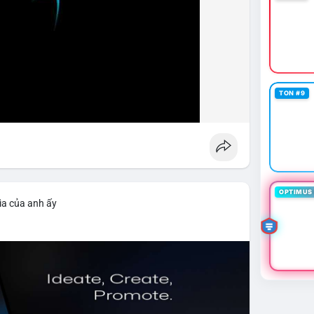
TON #9
OPTIMUS 
ìa của anh ấy