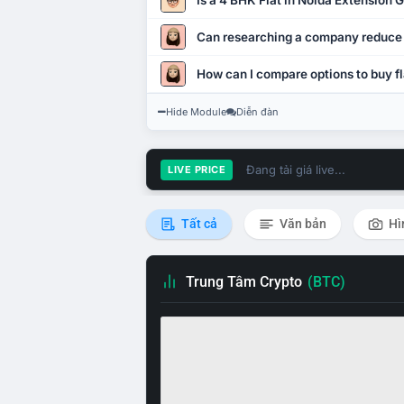
Is a 4 BHK Flat in Noida Extension
Can researching a company reduce
How can I compare options to buy fl
Hide Module
Diễn đàn
Đang tải giá live...
LIVE PRICE
Tất cả
Văn bản
Hì
Trung Tâm Crypto
(BTC)