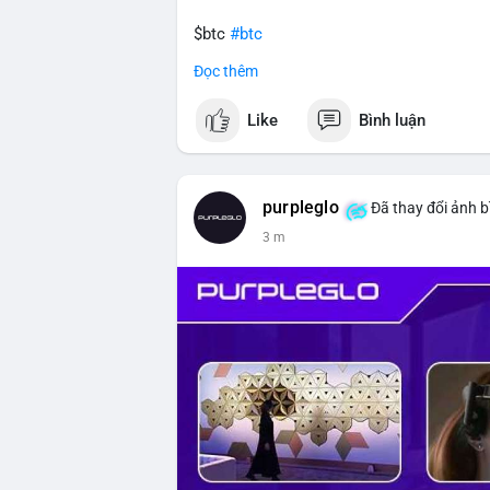
$btc
#btc
Đọc thêm
#vlikevn
#titanbot
Like
Bình luận
📰 Nguồn: CoinDesk
purpleglo
Đã thay đổi ảnh b
3 m