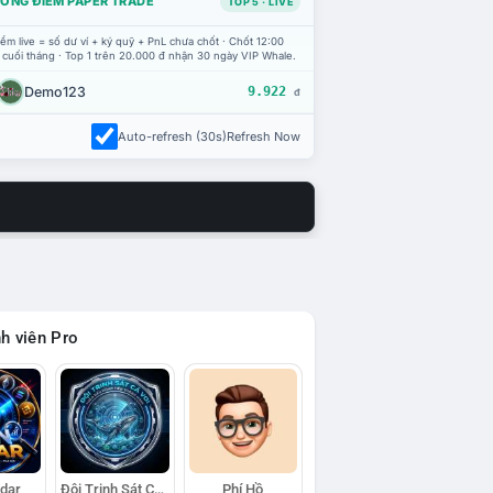
ỔNG ĐIỂM PAPER TRADE
TOP 5 · LIVE
ểm live = số dư ví + ký quỹ + PnL chưa chốt · Chốt 12:00
 cuối tháng · Top 1 trên 20.000 đ nhận 30 ngày VIP Whale.
Demo123
9.922
đ
Auto-refresh (30s)
Refresh Now
h viên Pro
adar
Đội Trinh Sát Cá Voi
Phí Hồ