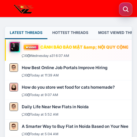
LATEST THREADS
HOTTEST THREADS
MOST VIEWED THRE
CẢNH BÁO BẢO MẬT &amp; NỘI QUY CỘNG ĐỒNG
VÀNG
0
Wednesday a31 6:07 AM
How Best Online Job Portals Improve Hiring
0
Today at 11:39 AM
How do you store wet food for cats homemade?
0
Today at 9:07 AM
Daily Life Near New Flats in Noida
0
Today at 5:52 AM
A Smarter Way to Buy Flat in Noida Based on Your Needs
0
Today at 5:04 AM