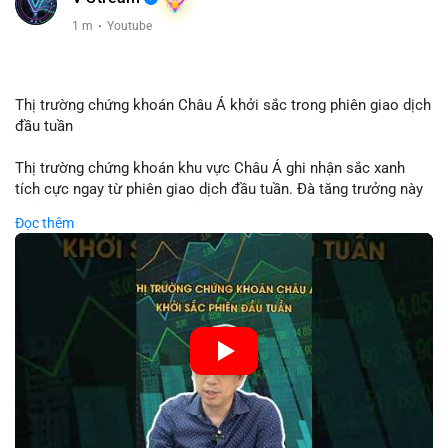
1 m
·
Youtube
Thị trường chứng khoán Châu Á khởi sắc trong phiên giao dịch
đầu tuần
Thị trường chứng khoán khu vực Châu Á ghi nhận sắc xanh
tích cực ngay từ phiên giao dịch đầu tuần. Đà tăng trưởng này
phản ánh tâm lý lạc quan của nhà đầu tư trước các tín hiệu
Đọc thêm
kinh tế ổn định. Chỉ số KOSPI cùng nhiều mã cổ phiếu lớn dẫn
dắt đà hồi phục của toàn thị trường. Nhà đầu tư cần theo dõi
sát diễn biến dòng tiền để tận dụng cơ hội trong các phiên tới.
🎥 Xem video trực tiếp tại:
Nguồn: Tài chính & Kinh doanh