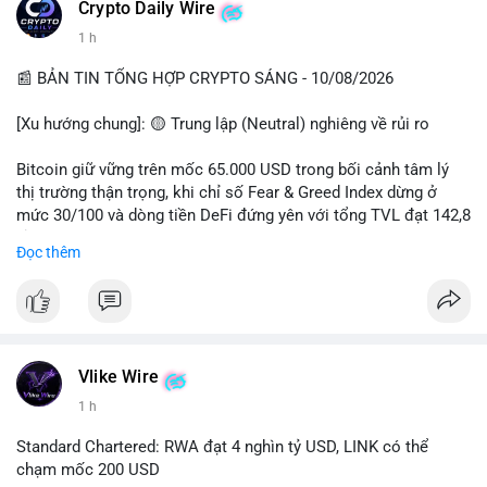
các quỹ phòng hộ sang vị thế Long là tín hiệu tích cực ngầm,
📰 Nguồn: CoinDesk
Crypto Daily Wire
nhưng biến động ngắn hạn vẫn cao.
1 h
• Khuyến nghị: Cẩn trọng với các lệnh Long/Short khi Bitcoin
chưa thoát khỏi vùng giá hiện tại. Theo dõi sát các tin tức về
📰 BẢN TIN TỔNG HỢP CRYPTO SÁNG - 10/08/2026
lạm phát (CPI) và động thái của các quỹ lớn.
[Xu hướng chung]: 🟡 Trung lập (Neutral) nghiêng về rủi ro
📊 Nguồn: Radar Tâm Lý Thị Trường
Bitcoin giữ vững trên mốc 65.000 USD trong bối cảnh tâm lý
thị trường thận trọng, khi chỉ số Fear & Greed Index dừng ở
mức 30/100 và dòng tiền DeFi đứng yên với tổng TVL đạt 142,8
tỷ USD.
Đọc thêm
- Thị trường & Giá cả: BTC giao dịch quanh vùng 65.200 USD,
tăng gần 3% khi Iran-Oman hứa mở lại eo Hormuz, giảm lo ngại
địa chính trị. Hoạt động cá voi diễn ra sôi động với lệnh
chuyển 458 BTC trị giá gần 30 triệu USD cùng nhiều giao dịch
lớn khác. Đáng chú ý, thanh lý Short chiếm tới 81,7% tổng 35,7
Vlike Wire
triệu USD thanh lý trong 24h, cho thấy phe bán đang yếu thế.
1 h
- DeFi & Công nghệ: Standard Chartered dự báo thị trường RWA
Standard Chartered: RWA đạt 4 nghìn tỷ USD, LINK có thể
sẽ bùng nổ lên 4 nghìn tỷ USD, kéo theo giá trị token LINK có
chạm mốc 200 USD