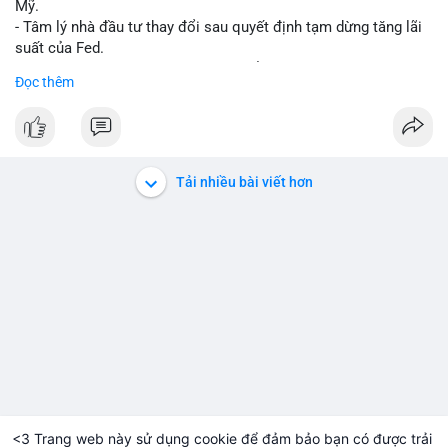
Mỹ.
- Tâm lý nhà đầu tư thay đổi sau quyết định tạm dừng tăng lãi
suất của Fed.
- Cần theo dõi sát sao dữ liệu CPI để dự đoán biến động tiếp
Đọc thêm
theo.
#bitcoin
#btc
#cryptonews
#binancesquare
#cpi
$btc
Tải nhiều bài viết hơn
#vlikevn
#titanbot
📰 Nguồn: Cointelegraph
<3 Trang web này sử dụng cookie để đảm bảo bạn có được trải