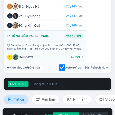
Trần Ngọc Hà
25,445
3
VNĐ
Võ Duy Phong
25,347
4
VNĐ
Đặng Kim Quỳnh
25,246
5
VNĐ
TỔNG ĐIỂM PAPER TRADE
TOP 5 · LIVE
Điểm live = số dư ví + ký quỹ + PnL chưa chốt · Chốt 12:00
ngày cuối tháng · Top 1 trên 20.000 đ nhận 30 ngày VIP Whale.
Demo123
6.359
1
đ
Hide Module
Diễn đàn
Auto-refresh (30s)
Refresh Now
Đang tải giá live...
LIVE PRICE
Tất cả
Văn bản
Hình ảnh
Video