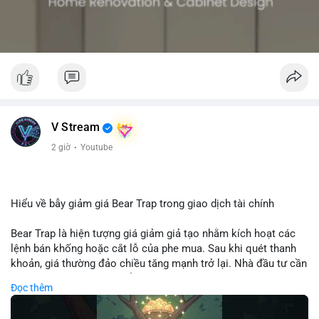
V Stream
2 giờ
·
Youtube
Hiểu về bẫy giảm giá Bear Trap trong giao dịch tài chính
Bear Trap là hiện tượng giá giảm giả tạo nhằm kích hoạt các
lệnh bán khống hoặc cắt lỗ của phe mua. Sau khi quét thanh
khoản, giá thường đảo chiều tăng mạnh trở lại. Nhà đầu tư cần
nhận diện mô hình này để tránh bị thao túng tâm lý và tối ưu
Đọc thêm
hóa điểm vào lệnh.