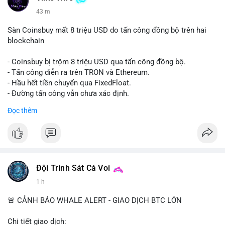
43 m
Sàn Coinsbuy mất 8 triệu USD do tấn công đồng bộ trên hai
blockchain
- Coinsbuy bị trộm 8 triệu USD qua tấn công đồng bộ.
- Tấn công diễn ra trên TRON và Ethereum.
- Hầu hết tiền chuyển qua FixedFloat.
- Đường tấn công vẫn chưa xác định.
Đọc thêm
#binancesquare
#cryptonews
#coinsbuy
#trx
#eth
$trx $eth
#vlikevn
#titanbot
Đội Trinh Sát Cá Voi
📰 Nguồn: CoinDesk
1 h
🚨 CẢNH BÁO WHALE ALERT - GIAO DỊCH BTC LỚN
Chi tiết giao dịch: