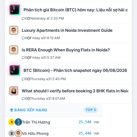
Phân tích giá Bitcoin (BTC) hôm nay: Liệu nỗi sợ hãi có mở 
0
Yesterday at 2:33 PM
Luxury Apartments in Noida Investment Guide
0
Friday a31 6:13 AM
Is RERA Enough When Buying Flats in Noida?
0
Friday a31 5:37 AM
BTC (Bitcoin) - Phân tích snapshot ngày 06/08/2026
0
Thursday a31 2:43 PM
What should I verify before booking 3 BHK flats in Noida?
0
Thursday a31 8:01 AM
BẢNG XẾP HẠNG
TOP 5
Trần Thị Hương
25,548
1
VNĐ
Võ Hữu Phong
25,446
2
VNĐ