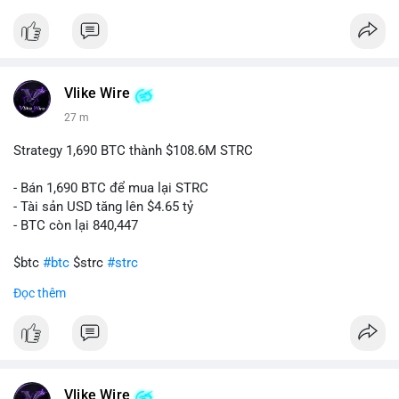
#ukregulation
$btc $eth
#vlikevn
#titanbot
Vlike Wire
27 m
📰 Nguồn: CoinDesk
Strategy 1,690 BTC thành $108.6M STRC
- Bán 1,690 BTC để mua lại STRC
- Tài sản USD tăng lên $4.65 tỷ
- BTC còn lại 840,447
$btc
#btc
$strc
#strc
Đọc thêm
#vlikevn
#titanbot
📰 Nguồn: Cointelegraph
Vlike Wire