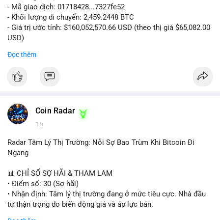
- Mã giao dịch: 01718428...7327fe52
- Khối lượng di chuyển: 2,459.2448 BTC
- Giá trị ước tính: $160,052,570.66 USD (theo thị giá $65,082.00
USD)
- Thời gian: 12:19:48 2026-08-10 UTC
Đọc thêm
Nhận định phân tích:
Khối lượng 2,459 BTC tương đương hơn 160 triệu USD được
chuyển trong một giao dịch duy nhất cho thấy dấu hiệu hoạt
động của tổ chức lớn hoặc quỹ đầu tư. Với mức giá hiện tại,
việc di chuyển số lượng lớn này có thể phục vụ mục đích tái
Coin Radar
phân bổ danh mục sang ví lạnh để nắm giữ dài hạn, hoặc
1 h
chuẩn bị nạp lên sàn giao dịch nhằm hiện thực hóa lợi nhuận.
Động thái này có thể tạo áp lực tâm lý ngắn hạn lên thị trường
Radar Tâm Lý Thị Trường: Nỗi Sợ Bao Trùm Khi Bitcoin Đi
khi nhà đầu tư nhỏ lẻ lo ngại về khả năng bán tháo. Tuy nhiên,
Ngang
nếu dòng tiền chảy vào ví lạnh, đây lại là tín hiệu tích cực cho
xu hướng trung hạn.
📊 CHỈ SỐ SỢ HÃI & THAM LAM
• Điểm số: 30 (Sợ hãi)
Lời khuyên cho nhà đầu tư nhỏ lẻ:
• Nhận định: Tâm lý thị trường đang ở mức tiêu cực. Nhà đầu
Hãy theo dõi sát các giao dịch tiếp theo từ địa chỉ ví nguồn để
tư thận trọng do biến động giá và áp lực bán.
xác định rõ hướng đi của dòng tiền. Tránh hành động theo cảm