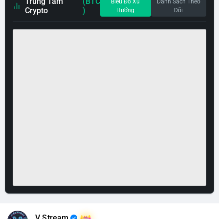
Trung Tâm
(BTC
Biểu Đồ Xu
Danh Sách Theo
Crypto
)
Hướng
Dõi
V Stream