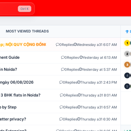
Ctrl K
MOST VIEWED THREADS
1
; NỘI QUY CỘNG ĐỒNG VLIKE.VN: HỆ THỐNG GIÁM SÁT TỰ ĐỘNG V
0
Replies
Wednesday a31 6:07 AM
2
ment Guide
0
Replies
Yesterday at 6:13 AM
3
in Noida?
0
Replies
Yesterday at 5:37 AM
4
t ngày 06/08/2026
0
Replies
Thursday a31 2:43 PM
5
 3 BHK flats in Noida?
0
Replies
Thursday a31 8:01 AM
p by Step
0
Replies
Thursday a31 6:57 AM
etter privacy?
0
Replies
Thursday a31 6:30 AM