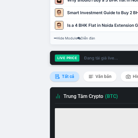
Why should I buy a 3 BHK flat in No
Smart Investment Guide to Buy 2 BH
Is a 4 BHK Flat in Noida Extension
Hide Module
Diễn đàn
Đang tải giá live...
LIVE PRICE
Tất cả
Văn bản
Hì
Trung Tâm Crypto
(BTC)