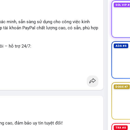
SOL VIP #
xác minh, sẵn sàng sử dụng cho công việc kinh
 tài khoản PayPal chất lượng cao, có sẵn, phù hợp
ôi – hỗ trợ 24/7:
ADA #6
o về độ tin cậy và tính sẵn sàng, giúp bạn giao
 tư vấn chi tiết.
DOGE #7
#seo
#smm
#onlineshopping
#digitalmarketing
accounts
g cao, đảm bảo uy tín tuyệt đối!
TRX #8