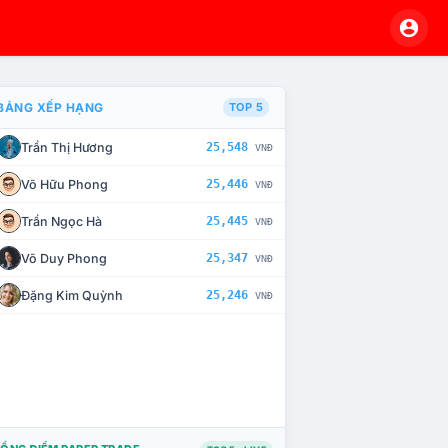
BẢNG XẾP HẠNG
TOP 5
Trần Thị Hương
25,548
VNĐ
À CHẾ TÀI XỬ LÝ VI PHẠM
Võ Hữu Phong
25,446
VNĐ
Trần Ngọc Hà
25,445
VNĐ
Võ Duy Phong
25,347
VNĐ
Đặng Kim Quỳnh
25,246
VNĐ