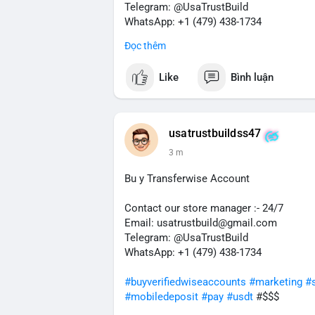
Telegram: @UsaTrustBuild
WhatsApp: +1 (479) 438-1734
Đọc thêm
#buyverifiedvenmoaccounts
#marketing
#mobiledeposit
#pay
#usdt
#$$$
Like
Bình luận
usatrustbuildss47
3 m
Bu y Transferwise Account
Contact our store manager :- 24/7
Email: usatrustbuild@gmail.com
Telegram: @UsaTrustBuild
WhatsApp: +1 (479) 438-1734
#buyverifiedwiseaccounts
#marketing
#
#mobiledeposit
#pay
#usdt
#$$$