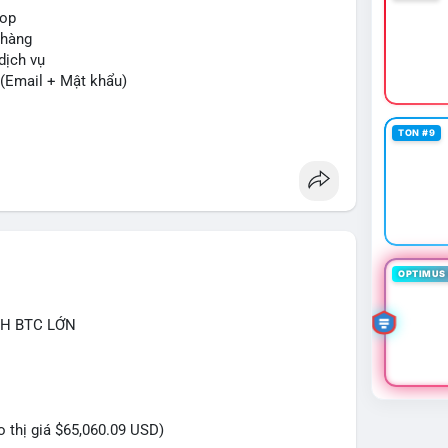
rop
 hàng
dịch vụ
 (Email + Mật khẩu)
TON #9
 được tư vấn!
OPTIMUS 
CH BTC LỚN
eo thị giá $65,060.09 USD)