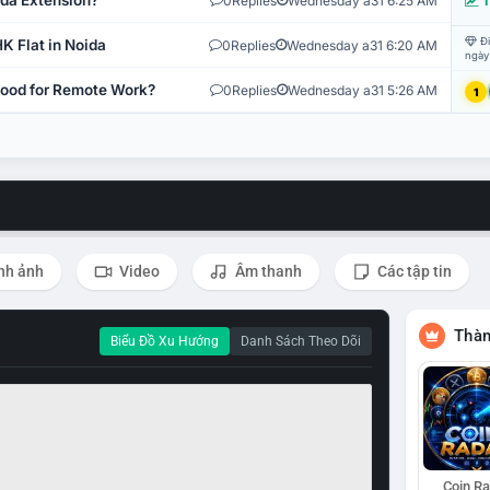
ida Extension?
0
Replies
Wednesday a31 6:25 AM
T
Đi
K Flat in Noida
0
Replies
Wednesday a31 6:20 AM
ngày
 Good for Remote Work?
0
Replies
Wednesday a31 5:26 AM
1
nh ảnh
Video
Âm thanh
Các tập tin
Thàn
Biểu Đồ Xu Hướng
Danh Sách Theo Dõi
Coin R