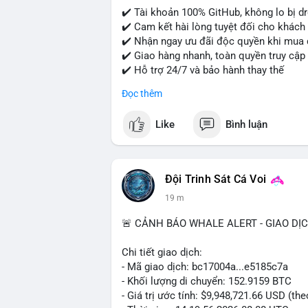
✔️ Tài khoản 100% GitHub, không lo bị d
✔️ Cam kết hài lòng tuyệt đối cho khách
✔️ Nhận ngay ưu đãi độc quyền khi mua 
✔️ Giao hàng nhanh, toàn quyền truy cập
✔️ Hỗ trợ 24/7 và bảo hành thay thế
Đọc thêm
Cần xác nhận đơn hàng? Liên hệ ngay để
Like
Bình luận
📧 Email: usatrustbuild@gmail.com
📩 Telegram: @UsaTrustBuild
Đội Trinh Sát Cá Voi
19 m
🚨 CẢNH BÁO WHALE ALERT - GIAO DỊ
Chi tiết giao dịch:
- Mã giao dịch: bc17004a...e5185c7a
- Khối lượng di chuyển: 152.9159 BTC
- Giá trị ước tính: $9,948,721.66 USD (th