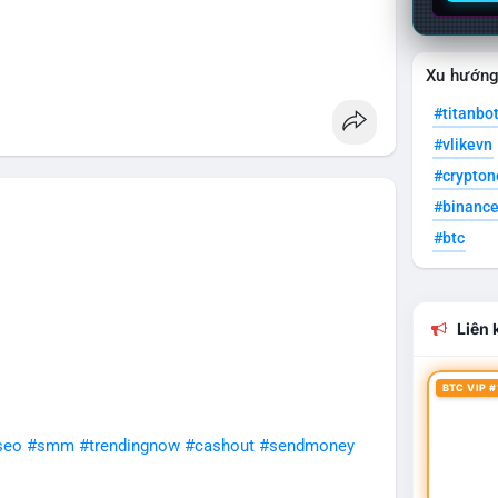
Xu hướn
#seo
#smm
#trendingnow
#cashout
#sendmoney
#titanbo
#vlikevn
#crypto
#binanc
#btc
Liên k
BTC VIP #
seo
#smm
#trendingnow
#cashout
#sendmoney