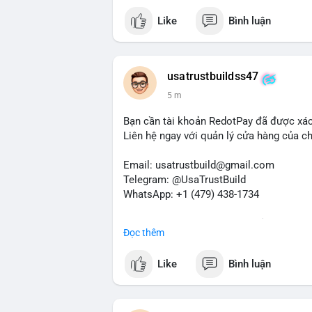
Like
Bình luận
usatrustbuildss47
5 m
Bạn cần tài khoản RedotPay đã được xá
Liên hệ ngay với quản lý cửa hàng của chú
Email: usatrustbuild@gmail.com
Telegram: @UsaTrustBuild
WhatsApp: +1 (479) 438-1734
Dịch vụ uy tín, nhanh chóng, bảo mật.
Đọc thêm
#buyverifiedredotpayaccount
#marketin
#mobiledeposit
#pay
#usdt
#btc
Like
Bình luận