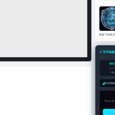
⚡ TITA
BTC
----
--%
SYSTEM:
Trợ lý A