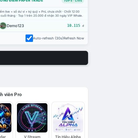
ỔNG ĐIỂM PAPER TRADE
TOP 5 · LIVE
ểm live = số dư ví + ký quỹ + PnL chưa chốt · Chốt 12:00
 cuối tháng · Top 1 trên 20.000 đ nhận 30 ngày VIP Whale.
Demo123
10.115
đ
Auto-refresh (30s)
Refresh Now
h viên Pro
adar
V Stream
Tín Hiệu Alpha