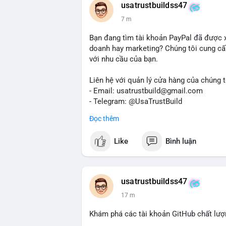
usatrustbuildss47
7 m
Bạn đang tìm tài khoản PayPal đã được 
doanh hay marketing? Chúng tôi cung cấp
với nhu cầu của bạn.
Liên hệ với quản lý cửa hàng của chúng t
- Email: usatrustbuild@gmail.com
- Telegram: @UsaTrustBuild
- WhatsApp: +1 (479) 438-1734
Đọc thêm
Tài khoản của chúng tôi được đánh giá ca
Like
Bình luận
dịch thuận lợi. Hãy nhắn tin ngay để được
#buyverifiedpaypalaccounts
#marketing
#usa
#highqualityaccounts
#readytouse
usatrustbuildss47
17 m
Khám phá các tài khoản GitHub chất lượn