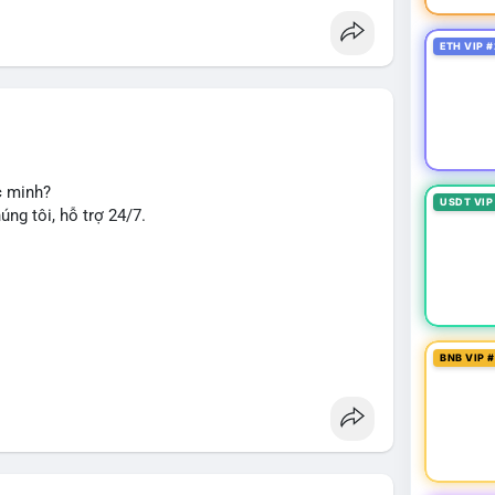
ETH VIP #
c minh?
USDT VIP
ng tôi, hỗ trợ 24/7.
BNB VIP 
g
#seo
#smm
#trendingnow
#cashout
#sendmoney