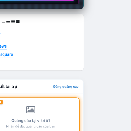
g ▁ ▂ ▃ ▄
t
news
esquare
ết tài trợ
Đăng quảng cáo
1
Quảng cáo tại vị trí #1
Nhấn để đặt quảng cáo của bạn