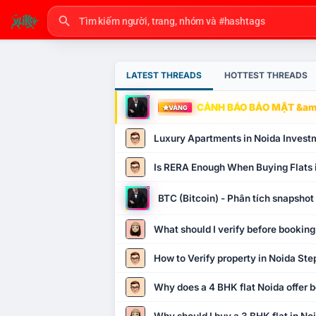
LATEST THREADS
HOTTEST THREADS
CẢNH BÁO BẢO MẬT &amp
VÀNG
Luxury Apartments in Noida Invest
Is RERA Enough When Buying Flats 
BTC (Bitcoin) - Phân tích snapsho
What should I verify before booking
How to Verify property in Noida Ste
Why does a 4 BHK flat Noida offer b