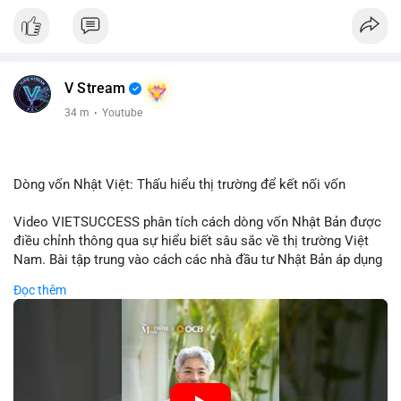
V Stream
34 m
·
Youtube
Dòng vốn Nhật Việt: Thấu hiểu thị trường để kết nối vốn
Video VIETSUCCESS phân tích cách dòng vốn Nhật Bản được
điều chỉnh thông qua sự hiểu biết sâu sắc về thị trường Việt
Nam. Bài tập trung vào cách các nhà đầu tư Nhật Bản áp dụng
chiến lược đầu tư phù hợp với điều kiện kinh tế địa phương, từ
Đọc thêm
đầu tư trực tiếp vào doanh nghiệp đến việc giao dịch tài chính.
Kết nối này không chỉ tạo cơ hội tăng trưởng cho Việt Nam mà
còn tạo ra động lực cho thị trường crypto địa phương khi các
nhà đầu tư đa quốc gia tìm kiếm cơ hội đa dạng. Các yếu tố
như chính sách tài chính Việt Nam, xu hướng đầu tư ESG, và
ổn định thị trường sẽ ảnh hưởng trực tiếp đến lưu lượng vốn