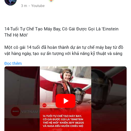
3 m
·
Youtube
14-Tuổi Tự Chế Tạo Máy Bay, Cô Gái Được Gọi Là 'Einstein
Thế Hệ Mới'
Một cô gái 14 tuổi đã hoàn thành dự án tự chế máy bay từ đồ
vật hàng ngày, tạo sự ấn tượng với khả năng kỹ thuật và sáng
tạo. Video do kênh KIEN THUC KINH TE đăng tải ghi lại quá
Đọc thêm
trình cô girl thiết kế, sản xuất và thử nghiệm máy bay, được
nhiều người so sánh với trí tuệ của Einstein. Thành tựu này
không chỉ thể hiện khả năng học tập nhanh chóng mà còn thể
hiện tiềm năng của thế hệ trẻ trong lĩnh vực công nghệ. Mặc dù
chưa liên quan trực tiếp đến tài chính hoặc crypto, sự phát
triển của công nghệ mới thường tạo cơ hội đầu tư hoặc ứng
dụng trong các lĩnh vực số hóa.
🎥 Xem video trực tiếp tại:
Nguồn: KIEN THUC KINH TE