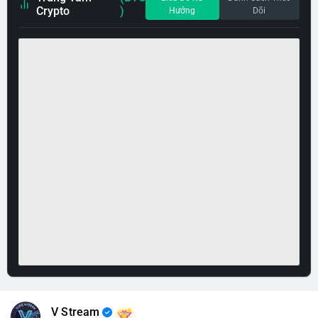
Crypto
)
Hướng
Dõi
V Stream