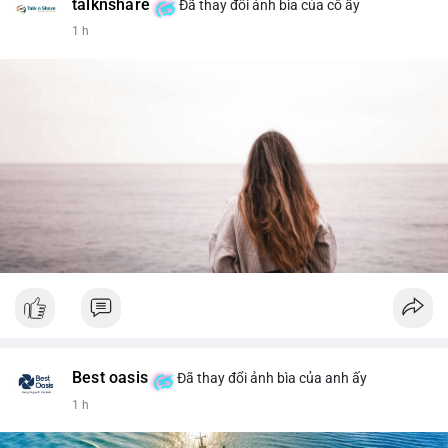
talknshare
Đã thay đổi ảnh bìa của cô ấy
1 h
Best oasis
Đã thay đổi ảnh bìa của anh ấy
1 h