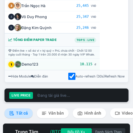
Trần Ngọc Hà
25,445
3
VNĐ
Võ Duy Phong
25,347
4
VNĐ
Đặng Kim Quỳnh
25,246
5
VNĐ
TỔNG ĐIỂM PAPER TRADE
TOP 5 · LIVE
Điểm live = số dư ví + ký quỹ + PnL chưa chốt · Chốt 12:00
ngày cuối tháng · Top 1 trên 20.000 đ nhận 30 ngày VIP Whale.
Demo123
10.115
1
đ
Hide Module
Diễn đàn
Auto-refresh (30s)
Refresh Now
Đang tải giá live...
LIVE PRICE
Tất cả
Văn bản
Hình ảnh
Video
Trung Tâm
(BTC
Biểu Đồ Xu
Danh Sách Theo