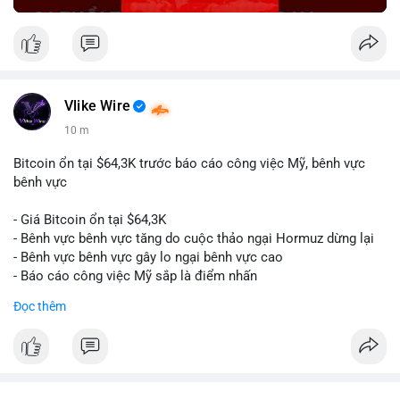
Vlike Wire
10 m
Bitcoin ổn tại $64,3K trước báo cáo công việc Mỹ, bênh vực
bênh vực
- Giá Bitcoin ổn tại $64,3K
- Bênh vực bênh vực tăng do cuộc thảo ngại Hormuz dừng lại
- Bênh vực bênh vực gây lo ngại bênh vực cao
- Báo cáo công việc Mỹ sắp là điểm nhấn
Đọc thêm
$btc
#btc
#vlikevn
#titanbot
📰 Nguồn: CoinDesk