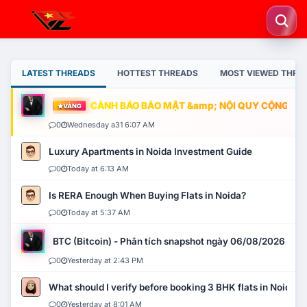
LATEST THREADS
HOTTEST THREADS
MOST VIEWED THRE
CẢNH BÁO BẢO MẬT &amp; NỘI QUY CỘNG ĐỒNG
VÀNG
0
Wednesday a31 6:07 AM
Luxury Apartments in Noida Investment Guide
0
Today at 6:13 AM
Is RERA Enough When Buying Flats in Noida?
0
Today at 5:37 AM
BTC (Bitcoin) - Phân tích snapshot ngày 06/08/2026
0
Yesterday at 2:43 PM
What should I verify before booking 3 BHK flats in Noida?
0
Yesterday at 8:01 AM