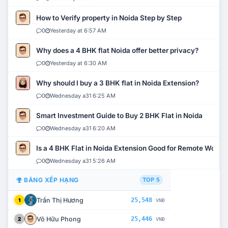
How to Verify property in Noida Step by Step
0
Yesterday at 6:57 AM
Why does a 4 BHK flat Noida offer better privacy?
0
Yesterday at 6:30 AM
Why should I buy a 3 BHK flat in Noida Extension?
0
Wednesday a31 6:25 AM
Smart Investment Guide to Buy 2 BHK Flat in Noida
0
Wednesday a31 6:20 AM
Is a 4 BHK Flat in Noida Extension Good for Remote Work?
0
Wednesday a31 5:26 AM
BẢNG XẾP HẠNG
TOP 5
Trần Thị Hương
25,548
1
VNĐ
Võ Hữu Phong
25,446
2
VNĐ