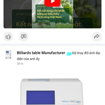
nhập khẩu từ Nhật Bản. Bài cũng nhấn mạnh vai trò của thông
tin thị trường chính xác trong việc giảm rủi ro khi kết nối các
thị trường khác nhau.
🎥 Xem video trực tiếp tại:
Nguồn: VIETSUCCESS
Billiards table Manufacturer
Đã thay đổi ảnh đại
diện của anh ấy
39 m