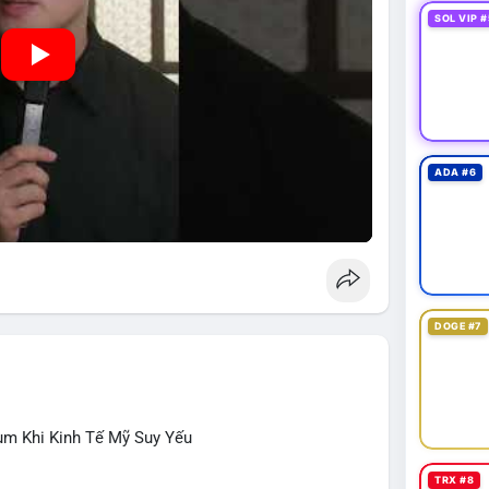
SOL VIP #
ADA #6
DOGE #7
ùm Khi Kinh Tế Mỹ Suy Yếu
TRX #8