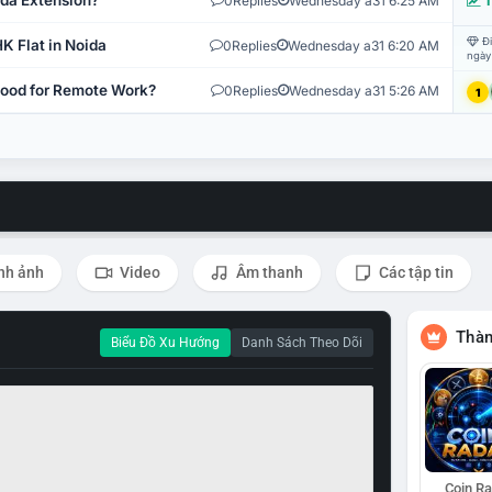
ida Extension?
0
Replies
Wednesday a31 6:25 AM
T
Đi
K Flat in Noida
0
Replies
Wednesday a31 6:20 AM
ngày
 Good for Remote Work?
0
Replies
Wednesday a31 5:26 AM
1
nh ảnh
Video
Âm thanh
Các tập tin
Thàn
Biểu Đồ Xu Hướng
Danh Sách Theo Dõi
Coin R