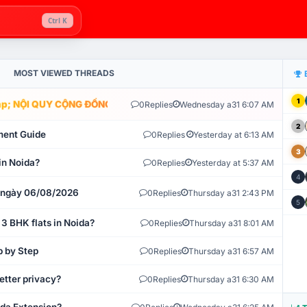
Ctrl K
MOST VIEWED THREADS
1
; NỘI QUY CỘNG ĐỒNG VLIKE.VN: HỆ THỐNG GIÁM SÁT TỰ ĐỘNG V
0
Replies
Wednesday a31 6:07 AM
2
ment Guide
0
Replies
Yesterday at 6:13 AM
3
in Noida?
0
Replies
Yesterday at 5:37 AM
4
t ngày 06/08/2026
0
Replies
Thursday a31 2:43 PM
5
 3 BHK flats in Noida?
0
Replies
Thursday a31 8:01 AM
p by Step
0
Replies
Thursday a31 6:57 AM
etter privacy?
0
Replies
Thursday a31 6:30 AM