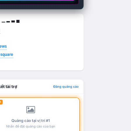
g ▁ ▂ ▃ ▄
t
news
esquare
ết tài trợ
Đăng quảng cáo
1
Quảng cáo tại vị trí #1
Nhấn để đặt quảng cáo của bạn