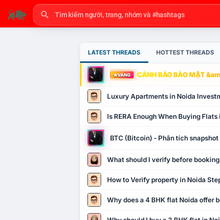
LATEST THREADS
HOTTEST THREADS
CẢNH BÁO BẢO MẬT &amp
VÀNG
Luxury Apartments in Noida Invest
Is RERA Enough When Buying Flats 
BTC (Bitcoin) - Phân tích snapsho
What should I verify before booking
How to Verify property in Noida Ste
Why does a 4 BHK flat Noida offer b