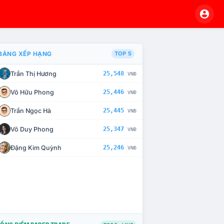
BẢNG XẾP HẠNG
TOP 5
Trần Thị Hương
25,548
VNĐ
À CHẾ TÀI XỬ LÝ VI PHẠM
Võ Hữu Phong
25,446
VNĐ
Trần Ngọc Hà
25,445
VNĐ
Võ Duy Phong
25,347
VNĐ
Đặng Kim Quỳnh
25,246
VNĐ