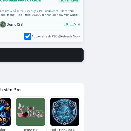
ỔNG ĐIỂM PAPER TRADE
TOP 5 · LIVE
ểm live = số dư ví + ký quỹ + PnL chưa chốt · Chốt 12:00
 cuối tháng · Top 1 trên 20.000 đ nhận 30 ngày VIP Whale.
Demo123
10.115
đ
Auto-refresh (30s)
Refresh Now
h viên Pro
adar
Demo123
Đội Trinh Sát Cá Voi