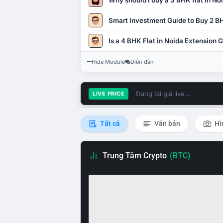
Why should I buy a 3 BHK flat in No
Smart Investment Guide to Buy 2 BH
Is a 4 BHK Flat in Noida Extension
Hide Module
Diễn đàn
Đang tải giá live...
LIVE PRICE
Tất cả
Văn bản
Hì
Trung Tâm Crypto
(BTC)