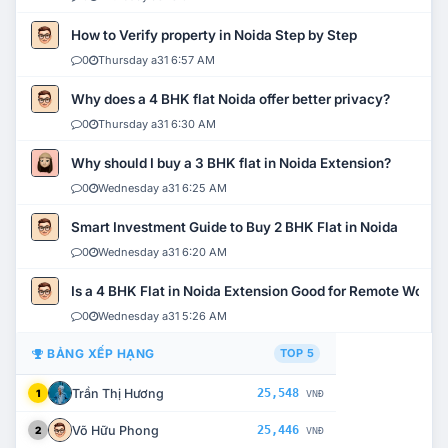
How to Verify property in Noida Step by Step
0
Thursday a31 6:57 AM
Why does a 4 BHK flat Noida offer better privacy?
0
Thursday a31 6:30 AM
Why should I buy a 3 BHK flat in Noida Extension?
0
Wednesday a31 6:25 AM
Smart Investment Guide to Buy 2 BHK Flat in Noida
0
Wednesday a31 6:20 AM
Is a 4 BHK Flat in Noida Extension Good for Remote Work?
0
Wednesday a31 5:26 AM
BẢNG XẾP HẠNG
TOP 5
Trần Thị Hương
25,548
1
VNĐ
Võ Hữu Phong
25,446
2
VNĐ