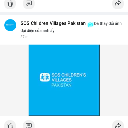
#binancesquare
#cryptonews
#btc
$btc
SOS Children Villages Pakistan
Đã thay đổi ảnh
#vlikevn
#titanbot
đại diện của anh ấy
37 m
📰 Nguồn: Cointelegraph