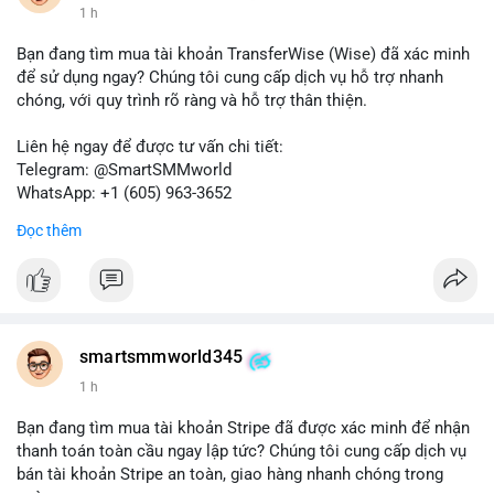
1 h
Bạn đang tìm mua tài khoản TransferWise (Wise) đã xác minh
để sử dụng ngay? Chúng tôi cung cấp dịch vụ hỗ trợ nhanh
chóng, với quy trình rõ ràng và hỗ trợ thân thiện.
Liên hệ ngay để được tư vấn chi tiết:
Telegram: @SmartSMMworld
WhatsApp: +1 (605) 963-3652
Đọc thêm
Lưu ý: Việc mua bán tài khoản có thể vi phạm điều khoản dịch
vụ của Wise. Hãy cân nhắc kỹ trước khi quyết định.
#wise
#transferwise
#taikhoanxacminh
#dichvutaichinh
smartsmmworld345
1 h
Bạn đang tìm mua tài khoản Stripe đã được xác minh để nhận
thanh toán toàn cầu ngay lập tức? Chúng tôi cung cấp dịch vụ
bán tài khoản Stripe an toàn, giao hàng nhanh chóng trong