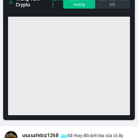
Crypto
)
Hướng
Dõi
usasafebiz1268
Đã thay đổi ảnh bìa của cô ấy