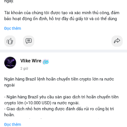
ngày.
Tài khoản của chúng tôi được tạo và xác minh thủ công, đảm
bảo hoạt động ổn định, hỗ trợ đầy đủ giấy tờ và có thể dùng
ngay cho doanh nghiệp của bạn.
Đọc thêm
Liên hệ ngay để được tư vấn và hỗ trợ nhanh nhất:
Telegram: @SmartSMMworld
WhatsApp: +1 (605) 963-3652
#buyverifiedstripeaccounts
#stripeaccounts
#paymentgateway
Vlike Wire
2 giờ
Ngân hàng Brazil lệnh hoãn chuyển tiền crypto lớn ra nước
ngoài
- Ngân hàng Brazil yêu cầu sàn giao dịch trì hoãn chuyển tiền
crypto lớn (>10.000 USD) ra nước ngoài.
- Giao dịch nhỏ hơn nhưng được đánh dấu rủi ro cũng bị trì
hoãn.
- Quy định nhằm kiểm soát dòng tiền, ngăn chặn rửa tiền.
Đọc thêm