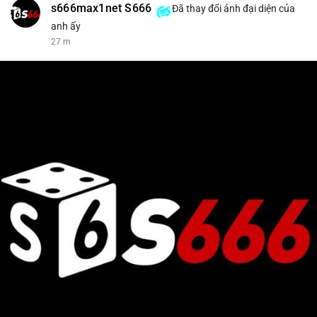
s666max1net S666
Đã thay đổi ảnh đại diện của
anh ấy
27 m