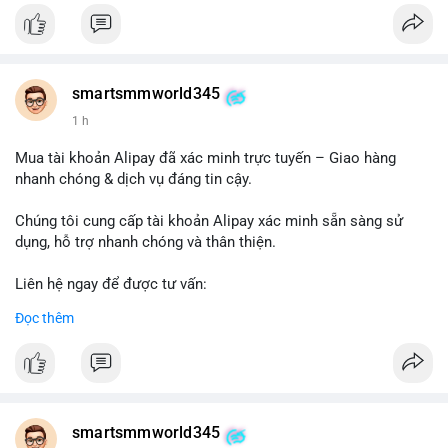
#buywalmartselleraccounts
#walmartseller
#ecommercesolutions
smartsmmworld345
1 h
Mua tài khoản Alipay đã xác minh trực tuyến – Giao hàng
nhanh chóng & dịch vụ đáng tin cậy.
Chúng tôi cung cấp tài khoản Alipay xác minh sẵn sàng sử
dụng, hỗ trợ nhanh chóng và thân thiện.
Liên hệ ngay để được tư vấn:
Telegram: @SmartSMMworld
Đọc thêm
WhatsApp: +1 (605) 963-3652
#buyverifiedalipayaccounts
smartsmmworld345