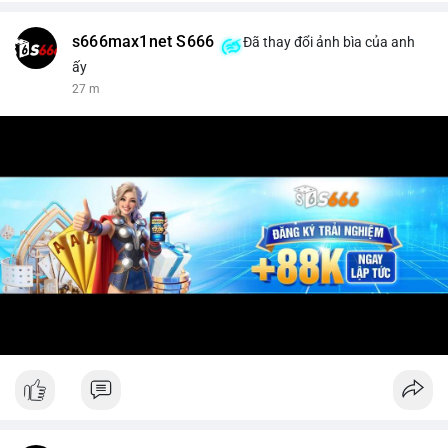
s666max1net S666
Đã thay đổi ảnh bìa của anh
ấy
27 m