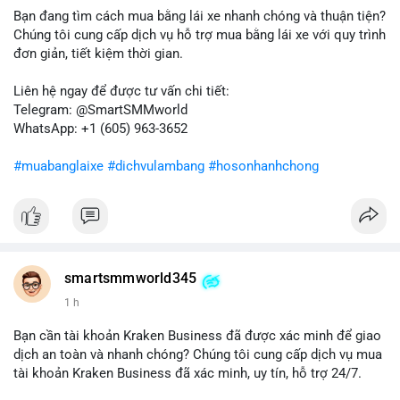
bán ngắn hạn có thể xuất hiện, gây biến động giá. Ngược lại,
Bạn đang tìm cách mua bằng lái xe nhanh chóng và thuận tiện?
nếu chuyển sang ví lạnh, tín hiệu này cho thấy niềm tin nắm giữ
Chúng tôi cung cấp dịch vụ hỗ trợ mua bằng lái xe với quy trình
của nhà đầu tư lớn vẫn còn vững chắc.
đơn giản, tiết kiệm thời gian.
Lời khuyên cho nhà đầu tư nhỏ lẻ: Theo dõi sát các giao dịch
Liên hệ ngay để được tư vấn chi tiết:
tiếp theo từ địa chỉ này để xác định điểm đến của dòng tiền.
Telegram: @SmartSMMworld
Tránh hành động theo cảm xúc; hãy dựa trên dữ liệu xác nhận
WhatsApp: +1 (605) 963-3652
và quản lý rủi ro chặt chẽ trong bối cảnh biến động có thể gia
tăng.
#muabanglaixe
#dichvulambang
#hosonhanhchong
#87917btc
#572kusd
#vilanh
#tichluydaihan
#btcmempool
smartsmmworld345
1 h
Bạn cần tài khoản Kraken Business đã được xác minh để giao
dịch an toàn và nhanh chóng? Chúng tôi cung cấp dịch vụ mua
tài khoản Kraken Business đã xác minh, uy tín, hỗ trợ 24/7.