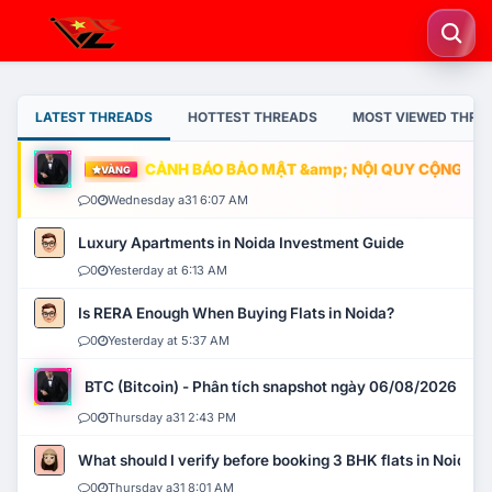
LATEST THREADS
HOTTEST THREADS
MOST VIEWED THRE
CẢNH BÁO BẢO MẬT &amp; NỘI QUY CỘNG ĐỒNG
VÀNG
0
Wednesday a31 6:07 AM
Luxury Apartments in Noida Investment Guide
0
Yesterday at 6:13 AM
Is RERA Enough When Buying Flats in Noida?
0
Yesterday at 5:37 AM
BTC (Bitcoin) - Phân tích snapshot ngày 06/08/2026
0
Thursday a31 2:43 PM
What should I verify before booking 3 BHK flats in Noida?
0
Thursday a31 8:01 AM