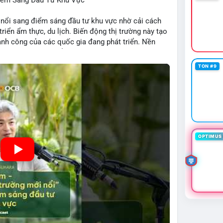
Điểm Sáng Đầu Tư Khu Vực
 nổi sang điểm sáng đầu tư khu vực nhờ cải cách
 triển ẩm thực, du lịch. Biến động thị trường này tạo
ng, người bán tăng.
hành công của các quốc gia đang phát triển. Nền
tập trung vào stablecoin, theo dõi US legislation.
ng nhờ chính sách ổn định và sự quan tâm từ nhà
TON #9
OPTIMUS 