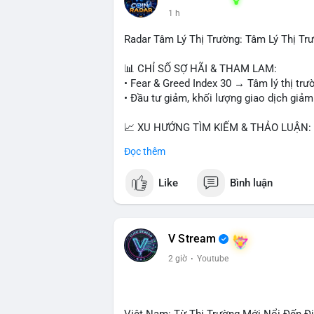
1 h
Radar Tâm Lý Thị Trường: Tâm Lý Thị T
📊 CHỈ SỐ SỢ HÃI & THAM LAM:
• Fear & Greed Index 30 → Tâm lý thị trư
• Đầu tư giảm, khối lượng giao dịch giảm
📈 XU HƯỚNG TÌM KIẾM & THẢO LUẬN:
• CoinGecko: Jimothy The Raccoon, Pudgy
Đọc thêm
Tutorial.
• Google Trends: chủ đề bóng đá, địa ph
Like
Bình luận
• LunarCrush: Ethereum, Solana, Dogecoin
etc.
💬 DÒNG CHẢY TIN TỨC & TRUYỀN TH
V Stream
• Telegram: US Senate tiến hành bỏ phiếu
2 giờ
·
Youtube
nhu cầu.
• Binance Square: nhiều trader short, cả
• Binance announcements: hỗ trợ cổ phiế
• Tin tức gần đây: Bitcoin exploit, Bybi