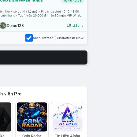
ỔNG ĐIỂM PAPER TRADE
TOP 5 · LIVE
ểm live = số dư ví + ký quỹ + PnL chưa chốt · Chốt 12:00
 cuối tháng · Top 1 trên 20.000 đ nhận 30 ngày VIP Whale.
Demo123
10.115
đ
Auto-refresh (30s)
Refresh Now
h viên Pro
ike
Coin Radar
Tín Hiệu Alpha