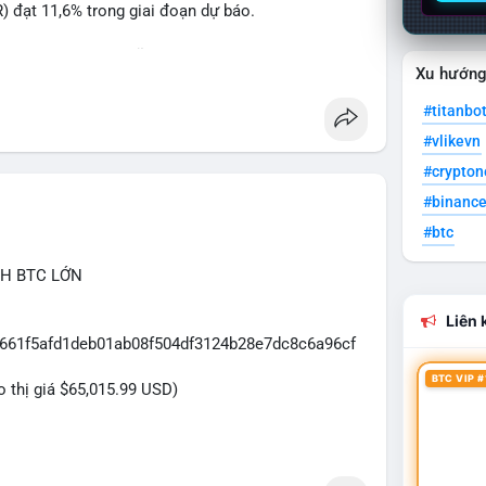
 đạt 11,6% trong giai đoạn dự báo.
à nhà đầu tư trong lĩnh vực công nghệ ô tô xanh.
Xu hướn
ncầu
#titanbo
#vlikevn
#crypto
#binanc
#btc
CH BTC LỚN
Liên k
c661f5afd1deb01ab08f504df3124b28e7dc8c6a96cf
BTC VIP #
eo thị giá $65,015.99 USD)
uân chuyển trong một giao dịch chưa xác nhận duy