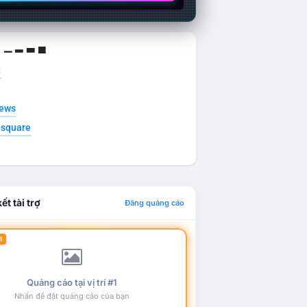
g ▁ ▂ ▃ ▄
t
news
esquare
ết tài trợ
Đăng quảng cáo
1
Quảng cáo tại vị trí #1
Nhấn để đặt quảng cáo của bạn