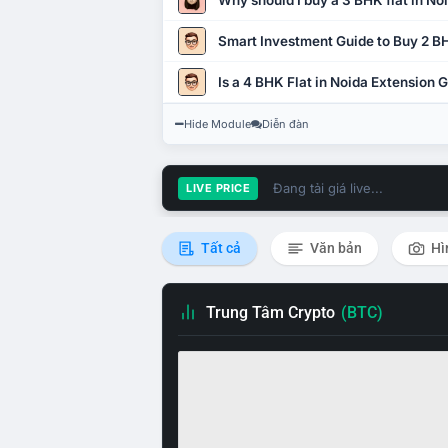
Why should I buy a 3 BHK flat in No
Smart Investment Guide to Buy 2 BH
Is a 4 BHK Flat in Noida Extension
Hide Module
Diễn đàn
Đang tải giá live...
LIVE PRICE
Tất cả
Văn bản
Hì
Trung Tâm Crypto
(BTC)