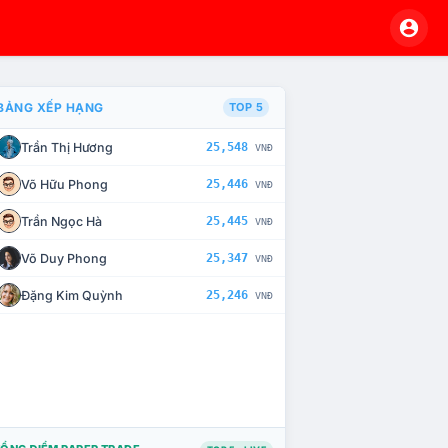
BẢNG XẾP HẠNG
TOP 5
Trần Thị Hương
25,548
VNĐ
À CHẾ TÀI XỬ LÝ VI PHẠM
Võ Hữu Phong
25,446
VNĐ
Trần Ngọc Hà
25,445
VNĐ
Võ Duy Phong
25,347
VNĐ
Đặng Kim Quỳnh
25,246
VNĐ