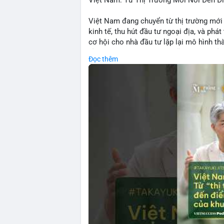
Việt Nam: Từ Thị Trường Mới Nổi Đến 
crypto.
Việt Nam đang chuyển từ thị trường mới
💡 NHẬN ĐỊNH & KHUYẾN NGHỊ:
kinh tế, thu hút đầu tư ngoại địa, và phát
• Tâm lý ngắn hạn: sợ hãi, giảm khối lượ
cơ hội cho nhà đầu tư lặp lại mô hình t
• Khuyến nghị: giữ cẩn thận, tránh short, 
tảng crypto tại Việt Nam cũng tăng trưở
Đọc thêm
đầu tư toàn cầu.
📊 Nguồn: Radar Tâm Lý Thị Trường
🎥 Xem video trực tiếp tại:
Nguồn: VIETSUCCESS