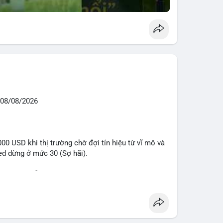
08/08/2026
0 USD khi thị trường chờ đợi tín hiệu từ vĩ mô và
eed dừng ở mức 30 (Sợ hãi).
 voi BTC diễn ra dày đặc, đáng chú ý nhất là lệnh
D lúc 08:19 UTC và 61,37 BTC (gần 4 triệu USD) lúc
ân bổ tài sản, chưa tạo áp lực bán trực tiếp lên