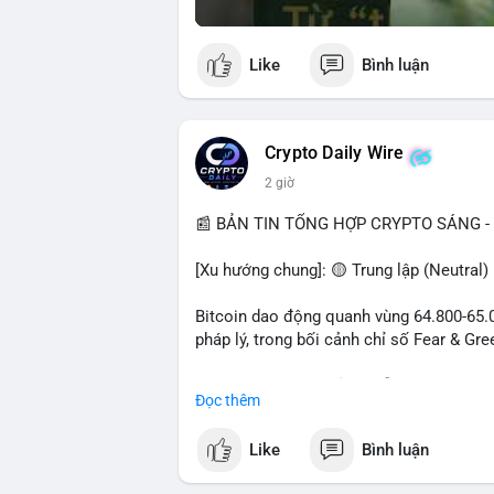
Like
Bình luận
Crypto Daily Wire
2 giờ
📰 BẢN TIN TỔNG HỢP CRYPTO SÁNG - 
[Xu hướng chung]: 🟡 Trung lập (Neutral)
Bitcoin dao động quanh vùng 64.800-65.00
pháp lý, trong bối cảnh chỉ số Fear & Gr
- Thị trường & Giá cả: Chuỗi giao dịch cá
Đọc thêm
chuyển 289,92 BTC trị giá 18,83 triệu US
06:19 UTC. Các lệnh này chủ yếu là tái ph
Like
Bình luận
sàn.