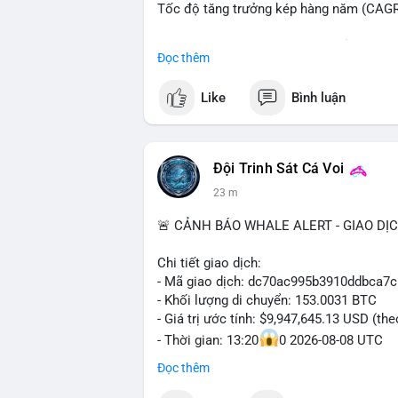
Tốc độ tăng trưởng kép hàng năm (CAGR)
Đây là cơ hội lớn cho các nhà sản xuất v
Đọc thêm
#xehybrid
#côngnghệôtô
#thịtrườngtoà
Like
Bình luận
Đội Trinh Sát Cá Voi
23 m
🚨 CẢNH BÁO WHALE ALERT - GIAO DỊ
Chi tiết giao dịch:
- Mã giao dịch: dc70ac995b3910ddbca7
- Khối lượng di chuyển: 153.0031 BTC
- Giá trị ước tính: $9,947,645.13 USD (th
- Thời gian: 13:20
0 2026-08-08 UTC
Đọc thêm
Nhận định phân tích hành vi của Cá voi:
153 BTC trị giá gần 10 triệu USD được l