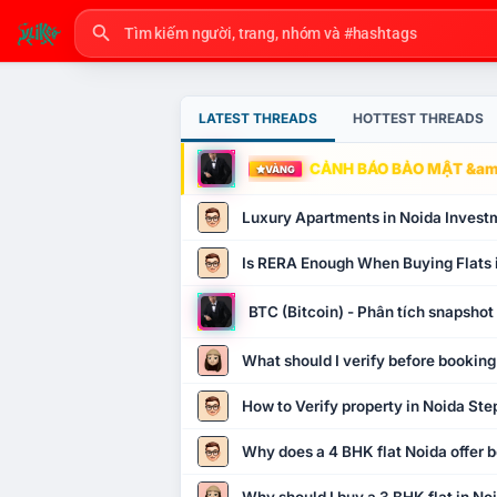
LATEST THREADS
HOTTEST THREADS
CẢNH BÁO BẢO MẬT &amp
VÀNG
Luxury Apartments in Noida Invest
Is RERA Enough When Buying Flats 
BTC (Bitcoin) - Phân tích snapsho
What should I verify before booking
How to Verify property in Noida Ste
Why does a 4 BHK flat Noida offer b