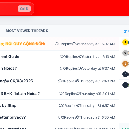
Ctrl K
MOST VIEWED THREADS
1
; NỘI QUY CỘNG ĐỒNG VLIKE.VN: HỆ THỐNG GIÁM SÁT TỰ ĐỘNG V
0
Replies
Wednesday a31 6:07 AM
2
ment Guide
0
Replies
Yesterday at 6:13 AM
3
in Noida?
0
Replies
Yesterday at 5:37 AM
4
t ngày 06/08/2026
0
Replies
Thursday a31 2:43 PM
5
 3 BHK flats in Noida?
0
Replies
Thursday a31 8:01 AM
p by Step
0
Replies
Thursday a31 6:57 AM
etter privacy?
0
Replies
Thursday a31 6:30 AM