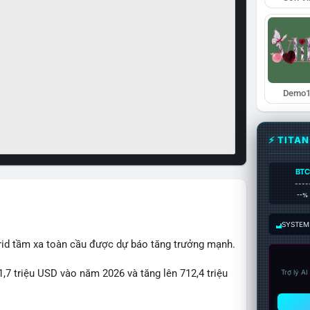
Demo1
⚡ TITA
BTC
----
--%
SYSTEM:
rid tầm xa toàn cầu được dự báo tăng trưởng mạnh.
1,7 triệu USD vào năm 2026 và tăng lên 712,4 triệu
Trợ lý A