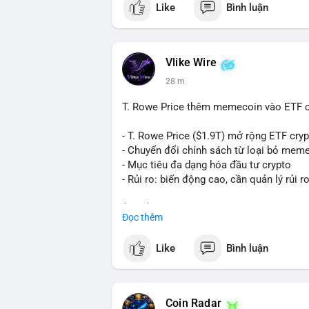
Like
Bình luận
nhất. Khối lượng này không quá lớn để 
chức hoặc nhà đầu tư lớn đang tái cơ c
thường là bước chuẩn bị cho lệnh bán tr
nhận là ví lạnh không kết nối internet, k
Vlike Wire
lực bán ngắn hạn. Thời điểm cuối tuần, 
28 m
$65,000 có thể mạnh hơn bình thường kh
T. Rowe Price thêm memecoin vào ETF c
Lời khuyên ngắn gọn cho nhà đầu tư nhỏ 
Theo dõi xác nhận của giao dịch này. Nếu
- T. Rowe Price ($1.9T) mở rộng ETF cr
nhịp điều chỉnh ngắn hạn. Tuyệt đối khô
- Chuyển đổi chính sách từ loại bỏ mem
tiền lớn chưa xác định rõ đích đến cuối 
- Mục tiêu đa dạng hóa đầu tư crypto
- Rủi ro: biến động cao, cần quản lý rủi r
#153btc
#10triệuusd
#chuyểnvílớn
#btc
$btc $eth
Đọc thêm
#vlikevn
#titanbot
Like
Bình luận
📰 Nguồn: CoinDesk
Coin Radar