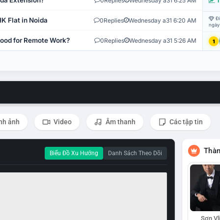
ida Extension?
0
Replies
Wednesday a31 6:25 AM
T
Đi
K Flat in Noida
0
Replies
Wednesday a31 6:20 AM
ngày
 Good for Remote Work?
0
Replies
Wednesday a31 5:26 AM
1
nh ảnh
Video
Âm thanh
Các tập tin
Thàn
Biểu Đồ Xu Hướng
Danh Sách Theo Dõi
Sơn Vl