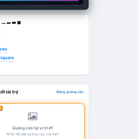
g ▁ ▂ ▃ ▄
t
news
esquare
ết tài trợ
Đăng quảng cáo
1
Quảng cáo tại vị trí #1
Nhấn để đặt quảng cáo của bạn