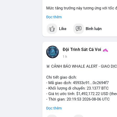
Mức tăng trưởng này tương ứng với tốc 
suốt giai đoạn dự báo.
Đọc thêm
Nhu cầu về các giải pháp kiểm soát khí 
Like
Bình luận
trường nghiêm ngặt, là những yếu tố chín
Đội Trinh Sát Cá Voi
1 h
🚨 CẢNH BÁO WHALE ALERT - GIAO DỊ
Chi tiết giao dịch:
- Mã giao dịch: 45933c91...0c2694f7
- Khối lượng di chuyển: 23.1377 BTC
- Giá trị ước tính: $1,492,172.22 USD (th
- Thời gian: 20:19:53 2026-08-06 UTC
Đọc thêm
Nhận định phân tích hành vi của Cá voi 
đương gần 1.5 triệu USD được di chuyển 