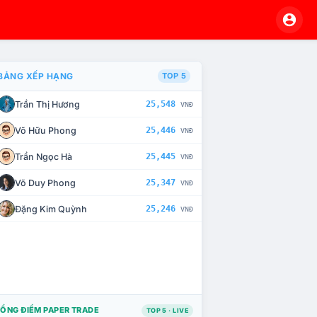
BẢNG XẾP HẠNG
TOP 5
Trần Thị Hương
25,548
VNĐ
À CHẾ TÀI XỬ LÝ VI PHẠM
Võ Hữu Phong
25,446
VNĐ
Trần Ngọc Hà
25,445
VNĐ
Võ Duy Phong
25,347
VNĐ
Đặng Kim Quỳnh
25,246
VNĐ
ỔNG ĐIỂM PAPER TRADE
TOP 5 · LIVE