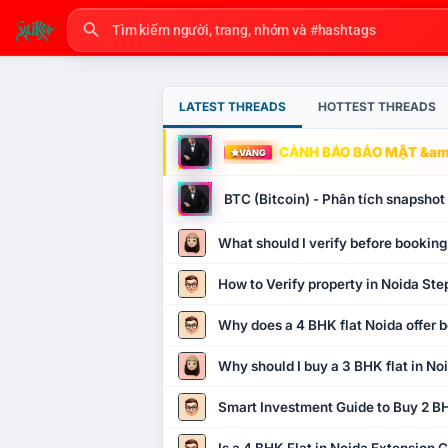
LATEST THREADS
HOTTEST THREADS
CẢNH BÁO BẢO MẬT &amp
VÀNG
BTC (Bitcoin) - Phân tích snapsho
What should I verify before booking
How to Verify property in Noida Ste
Why does a 4 BHK flat Noida offer b
Why should I buy a 3 BHK flat in No
Smart Investment Guide to Buy 2 BH