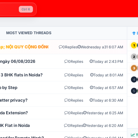
Ctrl K
MOST VIEWED THREADS
1
; NỘI QUY CỘNG ĐỒNG VLIKE.VN: HỆ THỐNG GIÁM SÁT TỰ ĐỘNG V
0
Replies
Wednesday a31 6:07 AM
2
t ngày 06/08/2026
0
Replies
Today at 2:43 PM
3
 3 BHK flats in Noida?
0
Replies
Today at 8:01 AM
4
p by Step
0
Replies
Today at 6:57 AM
5
etter privacy?
0
Replies
Today at 6:30 AM
ida Extension?
0
Replies
Yesterday at 6:25 AM
K Flat in Noida
0
Replies
Yesterday at 6:20 AM
T