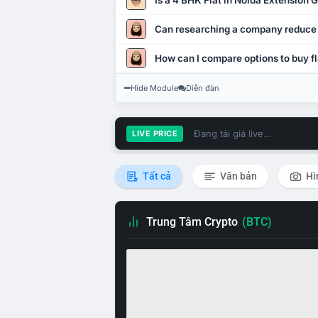
Is a 4 BHK Flat in Noida Extension
Can researching a company reduce
How can I compare options to buy fl
Hide Module
Diễn đàn
Đang tải giá live...
LIVE PRICE
Tất cả
Văn bản
Hì
Trung Tâm Crypto
(BTC)