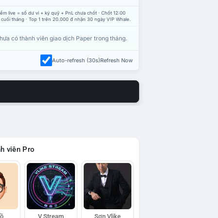
ểm live = số dư ví + ký quỹ + PnL chưa chốt · Chốt 12:00
 cuối tháng · Top 1 trên 20.000 đ nhận 30 ngày VIP Whale.
hưa có thành viên giao dịch Paper trong tháng.
Auto-refresh (30s)
Refresh Now
h viên Pro
Hồ
V Stream
Sơn Vlike