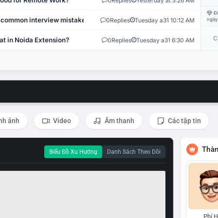
 Good for Remote Work?
0
Replies
Yesterday at 5:26 AM
Đi
 common interview mistakes?
0
Replies
Tuesday a31 10:12 AM
ngày
C
at in Noida Extension?
0
Replies
Tuesday a31 6:30 AM
nh ảnh
Video
Âm thanh
Các tập tin
Thàn
Biểu Đồ Xu Hướng
Danh Sách Theo Dõi
Phí 