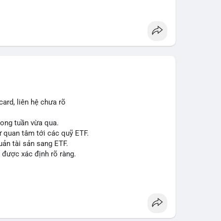
á 2.1 B$.
ity Act, mặc dù chưa có sự đồng thuận hai đảng.
ong việc xác định đủ điều kiện vay mua nhà, áp
p giấy phép stablecoin theo khung mới nghiêm
háp lý, thiết lập tiền lệ cho các vụ án hình sự và
g crypto sớm, dù vẫn còn rào cản pháp lý.
g sau vụ hack 7 M$, tiền trộm được chuyển sang
ard, liên hệ chưa rõ
 thưởng Bitcoin cho nhân viên, cho phép nhận phần
trong tuần vừa qua.
ự quan tâm tới các quỹ ETF.
uản tài sản sang ETF.
#sol
#xrp
#cc
#sky
#sand
#skr
#dvt
 được xác định rõ ràng.
 $dvt