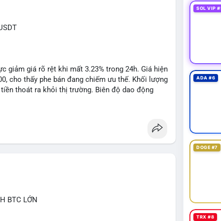
SOL VIP #
XUSDT
c giảm giá rõ rệt khi mất 3.23% trong 24h. Giá hiện
500, cho thấy phe bán đang chiếm ưu thế. Khối lượng
ADA #6
tiền thoát ra khỏi thị trường. Biên độ dao động
n cho các lệnh short ngắn hạn.
1: $6.3500, TP2: $6.2800
DOGE #7
 khuyến nghị tối đa 2-3% tổng vốn, đặt SL cứng ngay
ớc biến động bất thường.
CH BTC LỚN
ngbiendong24h
TRX #8