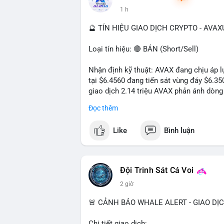
1 h
🔮 TÍN HIỆU GIAO DỊCH CRYPTO - AVA
Loại tín hiệu: 🔴 BÁN (Short/Sell)
Nhận định kỹ thuật: AVAX đang chịu áp lự
tại $6.4560 đang tiến sát vùng đáy $6.3
giao dịch 2.14 triệu AVAX phản ánh dòng 
trong ngày khá rộng (5.6%), tạo điều kiệ
Đọc thêm
Khuyến nghị giao dịch cụ thể:
Like
Bình luận
- Vùng Entry: $6.4500 - $6.4800
- Mục tiêu chốt lời (Take Profit - TP): TP
- Cắt lỗ (Stop Loss - SL): $6.5800
Đội Trinh Sát Cá Voi
Lời khuyên quản trị vốn: Khối lượng lệnh
2 giờ
sau khi vào lệnh để bảo vệ tài khoản trư
🚨 CẢNH BÁO WHALE ALERT - GIAO DỊ
#shortavax
#avax6450
#bearishavax
#vu
Chi tiết giao dịch: