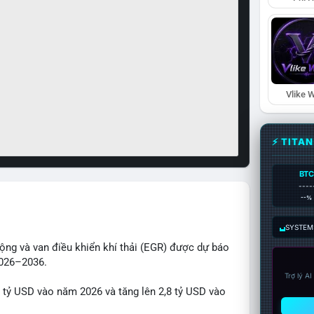
Vlike W
⚡ TITA
BTC
----
--%
SYSTEM:
động và van điều khiển khí thải (EGR) được dự báo
2026–2036.
Trợ lý A
1 tỷ USD vào năm 2026 và tăng lên 2,8 tỷ USD vào