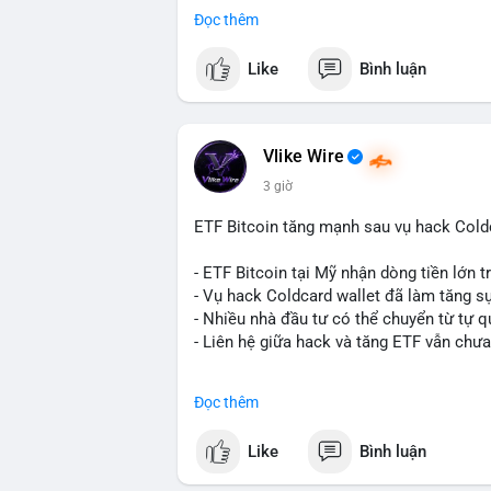
- BitGo công bố IPO 18$/cổ phiếu, định gi
Đọc thêm
- Thượng viện Mỹ tiến hành dự thảo Clar
- Newrez xem xét Bitcoin và Ethereum tr
Like
Bình luận
dụng giá trị giảm để bù đắp biến động.
- Cơ quan quản lý Hồng Kông bắt đầu cấ
ngặt.
- Tòa án Nga công nhận crypto là tài sản p
Vlike Wire
dân sự.
3 giờ
- Trump hy vọng ký luật cơ cấu thị trườn
- Saga’s EVM blockchain ngừng hoạt độn
ETF Bitcoin tăng mạnh sau vụ hack Coldc
Ethereum.
- Steak ’n Shake triển khai chương trình
- ETF Bitcoin tại Mỹ nhận dòng tiền lớn 
lương bằng BTC.
- Vụ hack Coldcard wallet đã làm tăng s
- Nhiều nhà đầu tư có thể chuyển từ tự q
#binancesquare
#cryptonews
#btc
#eth
- Liên hệ giữa hack và tăng ETF vẫn chưa
$btc $eth $sol $xrp $cc $sky $sand $skr
#binancesquare
#cryptonews
#btc
#etf
Đọc thêm
#vlikevn
#titanbot
$btc
Like
Bình luận
📰 Nguồn: Decrypt
#vlikevn
#titanbot