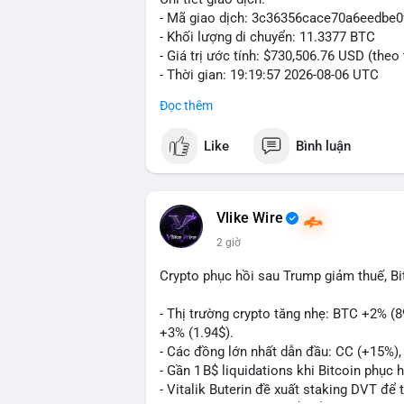
- Mã giao dịch: 3c36356cace70a6eedb
- Khối lượng di chuyển: 11.3377 BTC
- Giá trị ước tính: $730,506.76 USD (theo
- Thời gian: 19:19:57 2026-08-06 UTC
Đọc thêm
Giao dịch 11.3377 BTC trị giá hơn 730 
nhận. Mức khối lượng này nằm trong tầm
Like
Bình luận
phải dòng tiền tổ chức khổng lồ. Hành 
phản ánh hai kịch bản: hoặc cá voi đang
nhanh, hoặc đang tái cơ cấu ví lạnh nhằ
chuyển này không tạo áp lực bán đáng kể 
Vlike Wire
thấy dòng tiền lớn vẫn đang vận động tíc
2 giờ
Nhà đầu tư nhỏ lẻ nên theo dõi xác nhận 
Crypto phục hồi sau Trump giảm thuế, B
BTC này đổ vào ví sàn giao dịch, khả nă
chuyển sang ví lạnh, đây là dấu hiệu tích 
- Thị trường crypto tăng nhẹ: BTC +2% (
+3% (1.94$).
#11dot3377btc
#730kusd
#chuyenvilanh
- Các đồng lớn nhất dẫn đầu: CC (+15%)
- Gần 1 B$ liquidations khi Bitcoin phục 
- Vitalik Buterin đề xuất staking DVT đ