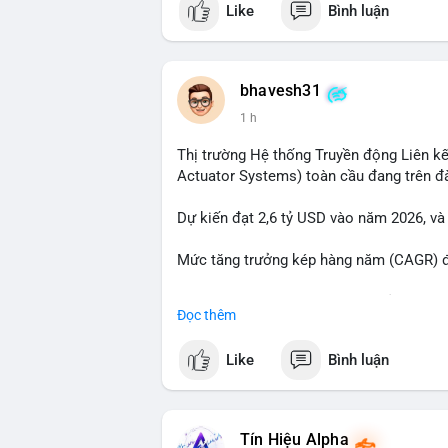
Like
Bình luận
tiền đáng chú ý nhưng chưa đến mức gây 
đang tái phân bổ tài sản giữa các ví nó
hiện lệnh mua/bán lớn. Với tỷ giá hiện tạ
áp lực bán ngắn hạn có thể xuất hiện, tạ
bhavesh31
1 h
Lời khuyên ngắn gọn cho nhà đầu tư nhỏ l
địa chỉ ví nguồn trong 24 giờ tới. Nếu thấ
Thị trường Hệ thống Truyền động Liên kế
trọng đòn bẩy. Ngược lại, nếu BTC được ch
Actuator Systems) toàn cầu đang trên đ
tích cực.
Dự kiến đạt 2,6 tỷ USD vào năm 2026, và
#23dot14btc
#chuyenvilanh
#aplucban
#
Mức tăng trưởng kép hàng năm (CAGR) đạ
Đây là cơ hội lớn cho các nhà sản xuất v
Đọc thêm
#geo
#ai
#automotive
#marketgrowth
#
Like
Bình luận
Tín Hiệu Alpha