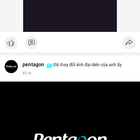
pentagon
Đã thay đổi ảnh đại diện của anh ấy
42 m