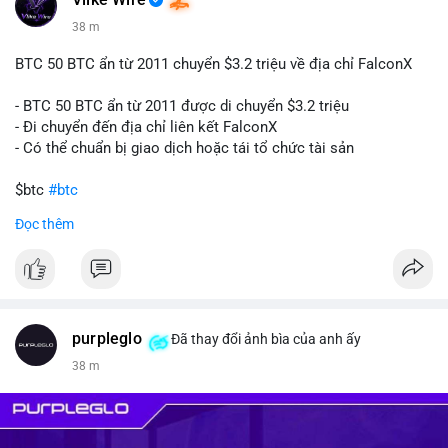
Vlike Wire
38 m
BTC 50 BTC ẩn từ 2011 chuyển $3.2 triệu về địa chỉ FalconX
- BTC 50 BTC ẩn từ 2011 được di chuyển $3.2 triệu
- Đi chuyển đến địa chỉ liên kết FalconX
- Có thể chuẩn bị giao dịch hoặc tái tổ chức tài sản
$btc
#btc
Đọc thêm
#vlikevn
#titanbot
📰 Nguồn: CoinDesk
purpleglo
Đã thay đổi ảnh bìa của anh ấy
38 m