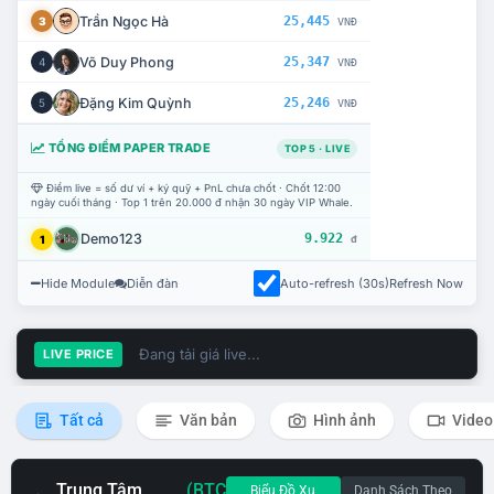
Trần Ngọc Hà
25,445
3
VNĐ
Võ Duy Phong
25,347
4
VNĐ
Đặng Kim Quỳnh
25,246
5
VNĐ
TỔNG ĐIỂM PAPER TRADE
TOP 5 · LIVE
Điểm live = số dư ví + ký quỹ + PnL chưa chốt · Chốt 12:00
ngày cuối tháng · Top 1 trên 20.000 đ nhận 30 ngày VIP Whale.
Demo123
9.922
1
đ
Hide Module
Diễn đàn
Auto-refresh (30s)
Refresh Now
Đang tải giá live...
LIVE PRICE
Tất cả
Văn bản
Hình ảnh
Video
Trung Tâm
(BTC
Biểu Đồ Xu
Danh Sách Theo