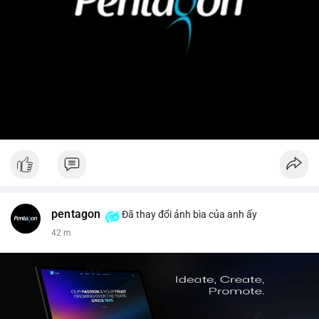
pentagon
Đã thay đổi ảnh bìa của anh ấy
42 m