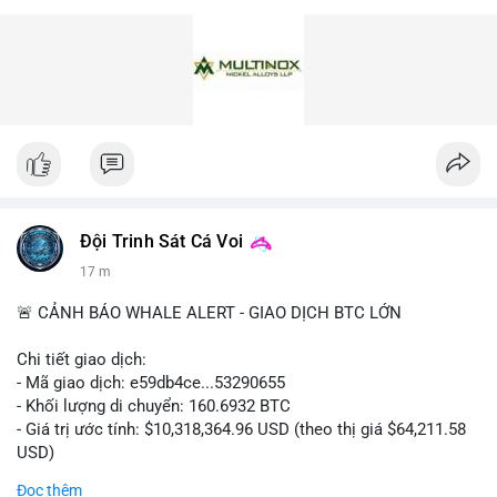
Đội Trinh Sát Cá Voi
17 m
🚨 CẢNH BÁO WHALE ALERT - GIAO DỊCH BTC LỚN
Chi tiết giao dịch:
- Mã giao dịch: e59db4ce...53290655
- Khối lượng di chuyển: 160.6932 BTC
- Giá trị ước tính: $10,318,364.96 USD (theo thị giá $64,211.58
USD)
- Thời gian: 05:19:17 2026-08-07 UTC
Đọc thêm