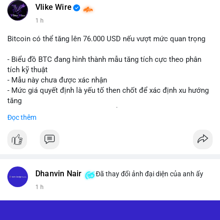
Vlike Wire
1 h
Bitcoin có thể tăng lên 76.000 USD nếu vượt mức quan trọng
- Biểu đồ BTC đang hình thành mẫu tăng tích cực theo phân
tích kỹ thuật
- Mẫu này chưa được xác nhận
- Mức giá quyết định là yếu tố then chốt để xác định xu hướng
tăng
- Nếu phá vỡ mức này, BTC có thể hướng tới 76.000 USD
Đọc thêm
#binancesquare
#cryptonews
#btc
$btc
#vlikevn
#titanbot
Dhanvin Nair
Đã thay đổi ảnh đại diện của anh ấy
1 h
📰 Nguồn: CoinDesk