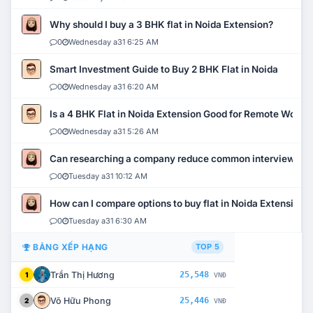
Why should I buy a 3 BHK flat in Noida Extension?
0
Wednesday a31 6:25 AM
Smart Investment Guide to Buy 2 BHK Flat in Noida
0
Wednesday a31 6:20 AM
Is a 4 BHK Flat in Noida Extension Good for Remote Work?
0
Wednesday a31 5:26 AM
Can researching a company reduce common interview mi
0
Tuesday a31 10:12 AM
How can I compare options to buy flat in Noida Extension?
0
Tuesday a31 6:30 AM
BẢNG XẾP HẠNG
TOP 5
Trần Thị Hương
25,548
1
VNĐ
Võ Hữu Phong
25,446
2
VNĐ