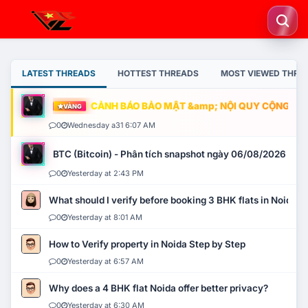
LATEST THREADS
HOTTEST THREADS
MOST VIEWED THRE
CẢNH BÁO BẢO MẬT &amp; NỘI QUY CỘNG ĐỒNG
VÀNG
0
Wednesday a31 6:07 AM
BTC (Bitcoin) - Phân tích snapshot ngày 06/08/2026
0
Yesterday at 2:43 PM
What should I verify before booking 3 BHK flats in Noida?
0
Yesterday at 8:01 AM
How to Verify property in Noida Step by Step
0
Yesterday at 6:57 AM
Why does a 4 BHK flat Noida offer better privacy?
0
Yesterday at 6:30 AM