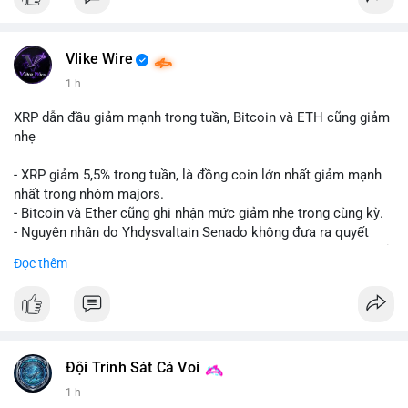
Vlike Wire
1 h
XRP dẫn đầu giảm mạnh trong tuần, Bitcoin và ETH cũng giảm
nhẹ
- XRP giảm 5,5% trong tuần, là đồng coin lớn nhất giảm mạnh
nhất trong nhóm majors.
- Bitcoin và Ether cũng ghi nhận mức giảm nhẹ trong cùng kỳ.
- Nguyên nhân do Yhdysvaltain Senado không đưa ra quyết
định về luật Clarity Act (luật cấu trúc thị trường) trước khi nghỉ
Đọc thêm
hè, đẩy việc thảo luận sang tháng 9.
- Việc trì hoãn pháp lý làm tăng sự không chắc chắn quanh
XRP và Ripple, ảnh hưởng đến tâm lý nhà đầu tư.
#binancesquare
#cryptonews
#xrp
#btc
#eth
#clarityact
#ripple
Đội Trinh Sát Cá Voi
1 h
$xrp $btc $eth