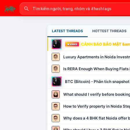
LATEST THREADS
HOTTEST THREADS
CẢNH BÁO BẢO MẬT &amp
VÀNG
Luxury Apartments in Noida Invest
Is RERA Enough When Buying Flats 
BTC (Bitcoin) - Phân tích snapsh
What should I verify before booking
How to Verify property in Noida Ste
Why does a 4 BHK flat Noida offer b