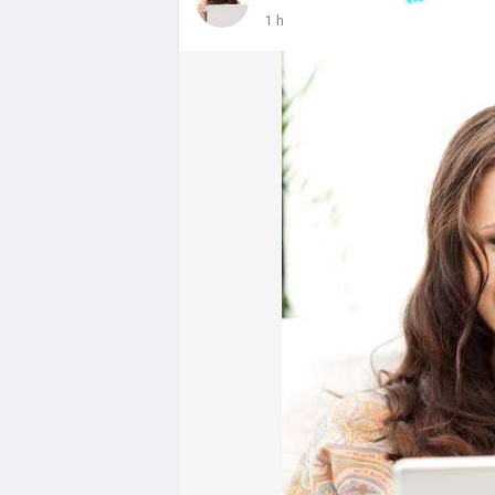
- DeFi & Công nghệ: Tổng TVL DeFi đạt 1
1 h
Ethereum dẫn đầu với 41,85 tỷ USD nhưng
vốn hóa Stablecoin đạt 306,95 tỷ USD, c
BTCPay Foundation xác nhận các node Lig
ngăn rủi ro.
- Quy định & Pháp lý: Brazil công bố quy
24h đối với các giao dịch crypto trên 1
hoặc ví tự quản. Fork BIP-110 của Bitcoi
hashpower, khoảng cách giữa các block ké
Lời khuyên từ chuyên gia: Thị trường đang
thế. Nhà đầu tư nên tránh FOMO, tập trung
dòng vốn ETF (tuần tốt nhất kể từ tháng 4
Xem chi tiết các bài viết đầy đủ tại dòng 
#whalealertbtc
#feargreedindex
#bip110