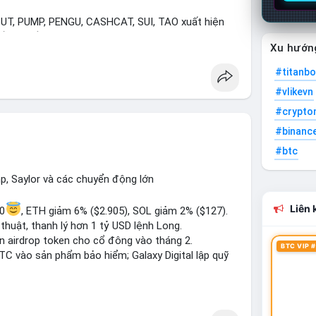
T, PUMP, PENGU, CASHCAT, SUI, TAO xuất hiện
. Chủ đề "tăng giá nhanh" và "bài toán mới" là chủ
Xu hướn
ng hấp dẫn.
#titanbo
Bàn tán về "long SAGA", "short SPCX", và "đã
#vlikevn
ance Square). Tin tức về BIP-110 Bitcoin và SKR
ề airdrop MMT và tích hợp BNB Smart Chain.
#crypto
#binanc
 trường phân cực. Sợ hãi do chỉ số thấp nhưng xu
#btc
ETF, SKR) tạo áp lực lên giá. Rủi ro từ các đề cày
ướng "long" hoặc "short" theo chiến lược cá nhân.
p, Saylor và các chuyển động lớn
Liên k
20
, ETH giảm 6% ($2.905), SOL giảm 2% ($127).
thuật, thanh lý hơn 1 tỷ USD lệnh Long.
ến airdrop token cho cổ đông vào tháng 2.
BTC VIP #
BTC vào sản phẩm bảo hiểm; Galaxy Digital lập quỹ
pháp lý tại Davos; Bồ Đào Nha chặn Polymarket.
#sol
#xrp