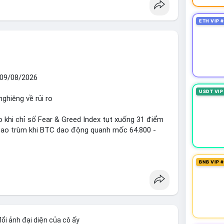
ETH VIP 
09/08/2026
USDT VIP
nghiêng về rủi ro
o khi chỉ số Fear & Greed Index tụt xuống 31 điểm
 bao trùm khi BTC dao động quanh mốc 64.800 -
diễn ra mạnh mẽ với 7 giao dịch BTC lớn được ghi
BNB VIP 
 triệu USD. Đáng chú ý nhất là lệnh chuyển 90,94
triệu USD), cho thấy các tổ chức lớn đang tái cơ
TC chỉ ở mức 0,0043% với tổng thanh lý 24h đạt
ược kiểm soát tốt.
ổi ảnh đại diện của cô ấy