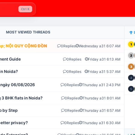
Ctrl K
MOST VIEWED THREADS
1
; NỘI QUY CỘNG ĐỒNG VLIKE.VN: HỆ THỐNG GIÁM SÁT TỰ ĐỘNG 
0
Replies
Wednesday a31 6:07 AM
2
ment Guide
0
Replies
Friday a31 6:13 AM
3
in Noida?
0
Replies
Friday a31 5:37 AM
4
ot ngày 06/08/2026
0
Replies
Thursday a31 2:43 PM
5
 3 BHK flats in Noida?
0
Replies
Thursday a31 8:01 AM
p by Step
0
Replies
Thursday a31 6:57 AM
etter privacy?
0
Replies
Thursday a31 6:30 AM