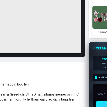
Demo
⚡ TITA
BT
----
--%
SYSTEM:
, memecoin bốc lên
ear & Greed chỉ 31 (sợ hãi), nhưng memecoin như
Trợ lý A
an tâm lớn. Tỷ lệ tham gia giao dịch tăng trên