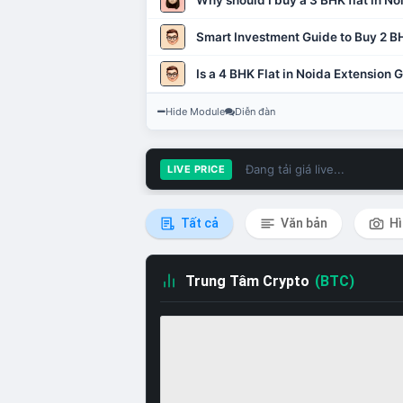
Why should I buy a 3 BHK flat in No
Smart Investment Guide to Buy 2 BH
Is a 4 BHK Flat in Noida Extension
Hide Module
Diễn đàn
Đang tải giá live...
LIVE PRICE
Tất cả
Văn bản
Hì
Trung Tâm Crypto
(BTC)