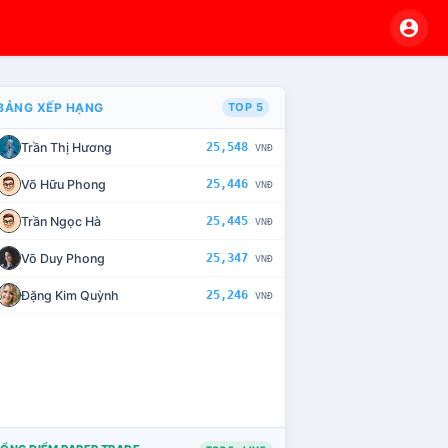
BẢNG XẾP HẠNG
TOP 5
Trần Thị Hương
25,548
VNĐ
VÀ CHẾ TÀI XỬ LÝ VI PHẠM
Võ Hữu Phong
25,446
VNĐ
Trần Ngọc Hà
25,445
VNĐ
Võ Duy Phong
25,347
VNĐ
Đặng Kim Quỳnh
25,246
VNĐ