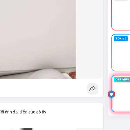
TON #9
OPTIMUS 
ổi ảnh đại diện của cô ấy