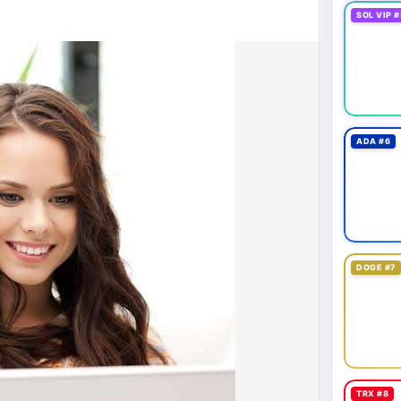
43,06 tỷ USD, gần như đứng yên (tăng 0,14%).
SOL VIP #
 tốc độ tăng trưởng chậm lại. Trong khi đó, tổng
ho thấy nhà đầu tư đang giữ tiền mặt chờ đợi.
htning bị rút tiền và đã chặn truy cập từ xa để
 định mới có hiệu lực từ 1/1/2027, yêu cầu tạm dừng
0.000 USD chuyển sang nhà cung cấp nước ngoài
ADA #6
n khai thác thành công 2 block rồi dừng do thiếu
o dài nhiều giờ.
 trong giai đoạn tích lũy với tâm lý sợ hãi chiếm ưu
 quản trị rủi ro và chờ đợi tín hiệu rõ ràng hơn từ
 với 1 tỷ USD) trước khi gia tăng vị thế.
DOGE #7
thời gian của Vlike.vn!
fork
#brazilcryptoregulation
#defitvl
TRX #8