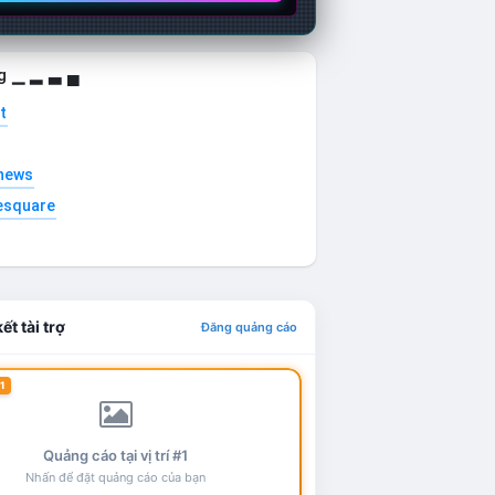
g ▁ ▂ ▃ ▄
t
news
esquare
ết tài trợ
Đăng quảng cáo
1
Quảng cáo tại vị trí #1
Nhấn để đặt quảng cáo của bạn