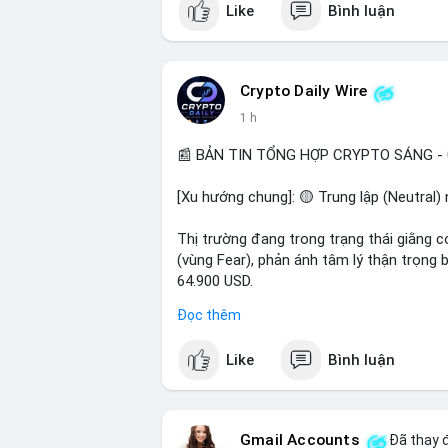
Like
Bình luận
$btc $eth $sol $xrp
#vlikevn
#titanbot
Crypto Daily Wire
1 h
📰 Nguồn: Decrypt
📰 BẢN TIN TỔNG HỢP CRYPTO SÁNG - 
[Xu hướng chung]: 🟡 Trung lập (Neutral) 
Thị trường đang trong trạng thái giằng c
(vùng Fear), phản ánh tâm lý thận trọng
64.900 USD.
Đọc thêm
- Thị trường & Giá cả: Hoạt động cá voi 
nhận trong 24h qua, tổng trị giá hơn 23,6
Like
Bình luận
BTC (5,89 triệu USD) và 89,97 BTC (5,82 
cấu danh mục. Tuy nhiên, funding rate B
6,16 triệu USD, cho thấy đòn bẩy đang đ
Gmail Accounts
Đã thay đ