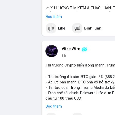
📈 XU HƯỚNG TÌM KIẾM & THẢO LUẬN: TU
nhiều trong tìm kiếm Việt Nam và quốc tế
Đọc thêm
đề hấp dẫn. Bàn tán về SPCX và SAGA cũ
Like
Bình luận
💬 DÒNG CHẢY TIN TỨC & TRUYỀN THÔNG: 
ngồi ăn ở khách sạn 5*" (từ bài đăng Bin
token Solana tăng 250% FDV. Cập nhật v
Vlike Wire
💡 NHẬN ĐỊNH & KHUYẾN NGHỊ: Tâm lý thị
1 h
hướng memecoin và tin tức tích cực (BTC 
SPCX và SAGA vẫn cao. Cần theo dõi xu h
Thị trường Crypto biến động mạnh: Trum
📊 Nguồn: Radar Tâm Lý Thị Trường
- Thị trường đỏ sàn: BTC giảm 3% ($88.
- Áp lực bán mạnh: BTC phá vỡ hỗ trợ kỹ 
- Tin tức quan trọng: Trump Media dự ki
- Định chế tài chính: Delaware Life đưa 
đầu tư 100 triệu USD.
- Pháp lý: CEO Coinbase thúc đẩy khung 
Đọc thêm
#binancesquare
#cryptonews
#btc
#eth