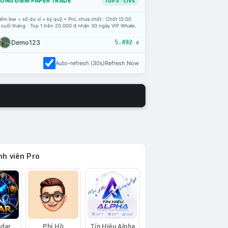
ỔNG ĐIỂM PAPER TRADE
TOP 5 · LIVE
ểm live = số dư ví + ký quỹ + PnL chưa chốt · Chốt 12:00
 cuối tháng · Top 1 trên 20.000 đ nhận 30 ngày VIP Whale.
Demo123
5.492
đ
Auto-refresh (30s)
Refresh Now
h viên Pro
adar
Phí Hồ
Tín Hiệu Alpha