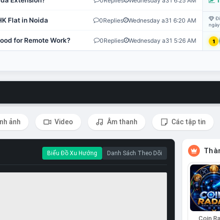
ida Extension?
0
Replies
Wednesday a31 6:25 AM
T
Đi
K Flat in Noida
0
Replies
Wednesday a31 6:20 AM
ngày
 Good for Remote Work?
0
Replies
Wednesday a31 5:26 AM
1
nh ảnh
Video
Âm thanh
Các tập tin
Thàn
Biểu Đồ Xu Hướng
Danh Sách Theo Dõi
Coin R