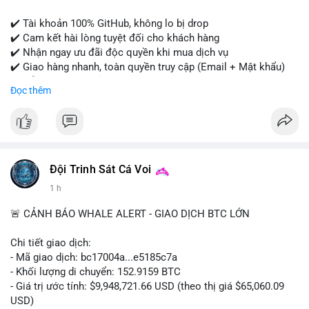
✔️ Tài khoản 100% GitHub, không lo bị drop
✔️ Cam kết hài lòng tuyệt đối cho khách hàng
✔️ Nhận ngay ưu đãi độc quyền khi mua dịch vụ
✔️ Giao hàng nhanh, toàn quyền truy cập (Email + Mật khẩu)
✔️ Hỗ trợ 24/7 và bảo hành thay thế
Đọc thêm
Cần xác nhận đơn hàng? Liên hệ ngay để được tư vấn!
📧 Email: usatrustbuild@gmail.com
📩 Telegram: @UsaTrustBuild
Đội Trinh Sát Cá Voi
1 h
🚨 CẢNH BÁO WHALE ALERT - GIAO DỊCH BTC LỚN
Chi tiết giao dịch:
- Mã giao dịch: bc17004a...e5185c7a
- Khối lượng di chuyển: 152.9159 BTC
- Giá trị ước tính: $9,948,721.66 USD (theo thị giá $65,060.09
USD)