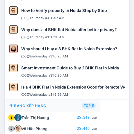
How to Verify property in Noida Step by Step
0
Thursday a31 6:57 AM
Why does a 4 BHK flat Noida offer better privacy?
0
Thursday a31 6:30 AM
Why should I buy a 3 BHK flat in Noida Extension?
0
Wednesday a31 6:25 AM
Smart Investment Guide to Buy 2 BHK Flat in Noida
0
Wednesday a31 6:20 AM
Is a 4 BHK Flat in Noida Extension Good for Remote Work?
0
Wednesday a31 5:26 AM
BẢNG XẾP HẠNG
TOP 5
Trần Thị Hương
25,548
1
VNĐ
Võ Hữu Phong
25,446
2
VNĐ