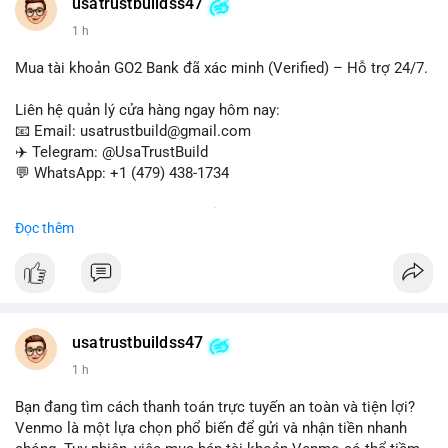
#verifiedaccounts
#onlinepayment
#cashout
#sendmoney
usatrustbuildss47
#trustbuild
1 h
Mua tài khoản GO2 Bank đã xác minh (Verified) – Hỗ trợ 24/7.
Liên hệ quản lý cửa hàng ngay hôm nay:
📧 Email: usatrustbuild@gmail.com
✈️ Telegram: @UsaTrustBuild
💬 WhatsApp: +1 (479) 438-1734
Dịch vụ uy tín, nhanh chóng, bảo mật – phù hợp cho giao dịch,
Đọc thêm
chuyển tiền, mobile deposit và thanh toán USDT.
#buyverifiedgo2bankaccounts
#marketing
#seo
#smm
#trendingnow
#cashout
#sendmoney
#mobiledeposit
#pay
#usdt
usatrustbuildss47
1 h
Bạn đang tìm cách thanh toán trực tuyến an toàn và tiện lợi?
Venmo là một lựa chọn phổ biến để gửi và nhận tiền nhanh