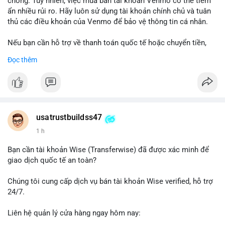
chóng. Tuy nhiên, việc mua bán tài khoản Venmo có thể tiềm
ẩn nhiều rủi ro. Hãy luôn sử dụng tài khoản chính chủ và tuân
thủ các điều khoản của Venmo để bảo vệ thông tin cá nhân.
Nếu bạn cần hỗ trợ về thanh toán quốc tế hoặc chuyển tiền,
hãy liên hệ với chúng tôi qua email hoặc Telegram. Chúng tôi
Đọc thêm
cung cấp dịch vụ tư vấn và giải pháp thanh toán trực tuyến an
toàn.
Liên hệ:
Email: usatrustbuild@gmail.com
Telegram: @UsaTrustBuild
usatrustbuildss47
WhatsApp: +1 (479) 438-1734
1 h
#thanhtoanonline
#venmo
#chuyentien
#giaodichantoan
Bạn cần tài khoản Wise (Transferwise) đã được xác minh để
#taichinhso
#seo
#smm
giao dịch quốc tế an toàn?
Chúng tôi cung cấp dịch vụ bán tài khoản Wise verified, hỗ trợ
24/7.
Liên hệ quản lý cửa hàng ngay hôm nay:
📧 Email: usatrustbuild@gmail.com