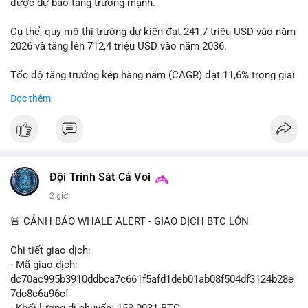
được dự báo tăng trưởng mạnh.
Cụ thể, quy mô thị trường dự kiến đạt 241,7 triệu USD vào năm
2026 và tăng lên 712,4 triệu USD vào năm 2036.
Tốc độ tăng trưởng kép hàng năm (CAGR) đạt 11,6% trong giai
đoạn dự báo.
Đọc thêm
Đây là cơ hội lớn cho các nhà sản xuất và nhà đầu tư trong lĩnh
vực công nghệ ô tô xanh.
#xehybrid
#côngnghệôtô
#thịtrườngtoàncầu
Đội Trinh Sát Cá Voi
2 giờ
🚨 CẢNH BÁO WHALE ALERT - GIAO DỊCH BTC LỚN
Chi tiết giao dịch:
- Mã giao dịch:
dc70ac995b3910ddbca7c661f5afd1deb01ab08f504df3124b28e
7dc8c6a96cf