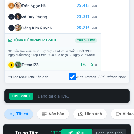
Trần Ngọc Hà
25,445
3
VNĐ
Võ Duy Phong
25,347
4
VNĐ
Đặng Kim Quỳnh
25,246
5
VNĐ
TỔNG ĐIỂM PAPER TRADE
TOP 5 · LIVE
Điểm live = số dư ví + ký quỹ + PnL chưa chốt · Chốt 12:00
ngày cuối tháng · Top 1 trên 20.000 đ nhận 30 ngày VIP Whale.
Demo123
10.115
1
đ
Hide Module
Diễn đàn
Auto-refresh (30s)
Refresh Now
Đang tải giá live...
LIVE PRICE
Tất cả
Văn bản
Hình ảnh
Video
Trung Tâm
(BTC
Biểu Đồ Xu
Danh Sách Theo