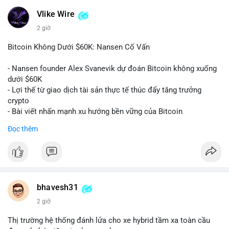
#vlikevn
#titanbot
Vlike Wire
2 giờ
📰 Nguồn: CoinDesk
Bitcoin Không Dưới $60K: Nansen Cố Vấn
- Nansen founder Alex Svanevik dự đoán Bitcoin không xuống
dưới $60K
- Lợi thế từ giao dịch tài sản thực tế thúc đẩy tăng trưởng
crypto
- Bài viết nhấn mạnh xu hướng bền vững của Bitcoin
Đọc thêm
$btc
#btc
#vlikevn
#titanbot
📰 Nguồn: Cointelegraph
bhavesh31
2 giờ
Thị trường hệ thống đánh lửa cho xe hybrid tầm xa toàn cầu