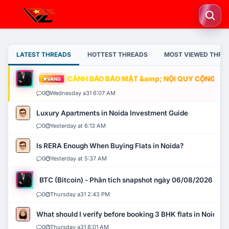
LATEST THREADS
HOTTEST THREADS
MOST VIEWED THRE
CẢNH BÁO BẢO MẬT &amp; NỘI QUY CỘNG ĐỒNG
VÀNG
0
Wednesday a31 6:07 AM
Luxury Apartments in Noida Investment Guide
0
Yesterday at 6:13 AM
Is RERA Enough When Buying Flats in Noida?
0
Yesterday at 5:37 AM
BTC (Bitcoin) - Phân tích snapshot ngày 06/08/2026
0
Thursday a31 2:43 PM
What should I verify before booking 3 BHK flats in Noida?
0
Thursday a31 8:01 AM