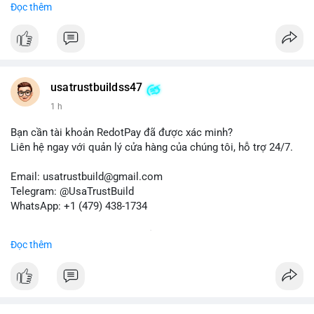
Đọc thêm
✈️ Telegram: @UsaTrustBuild
📱 WhatsApp: +1 (479) 438-1734
Dịch vụ của chúng tôi phù hợp cho nhu cầu chuyển tiền, nhận
tiền, thanh toán quốc tế.
usatrustbuildss47
#buyverifiedwiseaccounts
#marketing
#seo
#smm
1 h
#trendingnow
#cashout
#sendmoney
#mobiledeposit
#pay
#usdt
Bạn cần tài khoản RedotPay đã được xác minh?
Liên hệ ngay với quản lý cửa hàng của chúng tôi, hỗ trợ 24/7.
Email: usatrustbuild@gmail.com
Telegram: @UsaTrustBuild
WhatsApp: +1 (479) 438-1734
Dịch vụ uy tín, nhanh chóng, bảo mật.
Đọc thêm
#buyverifiedredotpayaccount
#marketing
#seo
#smm
#trendingnow
#cashout
#sendmoney
#mobiledeposit
#pay
#usdt
#btc