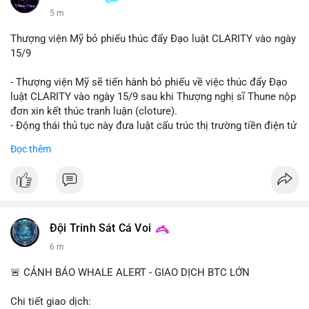
5 m
Thượng viện Mỹ bỏ phiếu thúc đẩy Đạo luật CLARITY vào ngày
15/9
- Thượng viện Mỹ sẽ tiến hành bỏ phiếu về việc thúc đẩy Đạo
luật CLARITY vào ngày 15/9 sau khi Thượng nghị sĩ Thune nộp
đơn xin kết thúc tranh luận (cloture).
- Động thái thủ tục này đưa luật cấu trúc thị trường tiền điện tử
trở lại đúng tiến độ khi các nhà lập pháp tiếp tục đàm phán về
Đọc thêm
các điều khoản liên quan đến đạo đức và stablecoin.
- Đây là bước tiến quan trọng trong việc thiết lập khung pháp lý
rõ ràng cho thị trường tiền điện tử tại Mỹ.
#binancesquare
#cryptonews
#clarityact
#ussenate
#cryptoregulation
#stablecoin
Đội Trinh Sát Cá Voi
6 m
$btc $eth
🚨 CẢNH BÁO WHALE ALERT - GIAO DỊCH BTC LỚN
#vlikevn
#titanbot
Chi tiết giao dịch: