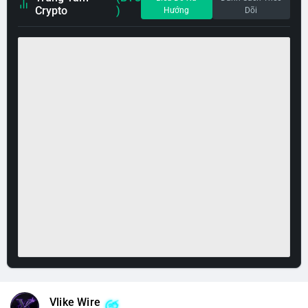
Crypto
)
Hướng
Dõi
Vlike Wire