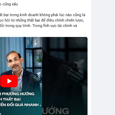
o cũng xấu
bại trong kinh doanh không phải lúc nào cũng là
c hỏi từ những thất bại để điều chỉnh chiến lược,
ỗi trong quy trình. Trong lĩnh vực tài chính và
quản lý rủi ro hiệu quả và tránh lặp lại sai lầm. Điều
 các mô hình kinh doanh mới hoặc đầu tư vào dự án