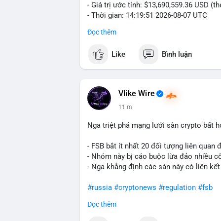
- Giá trị ước tính: $13,690,559.36 USD (t
- Thời gian: 14:19:51 2026-08-07 UTC
Đọc thêm
Nhận định phân tích hành vi của Cá voi d
coin, gom hàng ví lạnh, áp lực bán tiềm n
Like
Bình luận
Lời khuyên ngắn gọn cho nhà đầu tư nhỏ 
Hashtags: Tự trích xuất 3-5 hashtag ĐỘC
phải là các từ khóa cụ thể xuất hiện trong
Vlike Wire
giá USD). TUYỆT ĐỐI KHÔNG lặp lại các
11 m
#whalealert
,
#smartmoney
,
#cryptonews
riêng biệt phản ánh đúng nội dung cụ thể
Nga triệt phá mạng lưới sàn crypto bất 
chuyển ví lạnh:
#45btc
#vilanh
#tichluyd
hình AI (
#gpt
,
#deepseek
,
#gemini
,
#clau
- FSB bắt ít nhất 20 đối tượng liên quan
- Nhóm này bị cáo buộc lừa đảo nhiều c
- Nga khẳng định các sàn này có liên kết
#russia
#cryptonews
#regulation
#fsb
Đọc thêm
$btc $eth