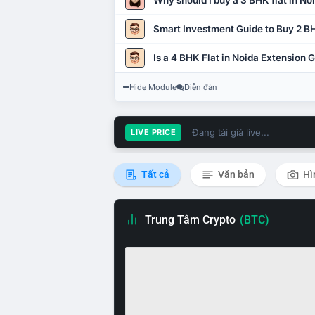
Why should I buy a 3 BHK flat in No
Smart Investment Guide to Buy 2 BH
Is a 4 BHK Flat in Noida Extension
Hide Module
Diễn đàn
Đang tải giá live...
LIVE PRICE
Tất cả
Văn bản
Hì
Trung Tâm Crypto
(BTC)