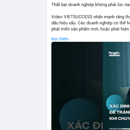
Thất bại doanh nghiệp không phải lúc nà
Video VIETSUCCESS nhấn mạnh rằng thất 
dấu hiệu xấu. Các doanh nghiệp có thể họ
phát triển sản phẩm mới, hoặc phát hiện l
crypto, hiểu rõ nguyên nhân thất bại giúp 
Đọc thêm
này đặc biệt quan trọng khi áp dụng vào
blockchain.
🎥 Xem video trực tiếp tại:
Nguồn: VIETSUCCESS