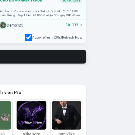
ỔNG ĐIỂM PAPER TRADE
TOP 5 · LIVE
ểm live = số dư ví + ký quỹ + PnL chưa chốt · Chốt 12:00
 cuối tháng · Top 1 trên 20.000 đ nhận 30 ngày VIP Whale.
Demo123
10.115
đ
Auto-refresh (30s)
Refresh Now
h viên Pro
23
Vlike Wire
Sơn Vlike