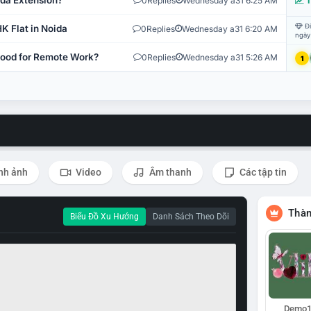
ida Extension?
0
Replies
Wednesday a31 6:25 AM
T
Đi
K Flat in Noida
0
Replies
Wednesday a31 6:20 AM
ngày
 Good for Remote Work?
0
Replies
Wednesday a31 5:26 AM
1
nh ảnh
Video
Âm thanh
Các tập tin
Thàn
Biểu Đồ Xu Hướng
Danh Sách Theo Dõi
Demo1