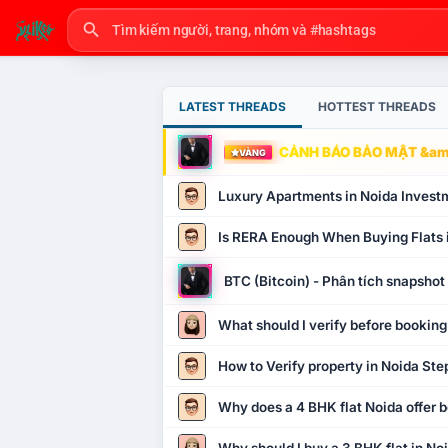
LATEST THREADS
HOTTEST THREADS
CẢNH BÁO BẢO MẬT &amp
VÀNG
Luxury Apartments in Noida Invest
Is RERA Enough When Buying Flats 
BTC (Bitcoin) - Phân tích snapsho
What should I verify before booking
How to Verify property in Noida Ste
Why does a 4 BHK flat Noida offer b