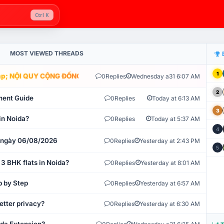
Ctrl K
MOST VIEWED THREADS
1
; NỘI QUY CỘNG ĐỒNG VLIKE.VN: HỆ THỐNG GIÁM SÁT TỰ ĐỘNG V
0
Replies
Wednesday a31 6:07 AM
2
ment Guide
0
Replies
Today at 6:13 AM
3
in Noida?
0
Replies
Today at 5:37 AM
4
t ngày 06/08/2026
0
Replies
Yesterday at 2:43 PM
5
 3 BHK flats in Noida?
0
Replies
Yesterday at 8:01 AM
p by Step
0
Replies
Yesterday at 6:57 AM
etter privacy?
0
Replies
Yesterday at 6:30 AM