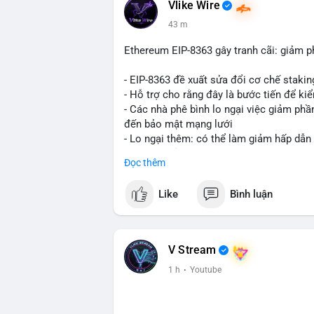
Vlike Wire
43 m
Ethereum EIP-8363 gây tranh cãi: giảm p
- EIP-8363 đề xuất sửa đổi cơ chế stak
- Hỗ trợ cho rằng đây là bước tiến để ki
- Các nhà phê bình lo ngại việc giảm ph
đến bảo mật mạng lưới
- Lo ngại thêm: có thể làm giảm hấp dẫn
tham gia của nhà đầu tư istituционаl
Đọc thêm
- Diễn ra trong bối cảnh Ethereum đang 
cho hệ sinh thái
Like
Bình luận
#binancesquare
#cryptonews
#eth
#defi
$eth
V Stream
#vlikevn
#titanbot
1 h
·
Youtube
📰 Nguồn: Cointelegraph