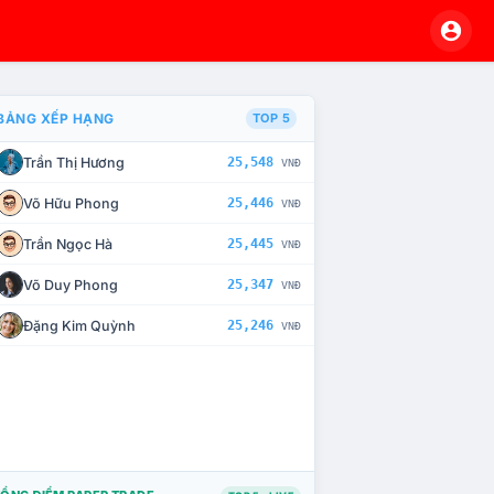
BẢNG XẾP HẠNG
TOP 5
Trần Thị Hương
25,548
VNĐ
À CHẾ TÀI XỬ LÝ VI PHẠM
Võ Hữu Phong
25,446
VNĐ
Trần Ngọc Hà
25,445
VNĐ
Võ Duy Phong
25,347
VNĐ
Đặng Kim Quỳnh
25,246
VNĐ