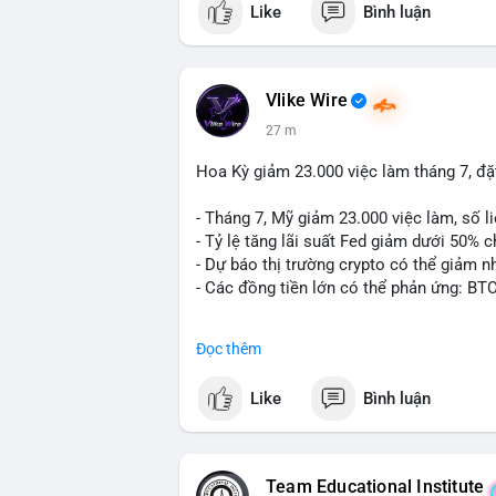
Like
Bình luận
#vlikevn
#titanbot
📰 Nguồn: CoinDesk
Vlike Wire
27 m
Hoa Kỳ giảm 23.000 việc làm tháng 7, đặt
- Tháng 7, Mỹ giảm 23.000 việc làm, số li
- Tỷ lệ tăng lãi suất Fed giảm dưới 50% 
- Dự báo thị trường crypto có thể giảm nh
- Các đồng tiền lớn có thể phản ứng: BT
#binancesquare
#cryptonews
#btc
#eth
Đọc thêm
$btc $eth
Like
Bình luận
#vlikevn
#titanbot
📰 Nguồn: CoinDesk
Team Educational Institute