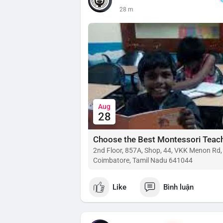
28 m
Aug
28
2nd Floor, 857A, Shop, 44, VKK Menon Rd
Coimbatore, Tamil Nadu 641044
Like
Bình luận