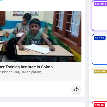
SOL VIP #
ADA #6
Choose the Best Montessori Teacher Training Institute in Coimbatore for a Rewarding Career
DOGE #7
, Siddhapudur, Gandhipuram,
TRX #8