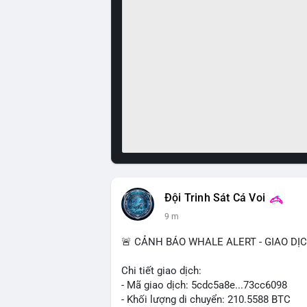
Đội Trinh Sát Cá Voi
9 m
🚨 CẢNH BÁO WHALE ALERT - GIAO DỊ
Chi tiết giao dịch:
- Mã giao dịch: 5cdc5a8e...73cc6098
- Khối lượng di chuyển: 210.5588 BTC