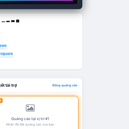
g ▁ ▂ ▃ ▄
t
news
esquare
ết tài trợ
Đăng quảng cáo
1
Quảng cáo tại vị trí #1
Nhấn để đặt quảng cáo của bạn