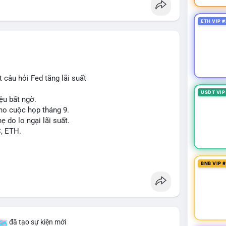
ETH VIP #
 câu hỏi Fed tăng lãi suất
USDT VIP
ệu bất ngờ.
cho cuộc họp tháng 9.
ẹ do lo ngại lãi suất.
C, ETH.
BNB VIP 
đã tạo sự kiện mới