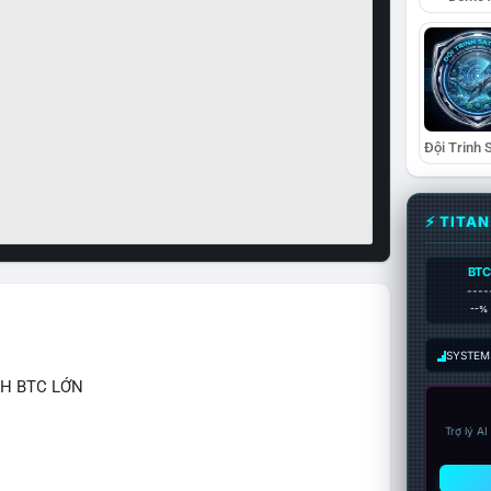
⚡ TITA
BTC
----
--%
SYSTEM:
CH BTC LỚN
Trợ lý A