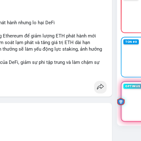
hát hành nhưng lo hại DeFi
ing Ethereum để giảm lượng ETH phát hành mới
ểm soát lạm phát và tăng giá trị ETH dài hạn
TON #9
ần thưởng sẽ làm yếu động lực staking, ảnh hưởng
 của DeFi, giảm sự phi tập trung và làm chậm sự
cân bằng giữa giảm phát hành và duy trì sức hấp dẫn
OPTIMUS 
#eip8363