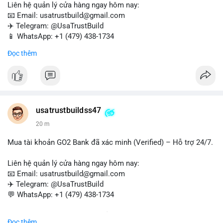
Liên hệ quản lý cửa hàng ngay hôm nay:
📧 Email: usatrustbuild@gmail.com
✈️ Telegram: @UsaTrustBuild
📱 WhatsApp: +1 (479) 438-1734
Đọc thêm
Tài khoản WebMoney xác minh sẵn sàng – giao dịch nhanh
chóng, an toàn, phù hợp cho thanh toán trực tuyến, nhận tiền
và chuyển tiền quốc tế.
#buyverifiedwebmoneyaccounts
#webmoney
#verifiedaccounts
#onlinepayment
#cashout
#sendmoney
usatrustbuildss47
#trustbuild
20 m
Mua tài khoản GO2 Bank đã xác minh (Verified) – Hỗ trợ 24/7.
Liên hệ quản lý cửa hàng ngay hôm nay:
📧 Email: usatrustbuild@gmail.com
✈️ Telegram: @UsaTrustBuild
💬 WhatsApp: +1 (479) 438-1734
Dịch vụ uy tín, nhanh chóng, bảo mật – phù hợp cho giao dịch,
Đọc thêm