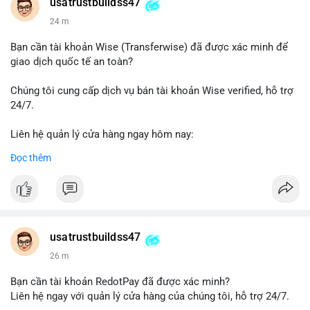
Telegram: @UsaTrustBuild
usatrustbuildss47
WhatsApp: +1 (479) 438-1734
24 m
#thanhtoanonline
#venmo
#chuyentien
#giaodichantoan
Bạn cần tài khoản Wise (Transferwise) đã được xác minh để
#taichinhso
#seo
#smm
giao dịch quốc tế an toàn?
Chúng tôi cung cấp dịch vụ bán tài khoản Wise verified, hỗ trợ
24/7.
Liên hệ quản lý cửa hàng ngay hôm nay:
📧 Email: usatrustbuild@gmail.com
Đọc thêm
✈️ Telegram: @UsaTrustBuild
📱 WhatsApp: +1 (479) 438-1734
Dịch vụ của chúng tôi phù hợp cho nhu cầu chuyển tiền, nhận
tiền, thanh toán quốc tế.
usatrustbuildss47
#buyverifiedwiseaccounts
#marketing
#seo
#smm
26 m
#trendingnow
#cashout
#sendmoney
#mobiledeposit
#pay
#usdt
Bạn cần tài khoản RedotPay đã được xác minh?
Liên hệ ngay với quản lý cửa hàng của chúng tôi, hỗ trợ 24/7.