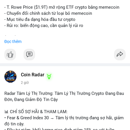
trên sàn tập trung hoặc OTC. Mặt khác, nếu địa chỉ nhận là ví
lạnh không kết nối internet, khả năng cao là hành động tích lũy
- T. Rowe Price ($1.9T) mở rộng ETF crypto bằng memecoin
dài hạn, giảm áp lực bán ngắn hạn. Thời điểm cuối tuần, thanh
- Chuyển đổi chính sách từ loại bỏ memecoin
khoản mỏng, khiến biến động giá quanh vùng $65,000 có thể
- Mục tiêu đa dạng hóa đầu tư crypto
mạnh hơn bình thường khi lệnh này được xác nhận.
- Rủi ro: biến động cao, cần quản lý rủi ro
Lời khuyên ngắn gọn cho nhà đầu tư nhỏ lẻ:
$btc $eth
Đọc thêm
Theo dõi xác nhận của giao dịch này. Nếu coin vào sàn giao
dịch lớn, cần thận trọng với nhịp điều chỉnh ngắn hạn. Tuyệt
#vlikevn
#titanbot
đối không sử dụng đòn bẩy cao trong 24 giờ tới khi dòng tiền
lớn chưa xác định rõ đích đến cuối cùng.
📰 Nguồn: CoinDesk
#153btc
#10triệuusd
#chuyểnvílớn
#btcmempool
Coin Radar
#áplựcbántiềmnăng
2 giờ
Radar Tâm Lý Thị Trường: Tâm Lý Thị Trường Crypto Đang Đau
Đớn, Đang Giảm Độ Tin Cậy
📊 CHỈ SỐ SỢ HÃI & THAM LAM:
• Fear & Greed Index 30 → Tâm lý thị trường đang sợ hãi, giảm
độ tin cậy.