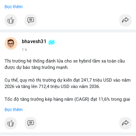
Đọc thêm
$btc
#btc
#vlikevn
#titanbot
📰 Nguồn: Cointelegraph
bhavesh31
1 h
Thị trường hệ thống đánh lửa cho xe hybrid tầm xa toàn cầu
được dự báo tăng trưởng mạnh.
Cụ thể, quy mô thị trường dự kiến đạt 241,7 triệu USD vào năm
2026 và tăng lên 712,4 triệu USD vào năm 2036.
Tốc độ tăng trưởng kép hàng năm (CAGR) đạt 11,6% trong giai
đoạn dự báo.
Đọc thêm
Đây là cơ hội lớn cho các nhà sản xuất và nhà đầu tư trong lĩnh
vực công nghệ ô tô xanh.