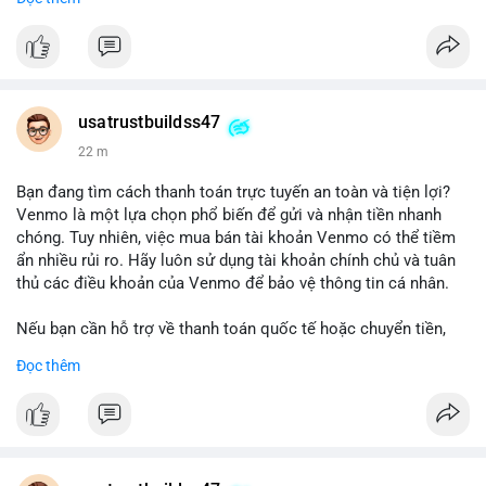
chuyển tiền, mobile deposit và thanh toán USDT.
#buyverifiedgo2bankaccounts
#marketing
#seo
#smm
#trendingnow
#cashout
#sendmoney
#mobiledeposit
#pay
#usdt
usatrustbuildss47
22 m
Bạn đang tìm cách thanh toán trực tuyến an toàn và tiện lợi?
Venmo là một lựa chọn phổ biến để gửi và nhận tiền nhanh
chóng. Tuy nhiên, việc mua bán tài khoản Venmo có thể tiềm
ẩn nhiều rủi ro. Hãy luôn sử dụng tài khoản chính chủ và tuân
thủ các điều khoản của Venmo để bảo vệ thông tin cá nhân.
Nếu bạn cần hỗ trợ về thanh toán quốc tế hoặc chuyển tiền,
hãy liên hệ với chúng tôi qua email hoặc Telegram. Chúng tôi
Đọc thêm
cung cấp dịch vụ tư vấn và giải pháp thanh toán trực tuyến an
toàn.
Liên hệ:
Email: usatrustbuild@gmail.com