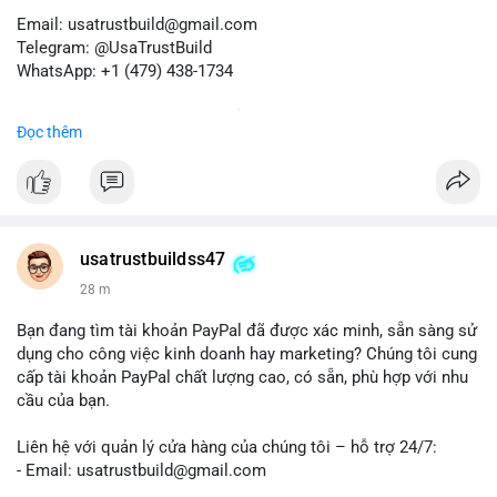
Email: usatrustbuild@gmail.com
Telegram: @UsaTrustBuild
WhatsApp: +1 (479) 438-1734
Dịch vụ uy tín, nhanh chóng, bảo mật.
Đọc thêm
#buyverifiedredotpayaccount
#marketing
#seo
#smm
#trendingnow
#cashout
#sendmoney
#mobiledeposit
#pay
#usdt
#btc
usatrustbuildss47
28 m
Bạn đang tìm tài khoản PayPal đã được xác minh, sẵn sàng sử
dụng cho công việc kinh doanh hay marketing? Chúng tôi cung
cấp tài khoản PayPal chất lượng cao, có sẵn, phù hợp với nhu
cầu của bạn.
Liên hệ với quản lý cửa hàng của chúng tôi – hỗ trợ 24/7:
- Email: usatrustbuild@gmail.com
- Telegram: @UsaTrustBuild