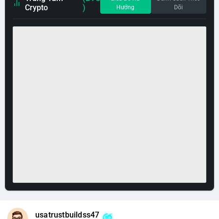
Crypto
)
Hướng
Dõi
usatrustbuildss47