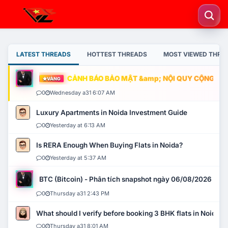
LATEST THREADS
HOTTEST THREADS
MOST VIEWED THRE
CẢNH BÁO BẢO MẬT &amp; NỘI QUY CỘNG ĐỒNG
VÀNG
0
Wednesday a31 6:07 AM
Luxury Apartments in Noida Investment Guide
0
Yesterday at 6:13 AM
Is RERA Enough When Buying Flats in Noida?
0
Yesterday at 5:37 AM
BTC (Bitcoin) - Phân tích snapshot ngày 06/08/2026
0
Thursday a31 2:43 PM
What should I verify before booking 3 BHK flats in Noida?
0
Thursday a31 8:01 AM