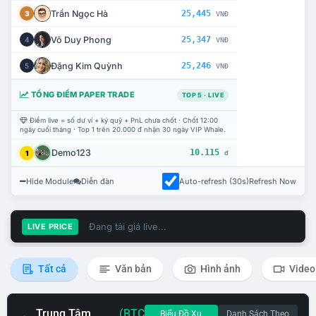
Trần Ngọc Hà
25,445
3
VNĐ
Võ Duy Phong
25,347
4
VNĐ
Đặng Kim Quỳnh
25,246
5
VNĐ
TỔNG ĐIỂM PAPER TRADE
TOP 5 · LIVE
Điểm live = số dư ví + ký quỹ + PnL chưa chốt · Chốt 12:00
ngày cuối tháng · Top 1 trên 20.000 đ nhận 30 ngày VIP Whale.
Demo123
10.115
1
đ
Hide Module
Diễn đàn
Auto-refresh (30s)
Refresh Now
Đang tải giá live...
LIVE PRICE
Tất cả
Văn bản
Hình ảnh
Video
Trung Tâm
(BTC
Biểu Đồ Xu
Danh Sách Theo