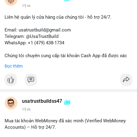
15 m
Liên hệ quản lý cửa hàng của chúng tôi - hỗ trợ 24/7.
Email: usatrustbuild@gmail.com
Telegram: @UsaTrustBuild
WhatsApp: +1 (479) 438-1734
Chúng tôi chuyên cung cấp tài khoản Cash App đã được xác
minh (Buy Verified Cash App Accounts) cho các nhu cầu
Đọc thêm
marketing, SEO, SMM, chuyển tiền, gửi tiền qua di động, thanh
toán USDT và các giao dịch tiền mặt tại Mỹ.
Liên hệ ngay để được tư vấn và hỗ trợ nhanh nhất!
#buyverifiedcashappaccounts
#marketing
#seo
#smm
usatrustbuildss47
#trendingnow
#cashout
#sendmoney
#mobiledeposit
#pay
15 m
#usdt
#usa
Mua tài khoản WebMoney đã xác minh (Verified WebMoney
Accounts) – Hỗ trợ 24/7.