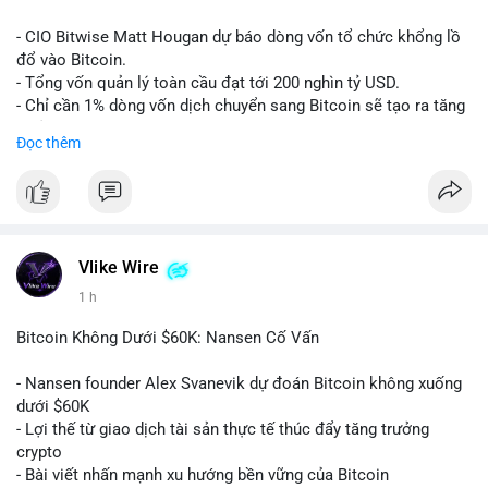
Lời khuyên:
- CIO Bitwise Matt Hougan dự báo dòng vốn tổ chức khổng lồ
Nhà đầu tư nên quan sát thêm 1-2 block tiếp theo để xác nhận
đổ vào Bitcoin.
đích đến của dòng tiền. Tránh hành động theo cảm tính trước
- Tổng vốn quản lý toàn cầu đạt tới 200 nghìn tỷ USD.
các biến động nhỏ, ưu tiên quản lý rủi ro chặt chẽ và không sử
- Chỉ cần 1% dòng vốn dịch chuyển sang Bitcoin sẽ tạo ra tăng
dụng đòn bẩy quá mức trong giai đoạn biến động này.
trưởng dài hạn cực lớn.
Đọc thêm
#152dot9btc
#chuyenvilanh
#tieulon10trieuusd
#btc65k
#bitcoin
#btc
#bitwise
#cryptonews
#binancesquare
#giaodichchuaxacnhan
$btc
#vlikevn
#titanbot
Vlike Wire
1 h
📰 Nguồn: CoinDesk
Bitcoin Không Dưới $60K: Nansen Cố Vấn
- Nansen founder Alex Svanevik dự đoán Bitcoin không xuống
dưới $60K
- Lợi thế từ giao dịch tài sản thực tế thúc đẩy tăng trưởng
crypto
- Bài viết nhấn mạnh xu hướng bền vững của Bitcoin