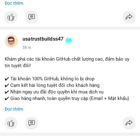
Đọc thêm
- WhatsApp: +1 (479) 438-1734
Tài khoản của chúng tôi được đánh giá cao về độ tin cậy và
tính sẵn sàng, giúp bạn giao dịch thuận lợi. Hãy nhắn tin ngay
để được tư vấn chi tiết.
usatrustbuildss47
#buyverifiedpaypalaccounts
#marketing
#seo
#smm
38 m
#onlineshopping
#digitalmarketing
#usa
#highqualityaccounts
#readytouseaccounts
Khám phá các tài khoản GitHub chất lượng cao, đảm bảo uy
tín tuyệt đối!
✔️ Tài khoản 100% GitHub, không lo bị drop
✔️ Cam kết hài lòng tuyệt đối cho khách hàng
✔️ Nhận ngay ưu đãi độc quyền khi mua dịch vụ
✔️ Giao hàng nhanh, toàn quyền truy cập (Email + Mật khẩu)
✔️ Hỗ trợ 24/7 và bảo hành thay thế
Đọc thêm
Cần xác nhận đơn hàng? Liên hệ ngay để được tư vấn!
📧 Email: usatrustbuild@gmail.com
📩 Telegram: @UsaTrustBuild