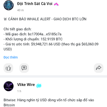
Đội Trinh Sát Cá Voi
40 m
🚨 CẢNH BÁO WHALE ALERT - GIAO DỊCH BTC LỚN
Chi tiết giao dịch:
- Mã giao dịch: bc17004a...e5185c7a
- Khối lượng di chuyển: 152.9159 BTC
- Giá trị ước tính: $9,948,721.66 USD (theo thị giá $65,060.09
USD)
- Thời gian: 14:19:56 2026-08-08 UTC
Đọc thêm
Nhận định phân tích:
Khối lượng 152.9 BTC trị giá gần 10 triệu USD được chuyển
trong một giao dịch chưa xác nhận cho thấy dấu hiệu của một
tổ chức lớn hoặc cá voi đang tái cơ cấu danh mục. Với mức
giá quanh vùng $65,000, động thái này có thể là bước chuẩn bị
Vlike Wire
cho chiến lược tích lũy dài hạn hoặc chuyển lên sàn để thanh
1 h
khoản. Một giao dịch lớn như vậy thường tạo áp lực tâm lý
ngắn hạn lên thị trường, khiến nhà đầu tư nhỏ lẻ dễ bị dao
Bitwise: Hàng nghìn tỷ USD dòng vốn tổ chức sắp đổ vào
động.
Bitcoin