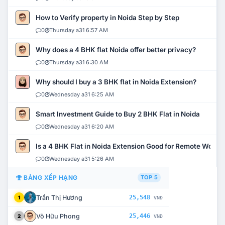
How to Verify property in Noida Step by Step
0
Thursday a31 6:57 AM
Why does a 4 BHK flat Noida offer better privacy?
0
Thursday a31 6:30 AM
Why should I buy a 3 BHK flat in Noida Extension?
0
Wednesday a31 6:25 AM
Smart Investment Guide to Buy 2 BHK Flat in Noida
0
Wednesday a31 6:20 AM
Is a 4 BHK Flat in Noida Extension Good for Remote Work?
0
Wednesday a31 5:26 AM
BẢNG XẾP HẠNG
TOP 5
Trần Thị Hương
25,548
1
VNĐ
Võ Hữu Phong
25,446
2
VNĐ