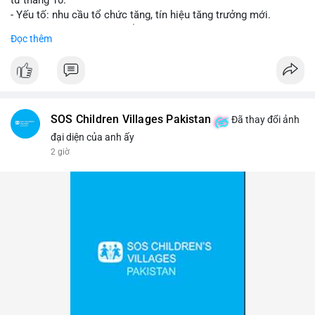
- Yếu tố: nhu cầu tổ chức tăng, tín hiệu tăng trưởng mới.
- Tác động: giá BTC có thể tăng, thị trường ETF tiếp tục hấp
Đọc thêm
dẫn.
#binancesquare
#cryptonews
#btc
$btc
SOS Children Villages Pakistan
Đã thay đổi ảnh
#vlikevn
#titanbot
đại diện của anh ấy
2 giờ
📰 Nguồn: Cointelegraph