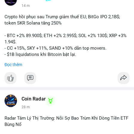
14 m
Crypto hồi phục sau Trump giảm thuế EU; BitGo IPO 2,1B$;
token SKR Solana tăng 250%
- BTC +2% 89.900$; ETH +2% 2.995$; SOL +2% 130$; XRP +3%
1.94$.
- CC +15%, SKY +11%, SAND +10% dẫn top movers.
- $1B liquidations khi Bitcoin bật lại.
- Trump hủy thuế EU, tín hiệu giảm áp lực.
Đọc thêm
- Vitalik đề xuất DVT staking cho Ethereum.
- BitGo IPO 18$/cổ phiếu, trị giá ~2B$.
- Senate Ag Committee tiến hành Clarity Act.
- Newrez tính crypto vào điều kiện vay nhà.
- HK cấp giấy phép stablecoin mới.
- Tòa án Nga công nhận crypto là tài sản.
Coin Radar
- Trump hy vọng ký bill cấu trúc thị trường crypto.
28 m
- Saga EVM bị hack 7M$, quỹ trộm chuyển sang Ethereum.
- Steak ’n Shake thưởng BTC cho nhân viên.
Radar Tâm Lý Thị Trường: Nỗi Sợ Bao Trùm Khi Dòng Tiền ETF
#binancesquare
#cryptonews
#btc
#eth
#sol
#xrp
#cc
#sky
Bùng Nổ
#sand
#bitgo
#solana
#stablecoin
#regulation