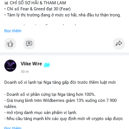
📊 CHỈ SỐ SỢ HÃI & THAM LAM
$btc $eth $sol $xrp $cc $sky $sand $skr
#skr
• Chỉ số Fear & Greed đạt 30 (Fear)
• Tâm lý thị trường đang ở mức sợ hãi, nhà đầu tư thận trọng.
#vlikevn
#titanbot
📈 XU HƯỚNG TÌM KIẾM & THẢO LUẬN
Đọc thêm
📰 Nguồn: Decrypt
• CoinGecko Trending: PENGU, TUT, ACE, CASHCAT, ANSEM,
STONKBROKER, UNI
• LunarCrush Trending: Ethereum, Solana, Dogecoin, Polkadot,
Chainlink, Taylor Swift, Tesla
• Google Trends Việt Nam: Real Madrid, Giao hữu câu lạc bộ,
Tinh hà say hi
Vlike Wire
30 m
💬 DÒNG CHẢY TIN TỨC & TRUYỀN THÔNG
• Binance Square: Cộng đồng đang tranh luận về lệnh
Doanh số ví lạnh tại Nga tăng gấp đôi trước thềm luật mới
Long/Short, kỳ vọng vào các kèo $ACE, $RAVE và lo ngại tin
xấu từ SpaceX/Musk.
- Doanh số ví phần cứng tại Nga tăng hơn 100%.
• Tin tức quốc tế: US spot Bitcoin ETFs ghi nhận dòng tiền 1 tỷ
- Giá trung bình trên Wildberries giảm 13% xuống còn 7.900
USD; Nansen founder dự báo Bitcoin không dưới 60K; Chi tiêu
rubles.
thẻ Crypto đạt ATH 759 triệu USD.
- mở rộng danh mục sản phẩm ví lạnh.
• Thông báo Binance: Hỗ trợ cổ tức Apple/IBM qua bStocks;
- Nhu cầu tăng mạnh khi các quy định mới về crypto sắp được
Ra mắt giải đấu MMT Trading Tournament; Tiếp tục chiến dịch
áp dụng.
Đọc thêm