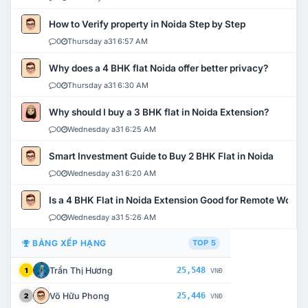
How to Verify property in Noida Step by Step
0
Thursday a31 6:57 AM
Why does a 4 BHK flat Noida offer better privacy?
0
Thursday a31 6:30 AM
Why should I buy a 3 BHK flat in Noida Extension?
0
Wednesday a31 6:25 AM
Smart Investment Guide to Buy 2 BHK Flat in Noida
0
Wednesday a31 6:20 AM
Is a 4 BHK Flat in Noida Extension Good for Remote Work?
0
Wednesday a31 5:26 AM
BẢNG XẾP HẠNG
TOP 5
Trần Thị Hương
25,548
1
VNĐ
Võ Hữu Phong
25,446
2
VNĐ