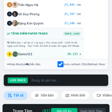
Trần Ngọc Hà
25,445
3
VNĐ
Võ Duy Phong
25,347
4
VNĐ
Đặng Kim Quỳnh
25,246
5
VNĐ
TỔNG ĐIỂM PAPER TRADE
TOP 5 · LIVE
Điểm live = số dư ví + ký quỹ + PnL chưa chốt · Chốt 12:00
ngày cuối tháng · Top 1 trên 20.000 đ nhận 30 ngày VIP Whale.
Demo123
10.115
1
đ
Hide Module
Diễn đàn
Auto-refresh (30s)
Refresh Now
Đang tải giá live...
LIVE PRICE
Tất cả
Văn bản
Hình ảnh
Video
Trung Tâm
(BTC
Biểu Đồ Xu
Danh Sách Theo