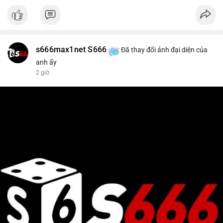
s666max1net S666
Đã thay đổi ảnh đại diện của
anh ấy
2 giờ