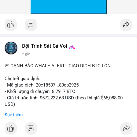
Đội Trinh Sát Cá Voi
2 giờ
🚨 CẢNH BÁO WHALE ALERT - GIAO DỊCH BTC LỚN
Chi tiết giao dịch:
- Mã giao dịch: 20c18537...80cb2925
- Khối lượng di chuyển: 8.7917 BTC
- Giá trị ước tính: $572,232.63 USD (theo thị giá $65,088.00
USD)
- Thời gian: 16:19:57 2026-08-08 UTC
Đọc thêm
Nhận định phân tích hành vi của Cá voi dựa trên giao dịch này:
Khối lượng 8.79 BTC tương đương hơn nửa triệu USD được di
chuyển trong một giao dịch đơn lẻ cho thấy chủ thể có quy mô