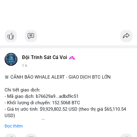
Đội Trinh Sát Cá Voi
1 h
🚨 CẢNH BÁO WHALE ALERT - GIAO DỊCH BTC LỚN
Chi tiết giao dịch:
- Mã giao dịch: b76629a9...adbd9c51
- Khối lượng di chuyển: 152.5068 BTC
- Giá trị ước tính: $9,929,802.52 USD (theo thị giá $65,110.54
USD)
- Thời gian: 17:20
1 2026-08-08 UTC
Đọc thêm
Nhận định phân tích hành vi của Cá voi dựa trên giao dịch này: