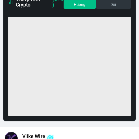
Crypto
)
Hướng
Dõi
Vlike Wire