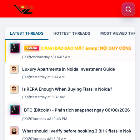
LATEST THREADS
HOTTEST THREADS
MOST VIEWED THRE
CẢNH BÁO BẢO MẬT &amp; NỘI QUY CỘNG ĐỒNG
VÀNG
0
Wednesday a31 6:07 AM
Luxury Apartments in Noida Investment Guide
0
Yesterday at 6:13 AM
Is RERA Enough When Buying Flats in Noida?
0
Yesterday at 5:37 AM
BTC (Bitcoin) - Phân tích snapshot ngày 06/08/2026
0
Thursday a31 2:43 PM
What should I verify before booking 3 BHK flats in Noida?
0
Thursday a31 8:01 AM