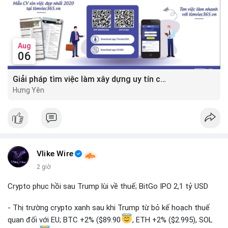
Aug
06
Giải pháp tìm việc làm xây dựng uy tín cùng mức lương thưởng hấp dẫn ?️
Hưng Yên
Vlike Wire
2 giờ
Crypto phục hồi sau Trump lùi về thuế; BitGo IPO 2,1 tỷ USD
- Thị trường crypto xanh sau khi Trump từ bỏ kế hoạch thuế
quan đối với EU; BTC +2% ($89.90
, ETH +2% ($2.995), SOL