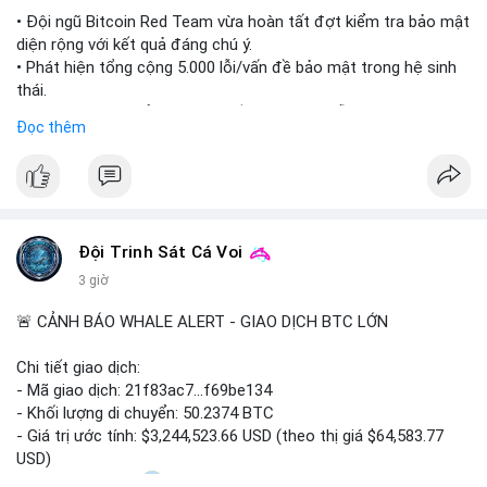
#ethereuml2
• Đội ngũ Bitcoin Red Team vừa hoàn tất đợt kiểm tra bảo mật
diện rộng với kết quả đáng chú ý.
• Phát hiện tổng cộng 5.000 lỗi/vấn đề bảo mật trong hệ sinh
thái.
• Các nhà phát triển cảnh báo về tình trạng hỗn loạn và các rủi
Đọc thêm
ro bảo mật đang bủa vây người dùng trong giai đoạn này.
#bitcoin
#cryptosecurity
#blockchain
#binancesquare
#btc
$btc
Đội Trinh Sát Cá Voi
#vlikevn
#titanbot
3 giờ
📰 Nguồn: Cointelegraph
🚨 CẢNH BÁO WHALE ALERT - GIAO DỊCH BTC LỚN
Chi tiết giao dịch:
- Mã giao dịch: 21f83ac7...f69be134
- Khối lượng di chuyển: 50.2374 BTC
- Giá trị ước tính: $3,244,523.66 USD (theo thị giá $64,583.77
USD)
- Thời gian: 01:20
1 2026-08-06 UTC