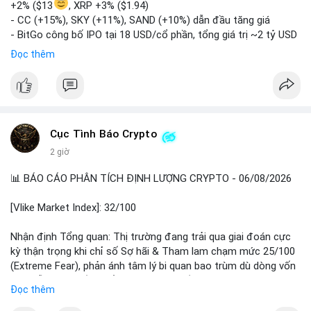
+2% ($13
, XRP +3% ($1.94)
- CC (+15%), SKY (+11%), SAND (+10%) dẫn đầu tăng giá
- BitGo công bố IPO tại 18 USD/cổ phần, tổng giá trị ~2 tỷ USD
- Vitalik Buterin đề xuất DVT staking bản địa để tăng cường
Đọc thêm
bảo mật và phi tập trung Ethereum
- Hong Kong phát hành giấy phép stablecoin mới với yêu cầu
tuân thủ nghiêm ngặt
- Nga xác định crypto là tài sản hợp pháp, tạo tiền lệ pháp lý
- Trump hy vọng ký vào luật cấu trúc thị trường crypto sớm
Cục Tình Báo Crypto
nonostante sự bất đồng trong Quốc hội
- Saga’s EVM blockchain ngừng hoạt động sau cuộc tấn công
2 giờ
7 triệu USD
📊 BÁO CÁO PHÂN TÍCH ĐỊNH LƯỢNG CRYPTO - 06/08/2026
- Steak ’n Shake cho phép nhân viên nhận lương một phần dưới
dạng Bitcoin
[Vlike Market Index]: 32/100
#binancesquare
#cryptonews
#btc
#eth
#sol
#xrp
#bitgo
#vitalikbuterin
#stablecoin
#hongkong
#russia
#trump
#saga
Nhận định Tổng quan: Thị trường đang trải qua giai đoán cực
#steaknshake
kỳ thận trọng khi chỉ số Sợ hãi & Tham lam chạm mức 25/100
(Extreme Fear), phản ánh tâm lý bi quan bao trùm dù dòng vốn
$btc $eth $sol $xrp $cc
#cc
$sky
#sky
$sand
#sand
DeFi vẫn cho thấy sự ổn định tương đối.
Đọc thêm
#vlikevn
#titanbot
Phân tích Dòng tiền DeFi (DefiLlama): Tổng TVL DeFi đạt