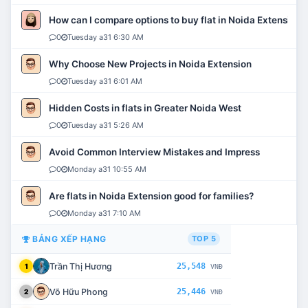
How can I compare options to buy flat in Noida Extension?
0
Tuesday a31 6:30 AM
Why Choose New Projects in Noida Extension
0
Tuesday a31 6:01 AM
Hidden Costs in flats in Greater Noida West
0
Tuesday a31 5:26 AM
Avoid Common Interview Mistakes and Impress
0
Monday a31 10:55 AM
Are flats in Noida Extension good for families?
0
Monday a31 7:10 AM
BẢNG XẾP HẠNG
TOP 5
Trần Thị Hương
25,548
1
VNĐ
Võ Hữu Phong
25,446
2
VNĐ