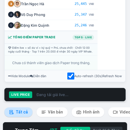
Trần Ngọc Hà
25,445
3
VNĐ
Võ Duy Phong
25,347
4
VNĐ
Đặng Kim Quỳnh
25,246
5
VNĐ
TỔNG ĐIỂM PAPER TRADE
TOP 5 · LIVE
Điểm live = số dư ví + ký quỹ + PnL chưa chốt · Chốt 12:00
ngày cuối tháng · Top 1 trên 20.000 đ nhận 30 ngày VIP Whale.
Chưa có thành viên giao dịch Paper trong tháng.
Hide Module
Diễn đàn
Auto-refresh (30s)
Refresh Now
Đang tải giá live...
LIVE PRICE
Tất cả
Văn bản
Hình ảnh
Vide