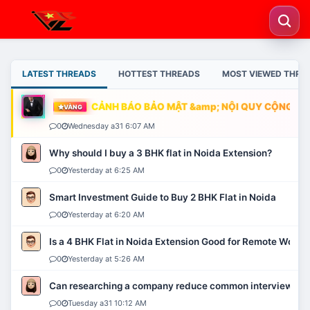
LATEST THREADS
HOTTEST THREADS
MOST VIEWED THRE
CẢNH BÁO BẢO MẬT &amp; NỘI QUY CỘNG ĐỒN
VÀNG
0
Wednesday a31 6:07 AM
Why should I buy a 3 BHK flat in Noida Extension?
0
Yesterday at 6:25 AM
Smart Investment Guide to Buy 2 BHK Flat in Noida
0
Yesterday at 6:20 AM
Is a 4 BHK Flat in Noida Extension Good for Remote Work?
0
Yesterday at 5:26 AM
Can researching a company reduce common interview mi
0
Tuesday a31 10:12 AM