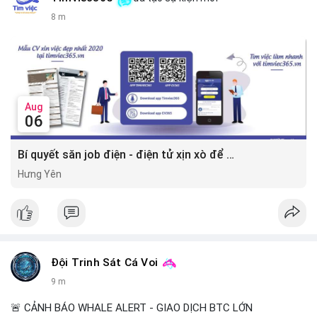
8 m
Aug
06
Bí quyết săn job điện - điện tử xịn xò để gia tăng thu nhập ⚡
Hưng Yên
Đội Trinh Sát Cá Voi
9 m
🚨 CẢNH BÁO WHALE ALERT - GIAO DỊCH BTC LỚN