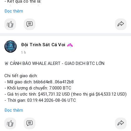
- Kết quả có thể là:
#8dot8939btc
#vilanh
#tichluydaihan
#btcmempool
#574kusd
• Đề án được chấp thuận và trở thành luật.
Đọc thêm
• Đề án bị bác bỏ hoặc không được tiếp tục.
• Đề án được hoãn lại cho phiên họp tiếp theo.
- Các quyết định này sẽ ảnh hưởng trực tiếp đến quy định và
thị trường tài sản kỹ thuật số.
#binancesquare
#cryptonews
#digitalassetmarketclarityact
Đội Trinh Sát Cá Voi
#regulation
#cryptoregulation
1 h
$btc $eth
🚨 CẢNH BÁO WHALE ALERT - GIAO DỊCH BTC LỚN
#vlikevn
#titanbot
Chi tiết giao dịch:
- Mã giao dịch: b6b6d4e8...06a412b8
📰 Nguồn: CoinDesk
- Khối lượng di chuyển: 7.0000 BTC
- Giá trị ước tính: $451,731.32 USD (theo thị giá $64,533.12 USD)
- Thời gian: 03:19:44 2026-08-06 UTC
Đọc thêm
Nhận định phân tích:
Cá voi chuyển 7 BTC trị giá hơn 451 nghìn USD từ một địa chỉ
không xác định. Quy mô này nằm ở mức trung bình so với các