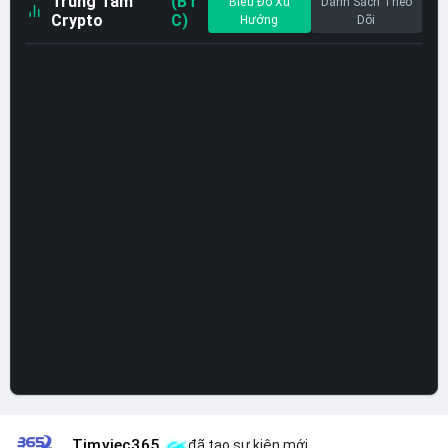
Trung Tâm
(BT
Biểu Đồ Xu
Danh Sách Theo
Crypto
C)
Hướng
Dõi
Timviec365
đã tạo sự kiện mới