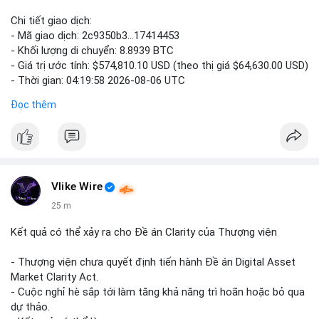
Chi tiết giao dịch:
- Mã giao dịch: 2c9350b3...17414453
- Khối lượng di chuyển: 8.8939 BTC
- Giá trị ước tính: $574,810.10 USD (theo thị giá $64,630.00 USD)
- Thời gian: 04:19:58 2026-08-06 UTC
Đọc thêm
Nhận định phân tích: Khối lượng 8.8939 BTC trị giá hơn nửa
triệu USD được di chuyển trong một giao dịch duy nhất cho
thấy dấu hiệu của một tổ chức hoặc cá nhân sở hữu lượng tài
sản lớn đang tái cơ cấu danh mục. Với mức giá hiện tại, hành
động này nghiêng về khả năng chuyển đến ví lạnh để tích trữ
dài hạn hơn là bán tháo, bởi nếu muốn thanh khoản ngay, cá voi
Vlike Wire
thường chia nhỏ giao dịch để tránh trượt giá. Tuy nhiên, một
25 m
phần nhỏ khối lượng này vẫn có thể được dùng để đặt lệnh
trên sàn, tạo áp lực tâm lý ngắn hạn lên thị trường.
Kết quả có thể xảy ra cho Đề án Clarity của Thượng viện
Lời khuyên: Nhà đầu tư nhỏ lẻ nên theo dõi thêm các giao dịch
- Thượng viện chưa quyết định tiến hành Đề án Digital Asset
tiếp theo từ cùng một địa chỉ nguồn để xác định rõ xu hướng.
Market Clarity Act.
Không nên hành động vội vàng dựa trên một giao dịch đơn lẻ,
- Cuộc nghỉ hè sắp tới làm tăng khả năng trì hoãn hoặc bỏ qua
hãy ưu tiên quản lý rủi ro và quan sát dòng tiền trong 24 giờ tới.
dự thảo.