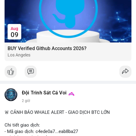
Aug
09
BUY Verified Github Accounts 2026?
Los Angeles
Đội Trinh Sát Cá Voi
2 giờ
🚨 CẢNH BÁO WHALE ALERT - GIAO DỊCH BTC LỚN
Chi tiết giao dịch:
- Mã giao dịch: c4ede0a7...eab8ba27