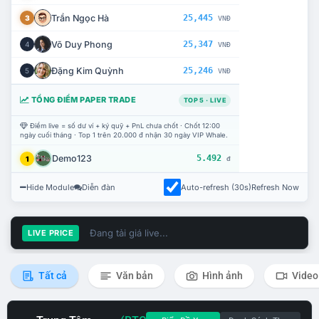
Trần Ngọc Hà
25,445
3
VNĐ
Võ Duy Phong
25,347
4
VNĐ
Đặng Kim Quỳnh
25,246
5
VNĐ
TỔNG ĐIỂM PAPER TRADE
TOP 5 · LIVE
Điểm live = số dư ví + ký quỹ + PnL chưa chốt · Chốt 12:00
ngày cuối tháng · Top 1 trên 20.000 đ nhận 30 ngày VIP Whale.
Demo123
5.492
1
đ
Hide Module
Diễn đàn
Auto-refresh (30s)
Refresh Now
Đang tải giá live...
LIVE PRICE
Tất cả
Văn bản
Hình ảnh
Video