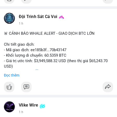
Đội Trinh Sát Cá Voi
1 h
🚨 CẢNH BÁO WHALE ALERT - GIAO DỊCH BTC LỚN
Chi tiết giao dịch:
- Mã giao dịch: ee185b3f...70b43147
- Khối lượng di chuyển: 60.5359 BTC
- Giá trị ước tính: $3,949,588.32 USD (theo thị giá $65,243.70
USD)
- Thời gian: 15:20
1 2026-08-09 UTC
Đọc thêm
Nhận định phân tích:
Khối lượng 60.5 BTC trị giá gần 4 triệu USD được di chuyển
trong phiên giao dịch châu Á. Mức giá $65,243 đang nằm gần
vùng kháng cự ngắn hạn, động thái này có thể là bước chuẩn bị
Vlike Wire
thanh khoản trước khi đẩy giá. Nếu số BTC này được gửi lên
sàn tập trung, áp lực bán tiềm năng sẽ gia tăng. Ngược lại, nếu
1 h
chuyển vào ví lạnh, đây là tín hiệu tích lũy dài hạn của cá mập,