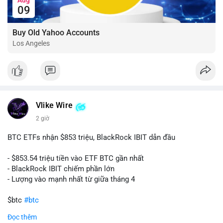
09
Buy Old Yahoo Accounts
Los Angeles
Vlike Wire
2 giờ
BTC ETFs nhận $853 triệu, BlackRock IBIT dẫn đầu
- $853.54 triệu tiền vào ETF BTC gần nhất
- BlackRock IBIT chiếm phần lớn
- Lượng vào mạnh nhất từ giữa tháng 4
$btc
#btc
Đọc thêm
#vlikevn
#titanbot