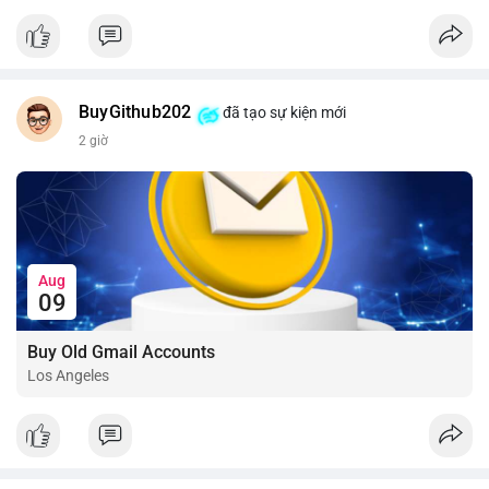
📰 Nguồn: CoinDesk
BuyGithub202
đã tạo sự kiện mới
2 giờ
Aug
09
Buy Old Gmail Accounts
Los Angeles