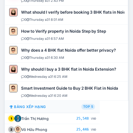
0
Thursday a31 2:43 PM
What should I verify before booking 3 BHK flats in Noida?
0
Thursday a31 8:01 AM
How to Verify property in Noida Step by Step
0
Thursday a31 6:57 AM
Why does a 4 BHK flat Noida offer better privacy?
0
Thursday a31 6:30 AM
Why should I buy a 3 BHK flat in Noida Extension?
0
Wednesday a31 6:25 AM
Smart Investment Guide to Buy 2 BHK Flat in Noida
0
Wednesday a31 6:20 AM
BẢNG XẾP HẠNG
TOP 5
Trần Thị Hương
25,548
1
VNĐ
Võ Hữu Phong
25,446
2
VNĐ