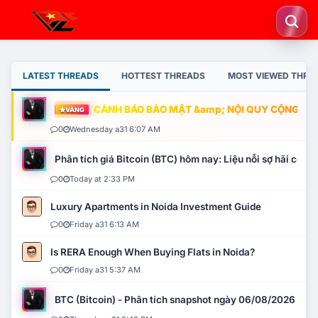
LATEST THREADS
HOTTEST THREADS
MOST VIEWED THRE
CẢNH BÁO BẢO MẬT &amp; NỘI QUY CỘNG ĐỒNG
VÀNG
0
Wednesday a31 6:07 AM
Phân tích giá Bitcoin (BTC) hôm nay: Liệu nỗi sợ hãi có mở 
0
Today at 2:33 PM
Luxury Apartments in Noida Investment Guide
0
Friday a31 6:13 AM
Is RERA Enough When Buying Flats in Noida?
0
Friday a31 5:37 AM
BTC (Bitcoin) - Phân tích snapshot ngày 06/08/2026