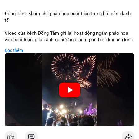
Đồng Tâm: Khám phá pháo hoa cuối tuần trong bối cảnh kinh
tế
Video của kênh Đồng Tâm ghi lại hoạt động ngắm pháo hoa
vào cuối tuần, phản ánh xu hướng giải trí phổ biến khi nền kinh
tế ổn định. Sự kiện này có thể cho thấy người tiêu dùng ưu tiên
Đọc thêm
trải nghiệm hơn là đầu tư vào tài sản vật chất. Trong bối cảnh
lãi suất ổn định và thị trường crypto ổn định, hoạt động giải trí
như vậy thường tăng trưởng khi người dân có khả năng chi
tiêu. Tuy nhiên, sự ưu tiên giải trí có thể ảnh hưởng đến tỷ lệ
tiết kiệm hoặc đầu tư vào crypto nếu người tiêu dùng chuyển
hướng ngân sách.
🎥 Xem video trực tiếp tại:
Nguồn: Đồng Tâm