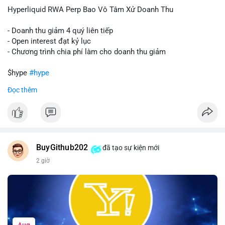
củng cố niềm tin cho xu hướng tăng.
Hyperliquid RWA Perp Bao Vô Tâm Xử Doanh Thu
Lời khuyên:
- Doanh thu giảm 4 quý liên tiếp
Nhà đầu tư nên theo dõi sát dòng tiền tiếp theo từ địa chỉ này.
- Open interest đạt kỷ lục
Nếu BTC được nạp thêm lên sàn, cần thận trọng với nhịp điều
- Chương trình chia phí làm cho doanh thu giảm
chỉnh. Ngược lại, nếu dòng tiền dịch chuyển vào ví lạnh, có thể
nắm giữ vị thế hiện tại.
$hype
#hype
Đọc thêm
#60btc
#dongtiencavoi
#khangcu65k
#vilanh
#btcgiaodichlon
#vlikevn
#titanbot
📰 Nguồn: CoinDesk
BuyGithub202
đã tạo sự kiện mới
2 giờ
Aug