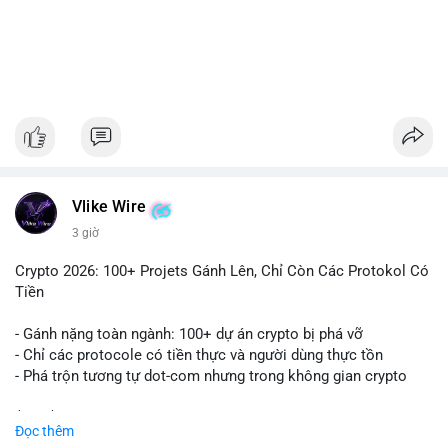
#1756513btc
#vilanh
#tichluydaihan
#giaodichlon
#mempoolbtc
Vlike Wire
3 giờ
Crypto 2026: 100+ Projets Gánh Lên, Chỉ Còn Các Protokol Có
Tiền
- Gánh nặng toàn ngành: 100+ dự án crypto bị phá vỡ
- Chỉ các protocole có tiền thực và người dùng thực tồn
- Phá trộn tương tự dot-com nhưng trong không gian crypto
$btc $eth
Đọc thêm