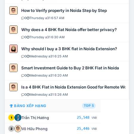
How to Verify property in Noida Step by Step
0
Thursday a31 6:57 AM
Why does a 4 BHK flat Noida offer better privacy?
0
Thursday a31 6:30 AM
Why should I buy a 3 BHK flat in Noida Extension?
0
Wednesday a31 6:25 AM
Smart Investment Guide to Buy 2 BHK Flat in Noida
0
Wednesday a31 6:20 AM
Is a 4 BHK Flat in Noida Extension Good for Remote Work?
0
Wednesday a31 5:26 AM
BẢNG XẾP HẠNG
TOP 5
Trần Thị Hương
25,548
1
VNĐ
Võ Hữu Phong
25,446
2
VNĐ