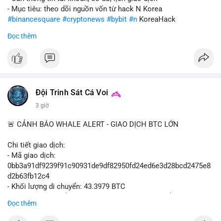
- Mục tiêu: theo dõi nguồn vốn từ hack N Korea
#binancesquare
#cryptonews
#bybit
#n
KoreaHack
Đọc thêm
$btc $eth
#vlikevn
#titanbot
📰 Nguồn: Cointelegraph
Đội Trinh Sát Cá Voi
3 giờ
🚨 CẢNH BÁO WHALE ALERT - GIAO DỊCH BTC LỚN
Chi tiết giao dịch:
- Mã giao dịch:
0bb3a91df9239f91c90931de9df82950fd24ed6e3d28bcd2475e8
d2b63fb12c4
- Khối lượng di chuyển: 43.3979 BTC
- Giá trị ước tính: $2,820,579.98 USD (theo thị giá $64,993.43
Đọc thêm
USD)
- Thời gian: 04:18
4 2026-08-08 UTC