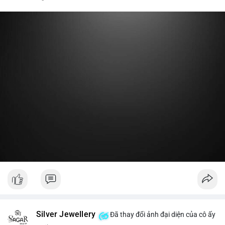
nóng hoặc chuyển một phần lợi nhuận về ví lạnh để khóa vị thế
dài hạn. Hành động này tạo tâm lý tích cực nhẹ, cho thấy nhà
lớn vẫn giữ niềm tin vào xu hướng tăng trước vùng kháng cự,
thay vì đổ bán ra sàn.
Lời khuyên:
Nhà đầu tư nhỏ lẻ nên theo dõi thêm 2-3 giao dịch lớn tiếp
theo trong 24 giờ. Nếu dòng tiền tiếp tục chảy vào ví lạnh, đó
là tín hiệu tích lũy. Tránh hành động theo cảm xúc trước một
giao dịch đơn lẻ.
#19dot8371btc
#vilanh
#tichluydaihan
#phanbotaisan
#gia65k
Silver Jewellery
Đã thay đổi ảnh đại diện của cô ấy