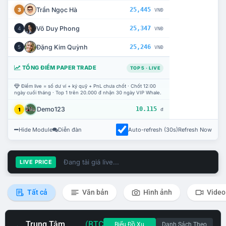
Trần Ngọc Hà
25,445
3
VNĐ
Võ Duy Phong
25,347
4
VNĐ
Đặng Kim Quỳnh
25,246
5
VNĐ
TỔNG ĐIỂM PAPER TRADE
TOP 5 · LIVE
Điểm live = số dư ví + ký quỹ + PnL chưa chốt · Chốt 12:00
ngày cuối tháng · Top 1 trên 20.000 đ nhận 30 ngày VIP Whale.
Demo123
10.115
1
đ
Hide Module
Diễn đàn
Auto-refresh (30s)
Refresh Now
Đang tải giá live...
LIVE PRICE
Tất cả
Văn bản
Hình ảnh
Video
Trung Tâm
(BTC
Biểu Đồ Xu
Danh Sách Theo