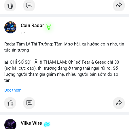
Coin Radar
1 h
Radar Tâm Lý Thị Trường: Tâm lý sợ hãi, xu hướng coin nhỏ, tin
tức ấn tượng
📊 CHỈ SỐ SỢ HÃI & THAM LAM: Chỉ số Fear & Greed chỉ 30
(sợ hãi cực cao), thị trường đang ở trạng thái ngại rủi ro. Số
lượng người tham gia giảm nhẹ, nhiều người bán sớm do sợ
tàn.
Đọc thêm
📈 XU HƯỚNG TÌM KIẾM & THẢO LUẬN: Biconomy (BICO),
Pudgy Penguins (PENGU), Bitcoin SV (BSV) và Kaspa (KAS) là
coin được tìm kiếm nhiều nhất. Chủ đề NFT (Pudgy Penguins),
AI (Hyperliquid) và ổn định (BSV) nổi bật.
💬 DÒNG CHẢY TIN TỨC & TRUYỀN THÔNG: Bàn tán trên
Vlike Wire
Binance Square tập trung vào lệnh kẹp, dự báo NVDA và Musk