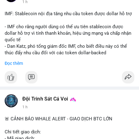
1 h
Starship 13. Telegram nhấn mạnh luật mới tại Brazil và tranh
luận về Clearity Act.
IMF: Stablecoin nội địa tăng nhu cầu token được dollar hỗ trợ
💡 NHẬN ĐỊNH & KHUYẾN NGHỊ: Tâm lý ngắn hạn vẫn tiêu
- IMF cho rằng người dùng có thể ưu tiên stablecoin được
cực do sợ hãi, nhưng xu hướng coin nhỏ và tin tức AI/NVIDA
dollar hỗ trợ vì tính thanh khoản, hiệu ứng mạng và chấp nhận
có thể tạo cơ hội mua sớm. Cần theo dõi sự thay đổi trong
quốc tế
chính sách crypto Mỹ.
- Dan Katz, phó tổng giám đốc IMF, cho biết điều này có thể
thúc đẩy nhu cầu đối với các token dollar-backed
📊 Nguồn: Radar Tâm Lý Thị Trường
- Nhận định được đưa ra trong bối cảnh các quốc gia phát
Đọc thêm
triển stablecoin nội địa
$btc $eth
#vlikevn
#titanbot
Đội Trinh Sát Cá Voi
📰 Nguồn: Cointelegraph
1 h
🚨 CẢNH BÁO WHALE ALERT - GIAO DỊCH BTC LỚN
Chi tiết giao dịch:
- Mã giao dịch: