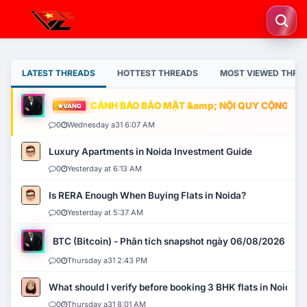
LATEST THREADS
HOTTEST THREADS
MOST VIEWED THRE
CẢNH BÁO BẢO MẬT &amp; NỘI QUY CỘNG ĐỒNG
VÀNG
0
Wednesday a31 6:07 AM
Luxury Apartments in Noida Investment Guide
0
Yesterday at 6:13 AM
Is RERA Enough When Buying Flats in Noida?
0
Yesterday at 5:37 AM
BTC (Bitcoin) - Phân tích snapshot ngày 06/08/2026
0
Thursday a31 2:43 PM
What should I verify before booking 3 BHK flats in Noida?
0
Thursday a31 8:01 AM