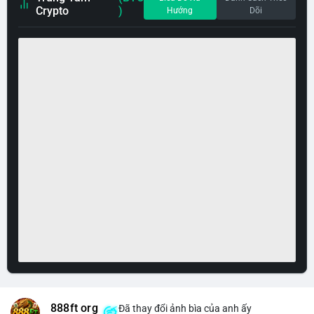
Crypto
)
Hướng
Dõi
888ft org
Đã thay đổi ảnh bìa của anh ấy