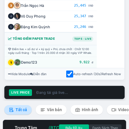
Trần Ngọc Hà
25,445
3
VNĐ
Võ Duy Phong
25,347
4
VNĐ
Đặng Kim Quỳnh
25,246
5
VNĐ
TỔNG ĐIỂM PAPER TRADE
TOP 5 · LIVE
Điểm live = số dư ví + ký quỹ + PnL chưa chốt · Chốt 12:00
ngày cuối tháng · Top 1 trên 20.000 đ nhận 30 ngày VIP Whale.
Demo123
9.922
1
đ
Hide Module
Diễn đàn
Auto-refresh (30s)
Refresh Now
Đang tải giá live...
LIVE PRICE
Tất cả
Văn bản
Hình ảnh
Video
Trung Tâm
(BTC
Biểu Đồ Xu
Danh Sách Theo