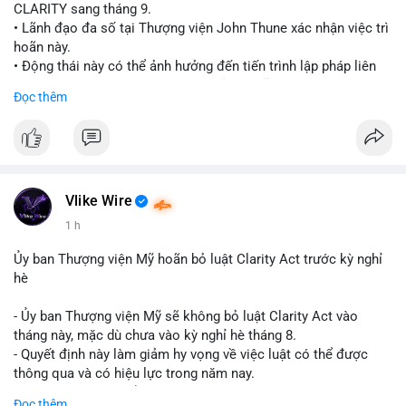
CLARITY sang tháng 9.
• Lãnh đạo đa số tại Thượng viện John Thune xác nhận việc trì
hoãn này.
• Động thái này có thể ảnh hưởng đến tiến trình lập pháp liên
quan đến khung pháp lý tiền điện tử tại Mỹ.
Đọc thêm
$btc $eth
#vlikevn
#titanbot
📰 Nguồn: Cointelegraph
Vlike Wire
1 h
Ủy ban Thượng viện Mỹ hoãn bỏ luật Clarity Act trước kỳ nghỉ
hè
- Ủy ban Thượng viện Mỹ sẽ không bỏ luật Clarity Act vào
tháng này, mặc dù chưa vào kỳ nghỉ hè tháng 8.
- Quyết định này làm giảm hy vọng về việc luật có thể được
thông qua và có hiệu lực trong năm nay.
- Luật Clarity Act nhằm cung cấp quy định rõ ràng hơn về danh
Đọc thêm