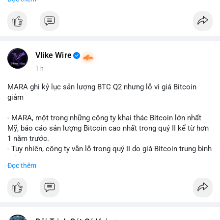
mục chứng chỉ cho tài sản số tại Mỹ.
- Sự trì hoãn có thể ảnh hưởng đến sự tin tưởng của nhà đầu tư
và phát triển thị trường crypto tại Mỹ.
$btc $eth
Vlike Wire
#vlikevn
#titanbot
1 h
📰 Nguồn: CoinDesk
MARA ghi kỷ lục sản lượng BTC Q2 nhưng lỗ vì giá Bitcoin
giảm
- MARA, một trong những công ty khai thác Bitcoin lớn nhất
Mỹ, báo cáo sản lượng Bitcoin cao nhất trong quý II kể từ hơn
1 năm trước.
- Tuy nhiên, công ty vẫn lỗ trong quý II do giá Bitcoin trung bình
giảm 28% so với cùng kỳ năm trước.
Đọc thêm
- Sự tăng sản lượng không đủ bù đắp cho sự suy giảm giá trị
của Bitcoin, ảnh hưởng trực tiếp đến doanh thu và lợi nhuận.
$btc
#btc