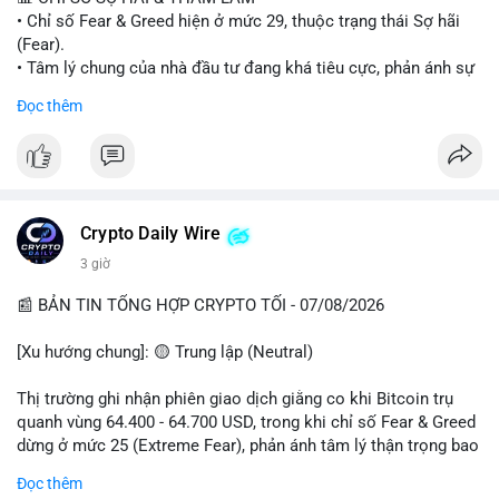
• Chỉ số Fear & Greed hiện ở mức 29, thuộc trạng thái Sợ hãi
#vlikevn
#titanbot
(Fear).
• Tâm lý chung của nhà đầu tư đang khá tiêu cực, phản ánh sự
📰 Nguồn: Cointelegraph
thận trọng cao độ trước các biến động thị trường.
Đọc thêm
📈 XU HƯỚNG TÌM KIẾM & THẢO LUẬN
• CoinGecko Trending: Plume (PLUME), Cash Cat (CASHCAT),
Biconomy (BICO), Hashflow (HFT), Ondo (ONDO), StonkBroker
(STONKBROKER), (PUMP).
• LunarCrush Trending: Ethereum, Solana, Dogecoin, Polkadot,
Crypto Daily Wire
Chainlink.
3 giờ
• Google Trends Việt Nam: Các chủ đề về bóng đá (Man Utd,
Viettel) và các từ khóa đời sống khác đang chiếm ưu thế.
📰 BẢN TIN TỔNG HỢP CRYPTO TỐI - 07/08/2026
💬 DÒNG CHẢY TIN TỨC & TRUYỀN THÔNG
[Xu hướng chung]: 🟡 Trung lập (Neutral)
• Tin tức pháp lý: Tòa phúc thẩm Hoa Kỳ giữ nguyên bản án 25
năm tù đối với Sam Bankman-Fried (FTX).
Thị trường ghi nhận phiên giao dịch giằng co khi Bitcoin trụ
• Tin tức vĩ mô: Cảnh báo về tình trạng stagflation (lạm phát
quanh vùng 64.400 - 64.700 USD, trong khi chỉ số Fear & Greed
đình trệ) từ dữ liệu PMI của Mỹ; thu nhập của người Mỹ đang
dừng ở mức 25 (Extreme Fear), phản ánh tâm lý thận trọng bao
chịu áp lực lớn.
trùm giới đầu tư.
Đọc thêm
• Tin tức Binance: Binance chuẩn bị nâng cấp dịch vụ giao dịch