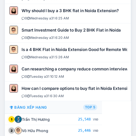
Why should I buy a 3 BHK flat in Noida Extension?
0
Wednesday a31 6:25 AM
Smart Investment Guide to Buy 2 BHK Flat in Noida
0
Wednesday a31 6:20 AM
Is a 4 BHK Flat in Noida Extension Good for Remote Work?
0
Wednesday a31 5:26 AM
Can researching a company reduce common interview mi
0
Tuesday a31 10:12 AM
How can I compare options to buy flat in Noida Extension?
0
Tuesday a31 6:30 AM
BẢNG XẾP HẠNG
TOP 5
Trần Thị Hương
25,548
1
VNĐ
Võ Hữu Phong
25,446
2
VNĐ