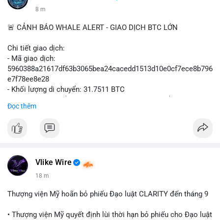
8 m
🚨 CẢNH BÁO WHALE ALERT - GIAO DỊCH BTC LỚN
Chi tiết giao dịch:
- Mã giao dịch:
5960388a21617df63b3065bea24cacedd1513d10e0cf7ece8b796
e7f78ee8e28
- Khối lượng di chuyển: 31.7511 BTC
- Giá trị ước tính: $2,042,300.50 USD (theo thị giá $64,322.12
Đọc thêm
USD)
- Thời gian: 03:19:19 2
Vlike Wire
18 m
Thượng viện Mỹ hoãn bỏ phiếu Đạo luật CLARITY đến tháng 9
• Thượng viện Mỹ quyết định lùi thời hạn bỏ phiếu cho Đạo luật