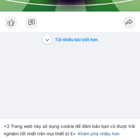
Tải nhiều bài viết hơn
<3 Trang web này sử dụng cookie để đảm bảo bạn có được trải
nghiệm tốt nhất trên mọi thiết bị ℇ>
Khám phá nhiều hơn
Solana
BNB
$1,901.64
$72.75
TH
+0.23%
SOL
-1.06%
B