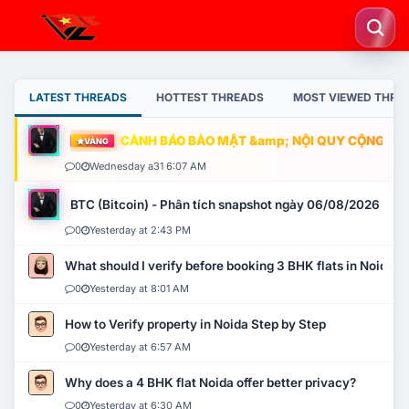
LATEST THREADS
HOTTEST THREADS
MOST VIEWED THRE
CẢNH BÁO BẢO MẬT &amp; NỘI QUY CỘNG ĐỒNG
VÀNG
0
Wednesday a31 6:07 AM
BTC (Bitcoin) - Phân tích snapshot ngày 06/08/2026
0
Yesterday at 2:43 PM
What should I verify before booking 3 BHK flats in Noida?
0
Yesterday at 8:01 AM
How to Verify property in Noida Step by Step
0
Yesterday at 6:57 AM
Why does a 4 BHK flat Noida offer better privacy?
0
Yesterday at 6:30 AM