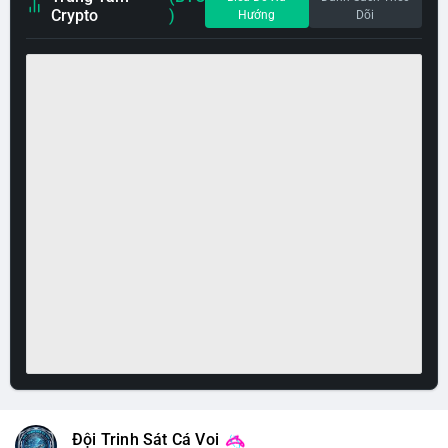
Crypto
)
Hướng
Dõi
Đội Trinh Sát Cá Voi