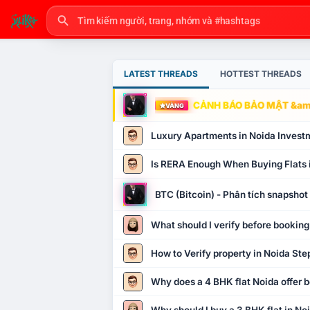
LATEST THREADS
HOTTEST THREADS
CẢNH BÁO BẢO MẬT &amp
VÀNG
Luxury Apartments in Noida Invest
Is RERA Enough When Buying Flats 
BTC (Bitcoin) - Phân tích snapsho
What should I verify before booking
How to Verify property in Noida Ste
Why does a 4 BHK flat Noida offer b