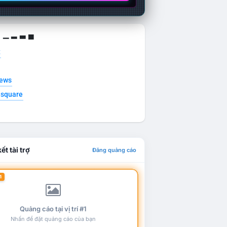
g ▁ ▂ ▃ ▄
t
news
esquare
ết tài trợ
Đăng quảng cáo
1
Quảng cáo tại vị trí #1
Nhấn để đặt quảng cáo của bạn