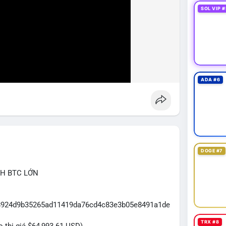
SOL VIP #
ADA #6
DOGE #7
CH BTC LỚN
3f8924d9b35265ad11419da76cd4c83e3b05e8491a1de
TRX #8