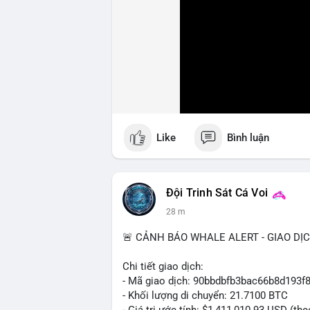
Like
Bình luận
Đội Trinh Sát Cá Voi
28 m
🚨 CẢNH BÁO WHALE ALERT - GIAO DỊ
Chi tiết giao dịch:
- Mã giao dịch: 90bbdbfb3bac66b8d19
- Khối lượng di chuyển: 21.7100 BTC