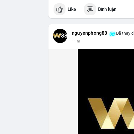
Like
Bình luận
nguyenphong88
Đã thay đ
11 m