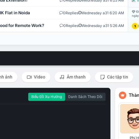
ida Extension?
0
Replies
Wednesday a31 6:25 AM
T
Đi
K Flat in Noida
0
Replies
Wednesday a31 6:20 AM
ngày
 Good for Remote Work?
0
Replies
Wednesday a31 5:26 AM
1
nh ảnh
Video
Âm thanh
Các tập tin
Thàn
Biểu Đồ Xu Hướng
Danh Sách Theo Dõi
Phí 