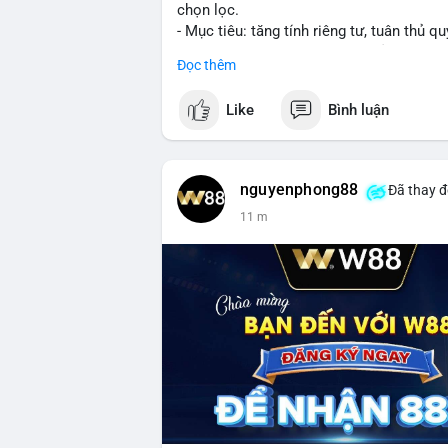
chọn lọc.
- Mục tiêu: tăng tính riêng tư, tuân thủ qu
- Đề xuất đang được xem xét bởi cộng đồ
Đọc thêm
#binancesquare
#cryptonews
#xrp
Like
Bình luận
$xrp
#vlikevn
#titanbot
nguyenphong88
Đã thay đ
11 m
📰 Nguồn: CoinDesk