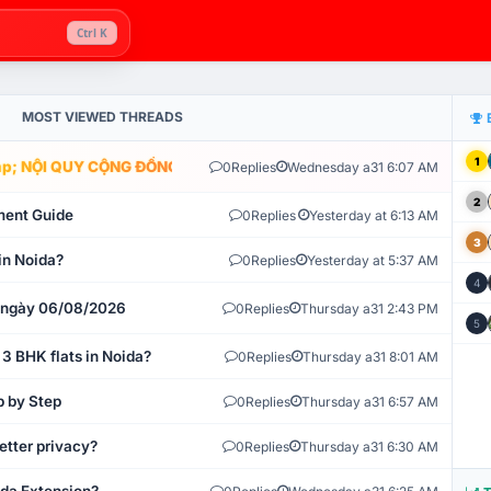
Ctrl K
MOST VIEWED THREADS
1
; NỘI QUY CỘNG ĐỒNG VLIKE.VN: HỆ THỐNG GIÁM SÁT TỰ ĐỘNG V
0
Replies
Wednesday a31 6:07 AM
2
ment Guide
0
Replies
Yesterday at 6:13 AM
3
in Noida?
0
Replies
Yesterday at 5:37 AM
4
t ngày 06/08/2026
0
Replies
Thursday a31 2:43 PM
5
 3 BHK flats in Noida?
0
Replies
Thursday a31 8:01 AM
p by Step
0
Replies
Thursday a31 6:57 AM
etter privacy?
0
Replies
Thursday a31 6:30 AM