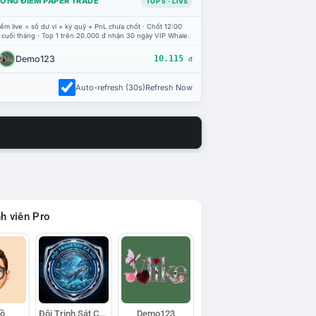
ỔNG ĐIỂM PAPER TRADE
TOP 5 · LIVE
ểm live = số dư ví + ký quỹ + PnL chưa chốt · Chốt 12:00
 cuối tháng · Top 1 trên 20.000 đ nhận 30 ngày VIP Whale.
Demo123
10.115
đ
Auto-refresh (30s)
Refresh Now
h viên Pro
Hồ
Đội Trinh Sát Cá Voi
Demo123