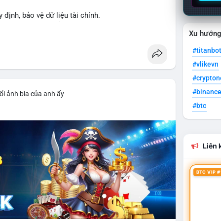
y định, bảo vệ dữ liệu tài chính.
ng XRPL và các tổ chức tài chính.
Xu hướn
#titanbo
#vlikevn
#crypto
#binanc
ổi ảnh bìa của anh ấy
#btc
Liên k
BTC VIP #