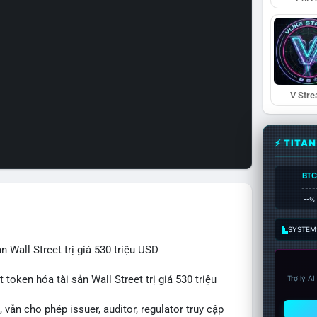
V Str
⚡ TITA
BTC
----
--%
SYSTEM:
 Wall Street trị giá 530 triệu USD
token hóa tài sản Wall Street trị giá 530 triệu
Trợ lý A
vẫn cho phép issuer, auditor, regulator truy cập