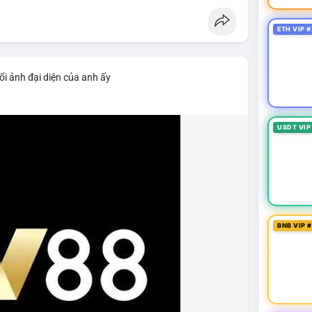
ETH VIP #
ổi ảnh đại diện của anh ấy
USDT VIP
BNB VIP 