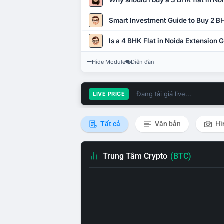
Why should I buy a 3 BHK flat in No
Smart Investment Guide to Buy 2 BH
Is a 4 BHK Flat in Noida Extension
Hide Module
Diễn đàn
Đang tải giá live...
LIVE PRICE
Tất cả
Văn bản
Hì
Trung Tâm Crypto
(BTC)