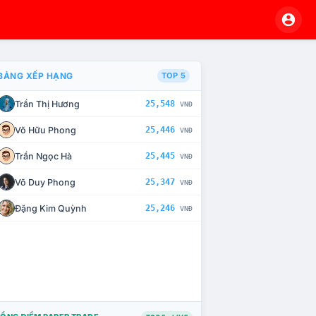
BẢNG XẾP HẠNG
TOP 5
Trần Thị Hương
25,548
VNĐ
À CHẾ TÀI XỬ LÝ VI PHẠM
Võ Hữu Phong
25,446
VNĐ
Trần Ngọc Hà
25,445
VNĐ
Võ Duy Phong
25,347
VNĐ
Đặng Kim Quỳnh
25,246
VNĐ