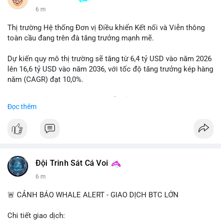
6 m
Thị trường Hệ thống Đơn vị Điều khiển Kết nối và Viễn thông
toàn cầu đang trên đà tăng trưởng mạnh mẽ.
Dự kiến quy mô thị trường sẽ tăng từ 6,4 tỷ USD vào năm 2026
lên 16,6 tỷ USD vào năm 2036, với tốc độ tăng trưởng kép hàng
năm (CAGR) đạt 10,0%.
Sự tăng trưởng này được thúc đẩy bởi nhu cầu ngày càng cao
Đọc thêm
trong các lĩnh vực ô tô, logistics và thiết bị thông minh.
Doanh nghiệp cần theo dõi xu hướng này để nắm bắt cơ hội
đầu tư và phát triển giải pháp kết nối tiên tiến.
Đội Trinh Sát Cá Voi
6 m
🚨 CẢNH BÁO WHALE ALERT - GIAO DỊCH BTC LỚN
Chi tiết giao dịch: