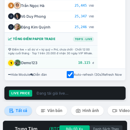
Trần Ngọc Hà
25,445
3
VNĐ
Võ Duy Phong
25,347
4
VNĐ
Đặng Kim Quỳnh
25,246
5
VNĐ
TỔNG ĐIỂM PAPER TRADE
TOP 5 · LIVE
Điểm live = số dư ví + ký quỹ + PnL chưa chốt · Chốt 12:00
ngày cuối tháng · Top 1 trên 20.000 đ nhận 30 ngày VIP Whale.
Demo123
10.115
1
đ
Hide Module
Diễn đàn
Auto-refresh (30s)
Refresh Now
Đang tải giá live...
LIVE PRICE
Tất cả
Văn bản
Hình ảnh
Video
Trung Tâm
(BTC
Biểu Đồ Xu
Danh Sách Theo