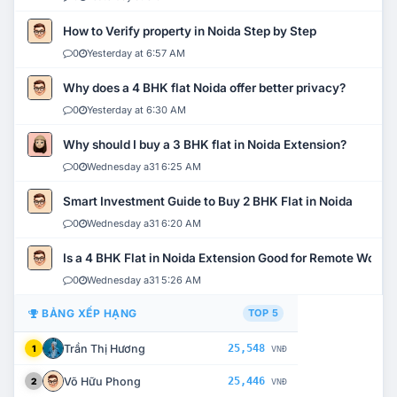
How to Verify property in Noida Step by Step
0
Yesterday at 6:57 AM
Why does a 4 BHK flat Noida offer better privacy?
0
Yesterday at 6:30 AM
Why should I buy a 3 BHK flat in Noida Extension?
0
Wednesday a31 6:25 AM
Smart Investment Guide to Buy 2 BHK Flat in Noida
0
Wednesday a31 6:20 AM
Is a 4 BHK Flat in Noida Extension Good for Remote Work?
0
Wednesday a31 5:26 AM
BẢNG XẾP HẠNG
TOP 5
Trần Thị Hương
25,548
1
VNĐ
Võ Hữu Phong
25,446
2
VNĐ