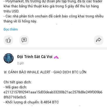
- Polymarket, thị trường dự đoán phi tập trung, đã bị các trader
khai thác bằng thủ thuật kéo giá trong 5 giây để thu lợi hàng
triệu USD.
- Các nhà phân tích onchain đã cảnh báo công khai trong nhiều
tháng về lỗ hổng này.
- Để khắc phục, Polymarket chuyển sang sử dụng giá trung
Đọc thêm
bình theo thời gian (time-weighted prices), khiến việc đẩy giá
nhân tạo trở nên quá tốn kém.
- Động thái này nhằm bảo vệ tính toàn vẹn của thị trường và
ngăn chặn các hành vi thao túng.
#polymarket
#cryptonews
#defi
#marketintegrity
Đội Trinh Sát Cá Voi
2 giờ
$btc $eth
🚨 CẢNH BÁO WHALE ALERT - GIAO DỊCH BTC LỚN
#vlikevn
#titanbot
Chi tiết giao dịch:
📰 Nguồn: CoinDesk
- Mã giao dịch:
e2112157892941aaa15d03deab33200b21ac2578d8e249f009b6
8f637165e0c5
- Khối lượng di chuyển: 8.4854 BTC