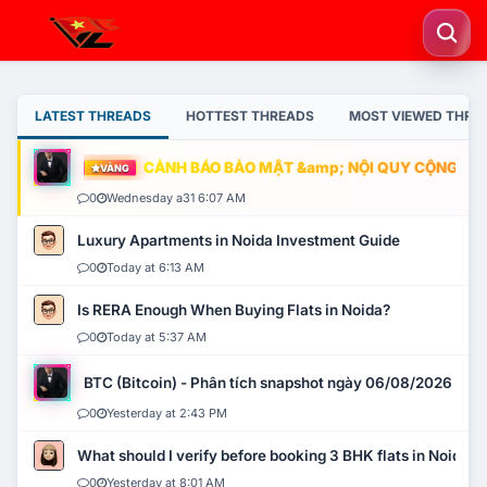
LATEST THREADS
HOTTEST THREADS
MOST VIEWED THRE
CẢNH BÁO BẢO MẬT &amp; NỘI QUY CỘNG ĐỒNG
VÀNG
0
Wednesday a31 6:07 AM
Luxury Apartments in Noida Investment Guide
0
Today at 6:13 AM
Is RERA Enough When Buying Flats in Noida?
0
Today at 5:37 AM
BTC (Bitcoin) - Phân tích snapshot ngày 06/08/2026
0
Yesterday at 2:43 PM
What should I verify before booking 3 BHK flats in Noida?
0
Yesterday at 8:01 AM