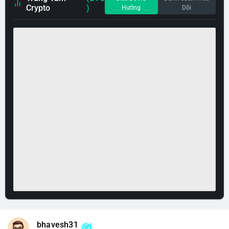
Crypto
)
Hướng
Dõi
bhavesh31