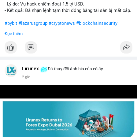
- Lý do: Vụ hack chiếm đoạt 1,5 tỷ USD.
- Kết quả: Đã nhận lệnh tạm thời đóng băng tài sản bị mất cắp.
#bybit
#lazarusgroup
#cryptonews
#blockchainsecurity
Đọc thêm
$btc $eth
#vlikevn
#titanbot
📰 Nguồn: CoinDesk
Lirunex
Đã thay đổi ảnh bìa của cô ấy
2 giờ