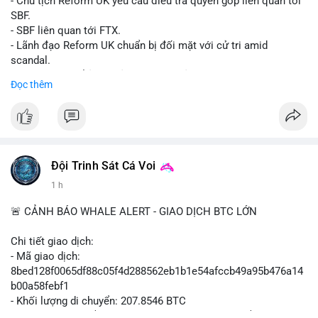
- Chủ tịch Reform UK yêu cầu điều tra quyên góp liên quan tới
SBF.
- SBF liên quan tới FTX.
- Lãnh đạo Reform UK chuẩn bị đối mặt với cử tri amid
scandal.
- Sự kiện có thể ảnh hưởng đến hình ảnh SBF và FTX.
Đọc thêm
- Không có thông tin tác động thị trường ngay lập tức.
#binancesquare
#cryptonews
#sbf
#ftx
#reformuk
$btc $eth
#vlikevn
#titanbot
Đội Trinh Sát Cá Voi
1 h
📰 Nguồn: Cointelegraph
🚨 CẢNH BÁO WHALE ALERT - GIAO DỊCH BTC LỚN
Chi tiết giao dịch:
- Mã giao dịch:
8bed128f0065df88c05f4d288562eb1b1e54afccb49a95b476a14
b00a58febf1
- Khối lượng di chuyển: 207.8546 BTC
- Giá trị ước tính: $13,449,009.09 USD (theo thị giá $64,703.92