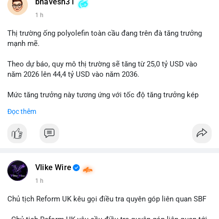
📰 Nguồn: Cointelegraph
bhavesh31
1 h
Thị trường ống polyolefin toàn cầu đang trên đà tăng trưởng
mạnh mẽ.
Theo dự báo, quy mô thị trường sẽ tăng từ 25,0 tỷ USD vào
năm 2026 lên 44,4 tỷ USD vào năm 2036.
Mức tăng trưởng này tương ứng với tốc độ tăng trưởng kép
hàng năm (CAGR) đạt 5,9% trong giai đoạn dự báo.
Đọc thêm
Đây là tín hiệu tích cực cho các nhà sản xuất, nhà phân phối và
nhà đầu tư trong ngành vật liệu xây dựng và hạ tầng.
Bạn đánh giá thế nào về tiềm năng của dòng sản phẩm ống
nhựa polyolefin trong tương lai?
Vlike Wire
1 h
Chủ tịch Reform UK kêu gọi điều tra quyên góp liên quan SBF