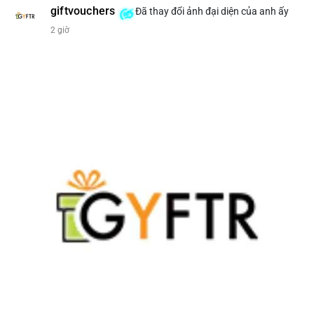
giftvouchers
Đã thay đổi ảnh đại diện của anh ấy
#207btc
#chuyenvilanh
#aplucban
#btcusd64k
#mempoolflow
2 giờ