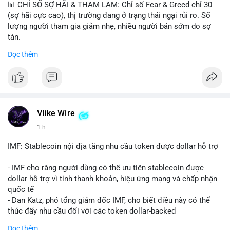
📊 CHỈ SỐ SỢ HÃI & THAM LAM: Chỉ số Fear & Greed chỉ 30
(sợ hãi cực cao), thị trường đang ở trạng thái ngại rủi ro. Số
lượng người tham gia giảm nhẹ, nhiều người bán sớm do sợ
tàn.
Đọc thêm
📈 XU HƯỚNG TÌM KIẾM & THẢO LUẬN: Biconomy (BICO),
Pudgy Penguins (PENGU), Bitcoin SV (BSV) và Kaspa (KAS) là
coin được tìm kiếm nhiều nhất. Chủ đề NFT (Pudgy Penguins),
AI (Hyperliquid) và ổn định (BSV) nổi bật.
💬 DÒNG CHẢY TIN TỨC & TRUYỀN THÔNG: Bàn tán trên
Vlike Wire
Binance Square tập trung vào lệnh kẹp, dự báo NVDA và Musk
1 h
Starship 13. Telegram nhấn mạnh luật mới tại Brazil và tranh
luận về Clearity Act.
IMF: Stablecoin nội địa tăng nhu cầu token được dollar hỗ trợ
💡 NHẬN ĐỊNH & KHUYẾN NGHỊ: Tâm lý ngắn hạn vẫn tiêu
- IMF cho rằng người dùng có thể ưu tiên stablecoin được
cực do sợ hãi, nhưng xu hướng coin nhỏ và tin tức AI/NVIDA
dollar hỗ trợ vì tính thanh khoản, hiệu ứng mạng và chấp nhận
có thể tạo cơ hội mua sớm. Cần theo dõi sự thay đổi trong
quốc tế
chính sách crypto Mỹ.
- Dan Katz, phó tổng giám đốc IMF, cho biết điều này có thể
thúc đẩy nhu cầu đối với các token dollar-backed
📊 Nguồn: Radar Tâm Lý Thị Trường
- Nhận định được đưa ra trong bối cảnh các quốc gia phát
Đọc thêm