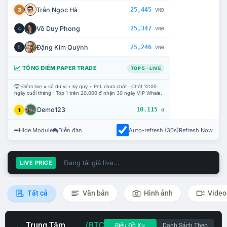
Trần Ngọc Hà
25,445
3
VNĐ
Võ Duy Phong
25,347
4
VNĐ
Đặng Kim Quỳnh
25,246
5
VNĐ
TỔNG ĐIỂM PAPER TRADE
TOP 5 · LIVE
Điểm live = số dư ví + ký quỹ + PnL chưa chốt · Chốt 12:00
ngày cuối tháng · Top 1 trên 20.000 đ nhận 30 ngày VIP Whale.
Demo123
10.115
1
đ
Hide Module
Diễn đàn
Auto-refresh (30s)
Refresh Now
Đang tải giá live...
LIVE PRICE
Tất cả
Văn bản
Hình ảnh
Video
Trung Tâm
(BTC
Biểu Đồ Xu
Danh Sách Theo