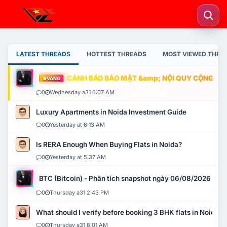
LATEST THREADS
HOTTEST THREADS
MOST VIEWED THRE
CẢNH BÁO BẢO MẬT &amp; NỘI QUY CỘNG ĐỒNG
VÀNG
0
Wednesday a31 6:07 AM
Luxury Apartments in Noida Investment Guide
0
Yesterday at 6:13 AM
Is RERA Enough When Buying Flats in Noida?
0
Yesterday at 5:37 AM
BTC (Bitcoin) - Phân tích snapshot ngày 06/08/2026
0
Thursday a31 2:43 PM
What should I verify before booking 3 BHK flats in Noida?
0
Thursday a31 8:01 AM