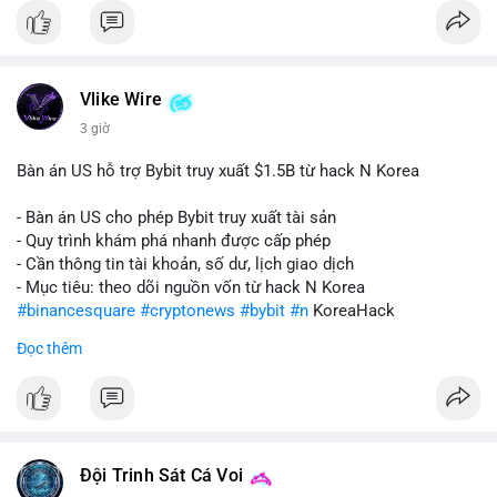
Vlike Wire
3 giờ
Bàn án US hỗ trợ Bybit truy xuất $1.5B từ hack N Korea
- Bàn án US cho phép Bybit truy xuất tài sản
- Quy trình khám phá nhanh được cấp phép
- Cần thông tin tài khoản, số dư, lịch giao dịch
- Mục tiêu: theo dõi nguồn vốn từ hack N Korea
#binancesquare
#cryptonews
#bybit
#n
KoreaHack
Đọc thêm
$btc $eth
#vlikevn
#titanbot
📰 Nguồn: Cointelegraph
Đội Trinh Sát Cá Voi