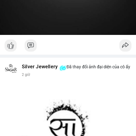
#19dot8371btc
#vilanh
#tichluydaihan
#phanbotaisan
#gia65k
Silver Jewellery
Đã thay đổi ảnh đại diện của cô ấy
2 giờ