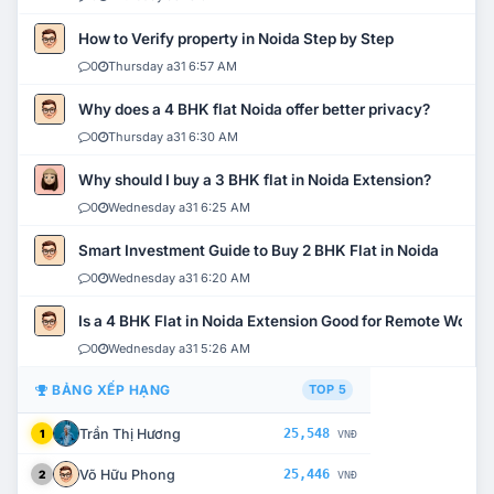
How to Verify property in Noida Step by Step
0
Thursday a31 6:57 AM
Why does a 4 BHK flat Noida offer better privacy?
0
Thursday a31 6:30 AM
Why should I buy a 3 BHK flat in Noida Extension?
0
Wednesday a31 6:25 AM
Smart Investment Guide to Buy 2 BHK Flat in Noida
0
Wednesday a31 6:20 AM
Is a 4 BHK Flat in Noida Extension Good for Remote Work?
0
Wednesday a31 5:26 AM
BẢNG XẾP HẠNG
TOP 5
Trần Thị Hương
25,548
1
VNĐ
Võ Hữu Phong
25,446
2
VNĐ