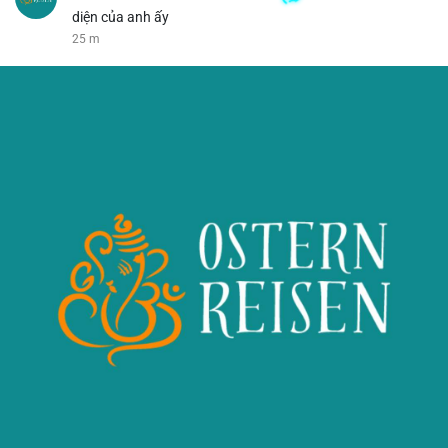
diện của anh ấy
25 m