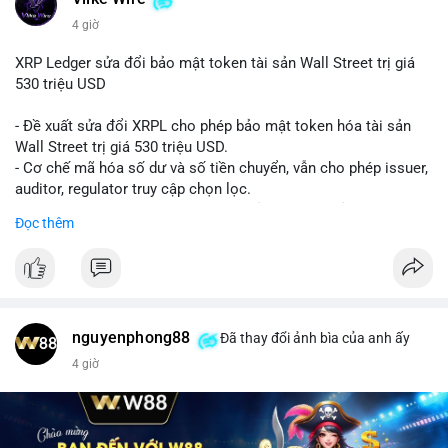
4 giờ
XRP Ledger sửa đổi bảo mật token tài sản Wall Street trị giá
530 triệu USD
- Đề xuất sửa đổi XRPL cho phép bảo mật token hóa tài sản
Wall Street trị giá 530 triệu USD.
- Cơ chế mã hóa số dư và số tiền chuyển, vẫn cho phép issuer,
auditor, regulator truy cập chọn lọc.
- Mục tiêu: tăng tính riêng tư, tuân thủ quy định, bảo vệ dữ liệu
Đọc thêm
tài chính.
- Đề xuất đang được xem xét bởi cộng đồng XRPL và các tổ
chức tài chính.
#binancesquare
#cryptonews
#xrp
nguyenphong88
Đã thay đổi ảnh bìa của anh ấy
$xrp
4 giờ
#vlikevn
#titanbot
📰 Nguồn: CoinDesk