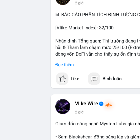
2 giờ
#hongkong
#russia
#trump
#saga
#stea
📊 BÁO CÁO PHÂN TÍCH ĐỊNH LƯỢNG CR
$btc $eth $sol $xrp $cc
#cc
$sky
#sky
$
[Vlike Market Index]: 32/100
#vlikevn
#titanbot
Nhận định Tổng quan: Thị trường đang trả
📰 Nguồn: Decrypt
hãi & Tham lam chạm mức 25/100 (Extrem
dòng vốn DeFi vẫn cho thấy sự ổn định t
Đọc thêm
Phân tích Dòng tiền DeFi (DefiLlama): T
trong 24h qua. Ethereum vẫn thống trị với 
Like
Bình luận
sao giữa BSC (4,87 tỷ), Tron (4,85 tỷ) và
5 với 4,63 tỷ USD, cho thấy sự trỗi dậy 
Stablecoin đạt 306,82 tỷ USD, trong đó U
thấy thanh khoản hệ thống vẫn dồi dào, 
Vlike Wire
cải thiện.
2 giờ
Phân tích Tâm lý phái sinh và Hợp đồng 
Giám đốc công nghệ Mysten Labs gia nhậ
mức dương nhẹ 0,0073%, trong khi ETH ở
có sự lệch pha đòn bẩy rõ rệt. Tỷ lệ Lon
• Sam Blackshear, đồng sáng lập và giá
tổng thanh lý chỉ 9,27 triệu USD với phe 