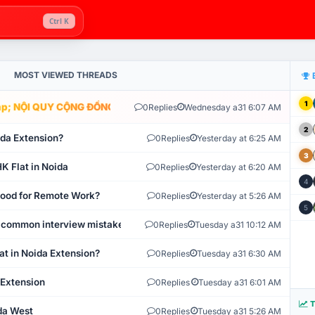
Ctrl K
MOST VIEWED THREADS
1
; NỘI QUY CỘNG ĐỒNG VLIKE.VN: HỆ THỐNG GIÁM SÁT TỰ ĐỘNG V
0
Replies
Wednesday a31 6:07 AM
2
ida Extension?
0
Replies
Yesterday at 6:25 AM
3
K Flat in Noida
0
Replies
Yesterday at 6:20 AM
4
 Good for Remote Work?
0
Replies
Yesterday at 5:26 AM
5
 common interview mistakes?
0
Replies
Tuesday a31 10:12 AM
at in Noida Extension?
0
Replies
Tuesday a31 6:30 AM
 Extension
0
Replies
Tuesday a31 6:01 AM
T
ida West
0
Replies
Tuesday a31 5:26 AM