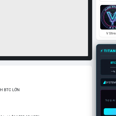
V Str
⚡ TITA
BTC
----
--%
SYSTEM:
CH BTC LỚN
Trợ lý A