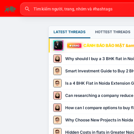
LATEST THREADS
HOTTEST THREADS
CẢNH BÁO BẢO MẬT &amp
VÀNG
Why should I buy a 3 BHK flat in No
Smart Investment Guide to Buy 2 BH
Is a 4 BHK Flat in Noida Extension
Can researching a company reduce
How can I compare options to buy fl
Why Choose New Projects in Noida
Hidden Costs in flats in Greater No