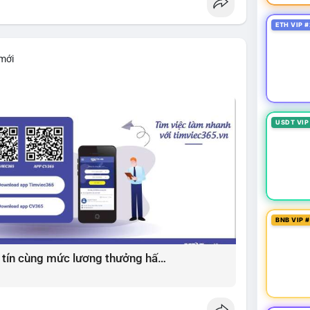
ETH VIP #
 mới
USDT VIP
BNB VIP 
Giải pháp tìm việc làm xây dựng uy tín cùng mức lương thưởng hấp dẫn ?️