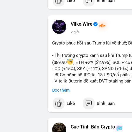
Like
Bình luận
Vlike Wire
2 giờ
Crypto phục hồi sau Trump lùi về thuế; B
- Thị trường crypto xanh sau khi Trump 
($89.90
, ETH +2% ($2.995), SOL +2% 
- CC (+15%), SKY (+11%), SAND (+10%) d
- BitGo công bố IPO tại 18 USD/cổ phần, 
- Vitalik Buterin đề xuất DVT staking bả
Ethereum
Đọc thêm
- Hong Kong phát hành giấy phép stablec
- Nga xác định crypto là tài sản hợp pháp,
Like
Bình luận
- Trump hy vọng ký vào luật cấu trúc th
Quốc hội
- Saga’s EVM blockchain ngừng hoạt độn
- Steak ’n Shake cho phép nhân viên nhậ
Cục Tình Báo Crypto
#binancesquare
#cryptonews
#btc
#eth