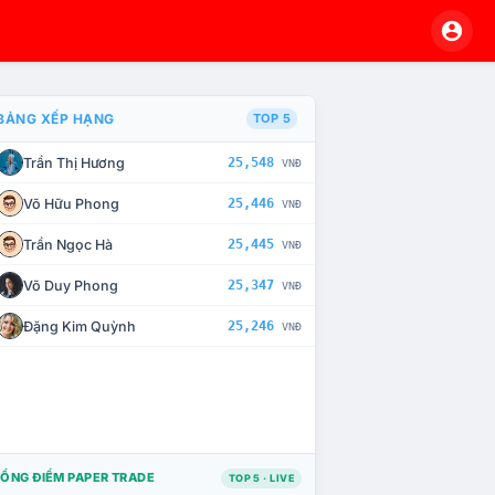
BẢNG XẾP HẠNG
TOP 5
Trần Thị Hương
25,548
VNĐ
À CHẾ TÀI XỬ LÝ VI PHẠM
Võ Hữu Phong
25,446
VNĐ
Trần Ngọc Hà
25,445
VNĐ
Võ Duy Phong
25,347
VNĐ
Đặng Kim Quỳnh
25,246
VNĐ
ỔNG ĐIỂM PAPER TRADE
TOP 5 · LIVE