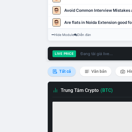
Avoid Common Interview Mistakes 
Are flats in Noida Extension good fo
Hide Module
Diễn đàn
Đang tải giá live...
LIVE PRICE
Tất cả
Văn bản
Hì
Trung Tâm Crypto
(BTC)