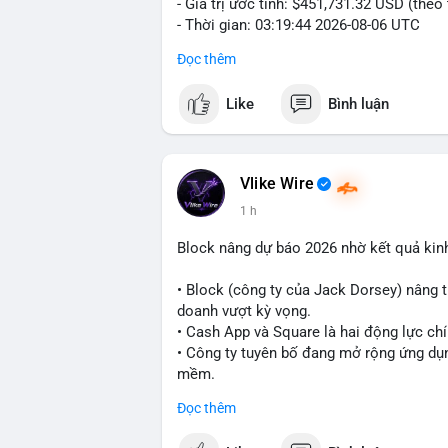
- Giá trị ước tính: $451,731.32 USD (theo
- Thời gian: 03:19:44 2026-08-06 UTC
Đọc thêm
Nhận định phân tích:
Cá voi chuyển 7 BTC trị giá hơn 451 ngh
Like
Bình luận
nằm ở mức trung bình so với các giao dị
trực tiếp lên thị trường. Với mức giá hiện
danh mục đầu tư hoặc chuẩn bị thanh kh
thể bị ảnh hưởng nhẹ, nhưng không đủ đ
Vlike Wire
1 h
Lời khuyên cho nhà đầu tư nhỏ lẻ:
Theo dõi thêm các giao dịch lớn liên tiếp
Block nâng dự báo 2026 nhờ kết quả kin
lên sàn, cần thận trọng trước nguy cơ đ
xác nhận đầy đủ dòng tiền.
• Block (công ty của Jack Dorsey) nâng 
doanh vượt kỳ vọng.
#7btc
#chuyenvilanh
#giaodichwhale
#b
• Cash App và Square là hai động lực ch
• Công ty tuyên bố đang mở rộng ứng dụng
mềm.
Đọc thêm
#block
#ai
#fintech
#cryptonews
#binan