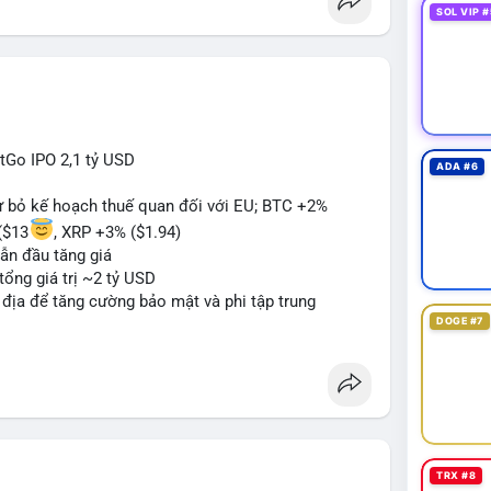
SOL VIP #
itGo IPO 2,1 tỷ USD
ADA #6
từ bỏ kế hoạch thuế quan đối với EU; BTC +2%
($13
, XRP +3% ($1.94)
ẫn đầu tăng giá
tổng giá trị ~2 tỷ USD
n địa để tăng cường bảo mật và phi tập trung
DOGE #7
oin mới với yêu cầu tuân thủ nghiêm ngặt
 tạo tiền lệ pháp lý
ị trường crypto sớm nonostante sự bất đồng trong
g sau cuộc tấn công 7 triệu USD
n lương một phần dưới dạng Bitcoin
TRX #8
#sol
#xrp
#bitgo
#vitalikbuterin
#stablecoin