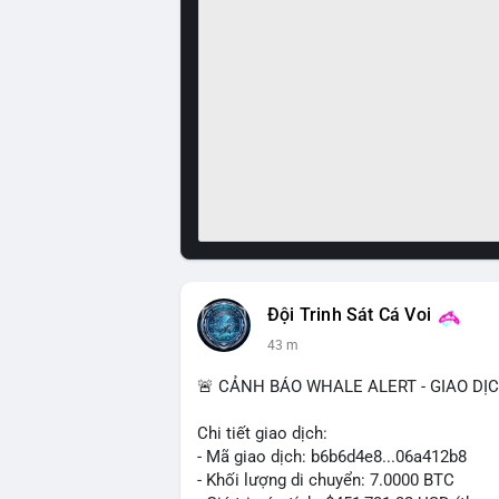
Đội Trinh Sát Cá Voi
43 m
🚨 CẢNH BÁO WHALE ALERT - GIAO DỊ
Chi tiết giao dịch:
- Mã giao dịch: b6b6d4e8...06a412b8
- Khối lượng di chuyển: 7.0000 BTC