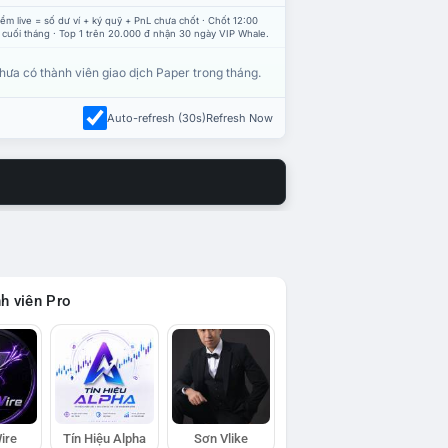
ểm live = số dư ví + ký quỹ + PnL chưa chốt · Chốt 12:00
 cuối tháng · Top 1 trên 20.000 đ nhận 30 ngày VIP Whale.
hưa có thành viên giao dịch Paper trong tháng.
Auto-refresh (30s)
Refresh Now
h viên Pro
ire
Tín Hiệu Alpha
Sơn Vlike