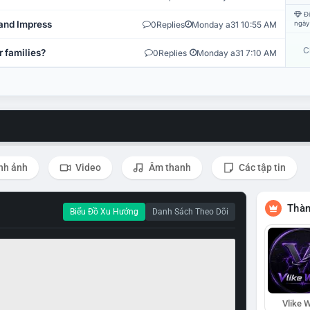
Đi
and Impress
0
Replies
Monday a31 10:55 AM
ngày
C
r families?
0
Replies
Monday a31 7:10 AM
nh ảnh
Video
Âm thanh
Các tập tin
Thàn
Biểu Đồ Xu Hướng
Danh Sách Theo Dõi
Vlike W