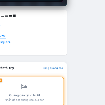
g ▁ ▂ ▃ ▄
t
news
esquare
ết tài trợ
Đăng quảng cáo
1
Quảng cáo tại vị trí #1
Nhấn để đặt quảng cáo của bạn