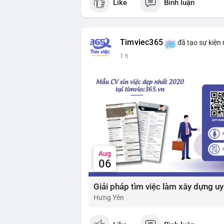
Like
Bình luận
$btc $eth
#vlikevn
#titanbot
Timviec365
đã tạo sự kiện
📰 Nguồn: Cointelegraph
1 h
Aug
06
Hưng Yên