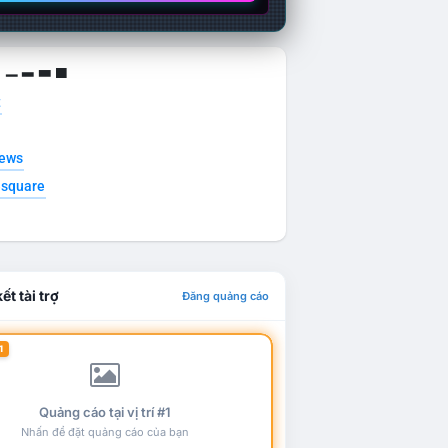
g ▁ ▂ ▃ ▄
t
news
esquare
ết tài trợ
Đăng quảng cáo
1
Quảng cáo tại vị trí #1
Nhấn để đặt quảng cáo của bạn