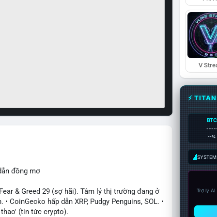
V Str
⚡ TITA
BTC
----
--%
SYSTEM:
 dẫn đồng mơ
ar & Greed 29 (sợ hãi). Tâm lý thị trường đang ở
Trợ lý A
. • CoinGecko hấp dẫn XRP, Pudgy Penguins, SOL. •
hao' (tin tức crypto).