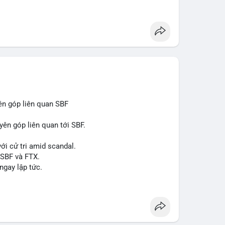
 xuất, nhà phân phối và nhà đầu tư trong ngành vật
òng sản phẩm ống nhựa polyolefin trong tương lai?
ên góp liên quan SBF
yên góp liên quan tới SBF.
ới cử tri amid scandal.
 SBF và FTX.
ngay lập tức.
#reformuk