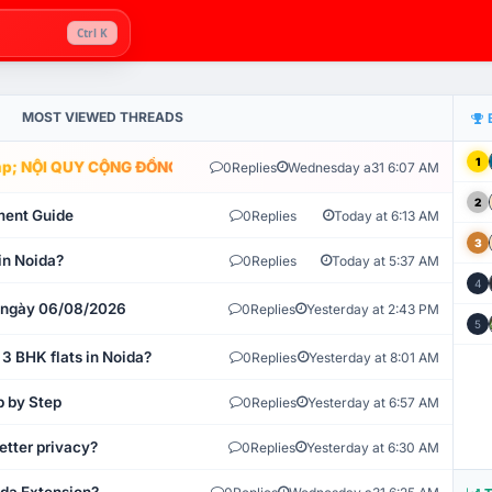
Ctrl K
MOST VIEWED THREADS
1
; NỘI QUY CỘNG ĐỒNG VLIKE.VN: HỆ THỐNG GIÁM SÁT TỰ ĐỘNG V
0
Replies
Wednesday a31 6:07 AM
2
ment Guide
0
Replies
Today at 6:13 AM
3
in Noida?
0
Replies
Today at 5:37 AM
4
t ngày 06/08/2026
0
Replies
Yesterday at 2:43 PM
5
 3 BHK flats in Noida?
0
Replies
Yesterday at 8:01 AM
p by Step
0
Replies
Yesterday at 6:57 AM
etter privacy?
0
Replies
Yesterday at 6:30 AM