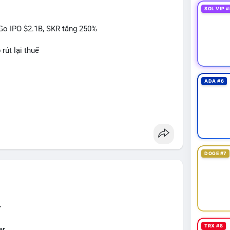
 tư cần theo dõi dòng tiền tiếp theo từ địa chỉ
SOL VIP #
itGo IPO $2.1B, SKR tăng 250%
 nhận từ 1-2 khối trước khi hành động, tránh vào
rút lại thuế
 $65,000 kèm khối lượng tăng, khả năng cá voi
á sụt giảm nhanh, khả năng cao đây là động thái bán
ADA #6
#btcmempool
#kiemsoatvi
 Act
DOGE #7
$sky
#sky
$sand
#sand
$skr
#skr
r
TRX #8
er