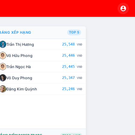
BẢNG XẾP HẠNG
TOP 5
Trần Thị Hương
25,548
VNĐ
À CHẾ TÀI XỬ LÝ VI PHẠM
Võ Hữu Phong
25,446
VNĐ
Trần Ngọc Hà
25,445
VNĐ
Võ Duy Phong
25,347
VNĐ
Đặng Kim Quỳnh
25,246
VNĐ