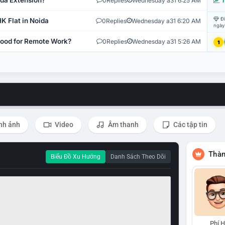
ida Extension?
0
Replies
Wednesday a31 6:25 AM
T
Đi
K Flat in Noida
0
Replies
Wednesday a31 6:20 AM
ngày
 Good for Remote Work?
0
Replies
Wednesday a31 5:26 AM
1
nh ảnh
Video
Âm thanh
Các tập tin
Thàn
Biểu Đồ Xu Hướng
Danh Sách Theo Dõi
Phí 