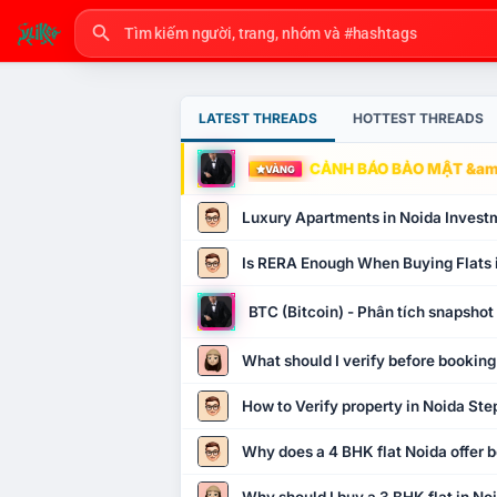
LATEST THREADS
HOTTEST THREADS
CẢNH BÁO BẢO MẬT &amp
VÀNG
Luxury Apartments in Noida Invest
Is RERA Enough When Buying Flats 
BTC (Bitcoin) - Phân tích snapsho
What should I verify before booking
How to Verify property in Noida Ste
Why does a 4 BHK flat Noida offer b