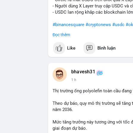
- Người dùng X Layer truy cập USDC và c
- USDC lan rộng khắp các blockchain lớn
#binancesquare
#cryptonews
#usdc
#ok
Đọc thêm
$usdc
Like
Bình luận
#vlikevn
#titanbot
📰 Nguồn: Cointelegraph
bhavesh31
1 h
Thị trường ống polyolefin toàn cầu đang
Theo dự báo, quy mô thị trường sẽ tăng 
năm 2036.
Mức tăng trưởng này tương ứng với tốc 
giai đoạn dự báo.