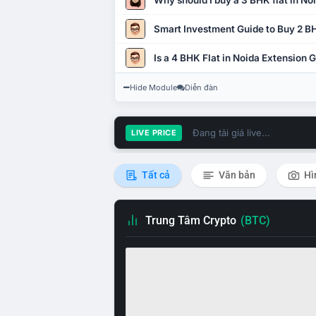
Why should I buy a 3 BHK flat in No
Smart Investment Guide to Buy 2 BH
Is a 4 BHK Flat in Noida Extension
Hide Module
Diễn đàn
Đang tải giá live...
LIVE PRICE
Tất cả
Văn bản
Hì
Trung Tâm Crypto
(BTC)