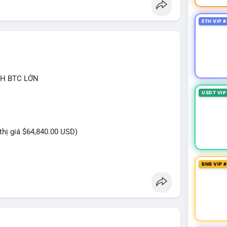
ETH VIP #
CH BTC LỚN
USDT VIP
 thị giá $64,840.00 USD)
BNB VIP 
n USD được thực hiện trong khung giờ thanh khoản
ủ đích rõ ràng, không phải lệnh gấp. Quy mô này
n sàn để chuẩn bị bán khi giá chạm vùng kháng cự,
ới khối lượng không quá lớn để gây sốc thanh
ắn hạn, động thái này có thể là bước đệm cho một