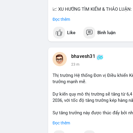
📈 XU HƯỚNG TÌM KIẾM & THẢO LUẬN: • 
thị ty na' (tỷ giá) và 'giao thông' (giao t
Đọc thêm
vào BTC breakout và lệnh long/short.
Like
Bình luận
💬 DÒNG CHẢY TIN TỨC & TRUYỀN THÔNG: 
giảm áp lực USD. • Binance hỗ trợ cổ ph
$BICO. • Tin nhắn cảnh báo về hack North
bhavesh31
💡 NHẬN ĐỊNH & KHUYẾN NGHỊ: Tâm lý th
23 m
nhưng hấp dẫn từ xu hướng meme coin (
(BTC, SOL). Rủi ro tăng nếu không có thô
Thị trường Hệ thống Đơn vị Điều khiển K
trưởng mạnh mẽ.
📊 Nguồn: Radar Tâm Lý Thị Trường
Dự kiến quy mô thị trường sẽ tăng từ 6,
2036, với tốc độ tăng trưởng kép hàng 
Sự tăng trưởng này được thúc đẩy bởi nh
logistics và thiết bị thông minh.
Đọc thêm
Doanh nghiệp cần theo dõi xu hướng này 