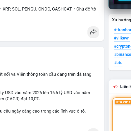
XRP, SOL, PENGU, ONDO, CASHCAT. • Chủ đề 'tô
hông tài chính). • Bàn tán Binance Square tập trung
Xu hướn
#titanbo
• Trump khẳng định crypto là 'vấn đề lớn' giúp
#vlikevn
iếu Apple/IBM. • Bài đăng hấp dẫn về $HFT, $SKYAI,
 Korea (Bybit).
#crypto
#binanc
ị trường đang phân cực. Sợ hãi do chỉ số thấp,
#btc
PENGU, CASHCAT) và tin cậy từ các dự án lớn
ng tin rõ ràng về quy định.
ết nối và Viễn thông toàn cầu đang trên đà tăng
Liên k
4 tỷ USD vào năm 2026 lên 16,6 tỷ USD vào năm
năm (CAGR) đạt 10,0%.
BTC VIP #
u cầu ngày càng cao trong các lĩnh vực ô tô,
để nắm bắt cơ hội đầu tư và phát triển giải pháp