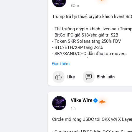
lệnh lớn hơn trong 24-48 giờ tới. Nhà đầu
32 m
nguồn.
Trump trả lại thuế, crypto khích liven! B
Lời khuyên:
Nhà đầu tư nhỏ lẻ nên quan sát thêm xác
- Thị trường crypto khích liven sau Trump 
lệnh theo cảm xúc. Nếu BTC phá vỡ vùng
- BitGo IPO giá $18/shr, giá trị $2B
đang tạo đáy tích lũy; ngược lại, nếu gi
- Token SKR Solana tăng 250% FDV
chủ động.
- BTC/ETH/XRP tăng 2-3%
- SKY/SAND/C+C dẫn đầu top movers
#10dot9btc
#vilanhtichluy
#giaodichlon
- US Senates chuẩn bị hành động Clarity
Đọc thêm
- HK phát hành giấy phép stablecoin
- Nga công nhận crypto là tài sản
Like
Bình luận
- Saga EVM bị hack $7M
- Steak ’n Shake trả lương BTC
$btc
#btc
$eth
#eth
$sol
#sol
$xrp
#xrp
Vlike Wire
1 h
#vlikevn
#titanbot
Circle mở rộng USDC tới OKX với X Laye
📰 Nguồn: Decrypt
- Circle ra mắt USDC trên OKX qua X Lay