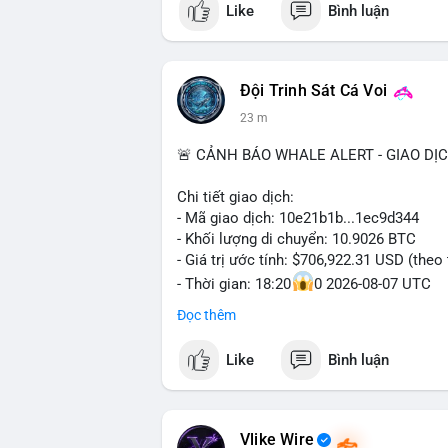
Like
Bình luận
kết nối tiên tiến.
Đội Trinh Sát Cá Voi
23 m
🚨 CẢNH BÁO WHALE ALERT - GIAO DỊ
Chi tiết giao dịch:
- Mã giao dịch: 10e21b1b...1ec9d344
- Khối lượng di chuyển: 10.9026 BTC
- Giá trị ước tính: $706,922.31 USD (theo
- Thời gian: 18:20
0 2026-08-07 UTC
Đọc thêm
Nhận định phân tích:
Giao dịch 10.9 BTC trị giá hơn 706 nghì
Like
Bình luận
mỏng (giờ châu Á) cho thấy chủ ví có ch
thường nằm giữa hai kịch bản: chuyển lê
hoặc gom vào ví lạnh tích lũy dài hạn. V
khoản nhưng đủ tạo biến động tâm lý ng
Vlike Wire