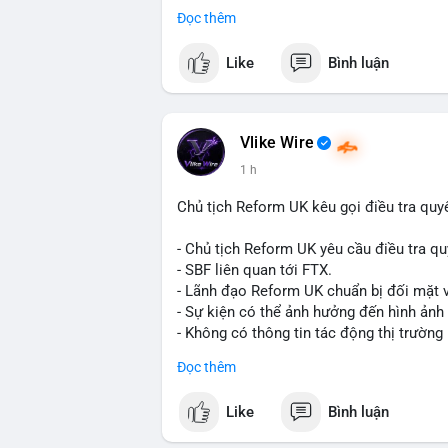
Đọc thêm
Đây là tín hiệu tích cực cho các nhà sản
liệu xây dựng và hạ tầng.
Like
Bình luận
Bạn đánh giá thế nào về tiềm năng của d
Vlike Wire
1 h
Chủ tịch Reform UK kêu gọi điều tra quy
- Chủ tịch Reform UK yêu cầu điều tra qu
- SBF liên quan tới FTX.
- Lãnh đạo Reform UK chuẩn bị đối mặt v
- Sự kiện có thể ảnh hưởng đến hình ảnh
- Không có thông tin tác động thị trường 
#binancesquare
#cryptonews
#sbf
#ftx
Đọc thêm
$btc $eth
Like
Bình luận
#vlikevn
#titanbot