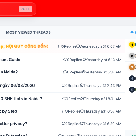
Ctrl K
MOST VIEWED THREADS
1
; NỘI QUY CỘNG ĐỒNG VLIKE.VN: HỆ THỐNG GIÁM SÁT TỰ ĐỘNG V
0
Replies
Wednesday a31 6:07 AM
2
ment Guide
0
Replies
Yesterday at 6:13 AM
3
in Noida?
0
Replies
Yesterday at 5:37 AM
4
t ngày 06/08/2026
0
Replies
Thursday a31 2:43 PM
5
 3 BHK flats in Noida?
0
Replies
Thursday a31 8:01 AM
p by Step
0
Replies
Thursday a31 6:57 AM
etter privacy?
0
Replies
Thursday a31 6:30 AM