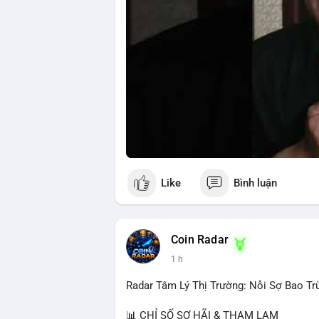
Like
Bình luận
Coin Radar
1 h
Radar Tâm Lý Thị Trường: Nỗi Sợ Bao Tr
📊 CHỈ SỐ SỢ HÃI & THAM LAM