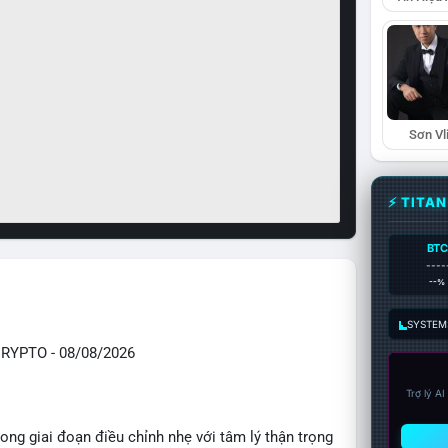
Sơn Vl
⚡ TITA
BTC
----
--%
SYSTEM:
YPTO - 08/08/2026
Trợ lý A
ong giai đoạn điều chỉnh nhẹ với tâm lý thận trọng