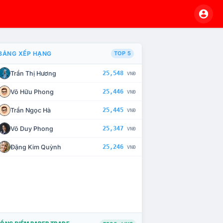
BẢNG XẾP HẠNG
TOP 5
Trần Thị Hương
25,548
VNĐ
À CHẾ TÀI XỬ LÝ VI PHẠM
Võ Hữu Phong
25,446
VNĐ
Trần Ngọc Hà
25,445
VNĐ
Võ Duy Phong
25,347
VNĐ
Đặng Kim Quỳnh
25,246
VNĐ