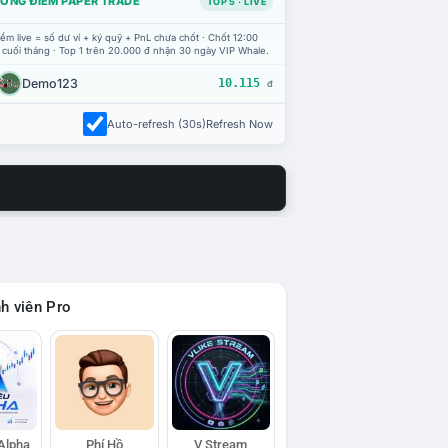
ỔNG ĐIỂM PAPER TRADE
TOP 5 · LIVE
ểm live = số dư ví + ký quỹ + PnL chưa chốt · Chốt 12:00
 cuối tháng · Top 1 trên 20.000 đ nhận 30 ngày VIP Whale.
Demo123
10.115
đ
Auto-refresh (30s)
Refresh Now
h viên Pro
 Alpha
Phí Hồ
V Stream