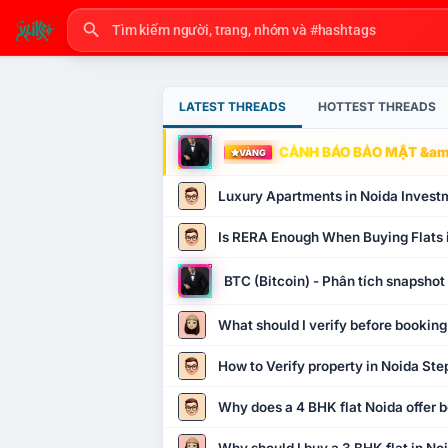
LATEST THREADS
HOTTEST THREADS
CẢNH BÁO BẢO MẬT &amp
VÀNG
Luxury Apartments in Noida Invest
Is RERA Enough When Buying Flats 
BTC (Bitcoin) - Phân tích snapsho
What should I verify before booking
How to Verify property in Noida Ste
Why does a 4 BHK flat Noida offer b