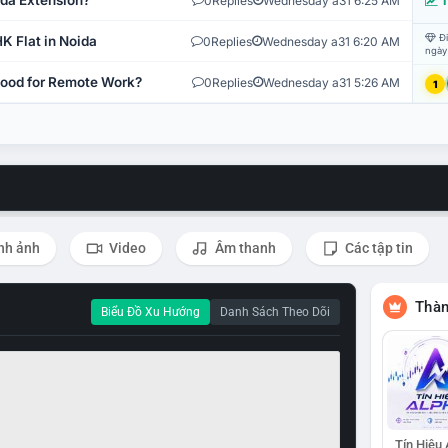
ida Extension?
0
Replies
Wednesday a31 6:25 AM
T
Đi
K Flat in Noida
0
Replies
Wednesday a31 6:20 AM
ngày
 Good for Remote Work?
0
Replies
Wednesday a31 5:26 AM
1
nh ảnh
Video
Âm thanh
Các tập tin
Thàn
Biểu Đồ Xu Hướng
Danh Sách Theo Dõi
Tín Hiệu