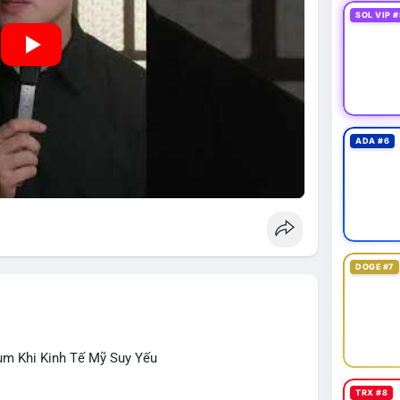
SOL VIP #
ADA #6
DOGE #7
ùm Khi Kinh Tế Mỹ Suy Yếu
TRX #8