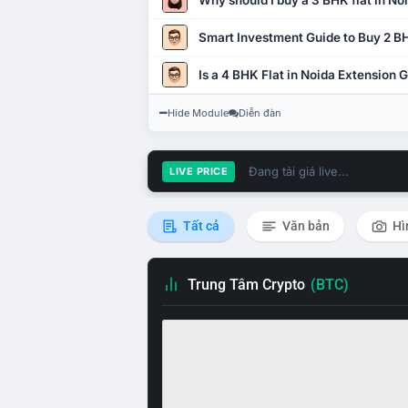
Why should I buy a 3 BHK flat in No
Smart Investment Guide to Buy 2 BH
Is a 4 BHK Flat in Noida Extension
Hide Module
Diễn đàn
Đang tải giá live...
LIVE PRICE
Tất cả
Văn bản
Hì
Trung Tâm Crypto
(BTC)