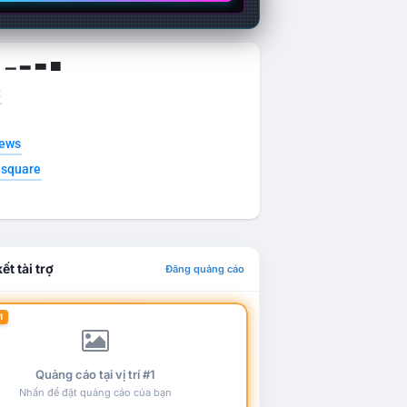
g ▁ ▂ ▃ ▄
t
news
esquare
ết tài trợ
Đăng quảng cáo
1
Quảng cáo tại vị trí #1
Nhấn để đặt quảng cáo của bạn