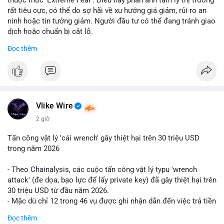
rất tiêu cực, có thể do sợ hãi về xu hướng giá giảm, rủi ro an
ninh hoặc tin tưởng giảm. Người đầu tư có thể đang tránh giao
dịch hoặc chuẩn bị cắt lỗ.
Đọc thêm
📈 XU HƯỚNG TÌM KIẾM & THẢO LUẬN: Coin trending trên
CoinGecko bao gồm các token meme như Cash Cat
(CASHCAT), Pudgy Penguins (PENGU) và OVERTAKE (TAKE).
Các chủ đề như 'Sắt lở đất' hoặc 'Chết' trên Google Trends
Việt Nam không liên quan trực tiếp đến crypto, cho thấy sự tập
trung của người dùng vào các chủ đề địa phương. Trên
Vlike Wire
LunarCrush, các chủ đề như Solana, Taylor Swift và UFC 310
2 giờ
hấp dẫn sự chú ý đa lĩnh vực.
Tấn công vật lý 'cái wrench' gây thiệt hại trên 30 triệu USD
💬 DÒNG CHẢY TIN TỨC & TRUYỀN THÔNG: Tài chính Việt
trong năm 2026
Nam đang tập trung vào các đề tài như 'Trục lợi' hoặc 'Miền
Bắc', trong khi tin tức quốc tế nhấn mạnh việc Putin ký luật
- Theo Chainalysis, các cuộc tấn công vật lý typu 'wrench
crypto và sự kiện an ninh như hack Zeus Wallet. Trên Binance
attack' (đe dọa, bạo lực để lấy private key) đã gây thiệt hại trên
Square, nhiều người chia sẻ chiến lược giao dịch như lệnh
30 triệu USD từ đầu năm 2026.
Long $BTW hoặc cập nhật về sự kiện Alpha Trading
- Mặc dù chỉ 12 trong 46 vụ được ghi nhận dẫn đến việc trả tiền
Competition.
chuộc, nhưng các cuộc tấn công đang mở rộng phạm vi: bao
Đọc thêm
gồm rò rỉ dữ liệu và đe dọa tới gia đình, bạn bè của người sở