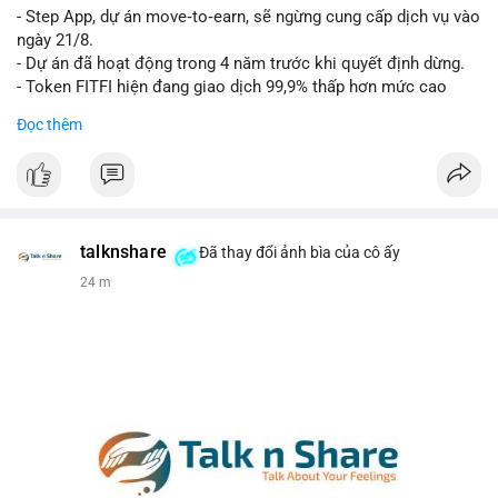
- Step App, dự án move‑to‑earn, sẽ ngừng cung cấp dịch vụ vào
Lời khuyên cho nhà đầu tư nhỏ lẻ: Theo dõi xác nhận của giao
ngày 21/8.
dịch này. Nếu BTC tiếp tục bị rút khỏi sàn với tần suất tăng, đó
- Dự án đã hoạt động trong 4 năm trước khi quyết định dừng.
là tín hiệu tích cực cho xu hướng tăng giá. Hạn chế hành động
- Token FITFI hiện đang giao dịch 99,9% thấp hơn mức cao
theo cảm xúc, ưu tiên quản trị rủi ro với khối lượng vị thế nhỏ.
nhất từng đạt được.
Đọc thêm
#9dot608btc
#619kusd
#vilanh
#dichuyenbtc
#quantriruiro
#binancesquare
#cryptonews
#fitfi
#movetoearn
#stepapp
$fitfi
#vlikevn
#titanbot
talknshare
Đã thay đổi ảnh bìa của cô ấy
25 m
📰 Nguồn: Cointelegraph