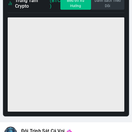
Trung Tâm
(BTC
Biểu Đồ Xu
Danh Sách Theo
Crypto
)
Hướng
Dõi
Đội Trinh Sát Cá Voi