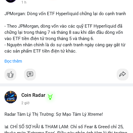
1 h
JPMorgan: Dòng vốn ETF Hyperliquid chững lại do cạnh tranh
- Theo JPMorgan, dòng vốn vào các quỹ ETF Hyperliquid đã
chững lại trong tháng 7 và tháng 8 sau khi dẫn đầu dòng vốn
vào ETF tiền điện tử trong tháng 5 và tháng 6.
- Nguyên nhân chính là do sự cạnh tranh ngày càng gay gắt từ
các sản phẩm ETF tiền điện tử khác.
- Điều này cho thấy sự quan tâm của nhà đầu tư đối với
Đọc thêm
Hyperliquid có thể đã giảm bớt, ảnh hưởng đến dòng vốn và
thanh khoản của đồng tiền này.
- Nhà đầu tư cần theo dõi sát sao diễn biến thị trường và các
yếu tố cạnh tranh để đưa ra quyết định đầu tư hợp lý.
#binancesquare
#cryptonews
#hyperliquid
#etf
#jpmorgan
Coin Radar
2 giờ
$hype
Radar Tâm Lý Thị Trường: Sợ Mạo Tâm Lý Xtreme!
#vlikevn
#titanbot
📊 CHỈ SỐ SỢ HÃI & THAM LAM: Chỉ số Fear & Greed chỉ 25,
📰 Nguồn: CoinDesk
thuộc mức 'Extreme Fear'. Điều này phản ánh tâm lý thị trường