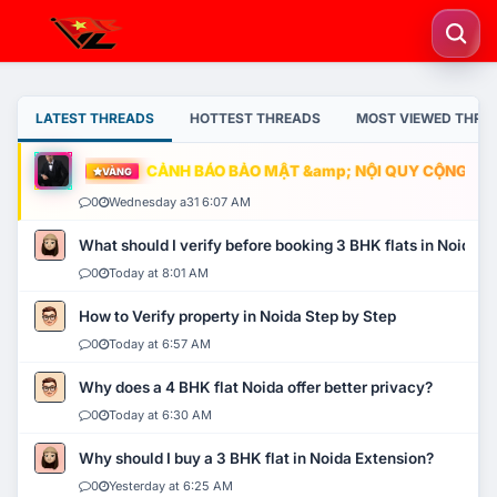
LATEST THREADS
HOTTEST THREADS
MOST VIEWED THRE
CẢNH BÁO BẢO MẬT &amp; NỘI QUY CỘNG ĐỒNG
VÀNG
0
Wednesday a31 6:07 AM
What should I verify before booking 3 BHK flats in Noida?
0
Today at 8:01 AM
How to Verify property in Noida Step by Step
0
Today at 6:57 AM
Why does a 4 BHK flat Noida offer better privacy?
0
Today at 6:30 AM
Why should I buy a 3 BHK flat in Noida Extension?
0
Yesterday at 6:25 AM