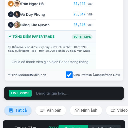
Trần Ngọc Hà
25,445
3
VNĐ
Võ Duy Phong
25,347
4
VNĐ
Đặng Kim Quỳnh
25,246
5
VNĐ
TỔNG ĐIỂM PAPER TRADE
TOP 5 · LIVE
Điểm live = số dư ví + ký quỹ + PnL chưa chốt · Chốt 12:00
ngày cuối tháng · Top 1 trên 20.000 đ nhận 30 ngày VIP Whale.
Chưa có thành viên giao dịch Paper trong tháng.
Hide Module
Diễn đàn
Auto-refresh (30s)
Refresh Now
Đang tải giá live...
LIVE PRICE
Tất cả
Văn bản
Hình ảnh
Video