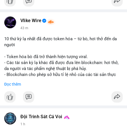
Vlike Wire
43 m
10 thứ kỳ lạ nhất đã được token hóa – từ bò, hơi thở đến da
người
- Token hóa bò đã trở thành hiện tượng viral.
- Các tài sản kỳ lạ khác đã được đưa lên blockchain: hơi thở,
da người và tác phẩm nghệ thuật bị phá hủy.
- Blockchain cho phép sở hữu tỉ lệ nhỏ của các tài sản thực
vật, mở ra thị trường mới.
Đọc thêm
- Câu hỏi về pháp lý, đạo đức và bảo mật đang được đặt ra.
- Nhiều nền tảng NFT đang thử nghiệm token hóa các tài sản
bất thường.
#binancesquare
#cryptonews
#tokenization
#web3
#nft
Đội Trinh Sát Cá Voi
$btc $eth
1 h