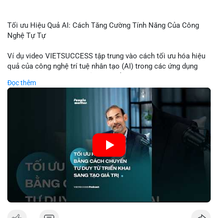
Tối ưu Hiệu Quả AI: Cách Tăng Cường Tính Năng Của Công
Nghệ Tự Tự
Ví dụ video VIETSUCCESS tập trung vào cách tối ưu hóa hiệu
quả của công nghệ trí tuệ nhân tạo (AI) trong các ứng dụng
chuyên nghiệp. AI được sử dụng để phân tích dữ liệu lớn, dự
Đọc thêm
đoán xu hướng thị trường, và tự động hóa quy trình trong lĩnh
vực tài chính và crypto. Bài đăng nhấn mạnh vai trò của AI
trong việc giảm thiểu sai lầm, tăng tốc độ xử lý, và hỗ trợ quyết
định dựa trên dữ liệu. Điều này đặc biệt quan trọng trong thời
kỳ phát triển nhanh chóng của ngành crypto, nơi tính chính xác
và tốc độ là yếu tố quyết định.
🎥 Xem video trực tiếp tại:
Nguồn: VIETSUCCESS