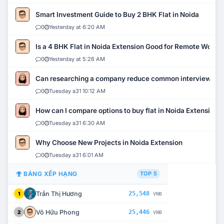
Smart Investment Guide to Buy 2 BHK Flat in Noida
0
Yesterday at 6:20 AM
Is a 4 BHK Flat in Noida Extension Good for Remote Work?
0
Yesterday at 5:26 AM
Can researching a company reduce common interview mi
0
Tuesday a31 10:12 AM
How can I compare options to buy flat in Noida Extension?
0
Tuesday a31 6:30 AM
Why Choose New Projects in Noida Extension
0
Tuesday a31 6:01 AM
BẢNG XẾP HẠNG
TOP 5
Trần Thị Hương
25,548
1
VNĐ
Võ Hữu Phong
25,446
2
VNĐ