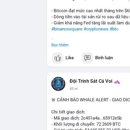
- Bitcoin đạt mức cao nhất tháng trên $6
- Dòng tiền vào tài sản rủi ro sau dữ li
- Giảm khả năng Fed tăng lãi suất làm dịu
#binancesquare
#cryptonews
#btc
$btc
Đọc thêm
#vlikevn
#titanbot
Like
Bình luận
📰 Nguồn: Cointelegraph
Đội Trinh Sát Cá Voi
45 m
🚨 CẢNH BÁO WHALE ALERT - GIAO DỊ
Chi tiết giao dịch:
- Mã giao dịch: 2c451a4a...65912e5b
- Khối lượng di chuyển: 72.2609 BTC