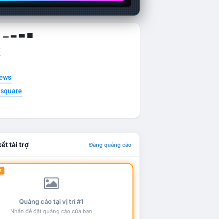
g ▁ ▂ ▃ ▄
t
news
esquare
ết tài trợ
Đăng quảng cáo
1
Quảng cáo tại vị trí #1
Nhấn để đặt quảng cáo của bạn