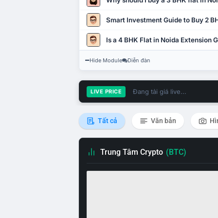
Why should I buy a 3 BHK flat in No
Smart Investment Guide to Buy 2 BH
Is a 4 BHK Flat in Noida Extension
Hide Module
Diễn đàn
Đang tải giá live...
LIVE PRICE
Tất cả
Văn bản
Hì
Trung Tâm Crypto
(BTC)