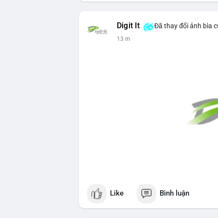
Digit It
Đã thay đổi ảnh bìa 
14 m
Like
Bình luận