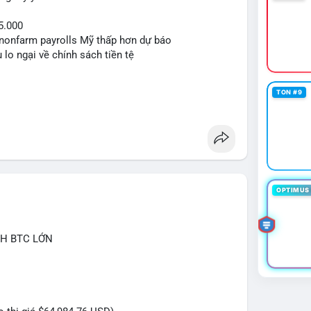
5.000
ệu nonfarm payrolls Mỹ thấp hơn dự báo
 lo ngại về chính sách tiền tệ
TON #9
OPTIMUS 
CH BTC LỚN