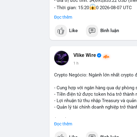
- Giá trị ước tính: $4,695,855.22 USD (th
- Thời gian: 15:20
0 2026-08-07 UTC
Đọc thêm
Nhận định phân tích hành vi của Cá voi d
triệu USD được dồn vào một giao dịch du
Like
Bình luận
không phải hành động phân tán nhỏ lẻ. N
hạn có thể gia tăng, ảnh hưởng đến tâm l
lạnh, đây là tín hiệu tích lũy dài hạn, ch
vì thoát ra.
Vlike Wire
1 h
Lời khuyên ngắn gọn cho nhà đầu tư nhỏ 
trong 24-48 giờ tới. Đừng vội hành động
Crypto Negócio: Ngành lớn nhất crypto đ
lẻ; hãy quan sát thêm các lệnh tiếp theo
chỉnh vị thế.
- Cung hợp với ngân hàng qua dự phòng 
- Tiền điện tử được token hóa trở thành 
#72dot2609btc
#4triệu7usd
#chuyểnvílạ
- Lợi nhuận từ thu nhập Treasury và quản 
- Quản lý tài chính doanh nghiệp trở thà
$btc $eth
Đọc thêm
#vlikevn
#titanbot