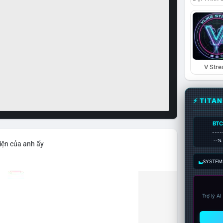
V Str
⚡ TITA
BTC
----
--%
iện của anh ấy
SYSTEM:
Trợ lý A