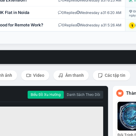
ida Extension?
0
Replies
Wednesday a31 6:25 AM
T
Đi
K Flat in Noida
0
Replies
Wednesday a31 6:20 AM
ngày
 Good for Remote Work?
0
Replies
Wednesday a31 5:26 AM
1
nh ảnh
Video
Âm thanh
Các tập tin
Thàn
Biểu Đồ Xu Hướng
Danh Sách Theo Dõi