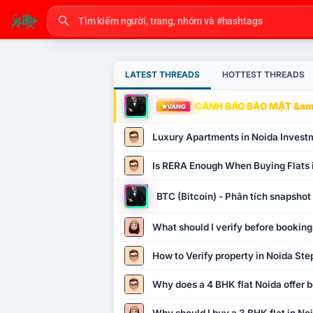
LATEST THREADS
HOTTEST THREADS
CẢNH BÁO BẢO MẬT &amp
VÀNG
Luxury Apartments in Noida Invest
Is RERA Enough When Buying Flats 
BTC (Bitcoin) - Phân tích snapsho
What should I verify before booking
How to Verify property in Noida Ste
Why does a 4 BHK flat Noida offer b