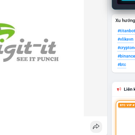
Xu hướn
#titanbo
#vlikevn
#crypto
#binanc
#btc
Liên k
BTC VIP #