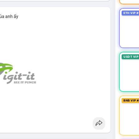
ETH VIP #
của anh ấy
USDT VIP
BNB VIP 