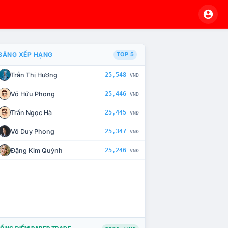
BẢNG XẾP HẠNG
TOP 5
Trần Thị Hương
25,548
VNĐ
À CHẾ TÀI XỬ LÝ VI PHẠM
Võ Hữu Phong
25,446
VNĐ
Trần Ngọc Hà
25,445
VNĐ
Võ Duy Phong
25,347
VNĐ
Đặng Kim Quỳnh
25,246
VNĐ