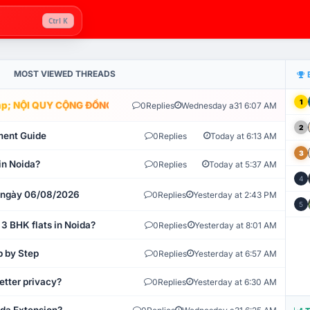
Ctrl K
MOST VIEWED THREADS
1
; NỘI QUY CỘNG ĐỒNG VLIKE.VN: HỆ THỐNG GIÁM SÁT TỰ ĐỘNG V
0
Replies
Wednesday a31 6:07 AM
2
ment Guide
0
Replies
Today at 6:13 AM
3
in Noida?
0
Replies
Today at 5:37 AM
4
t ngày 06/08/2026
0
Replies
Yesterday at 2:43 PM
5
 3 BHK flats in Noida?
0
Replies
Yesterday at 8:01 AM
p by Step
0
Replies
Yesterday at 6:57 AM
etter privacy?
0
Replies
Yesterday at 6:30 AM