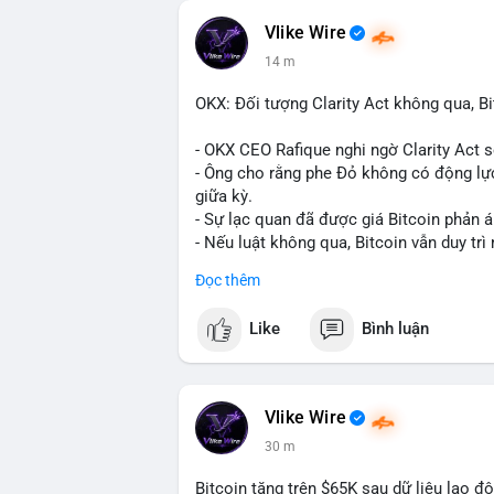
Vlike Wire
14 m
OKX: Đối tượng Clarity Act không qua, Bi
- OKX CEO Rafique nghi ngờ Clarity Act 
- Ông cho rằng phe Đỏ không có động lực
giữa kỳ.
- Sự lạc quan đã được giá Bitcoin phản á
- Nếu luật không qua, Bitcoin vẫn duy trì 
Đọc thêm
#binancesquare
#cryptonews
#btc
Like
Bình luận
$btc
#vlikevn
#titanbot
Vlike Wire
📰 Nguồn: CoinDesk
30 m
Bitcoin tăng trên $65K sau dữ liệu lao đ