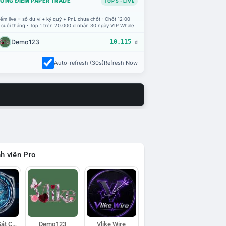
ỔNG ĐIỂM PAPER TRADE
TOP 5 · LIVE
ểm live = số dư ví + ký quỹ + PnL chưa chốt · Chốt 12:00
 cuối tháng · Top 1 trên 20.000 đ nhận 30 ngày VIP Whale.
Demo123
10.115
đ
Auto-refresh (30s)
Refresh Now
h viên Pro
Đội Trinh Sát Cá Voi
Demo123
Vlike Wire