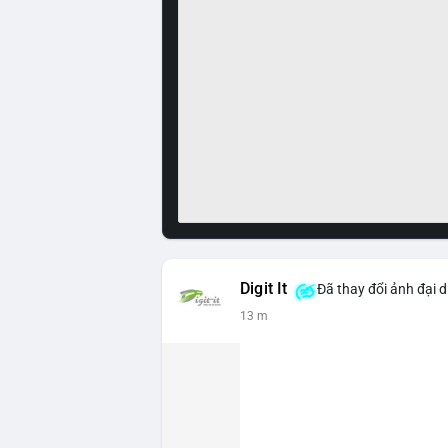
Digit It
Đã thay đổi ảnh đại d
13 m