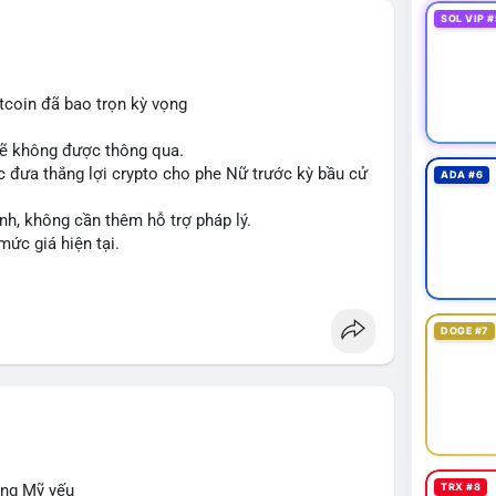
SOL VIP #
tcoin đã bao trọn kỳ vọng
sẽ không được thông qua.
 đưa thắng lợi crypto cho phe Nữ trước kỳ bầu cử
ADA #6
nh, không cần thêm hỗ trợ pháp lý.
mức giá hiện tại.
DOGE #7
ộng Mỹ yếu
TRX #8