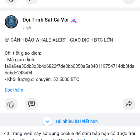
Đội Trinh Sát Cá Voi
2 giờ
🚨 CẢNH BÁO WHALE ALERT - GIAO DỊCH BTC LỚN
Chi tiết giao dịch:
- Mã giao dịch:
fa9a9ea30db3d3b4d6822f7de3bb0350a5a840119754714db3fda
dcbde243a04
- Khối lượng di chuyển: 52.5000 BTC
- Giá trị ước tính: $3,427,163.09 USD (theo thị giá $65,279.30
Đọc thêm
USD)
- Thời gian: 08:19:47 2026-08-10 UTC
Giao dịch 52.5 BTC trị giá hơn 3.4 triệu USD được xác nhận
trong mempool. Quy mô này cho thấy cá voi đang thực hiện
Tải nhiều bài viết hơn
một động thái chiến lược, không phải giao dịch thông thường.
Khối lượng chuyển vừa phải, không quá lớn để gây sốc thanh
<3 Trang web này sử dụng cookie để đảm bảo bạn có được trải
khoản, nhưng đủ để tạo áp lực tâm lý lên thị trường nếu số