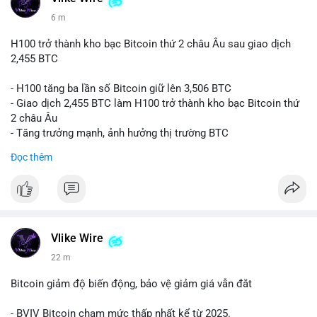
6 m
H100 trở thành kho bạc Bitcoin thứ 2 châu Âu sau giao dịch
2,455 BTC
- H100 tăng ba lần số Bitcoin giữ lên 3,506 BTC
- Giao dịch 2,455 BTC làm H100 trở thành kho bạc Bitcoin thứ
2 châu Âu
- Tăng trưởng mạnh, ảnh hưởng thị trường BTC
Đọc thêm
#binancesquare
#cryptonews
#btc
$btc
#vlikevn
#titanbot
Vlike Wire
📰 Nguồn: Cointelegraph
22 m
Bitcoin giảm độ biến động, bảo vệ giảm giá vẫn đắt
- BVIV Bitcoin chạm mức thấp nhất kể từ 2025.