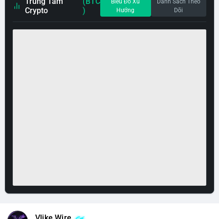
Trung Tâm
(BTC
Biểu Đồ Xu
Danh Sách Theo
Crypto
)
Hướng
Dõi
Vlike Wire