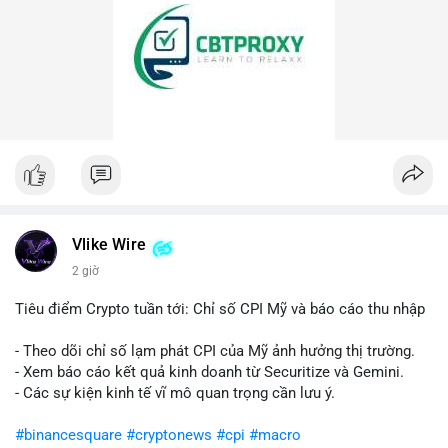
Vlike Wire
2 giờ
Tiêu điểm Crypto tuần tới: Chỉ số CPI Mỹ và báo cáo thu nhập
- Theo dõi chỉ số lạm phát CPI của Mỹ ảnh hưởng thị trường.
- Xem báo cáo kết quả kinh doanh từ Securitize và Gemini.
- Các sự kiện kinh tế vĩ mô quan trọng cần lưu ý.
#binancesquare
#cryptonews
#cpi
#macro