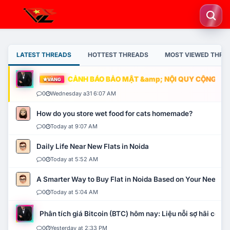
LATEST THREADS
HOTTEST THREADS
MOST VIEWED THRE
CẢNH BÁO BẢO MẬT &amp; NỘI QUY CỘNG ĐỒNG
VÀNG
0
Wednesday a31 6:07 AM
How do you store wet food for cats homemade?
0
Today at 9:07 AM
Daily Life Near New Flats in Noida
0
Today at 5:52 AM
A Smarter Way to Buy Flat in Noida Based on Your Needs
0
Today at 5:04 AM
Phân tích giá Bitcoin (BTC) hôm nay: Liệu nỗi sợ hãi có mở 
0
Yesterday at 2:33 PM