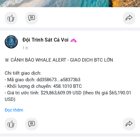
#giaodichlon
Đội Trinh Sát Cá Voi
1 h
🚨 CẢNH BÁO WHALE ALERT - GIAO DỊCH BTC LỚN
Chi tiết giao dịch:
- Mã giao dịch: dd358673...a58373b3
- Khối lượng di chuyển: 458.1010 BTC
- Giá trị ước tính: $29,863,609.09 USD (theo thị giá $65,190.01
USD)
- Thời gian: 09:19:51 2026-08-10 UTC
Đọc thêm
Nhận định phân tích hành vi của Cá voi dựa trên giao dịch này:
Khối lượng 458 BTC trị giá gần 30 triệu USD được di chuyển
trong một giao dịch duy nhất cho thấy đây là hành động của
một tổ chức lớn hoặc cá voi cấp cao. Việc chuyển toàn bộ số