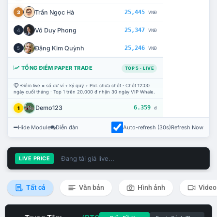
Trần Ngọc Hà
25,445
3
VNĐ
Võ Duy Phong
25,347
4
VNĐ
Đặng Kim Quỳnh
25,246
5
VNĐ
TỔNG ĐIỂM PAPER TRADE
TOP 5 · LIVE
Điểm live = số dư ví + ký quỹ + PnL chưa chốt · Chốt 12:00
ngày cuối tháng · Top 1 trên 20.000 đ nhận 30 ngày VIP Whale.
Demo123
6.359
1
đ
Hide Module
Diễn đàn
Auto-refresh (30s)
Refresh Now
Đang tải giá live...
LIVE PRICE
Tất cả
Văn bản
Hình ảnh
Video