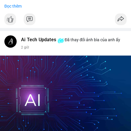
Đọc thêm
$btc $eth
#vlikevn
#titanbot
📰 Nguồn: CoinDesk
Ai Tech Updates
Đã thay đổi ảnh bìa của anh ấy
2 giờ