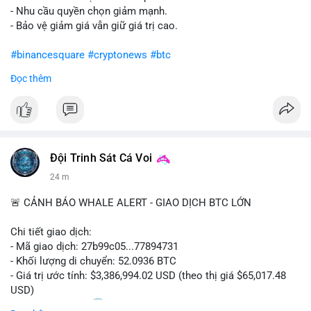
- Nhu cầu quyền chọn giảm mạnh.
- Bảo vệ giảm giá vẫn giữ giá trị cao.
#binancesquare
#cryptonews
#btc
Đọc thêm
$btc
#vlikevn
#titanbot
📰 Nguồn: CoinDesk
Đội Trinh Sát Cá Voi
24 m
🚨 CẢNH BÁO WHALE ALERT - GIAO DỊCH BTC LỚN
Chi tiết giao dịch:
- Mã giao dịch: 27b99c05...77894731
- Khối lượng di chuyển: 52.0936 BTC
- Giá trị ước tính: $3,386,994.02 USD (theo thị giá $65,017.48
USD)
- Thời gian: 10:20
2 2026-08-10 UTC