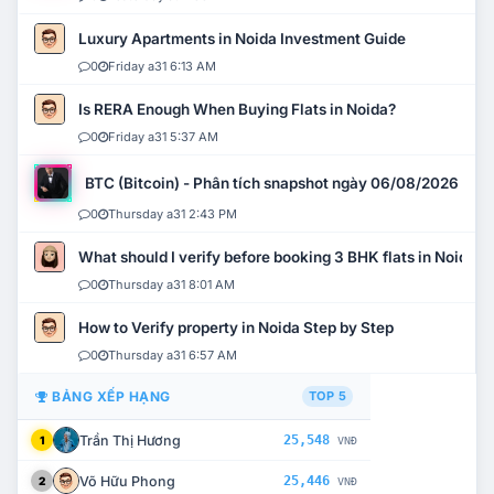
Luxury Apartments in Noida Investment Guide
0
Friday a31 6:13 AM
Is RERA Enough When Buying Flats in Noida?
0
Friday a31 5:37 AM
BTC (Bitcoin) - Phân tích snapshot ngày 06/08/2026
0
Thursday a31 2:43 PM
What should I verify before booking 3 BHK flats in Noida?
0
Thursday a31 8:01 AM
How to Verify property in Noida Step by Step
0
Thursday a31 6:57 AM
BẢNG XẾP HẠNG
TOP 5
Trần Thị Hương
25,548
1
VNĐ
Võ Hữu Phong
25,446
2
VNĐ