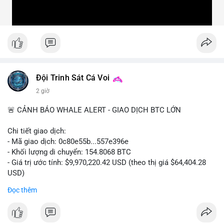
Đội Trinh Sát Cá Voi
2 giờ
🚨 CẢNH BÁO WHALE ALERT - GIAO DỊCH BTC LỚN
Chi tiết giao dịch:
- Mã giao dịch: 0c80e55b...557e396e
- Khối lượng di chuyển: 154.8068 BTC
- Giá trị ước tính: $9,970,220.42 USD (theo thị giá $64,404.28
USD)
- Thời gian: 22:19:54 2026-08-06 UTC
Đọc thêm
Một khối lượng 154.8 BTC trị giá gần 10 triệu USD vừa được
xác nhận di chuyển trong mempool. Với quy mô này, khả năng