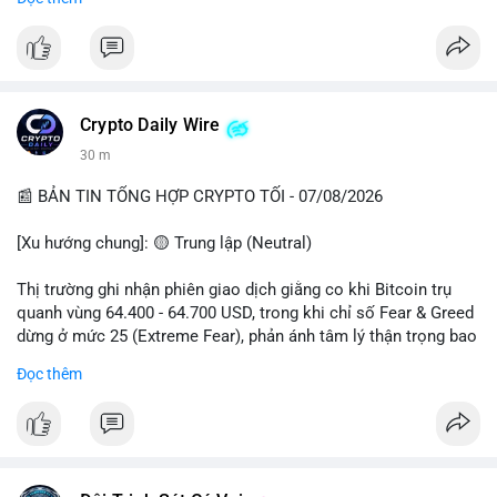
📈 XU HƯỚNG TÌM KIẾM & THẢO LUẬN
• CoinGecko Trending: Plume (PLUME), Cash Cat (CASHCAT),
Biconomy (BICO), Hashflow (HFT), Ondo (ONDO), StonkBroker
(STONKBROKER), (PUMP).
• LunarCrush Trending: Ethereum, Solana, Dogecoin, Polkadot,
Crypto Daily Wire
Chainlink.
30 m
• Google Trends Việt Nam: Các chủ đề về bóng đá (Man Utd,
Viettel) và các từ khóa đời sống khác đang chiếm ưu thế.
📰 BẢN TIN TỔNG HỢP CRYPTO TỐI - 07/08/2026
💬 DÒNG CHẢY TIN TỨC & TRUYỀN THÔNG
[Xu hướng chung]: 🟡 Trung lập (Neutral)
• Tin tức pháp lý: Tòa phúc thẩm Hoa Kỳ giữ nguyên bản án 25
năm tù đối với Sam Bankman-Fried (FTX).
Thị trường ghi nhận phiên giao dịch giằng co khi Bitcoin trụ
• Tin tức vĩ mô: Cảnh báo về tình trạng stagflation (lạm phát
quanh vùng 64.400 - 64.700 USD, trong khi chỉ số Fear & Greed
đình trệ) từ dữ liệu PMI của Mỹ; thu nhập của người Mỹ đang
dừng ở mức 25 (Extreme Fear), phản ánh tâm lý thận trọng bao
chịu áp lực lớn.
trùm giới đầu tư.
Đọc thêm
• Tin tức Binance: Binance chuẩn bị nâng cấp dịch vụ giao dịch
cổ phiếu; triển khai các giải đấu giao dịch MMT và Alpha
- Thị trường & Giá cả: BTC hồi phục nhẹ 2% lên 89.900 USD sau
Trading Competition.
tín hiệu Trump hủy lệnh thuế EU, với gần 1 tỷ USD thanh lý
• Cộng đồng Binance Square: Thảo luận sôi nổi về các lệnh
được kích hoạt. AVAX chịu áp lực giảm 3.23% xuống 6.456
Long (như $RIVER, $HMSTR) và các chiến thuật quản lý lệnh
USD, trong khi các altcoin lớn như SOL (+2%), XRP (+3%) đồng
kẹp lệnh để an toàn.