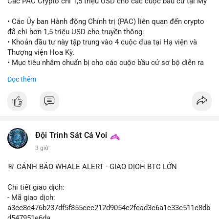
Các PAC Crypto chi 1,5 triệu USD cho các cuộc bầu cử tại Mỹ
• Các Ủy ban Hành động Chính trị (PAC) liên quan đến crypto
đã chi hơn 1,5 triệu USD cho truyền thông.
• Khoản đầu tư này tập trung vào 4 cuộc đua tại Hạ viện và
Thượng viện Hoa Kỳ.
• Mục tiêu nhằm chuẩn bị cho các cuộc bầu cử sơ bộ diễn ra
vào ngày 18 tháng 8.
Đọc thêm
#cryptonews
#politics
#usa
#binancesquare
$btc $eth
#vlikevn
#titanbot
Đội Trinh Sát Cá Voi
3 giờ
📰 Nguồn: Cointelegraph
🚨 CẢNH BÁO WHALE ALERT - GIAO DỊCH BTC LỚN
Chi tiết giao dịch:
- Mã giao dịch:
a3ee8e476b237df5f855eec212d9054e2fead3e6a1c33c511e8db
d547951e6da