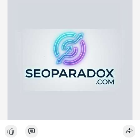
lực cung ngắn hạn. Tuy nhiên, nếu địa chỉ nhận là ví lạnh hoặc
ví tích lũy, động thái này phản ánh chiến lược nắm giữ dài hạn
giữa lúc thị trường biến động quanh mốc 65,000 USD. Việc
giao dịch chưa được xác nhận làm tăng sự chú ý của giới đầu
tư, có thể gây ra biến động giá tức thời.
Lời khuyên ngắn gọn cho nhà đầu tư nhỏ lẻ:
Hãy theo dõi xác nhận giao dịch và dòng tiền tiếp theo. Nếu
BTC bị chuyển lên sàn trong khung giờ thanh khoản thấp, hãy
thận trọng với nhịp điều chỉnh ngắn hạn. Không nên hành động
theo cảm xúc, hãy đặt lệnh dựa trên vùng hỗ trợ và kháng cự rõ
ràng.
#21dot71btc
#mempoolbtc
#chuyentiencavoi
#aplucban
#biendonggia