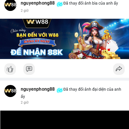
nguyenphong88
Đã thay đổi ảnh bìa của anh ấy
$xrp
2 giờ
#vlikevn
#titanbot
📰 Nguồn: CoinDesk
nguyenphong88
Đã thay đổi ảnh đại diện của anh
ấy
2 giờ