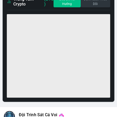
Crypto
)
Hướng
Dõi
Đội Trinh Sát Cá Voi