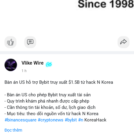
Vlike Wire
1 h
Bàn án US hỗ trợ Bybit truy xuất $1.5B từ hack N Korea
- Bàn án US cho phép Bybit truy xuất tài sản
- Quy trình khám phá nhanh được cấp phép
- Cần thông tin tài khoản, số dư, lịch giao dịch
- Mục tiêu: theo dõi nguồn vốn từ hack N Korea
#binancesquare
#cryptonews
#bybit
#n
KoreaHack
Đọc thêm
$btc $eth