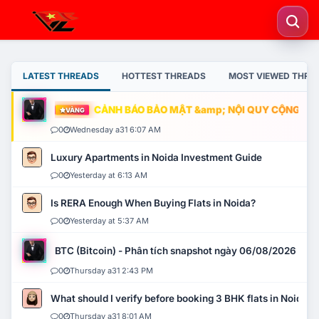
LATEST THREADS
HOTTEST THREADS
MOST VIEWED THRE
CẢNH BÁO BẢO MẬT &amp; NỘI QUY CỘNG ĐỒNG
VÀNG
0
Wednesday a31 6:07 AM
Luxury Apartments in Noida Investment Guide
0
Yesterday at 6:13 AM
Is RERA Enough When Buying Flats in Noida?
0
Yesterday at 5:37 AM
BTC (Bitcoin) - Phân tích snapshot ngày 06/08/2026
0
Thursday a31 2:43 PM
What should I verify before booking 3 BHK flats in Noida?
0
Thursday a31 8:01 AM