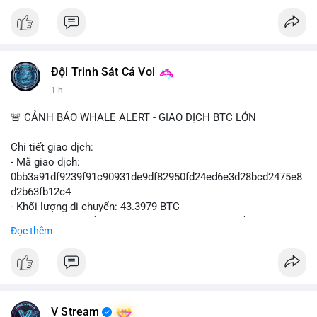
#vlikevn
#titanbot
📰 Nguồn: Cointelegraph
Đội Trinh Sát Cá Voi
1 h
🚨 CẢNH BÁO WHALE ALERT - GIAO DỊCH BTC LỚN
Chi tiết giao dịch:
- Mã giao dịch:
0bb3a91df9239f91c90931de9df82950fd24ed6e3d28bcd2475e8
d2b63fb12c4
- Khối lượng di chuyển: 43.3979 BTC
- Giá trị ước tính: $2,820,579.98 USD (theo thị giá $64,993.43
Đọc thêm
USD)
- Thời gian: 04:18
4 2026-08-08 UTC
Nhận định phân tích hành vi của Cá voi dựa trên giao dịch này:
Khối lượng 43.3979 BTC tương đương 2.82 triệu USD, một con
V Stream
số đủ lớn để tạo áp lực thanh khoản tức thời. Hành vi này có