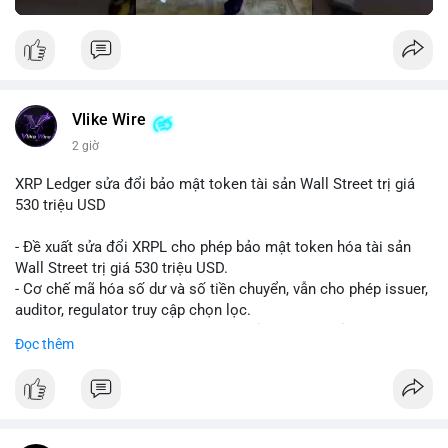
Vlike Wire
2 giờ
XRP Ledger sửa đổi bảo mật token tài sản Wall Street trị giá
530 triệu USD
- Đề xuất sửa đổi XRPL cho phép bảo mật token hóa tài sản
Wall Street trị giá 530 triệu USD.
- Cơ chế mã hóa số dư và số tiền chuyển, vẫn cho phép issuer,
auditor, regulator truy cập chọn lọc.
- Mục tiêu: tăng tính riêng tư, tuân thủ quy định, bảo vệ dữ liệu
Đọc thêm
tài chính.
- Đề xuất đang được xem xét bởi cộng đồng XRPL và các tổ
chức tài chính.
#binancesquare
#cryptonews
#xrp