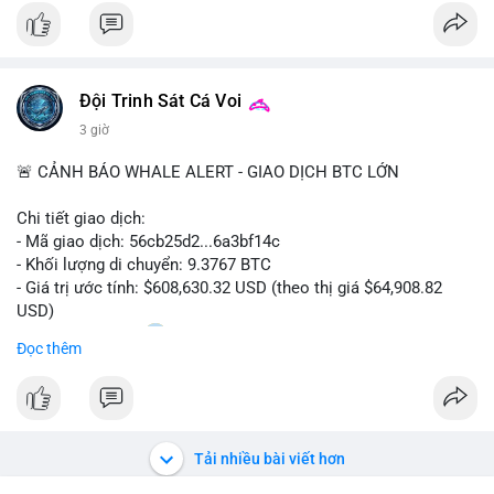
$btc
#vlikevn
#titanbot
Đội Trinh Sát Cá Voi
📰 Nguồn: CoinDesk
3 giờ
🚨 CẢNH BÁO WHALE ALERT - GIAO DỊCH BTC LỚN
Chi tiết giao dịch:
- Mã giao dịch: 56cb25d2...6a3bf14c
- Khối lượng di chuyển: 9.3767 BTC
- Giá trị ước tính: $608,630.32 USD (theo thị giá $64,908.82
USD)
- Thời gian: 02:20
0 2026-08-08 UTC
Đọc thêm
Nhận định phân tích:
Giao dịch gần 610 nghìn USD được thực hiện trong khung giờ
sáng sớm, thời điểm thanh khoản mỏng, cho thấy chủ ví ưu
tiên sự riêng tư hơn là tốc độ khớp lệnh. Với khối lượng trung
Tải nhiều bài viết hơn
bình lớn này, khả năng cao là cá voi đang tái phân bổ tài sản