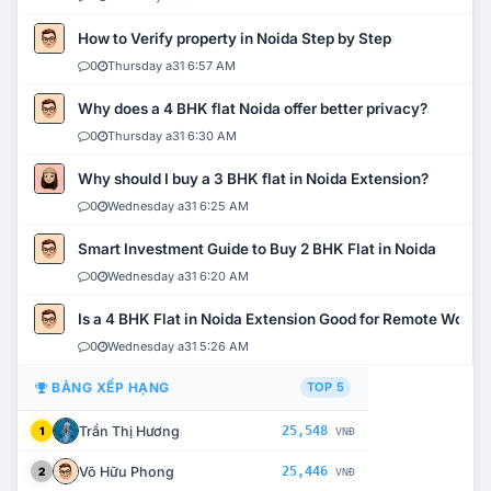
How to Verify property in Noida Step by Step
0
Thursday a31 6:57 AM
Why does a 4 BHK flat Noida offer better privacy?
0
Thursday a31 6:30 AM
Why should I buy a 3 BHK flat in Noida Extension?
0
Wednesday a31 6:25 AM
Smart Investment Guide to Buy 2 BHK Flat in Noida
0
Wednesday a31 6:20 AM
Is a 4 BHK Flat in Noida Extension Good for Remote Work?
0
Wednesday a31 5:26 AM
BẢNG XẾP HẠNG
TOP 5
Trần Thị Hương
25,548
1
VNĐ
Võ Hữu Phong
25,446
2
VNĐ