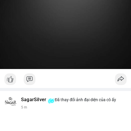
Lời khuyên:
Nhà đầu tư nhỏ lẻ nên theo dõi thêm 2-3 giao dịch lớn tiếp
theo trong 24 giờ. Nếu dòng tiền tiếp tục chảy vào ví lạnh, đó
là tín hiệu tích lũy. Tránh hành động theo cảm xúc trước một
giao dịch đơn lẻ.
#19dot8371btc
#vilanh
#tichluydaihan
#phanbotaisan
#gia65k
SagarSilver
Đã thay đổi ảnh đại diện của cô ấy
5 m