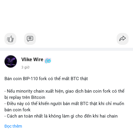
Vlike Wire
3 giờ
Bán coin BIP-110 fork có thể mất BTC thật
- Nếu minority chain xuất hiện, giao dịch bán coin fork có thể
bị replay trên Bitcoin
- Điều này có thể khiến người bán mất BTC thật khi chỉ muốn
bán coin fork
- Cách an toàn nhất là không làm gì cho đến khi hai chain
được tách riêng
Đọc thêm
-
#binancesquare
#cryptonews
#btc
#bip110