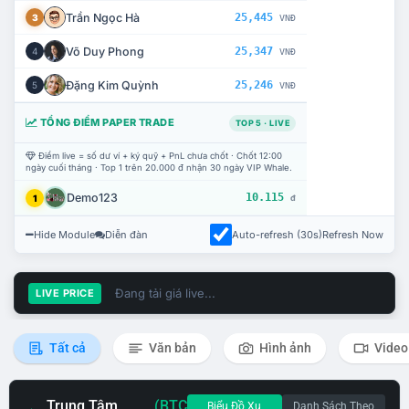
Trần Ngọc Hà
25,445
3
VNĐ
Võ Duy Phong
25,347
4
VNĐ
Đặng Kim Quỳnh
25,246
5
VNĐ
TỔNG ĐIỂM PAPER TRADE
TOP 5 · LIVE
Điểm live = số dư ví + ký quỹ + PnL chưa chốt · Chốt 12:00
ngày cuối tháng · Top 1 trên 20.000 đ nhận 30 ngày VIP Whale.
Demo123
10.115
1
đ
Hide Module
Diễn đàn
Auto-refresh (30s)
Refresh Now
Đang tải giá live...
LIVE PRICE
Tất cả
Văn bản
Hình ảnh
Video
Trung Tâm
(BTC
Biểu Đồ Xu
Danh Sách Theo