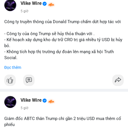
Động thái này có thể là bước chuẩn bị thanh khoản để bán ra,
Vlike Wire
hoặc tái phân bổ tài sản giữa các ví nóng nhằm tối ưu phí giao
5 giờ
dịch. Việc di chuyển một phần nhỏ trong tổng nắm giữ cho
thấy cá voi đang thăm dò thanh khoản thị trường trước khi có
Công ty truyền thông của Donald Trump chấm dứt hợp tác với
hành động lớn hơn.
- Công ty của ông Trump sẽ hủy thỏa thuận với .
Lời khuyên cho nhà đầu tư nhỏ lẻ: Theo dõi xác nhận giao dịch
- Kế hoạch xây dựng kho dự trữ CRO trị giá nhiều tỷ USD bị hủy
và dòng tiền tiếp theo từ ví nguồn. Khối lượng này chưa đủ tạo
bỏ.
áp lực bán mạnh, nhưng nếu xuất hiện thêm 2-3 giao dịch
- Không tích hợp thị trường dự đoán lên mạng xã hội Truth
tương tự trong 24 giờ tới, khả năng cao là sóng điều chỉnh
Social.
ngắn hạn. Giữ tỷ trọng danh mục hợp lý, tránh FOMO mua đuổi
Đọc thêm
ở vùng giá hiện tại.
#binancesquare
#cryptonews
#cro
#trump
#truthsocial
#12dot1btc
#786kusd
#dichuyenvinuong
#khangcu64900
$cro
#mempoolbtc
#vlikevn
#titanbot
Vlike Wire
📰 Nguồn: Cointelegraph
5 giờ
Giám đốc ABTC thân Trump chi gần 2 triệu USD mua thêm cổ
phiếu