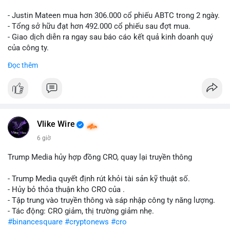
- Justin Mateen mua hơn 306.000 cổ phiếu ABTC trong 2 ngày.
- Tổng sở hữu đạt hơn 492.000 cổ phiếu sau đợt mua.
- Giao dịch diễn ra ngay sau báo cáo kết quả kinh doanh quý
của công ty.
Đọc thêm
#abtc
#cryptonews
#stockmarket
#trump
$btc $eth
#vlikevn
#titanbot
Vlike Wire
📰 Nguồn: CoinDesk
6 giờ
Trump Media hủy hợp đồng CRO, quay lại truyền thông
- Trump Media quyết định rút khỏi tài sản kỹ thuật số.
- Hủy bỏ thỏa thuận kho CRO của .
- Tập trung vào truyền thông và sáp nhập công ty năng lượng.
- Tác động: CRO giảm, thị trường giảm nhẹ.
#binancesquare
#cryptonews
#cro