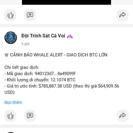
Xem chi tiết các bài viết đầy đủ tại dòng thời gian của Vlike.vn!
#ofacsanctions
#bitgoipo
#bybitlawsuit
#crodelist
#nearshortsignal
Đội Trinh Sát Cá Voi
5 giờ
🚨 CẢNH BÁO WHALE ALERT - GIAO DỊCH BTC LỚN
Chi tiết giao dịch:
- Mã giao dịch: 940123d7...4a49099f
- Khối lượng di chuyển: 12.1074 BTC
- Giá trị ước tính: $785,887.38 USD (theo thị giá $64,909.56
USD)
- Thời gian: 22:17:40 2026-08-07 UTC
Đọc thêm
Nhận định phân tích hành vi của Cá voi dựa trên giao dịch này:
Khối lượng 12.1 BTC tương đương gần 786 nghìn USD được di
chuyển trong một giao dịch chưa xác nhận duy nhất. Mức giá
$64,909.56 đang nằm gần vùng kháng cự tâm lý quan trọng.