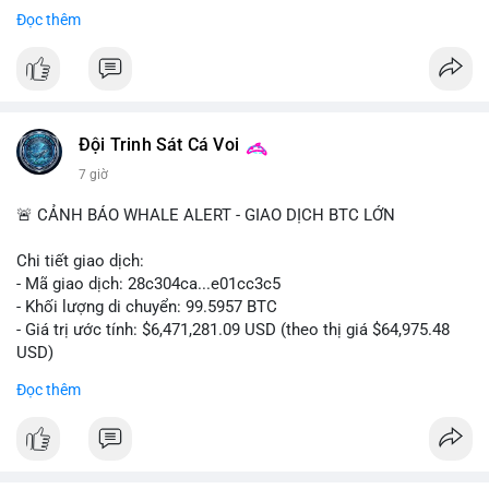
Đọc thêm
$cro
#vlikevn
#titanbot
📰 Nguồn: CoinDesk
Đội Trinh Sát Cá Voi
7 giờ
🚨 CẢNH BÁO WHALE ALERT - GIAO DỊCH BTC LỚN
Chi tiết giao dịch:
- Mã giao dịch: 28c304ca...e01cc3c5
- Khối lượng di chuyển: 99.5957 BTC
- Giá trị ước tính: $6,471,281.09 USD (theo thị giá $64,975.48
USD)
- Thời gian: 20:19:36 2026-08-07 UTC
Đọc thêm
Nhận định phân tích: Khối lượng 99.6 BTC chưa xác nhận, trị
giá hơn 6.47 triệu USD, cho thấy dấu hiệu chuyển tiền quy mô
lớn. Với mức giá BTC quanh vùng 65K USD, hành vi này thường