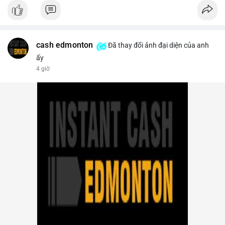
- Thị trường & Giá cả: Bitcoin chạm mốc 65.000 USD sau khi
dữ liệu nonfarm payrolls Mỹ thấp hơn dự báo, làm giảm khả
năng Fed tăng lãi suất. Tuy nhiên, khối lượng hợp đồng vô hạn
trên sàn tập trung giảm xuống 4.000 tỷ USD, thấp nhất 31
tháng. NEAR giảm 4,1% xuống 1,5910 USD, chịu áp lực bán
cash edmonton
Đã thay đổi ảnh đại diện của anh
mạnh.
ấy
4 giờ
- Quy định & Pháp lý: OFAC trừng phạt 2 sàn crypto liên quan
Iran (Shelbit, Aban Tether) vì rửa tiền 5 triệu USD. Nga triệt phá
mạng lưới sàn crypto bất hợp pháp tại Moscow, bắt giữ 20 đối
tượng. Trump Media hủy thỏa thuận kho dự trữ CRO trị giá
nhiều tỷ USD, khiến CRO giảm mạnh.
- Tổ chức & Công nghệ: Bybit khởi kiện Triều Tiên và Lazarus
Group vụ hack 1,5 tỷ USD, đã nhận lệnh đóng băng tài sản.
Circle mở rộng USDC lên OKX qua X Layer. BitGo IPO thành
công ở mức 18 USD/cổ phiếu, định giá 2 tỷ USD.
Nhà đầu tư nên theo dõi sát dòng tiền cá voi khi xuất hiện
nhiều giao dịch lớn (từ 4 BTC đến 210 BTC) trong ngày, ưu tiên
quản trị rủi ro trong bối cảnh thanh khoản suy yếu.