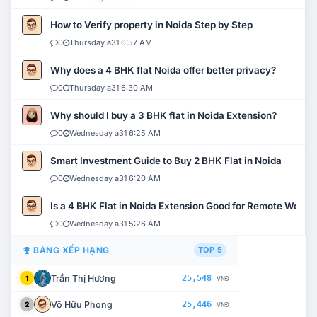
How to Verify property in Noida Step by Step
0
Thursday a31 6:57 AM
Why does a 4 BHK flat Noida offer better privacy?
0
Thursday a31 6:30 AM
Why should I buy a 3 BHK flat in Noida Extension?
0
Wednesday a31 6:25 AM
Smart Investment Guide to Buy 2 BHK Flat in Noida
0
Wednesday a31 6:20 AM
Is a 4 BHK Flat in Noida Extension Good for Remote Work?
0
Wednesday a31 5:26 AM
BẢNG XẾP HẠNG
TOP 5
Trần Thị Hương
25,548
1
VNĐ
Võ Hữu Phong
25,446
2
VNĐ