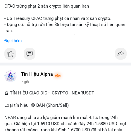
OFAC trừng phạt 2 sàn crypto liên quan Iran
- US Treasury OFAC trừng phạt cá nhân và 2 sàn crypto.
- Động cơ: hỗ trợ rửa tiền $5 triệu tài sản kỹ thuật số liên quan
Iran.
- Các sàn bị cấm hoạt động, tài khoản bị khóa.
Đọc thêm
- Tác động: rủi ro cho thị trường crypto, tăng áp lực pháp lý.
#binancesquare
#cryptonews
#ofac
#ussanctions
#iran
$btc $eth
Tín Hiệu Alpha
#vlikevn
#titanbot
7 giờ
📰 Nguồn: Cointelegraph
🔮 TÍN HIỆU GIAO DỊCH CRYPTO - NEARUSDT
Loại tín hiệu: 🔴 BÁN (Short/Sell)
NEAR đang chịu áp lực giảm mạnh khi mất 4.1% trong 24h
qua. Giá hiện tại 1.5910 USD chỉ cách đáy 24h 1.5880 USD một
khoảng rất mỏng, trong khi đỉnh 1.6700 USD đã bị bỏ lại phía