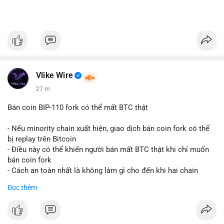
Vlike Wire
27 m
Bán coin BIP-110 fork có thể mất BTC thật
- Nếu minority chain xuất hiện, giao dịch bán coin fork có thể
bị replay trên Bitcoin
- Điều này có thể khiến người bán mất BTC thật khi chỉ muốn
bán coin fork
- Cách an toàn nhất là không làm gì cho đến khi hai chain
được tách riêng
Đọc thêm
-
#binancesquare
#cryptonews
#btc
#bip110
$btc