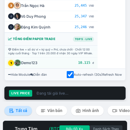
Trần Ngọc Hà
25,445
3
VNĐ
Võ Duy Phong
25,347
4
VNĐ
Đặng Kim Quỳnh
25,246
5
VNĐ
TỔNG ĐIỂM PAPER TRADE
TOP 5 · LIVE
Điểm live = số dư ví + ký quỹ + PnL chưa chốt · Chốt 12:00
ngày cuối tháng · Top 1 trên 20.000 đ nhận 30 ngày VIP Whale.
Demo123
10.115
1
đ
Hide Module
Diễn đàn
Auto-refresh (30s)
Refresh Now
Đang tải giá live...
LIVE PRICE
Tất cả
Văn bản
Hình ảnh
Video
Trung Tâm
(BTC
Biểu Đồ Xu
Danh Sách Theo