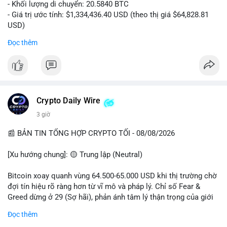
- Khối lượng di chuyển: 20.5840 BTC
- Giá trị ước tính: $1,334,436.40 USD (theo thị giá $64,828.81
USD)
- Thời gian: 00:19:43 2026-08-08 UTC
Đọc thêm
Nhận định phân tích: Giao dịch 20.58 BTC trị giá hơn 1.33 triệu
USD được thực hiện vào phiên Á, thời điểm thanh khoản
mỏng. Quy mô này nằm trong nhóm cá voi trung bình, chưa đủ
tạo áp lực bán trực tiếp lên sàn. Khả năng cao là hành vi tái
phân bổ tài sản giữa các ví nóng, hoặc chuẩn bị thanh khoản
Crypto Daily Wire
cho các lệnh OTC. Dòng tiền không đổ thẳng lên sàn tập trung,
3 giờ
nên rủi ro bán tháo ngắn hạn thấp, nhưng tâm lý thị trường có
thể dao động nhẹ do theo dõi sát biến động ví lớn.
📰 BẢN TIN TỔNG HỢP CRYPTO TỐI - 08/08/2026
Lời khuyên: Nhà đầu tư nhỏ lẻ không nên hành động theo cảm
[Xu hướng chung]: 🟡 Trung lập (Neutral)
xúc từ một giao dịch đơn lẻ. Quan sát thêm 2-3 khối chuyển
tiếp theo trong 24 giờ để xác nhận xu hướng. Giữ tỷ trọng tiền
Bitcoin xoay quanh vùng 64.500-65.000 USD khi thị trường chờ
mặt hợp lý, tránh đòn bẩy cao trong vùng giá hiện tại.
đợi tín hiệu rõ ràng hơn từ vĩ mô và pháp lý. Chỉ số Fear &
Greed dừng ở 29 (Sợ hãi), phản ánh tâm lý thận trọng của giới
#20dot58btc
#phienau
#taiphanbotaisan
#giaodichotc
đầu tư.
Đọc thêm
#theodoivilon