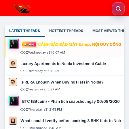
LATEST THREADS
HOTTEST THREADS
MOST VIEWED THRE
CẢNH BÁO BẢO MẬT &amp; NỘI QUY CỘNG ĐỒNG
VÀNG
0
Wednesday a31 6:07 AM
Luxury Apartments in Noida Investment Guide
0
Yesterday at 6:13 AM
Is RERA Enough When Buying Flats in Noida?
0
Yesterday at 5:37 AM
BTC (Bitcoin) - Phân tích snapshot ngày 06/08/2026
0
Thursday a31 2:43 PM
What should I verify before booking 3 BHK flats in Noida?
0
Thursday a31 8:01 AM